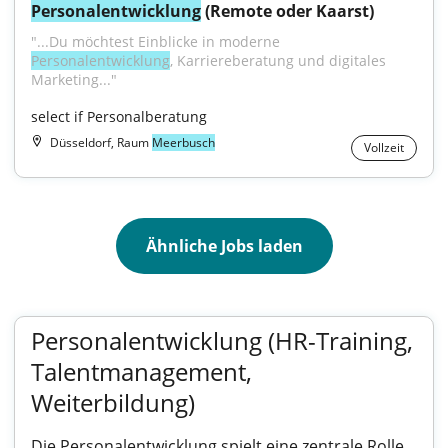
Personalentwicklung
 (Remote oder Kaarst)
"...Du möchtest Einblicke in moderne 
Personalentwicklung
, Karriereberatung und digitales 
Marketing..."
select if Personalberatung
Düsseldorf, Raum
Meerbusch
Vollzeit
Ähnliche Jobs laden
Personalentwicklung (HR-Training,
Talentmanagement,
Weiterbildung)
Die Personalentwicklung spielt eine zentrale Rolle