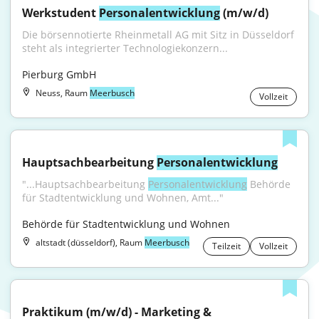
Werkstudent 
Personalentwicklung
 (m/w/d)
Die börsennotierte Rheinmetall AG mit Sitz in Düsseldorf 
steht als integrierter Technologiekonzern...
Pierburg GmbH
Neuss, Raum
Meerbusch
Vollzeit
Hauptsachbearbeitung 
Personalentwicklung
"...Hauptsachbearbeitung 
Personalentwicklung
 Behörde 
für Stadtentwicklung und Wohnen, Amt..."
Behörde für Stadtentwicklung und Wohnen
altstadt (düsseldorf), Raum
Meerbusch
Teilzeit
Vollzeit
Praktikum (m/w/d) - Marketing & 