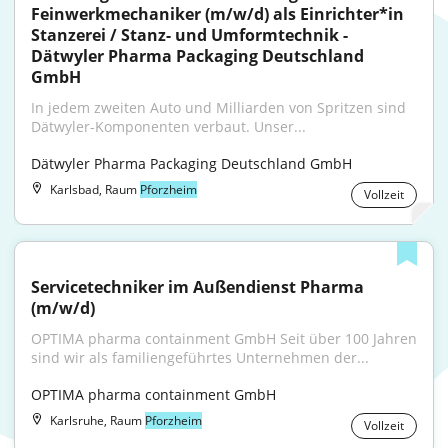
Feinwerkmechaniker (m/w/d) als Einrichter*in 
Stanzerei / Stanz- und Umformtechnik - 
Dätwyler Pharma Packaging Deutschland 
GmbH
In jedem zweiten Auto und Milliarden von Spritzen sind 
Dätwyler-Komponenten verbaut. Unser...
Dätwyler Pharma Packaging Deutschland GmbH
Karlsbad, Raum
Pforzheim
Vollzeit
Servicetechniker im Außendienst Pharma 
(m/w/d)
OPTIMA pharma containment GmbH Seit über 100 Jahren 
sind wir als familiengeführtes Unternehmen der...
OPTIMA pharma containment GmbH
Karlsruhe, Raum
Pforzheim
Vollzeit