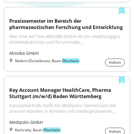
Praxissemester im Bereich der 
pharmazeutischen Forschung und Entwicklung
Wer sind wir? Die ABNOBA GmbH ist ein unabhängiges, 
mittelständisches und forschendes...
Abnoba GmbH
Niefern-Öschelbronn, Raum
Pforzheim
Vollzeit
Key Account Manager HealthCare, Pharma 
Stuttgart (m/w/d) Baden Württemberg
Konzeptvertrieb heißt bei Medipolis: Gemeinsam mit 
unseren Kunden in Kliniken und niedergelassenen...
Medipolis GmbH
Karlsruhe, Raum
Pforzheim
Vollzeit