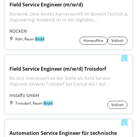
Field Service Engineer (m/w/d)
Rocken®, Dein bestes Karriereprofil im Bereich Technik & 
Engineering! Rocken® ist in der digitalen...
ROCKEN
Köln, Raum
Brühl
Homeoffice
Vollzeit
Field Service Engineer (m/w/d) Troisdorf
Du bist interessiert an der Stelle als Field Service 
Engineer (m/w/d) Troisdorf bei Concat AG ? Auf...
Instaffo GmbH
Troisdorf, Raum
Brühl
Vollzeit
Automation Service Engineer für technische 