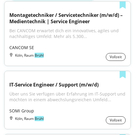
Montagetechniker / Servicetechniker (m/w/d) – 
Medientechnik | Service Engineer
Bei CANCOM erwartet dich ein innovatives, agiles und 
nachhaltiges Umfeld: Mehr als 5.300...
CANCOM SE
Köln, Raum
Brühl
Vollzeit
IT-Service Engineer / Support (m/w/d)
Über uns Sie verfügen über Erfahrung im IT-Support und 
möchten in einem abwechslungsreichen Umfeld...
SOMI Group
Köln, Raum
Brühl
Vollzeit