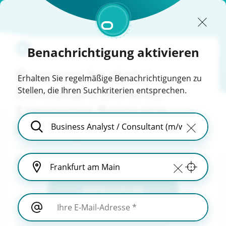
Benachrichtigung aktivieren
Business Analyst /
Erhalten Sie regelmäßige Benachrichtigungen zu
Consultant (m/w/d)
Stellen, die Ihren Suchkriterien entsprechen.
Enterprise Resource
Planning (ERP)
Deloitte
–
Frankfurt am Main
Weiter zum Job