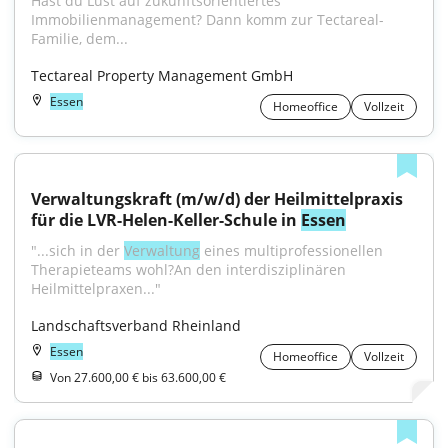
Hast du Lust auf zukunftsorientiertes 
Immobilienmanagement? Dann komm zur Tectareal-
Familie, dem...
Tectareal Property Management GmbH
Essen
Homeoffice
Vollzeit
Verwaltungskraft (m/w/d) der Heilmittelpraxis 
für die LVR-Helen-Keller-Schule in 
Essen
"...sich in der 
Verwaltung
 eines multiprofessionellen 
Therapieteams wohl?An den interdisziplinären 
Heilmittelpraxen..."
Landschaftsverband Rheinland
Essen
Homeoffice
Vollzeit
Von 27.600,00 € bis 63.600,00 €