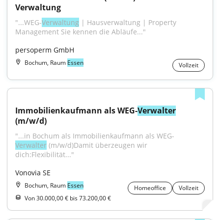
Verwaltung
"...WEG-
Verwaltung
 | Hausverwaltung | Property 
Management Sie kennen die Abläufe..."
persoperm GmbH
Bochum, Raum
Essen
Vollzeit
Immobilienkaufmann als WEG-
Verwalter
(m/w/d)
"...in Bochum als Immobilienkaufmann als WEG-
Verwalter
 (m/w/d)Damit überzeugen wir 
dich:Flexibilität..."
Vonovia SE
Bochum, Raum
Essen
Homeoffice
Vollzeit
Von 30.000,00 € bis 73.200,00 €