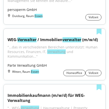
Management Sie kennen die Abläufe..."
persoperm GmbH
Duisburg, Raum
Essen
Vollzeit
WEG-
Verwalter
 / Immobilien
verwalter
 (m/w/d)
"...das in verschiedenen Bereichen unterstützt: Human 
Resources, Finanzen, IT, 
Verwaltung
 und 
Kommunikation..."
Parte Verwaltung GmbH
Witten, Raum
Essen
Homeoffice
Vollzeit
Immobilienkaufmann (m/w/d) für WEG-
Verwaltung
"...WEG-
Verwaltung
 | Hausverwaltung | Property 