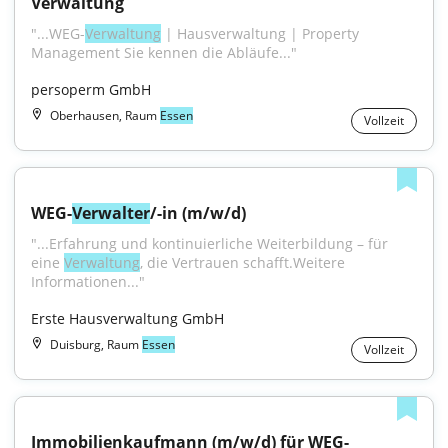
Verwaltung
"...WEG-
Verwaltung
 | Hausverwaltung | Property 
Management Sie kennen die Abläufe..."
persoperm GmbH
Oberhausen, Raum
Essen
Vollzeit
WEG-
Verwalter
/-in (m/w/d)
"...Erfahrung und kontinuierliche Weiterbildung – für 
eine 
Verwaltung
, die Vertrauen schafft.Weitere 
Informationen..."
Erste Hausverwaltung GmbH
Duisburg, Raum
Essen
Vollzeit
Immobilienkaufmann (m/w/d) für WEG-