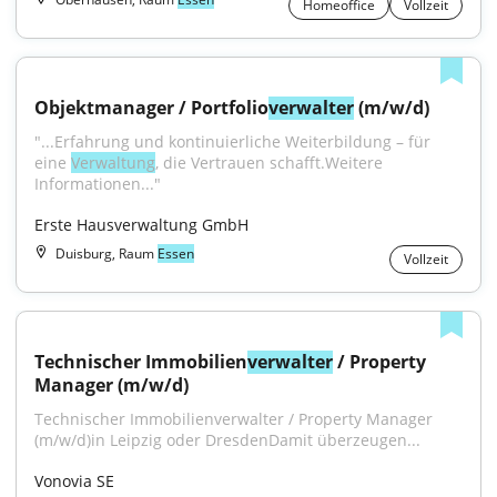
Homeoffice
Vollzeit
Objektmanager / Portfolio
verwalter
 (m/w/d)
"...Erfahrung und kontinuierliche Weiterbildung – für 
eine 
Verwaltung
, die Vertrauen schafft.Weitere 
Informationen..."
Erste Hausverwaltung GmbH
Duisburg, Raum
Essen
Vollzeit
Technischer Immobilien
verwalter
 / Property 
Manager (m/w/d)
Technischer Immobilienverwalter / Property Manager 
(m/w/d)in Leipzig oder DresdenDamit überzeugen...
Vonovia SE