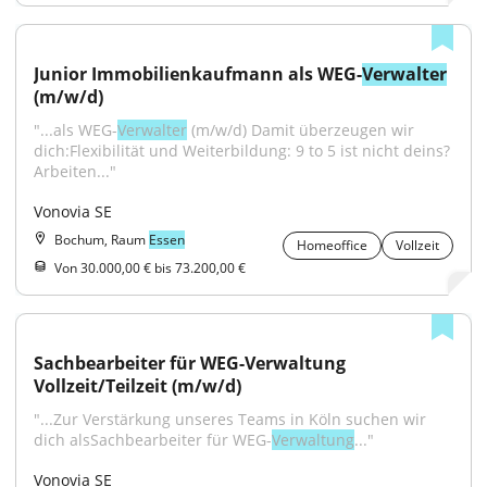
Junior Immobilienkaufmann als WEG-
Verwalter
(m/w/d)
"...als WEG-
Verwalter
 (m/w/d) Damit überzeugen wir 
dich:Flexibilität und Weiterbildung: 9 to 5 ist nicht deins? 
Arbeiten..."
Vonovia SE
Bochum, Raum
Essen
Homeoffice
Vollzeit
Von 30.000,00 € bis 73.200,00 €
Sachbearbeiter für WEG-Verwaltung 
Vollzeit/Teilzeit (m/w/d)
"...Zur Verstärkung unseres Teams in Köln suchen wir 
dich alsSachbearbeiter für WEG-
Verwaltung
..."
Vonovia SE