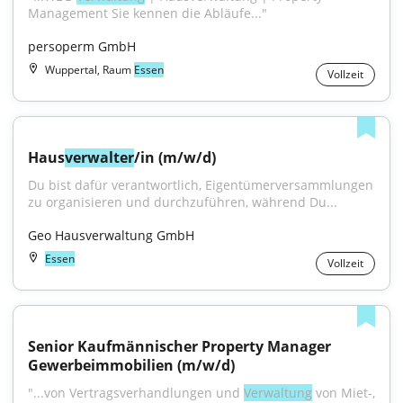
Management Sie kennen die Abläufe..."
persoperm GmbH
Wuppertal, Raum
Essen
Vollzeit
Haus
verwalter
/in (m/w/d)
Du bist dafür verantwortlich, Eigentümerversammlungen 
zu organisieren und durchzuführen, während Du...
Geo Hausverwaltung GmbH
Essen
Vollzeit
Senior Kaufmännischer Property Manager 
Gewerbeimmobilien (m/w/d)
"...von Vertragsverhandlungen und 
Verwaltung
 von Miet-, 