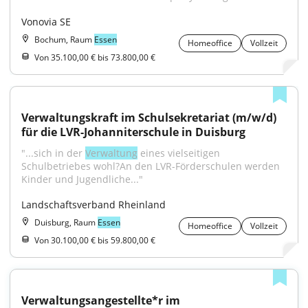
Vonovia SE
Bochum, Raum
Essen
Homeoffice
Vollzeit
Von 35.100,00 € bis 73.800,00 €
Verwaltungskraft im Schulsekretariat (m/w/d) 
für die LVR-Johanniterschule in Duisburg
"...sich in der 
Verwaltung
 eines vielseitigen 
Schulbetriebes wohl?An den LVR-Förderschulen werden 
Kinder und Jugendliche..."
Landschaftsverband Rheinland
Duisburg, Raum
Essen
Homeoffice
Vollzeit
Von 30.100,00 € bis 59.800,00 €
Verwaltungsangestellte*r im 