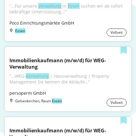
"...Für unsere 
Verwaltung
 in 
Essen
 suchen wir ab sofort 
tatkräftige Unterstützung..."
Poco Einrichtungsmärkte GmbH
Essen
Vollzeit
Immobilienkaufmann (m/w/d) für WEG-
Verwaltung
"...WEG-
Verwaltung
 | Hausverwaltung | Property 
Management Sie kennen die Abläufe..."
persoperm GmbH
Gelsenkirchen, Raum
Essen
Vollzeit
Immobilienkaufmann (m/w/d) für WEG-