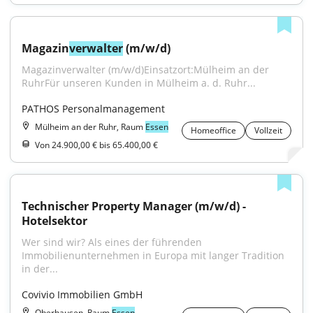
Magazin
verwalter
 (m/w/d)
Magazinverwalter (m/w/d)Einsatzort:Mülheim an der 
RuhrFür unseren Kunden in Mülheim a. d. Ruhr...
PATHOS Personalmanagement
Mülheim an der Ruhr, Raum
Essen
Homeoffice
Vollzeit
Von 24.900,00 € bis 65.400,00 €
Technischer Property Manager (m/w/d) - 
Hotelsektor
Wer sind wir? Als eines der führenden 
Immobilienunternehmen in Europa mit langer Tradition 
in der...
Covivio Immobilien GmbH
Oberhausen, Raum
Essen