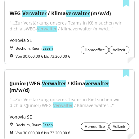
WEG-
Verwalter
 / Klima
verwalter
 (m/w/d)
"...Zur Verstärkung unseres Teams in Köln suchen wir 
dich alsWEG-
Verwalter
 / Klimaverwalter (m/w/d..."
Vonovia SE
Bochum, Raum
Essen
Homeoffice
Vollzeit
Von 30.000,00 € bis 73.200,00 €
(Junior) WEG-
Verwalter
 / Klima
verwalter
(m/w/d)
"...Zur Verstärkung unseres Teams in Kiel suchen wir 
dich als(Junior) WEG-
Verwalter
 / Klimaverwalter..."
Vonovia SE
Bochum, Raum
Essen
Homeoffice
Vollzeit
Von 30.000,00 € bis 73.200,00 €