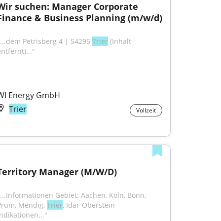
Wir suchen: Manager Corporate 
Finance & Business Planning (m/w/d)
"...dem Petrisberg 4 | 54295 
Trier
 (Inhalt 
ntfernt)..."
WI Energy GmbH
Trier
Vollzeit
Territory Manager (M/W/D)
"...Informationen Gebiet: Aachen, Köln, Bonn, 
Prüm, Mendig, 
Trier
, Idar-Oberstein 
Indikationen..."