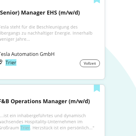
(Senior) Manager EHS (m/w/d)
Tesla steht für die Beschleunigung des 
Übergangs zu nachhaltiger Energie. Innerhalb 
weniger Jahre...
Tesla Automation GmbH
Trier
Vollzeit
F&B Operations Manager (m/w/d)
"...ist ein inhabergeführtes und dynamisch 
wachsendes Hospitality-Unternehmen im 
Großraum 
Trier
. Herzstück ist ein persönlich..."