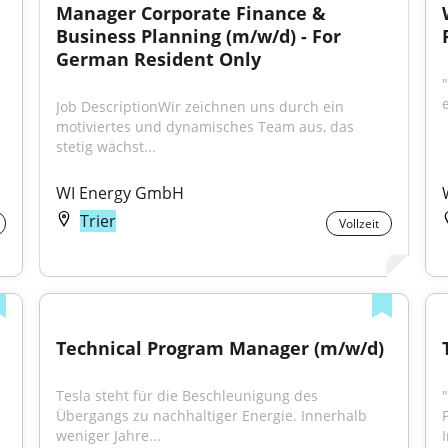
Manager Corporate Finance & 
Business Planning (m/w/d) - For 
German Resident Only
e
Job DescriptionWir zeichnen uns durch ein 
motiviertes und dynamisches Team aus, das 
stetig wächst...
WI Energy GmbH
Trier
Vollzeit
Technical Program Manager (m/w/d)
Tesla steht für die Beschleunigung des 
Übergangs zu nachhaltiger Energie. Innerhalb 
weniger Jahre...