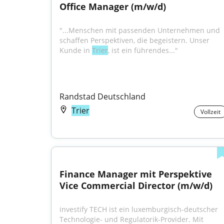
Office Manager (m/w/d)
"...Menschen mit passenden Unternehmen und 
schaffen Perspektiven, die begeistern. Unser 
Kunde in 
Trier
, ist ein führendes..."
Randstad Deutschland
Trier
Vollzeit
Finance Manager mit Perspektive 
Vice Commercial Director (m/w/d)
investify TECH ist ein luxemburgisch-deutscher 
Technologie- und Regulatorik-Provider. Mit 