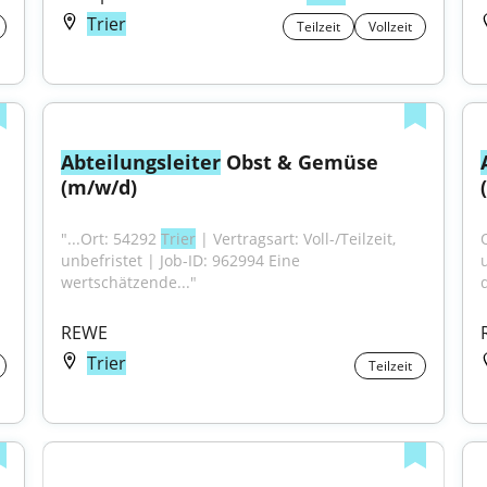
Trier
Teilzeit
Vollzeit
Abteilungsleiter
 Obst & Gemüse 
(m/w/d)
"...Ort: 54292 
Trier
 | Vertragsart: Voll-/Teilzeit, 
O
unbefristet | Job-ID: 962994 Eine 
wertschätzende..."
d
REWE
Trier
Teilzeit