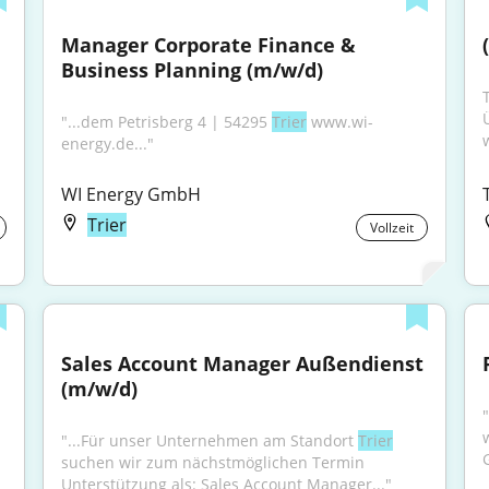
Manager Corporate Finance & 
Business Planning (m/w/d)
"...dem Petrisberg 4 | 54295 
Trier
 www.wi-
energy.de..."
WI Energy GmbH
Trier
Vollzeit
Sales Account Manager Außendienst 
(m/w/d)
 
"...Für unser Unternehmen am Standort 
Trier
suchen wir zum nächstmöglichen Termin 
Unterstützung als: Sales Account Manager..."