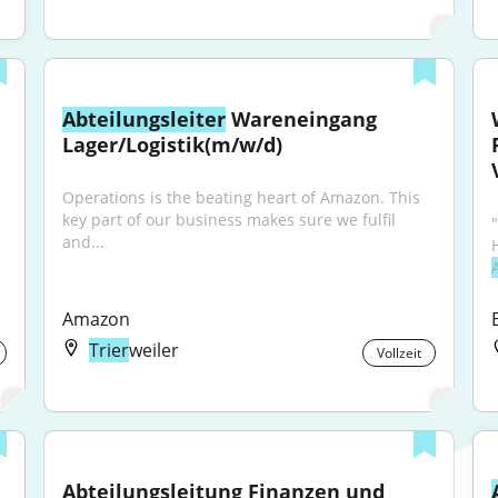
Abteilungsleiter
 Wareneingang 
Lager/Logistik(m/w/d)
Operations is the beating heart of Amazon. This 
key part of our business makes sure we fulfil 
and...
Amazon
Trier
weiler
Vollzeit
Abteilungsleitung Finanzen und 