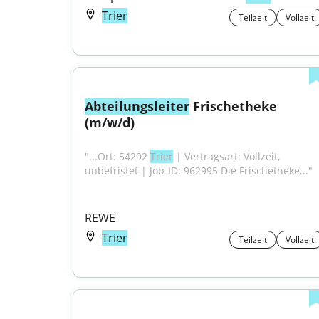
Trier
Teilzeit
Vollzeit
Abteilungsleiter
 Frischetheke 
(m/w/d)
"...Ort: 54292 
Trier
 | Vertragsart: Vollzeit, 
unbefristet | Job-ID: 962995 Die Frischetheke..."
REWE
Trier
Teilzeit
Vollzeit