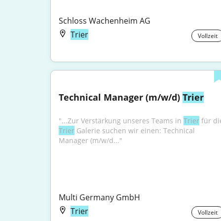
Schloss Wachenheim AG
Trier
Vollzeit
Technical Manager (m/w/d) 
Trier
"...Zur Verstärkung unseres Teams in 
Trier
Trier
 Galerie suchen wir einen: Technical 
Manager (m/w/d..."
Multi Germany GmbH
Trier
Vollzeit