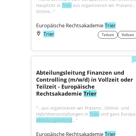
Hauptsitz in 
Trier
 aus organisieren wir Präsenz-, 
Online..."
Europäische Rechtsakademie 
Trier
Trier
Teilzeit
Vollzeit
Abteilungsleitung Finanzen und 
Controlling (m/w/d) in Vollzeit oder 
Teilzeit - Europäische 
Rechtsakademie 
Trier
"...aus organisieren wir Präsenz-, Online- und 
Hybridveranstaltungen in 
Trier
Abteilungsleitung
..."
Europäische Rechtsakademie 
Trier