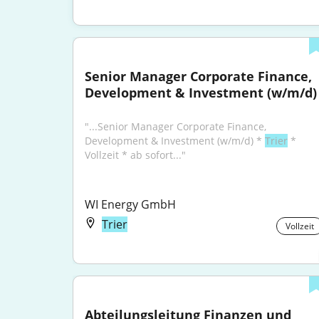
Senior Manager Corporate Finance, 
Development & Investment (w/m/d)
"...Senior Manager Corporate Finance, 
Development & Investment (w/m/d) * 
Trier
 * 
Vollzeit * ab sofort..."
WI Energy GmbH
Trier
Vollzeit
Abteilungsleitung Finanzen und 