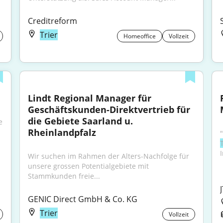
Creditreform
Trier
Homeoffice
Vollzeit
Lindt Regional Manager für 
Geschäftskunden-Direktvertrieb für 
die Gebiete Saarland u. 
 für die 
Rheinlandpfalz
Wir suchen im Rahmen der Alters-Nachfolge für 
unsere grossen Potentialgebiete mit 
Stammkunden freie...
GENIC Direct GmbH & Co. KG
Trier
Vollzeit