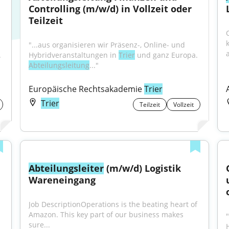
Controlling (m/w/d) in Vollzeit oder 
Teilzeit
"...aus organisieren wir Präsenz-, Online- und 
a
 und ganz Europa. 
Hybridveranstaltungen in 
Trier
 und ganz Europa. 
Abteilungsleitung
..."
Europäische Rechtsakademie 
Trier
Trier
Teilzeit
Vollzeit
Abteilungsleiter
 (m/w/d) Logistik 
Wareneingang
Job DescriptionOperations is the beating heart of 
Amazon. This key part of our business makes 
sure...
 