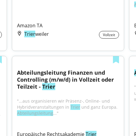
Amazon TA
Trier
weiler
Vollzeit
Abteilungsleitung Finanzen und 
Controlling (m/w/d) in Vollzeit oder 
Teilzeit - 
Trier
"
"...aus organisieren wir Präsenz-, Online- und 
Hybridveranstaltungen in 
Trier
 und ganz Europa. 
Abteilungsleitung
..."
 und ganz Europa. 
Europäische Rechtsakademie 
Trier