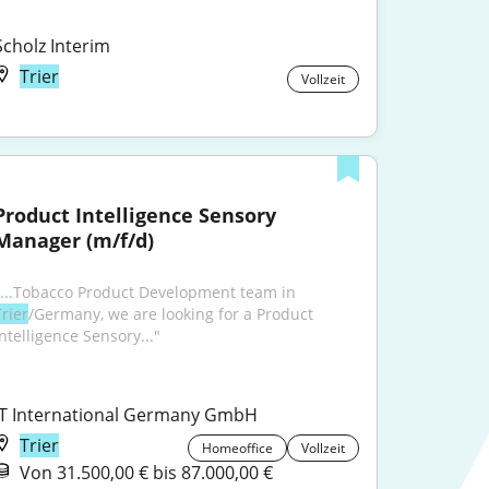
Scholz Interim
Trier
Vollzeit
Product Intelligence Sensory 
Manager (m/f/d)
"...Tobacco Product Development team in 
Trier
/Germany, we are looking for a Product 
Intelligence Sensory..."
JT International Germany GmbH
Trier
Homeoffice
Vollzeit
Von 31.500,00 € bis 87.000,00 €