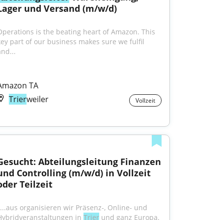
Lager und Versand (m/w/d)
Operations is the beating heart of Amazon. This 
key part of our business makes sure we fulfil 
nd...
Amazon TA
Trier
weiler
Vollzeit
Gesucht: Abteilungsleitung Finanzen 
und Controlling (m/w/d) in Vollzeit 
oder Teilzeit
"...aus organisieren wir Präsenz-, Online- und 
Hybridveranstaltungen in 
Trier
 und ganz Europa. 