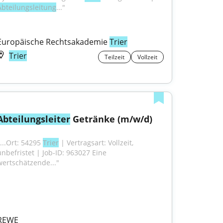
Abteilungsleitung
..."
Europäische Rechtsakademie 
Trier
Trier
Teilzeit
Vollzeit
Abteilungsleiter
 Getränke (m/w/d)
...Ort: 54295 
Trier
 | Vertragsart: Vollzeit, 
unbefristet | Job-ID: 963027 Eine 
wertschätzende..."
REWE