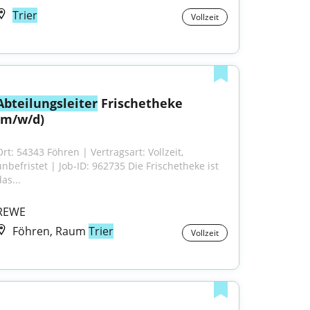
Trier
Vollzeit
Abteilungsleiter
 Frischetheke 
(m/w/d)
rt: 54343 Föhren | Vertragsart: Vollzeit, 
unbefristet | Job-ID: 962735 Die Frischetheke ist 
as...
REWE
Föhren, Raum
Trier
Vollzeit