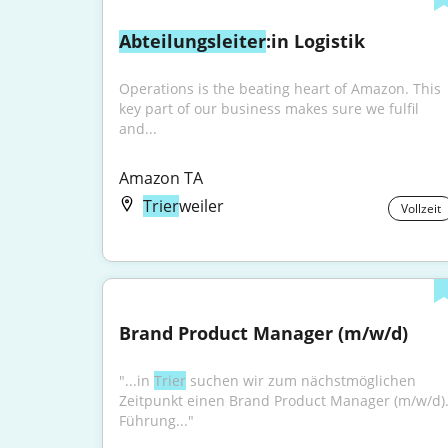
Abteilungsleiter
:in Logistik
Operations is the beating heart of Amazon. This 
key part of our business makes sure we fulfil 
and...
Amazon TA
Trier
weiler
Vollzeit
Brand Product Manager (m/w/d)
"...in 
Trier
 suchen wir zum nächstmöglichen 
Zeitpunkt einen Brand Product Manager (m/w/d).
Führung..."