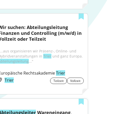
Wir suchen: Abteilungsleitung 
Finanzen und Controlling (m/w/d) in 
Vollzeit oder Teilzeit
"...aus organisieren wir Präsenz-, Online- und 
Hybridveranstaltungen in 
Trier
 und ganz Europa. 
Abteilungsleitung
..."
Europäische Rechtsakademie 
Trier
Trier
Teilzeit
Vollzeit
Abteilungsleiter
 Wareneingang, 