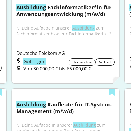
Ausbildung
 Fachinformatiker*in für 
Anwendungsentwicklung (m/w/d)
"...Deine AufgabeIn unserer 
Ausbildung
 zum 
Fachinformatiker bzw. zur Fachinformatikerin..."
Deutsche Telekom AG
Göttingen
Homeoffice
Vollzeit
Von 30.000,00 € bis 66.000,00 €
Ausbildung
 Kaufleute für IT-System-
Management (m/w/d)
"...Deine Aufgabe In unserer 
Ausbildung
 zum 
Kaufmann bzw. zur Kauffrau für IT-System-