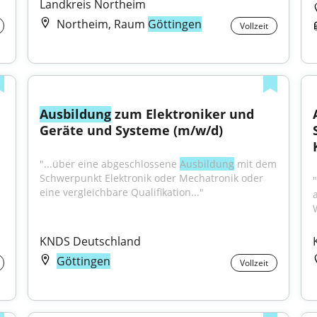
Landkreis Northeim
Northeim, Raum
Göttingen
Vollzeit
Ausbildung
 zum Elektroniker und 
Geräte und Systeme (m/w/d)
"...über eine abgeschlossene 
Ausbildung
 mit dem 
Schwerpunkt Elektronik oder Mechatronik oder 
eine vergleichbare Qualifikation..."
KNDS Deutschland
Göttingen
Vollzeit