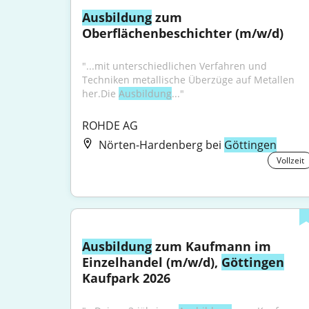
Ausbildung
 zum 
Oberflächenbeschichter (m/w/d)
"...mit unterschiedlichen Verfahren und 
Techniken metallische Überzüge auf Metallen 
her.Die 
Ausbildung
..."
ROHDE AG
Nörten-Hardenberg bei
Göttingen
Vollzeit
Ausbildung
 zum Kaufmann im 
Einzelhandel (m/w/d), 
Göttingen
Kaufpark 2026