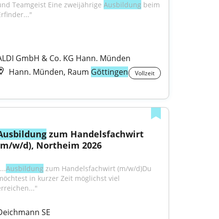
und Teamgeist Eine zweijährige 
Ausbildung
 beim 
rfinder..."
ALDI GmbH & Co. KG Hann. Münden
Hann. Münden, Raum
Göttingen
Vollzeit
Ausbildung
 zum Handelsfachwirt 
(m/w/d), Northeim 2026
...
Ausbildung
 zum Handelsfachwirt (m/w/d)Du 
möchtest in kurzer Zeit möglichst viel 
erreichen..."
Deichmann SE