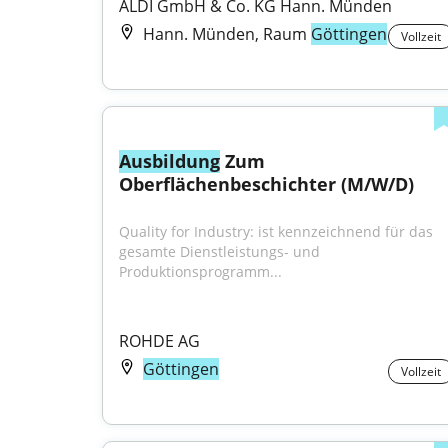
ALDI GmbH & Co. KG Hann. Münden
Hann. Münden, Raum
Göttingen
Vollzeit
Ausbildung
 Zum 
Oberflächenbeschichter (M/W/D)
Quality for Industry: ist kennzeichnend für das 
gesamte Dienstleistungs- und 
Produktionsprogramm...
ROHDE AG
Göttingen
Vollzeit