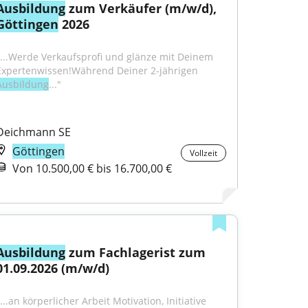
Ausbildung
 zum Verkäufer (m/w/d), 
Göttingen
 2026
"...Werde Verkaufsprofi und glänze mit Deinem 
Expertenwissen!Während Deiner 2-jährigen 
Ausbildung
..."
Deichmann SE
Göttingen
Vollzeit
Von 10.500,00 € bis 16.700,00 €
Ausbildung
 zum Fachlagerist zum 
01.09.2026 (m/w/d)
...an körperlicher Arbeit Motivation, Initiative 