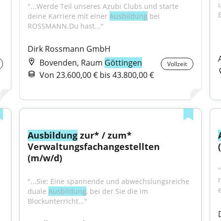
"...Werde Teil unseres Azubi Clubs und starte 
E
deine Karriere mit einer 
Ausbildung
 bei 
ROSSMANN.Du hast..."
Dirk Rossmann GmbH
Bovenden, Raum
Göttingen
Vollzeit
Von 23.600,00 € bis 43.800,00 €
Ausbildung
 zur* / zum* 
Verwaltungsfachangestellten 
(m/w/d)
"
"...Sie: Eine spannende und abwechslungsreiche 
duale 
Ausbildung
, bei der Sie die im 
Blockunterricht..."