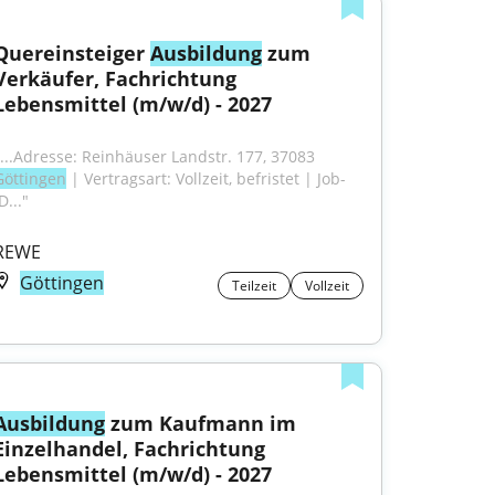
Quereinsteiger 
Ausbildung
 zum 
Verkäufer, Fachrichtung 
Lebensmittel (m/w/d) - 2027
"...Adresse: Reinhäuser Landstr. 177, 37083 
Göttingen
 | Vertragsart: Vollzeit, befristet | Job-
D..."
REWE
Göttingen
Teilzeit
Vollzeit
Ausbildung
 zum Kaufmann im 
Einzelhandel, Fachrichtung 
Lebensmittel (m/w/d) - 2027