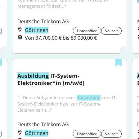
Management findest..."
"
Deutsche Telekom AG
Göttingen
Homeoffice
Vollzeit
Von 37.700,00 € bis 89.000,00 €
Ausbildung
 IT-System-
Elektroniker*in (m/w/d)
"...Deine AufgabeIn unserer 
Ausbildung
 zum IT-
System-Elektroniker bzw. zur IT-System-
Elektronikerin..."
b
Deutsche Telekom AG
Göttingen
Homeoffice
Vollzeit