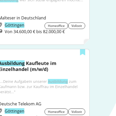
Malteser in Deutschland
Göttingen
Homeoffice
Vollzeit
Von 34.600,00 € bis 82.000,00 €
Ausbildung
 Kaufleute im 
Einzelhandel (m/w/d)
"...Deine AufgabeIn unserer 
Ausbildung
 zum 
Kaufmann bzw. zur Kauffrau im Einzelhandel 
erätst..."
Deutsche Telekom AG
Göttingen
Homeoffice
Vollzeit