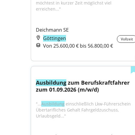
möchtest in kurzer Zeit möglichst viel 
erreichen..."
Deichmann SE
Göttingen
Vollzeit
Von 25.600,00 € bis 56.800,00 €
Ausbildung
 zum Berufskraftfahrer 
zum 01.09.2026 (m/w/d)
"...
Ausbildung
 einschließlich Lkw-Führerschein 
Übertarifliches Gehalt Fahrgeldzuschuss, 
Urlaubsgeld..."