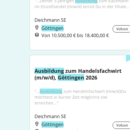
"...Deiner 3-jährigen 
Ausbildung
 zum Kaufmann 
im Einzelhandel (m/w/d) lernst Du in der Filiale...
Deichmann SE
Göttingen
Vollzeit
Von 10.500,00 € bis 18.400,00 €
Ausbildung
 zum Handelsfachwirt 
(m/w/d), 
Göttingen
 2026
"...
Ausbildung
 zum Handelsfachwirt (m/w/d)Du 
möchtest in kurzer Zeit möglichst viel 
erreichen..."
Deichmann SE
Göttingen
Vollzeit