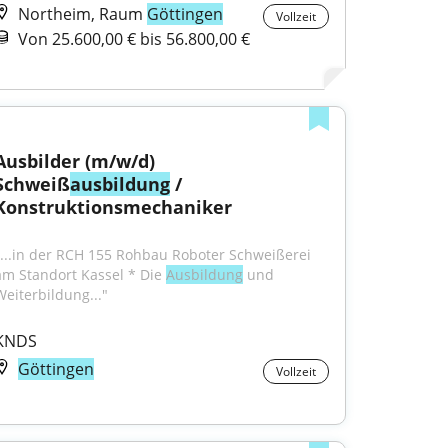
Northeim, Raum
Göttingen
Vollzeit
Von 25.600,00 € bis 56.800,00 €
Ausbilder (m/w/d) 
Schweiß
ausbildung
 / 
Konstruktionsmechaniker
"...in der RCH 155 Rohbau Roboter Schweißerei 
am Standort Kassel * Die 
Ausbildung
 und 
Weiterbildung..."
KNDS
Göttingen
Vollzeit