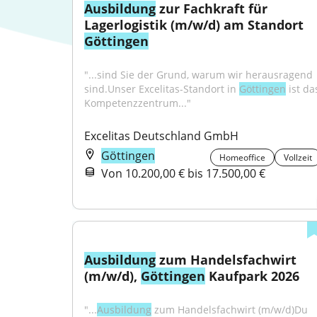
Ausbildung
 zur Fachkraft für 
Lagerlogistik (m/w/d) am Standort 
Göttingen
"...sind Sie der Grund, warum wir herausragend 
sind.Unser Excelitas-Standort in 
Göttingen
 ist das
Kompetenzzentrum..."
Excelitas Deutschland GmbH
Göttingen
Homeoffice
Vollzeit
Von 10.200,00 € bis 17.500,00 €
Ausbildung
 zum Handelsfachwirt 
(m/w/d), 
Göttingen
 Kaufpark 2026
"...
Ausbildung
 zum Handelsfachwirt (m/w/d)Du 