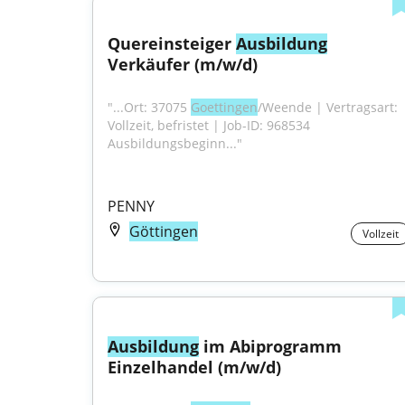
Quereinsteiger 
Ausbildung
Verkäufer (m/w/d)
"...Ort: 37075 
Goettingen
/Weende | Vertragsart: 
Vollzeit, befristet | Job-ID: 968534 
Ausbildungsbeginn..."
PENNY
Göttingen
Vollzeit
Ausbildung
 im Abiprogramm 
Einzelhandel (m/w/d)