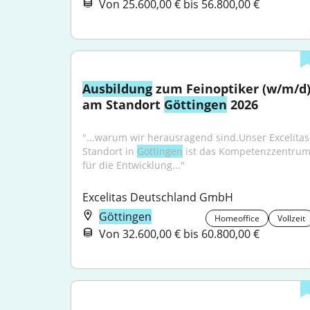
Von 25.600,00 € bis 56.800,00 €
Ausbildung
 zum Feinoptiker (w/m/d)
am Standort 
Göttingen
 2026
"...warum wir herausragend sind.Unser Excelitas
Standort in 
Göttingen
 ist das Kompetenzzentrum
für die Entwicklung..."
Excelitas Deutschland GmbH
Göttingen
Homeoffice
Vollzeit
Von 32.600,00 € bis 60.800,00 €