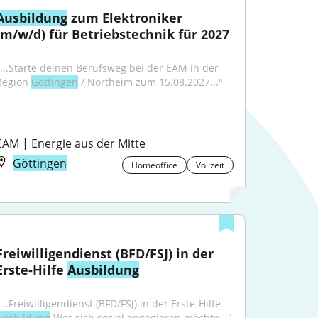
Ausbildung
 zum Elektroniker 
(m/w/d) für Betriebstechnik für 2027
"...Starte deinen Berufsweg bei der EAM in der 
Region 
Göttingen
 / Northeim zum 15.08.2027..."
EAM | Energie aus der Mitte
Göttingen
Homeoffice
Vollzeit
Freiwilligendienst (BFD/FSJ) in der 
Erste-Hilfe 
Ausbildung
"...Freiwilligendienst (BFD/FSJ) in der Erste-Hilfe 
Ausbildung
 Wer sich sozial engagieren möchte..."