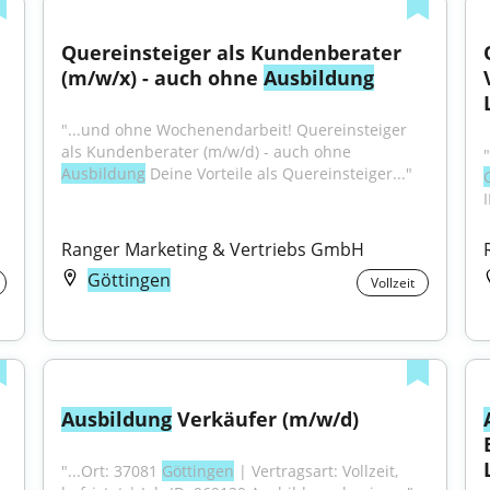
Quereinsteiger als Kundenberater 
(m/w/x) - auch ohne 
Ausbildung
"...und ohne Wochenendarbeit! Quereinsteiger 
als Kundenberater (m/w/d) - auch ohne 
Ausbildung
 Deine Vorteile als Quereinsteiger..."
I
Ranger Marketing & Vertriebs GmbH
Göttingen
Vollzeit
Ausbildung
 Verkäufer (m/w/d)
"...Ort: 37081 
Göttingen
 | Vertragsart: Vollzeit, 