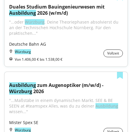
Duales Studium Bauingenieurwesen mit 
Ausbildung
 2026 (w/m/d)
"...oder 
Würzburg
. Deine Theoriephasen absolvierst du 
an der Technischen Hochschule Nürnberg. Für den 
praktischen..."
Deutsche Bahn AG
Würzburg
Vollzeit
Von 1.406,00 € bis 1.538,00 €
Ausbildung
 zum Augenoptiker (m/w/d) - 
Würzburg
 2026
"...Maßstäbe in einem dynamischen Markt. SEE & BE 
SEEN at #teamspex Alles, was du zu deiner 
Ausbildung
wissen..."
Mister Spex SE
Würzburg
Vollzeit