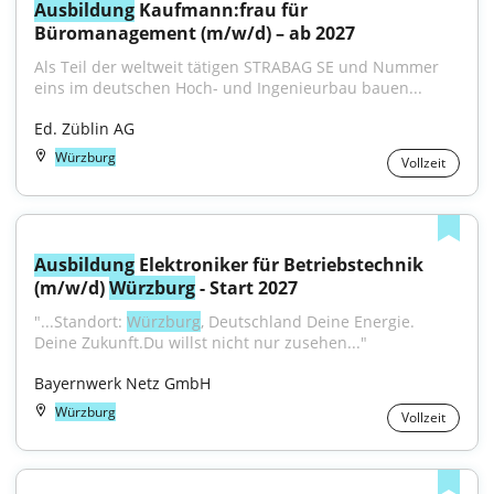
Ausbildung
 Kaufmann:frau für 
Büromanagement (m/w/d) – ab 2027
Als Teil der weltweit tätigen STRABAG SE und Nummer 
eins im deutschen Hoch- und Ingenieurbau bauen...
Ed. Züblin AG
Würzburg
Vollzeit
Ausbildung
 Elektroniker für Betriebstechnik 
(m/w/d) 
Würzburg
 - Start 2027
"...Standort: 
Würzburg
, Deutschland Deine Energie. 
Deine Zukunft.Du willst nicht nur zusehen..."
Bayernwerk Netz GmbH
Würzburg
Vollzeit