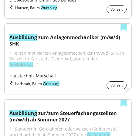
Hausen, Raum
Würzburg
Vollzeit
Ausbildung
 zum Anlagenmechaniker (m/w/d) 
SHK
"...einen motivierten Anlagenmechaniker (m/w/d) SHK in 
Vollzeit in Karlstadt. Deine Aufgaben in der 
Ausbildung
..."
Haustechnik Marschall
Karlstadt, Raum
Würzburg
Vollzeit
Ausbildung
 zur/zum Steuerfachangestellten 
(m/w/d) ab Sommer 2027
"...Standort in Gerolzhofen oder Volkach (Sudetenstr.) 
wartet auf dich ab Sommer 2027 eine 
Ausbildung