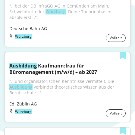
"...bei der DB InfraGO AG in Gemünden am Main, 
Schweinfurt oder 
Würzburg
. Deine Theoriephasen 
absolvierst..."
Deutsche Bahn AG
Würzburg
Vollzeit
Ausbildung
 Kaufmann:frau für 
Büromanagement (m/w/d) – ab 2027
"...und organisatorischen Kenntnisse vermittelt. Die 
Ausbildung
 verbindet theoretisches Wissen aus der 
Berufsschule..."
Ed. Züblin AG
Würzburg
Vollzeit