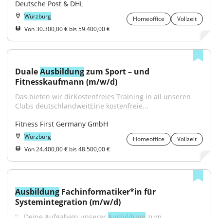
Deutsche Post & DHL
Würzburg
Homeoffice
Vollzeit
Von 30.300,00 € bis 59.400,00 €
Duale 
Ausbildung
 zum Sport – und 
Fitnesskaufmann (m/w/d)
Das bieten wir dirKostenfreies Training in all unseren 
Clubs deutschlandweitEine kostenfreie...
Fitness First Germany GmbH
Würzburg
Homeoffice
Vollzeit
Von 24.400,00 € bis 48.500,00 €
Ausbildung
 Fachinformatiker*in für 
Systemintegration (m/w/d)
"...Deine AufgabeIn unserer 
Ausbildung
 zum 