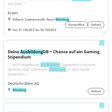
zur/zum..."
Ecovis
Volkach, Sudetenstraße, Raum
Würzburg
Homeoffice
Vollzeit
Von 31.100,00 € bis 56.700,00 €
Deine 
Ausbildung
DB + Chance auf ein Gaming 
Stipendium
"...und Umgebung: 
Ausbildung
 Zugverkehrssteuerer 
(w/m/d) 2026 Standorte: 
Würzburg
 👉 Jetzt direkt 
bewerben..."
Deutsche Bahn AG
Würzburg
Vollzeit