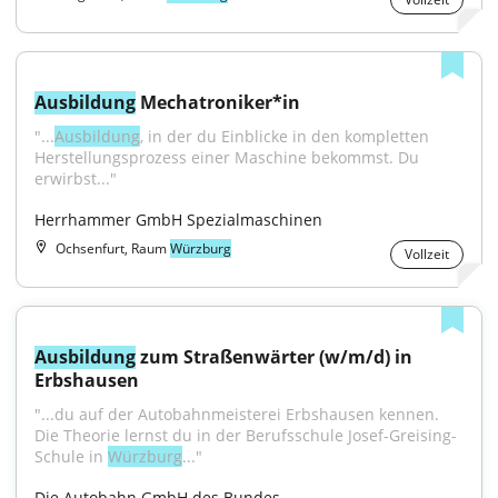
Ausbildung
 Mechatroniker*in
"...
Ausbildung
, in der du Einblicke in den kompletten 
Herstellungsprozess einer Maschine bekommst. Du 
erwirbst..."
Herrhammer GmbH Spezialmaschinen
Ochsenfurt, Raum
Würzburg
Vollzeit
Ausbildung
 zum Straßenwärter (w/m/d) in 
Erbshausen
"...du auf der Autobahn­meisterei Erbshausen kennen. 
Die Theorie lernst du in der Berufsschule Josef-Greising-
Schule in 
Würzburg
..."
Die Autobahn GmbH des Bundes