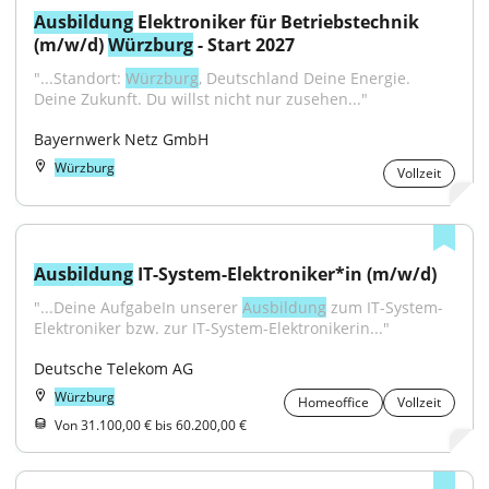
Ausbildung
 Elektroniker für Betriebstechnik 
(m/w/d) 
Würzburg
 - Start 2027
"...Standort: 
Würzburg
, Deutschland Deine Energie. 
Deine Zukunft. Du willst nicht nur zusehen..."
Bayernwerk Netz GmbH
Würzburg
Vollzeit
Ausbildung
 IT-System-Elektroniker*in (m/w/d)
"...Deine AufgabeIn unserer 
Ausbildung
 zum IT-System-
Elektroniker bzw. zur IT-System-Elektronikerin..."
Deutsche Telekom AG
Würzburg
Homeoffice
Vollzeit
Von 31.100,00 € bis 60.200,00 €