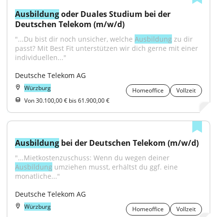
Ausbildung
 oder Duales Studium bei der 
Deutschen Telekom (m/w/d)
"...Du bist dir noch unsicher, welche 
Ausbildung
 zu dir 
passt? Mit Best Fit unterstützen wir dich gerne mit einer 
individuellen..."
Deutsche Telekom AG
Würzburg
Homeoffice
Vollzeit
Von 30.100,00 € bis 61.900,00 €
Ausbildung
 bei der Deutschen Telekom (m/w/d)
"...Mietkostenzuschuss: Wenn du wegen deiner 
Ausbildung
 umziehen musst, erhältst du ggf. eine 
monatliche..."
Deutsche Telekom AG
Würzburg
Homeoffice
Vollzeit