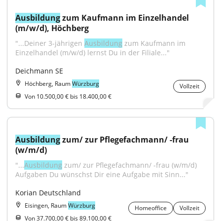
Ausbildung
 zum Kaufmann im Einzelhandel 
(m/w/d), Höchberg
"...Deiner 3-jährigen 
Ausbildung
 zum Kaufmann im 
Einzelhandel (m/w/d) lernst Du in der Filiale..."
Deichmann SE
Höchberg, Raum
Würzburg
Vollzeit
Von 10.500,00 € bis 18.400,00 €
Ausbildung
 zum/ zur Pflegefachmann/ -frau 
(w/m/d)
"...
Ausbildung
 zum/ zur Pflegefachmann/ -frau (w/m/d) 
Aufgaben Du wünschst Dir eine Aufgabe mit Sinn..."
Korian Deutschland
Eisingen, Raum
Würzburg
Homeoffice
Vollzeit
Von 37.700,00 € bis 89.100,00 €