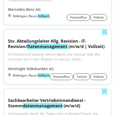
Mercedes-Benz AG
Böblingen, Raum
Fellbach
Homeoffice
Vollzeit
Stv. Abteilungsleiter Allg. Revision - IT-
Revision/
Datenmanagement
 (m/w/d | Vollzeit)
Firmenbeschreibung Meine Bank, die Heimat lebt Wir 
sind wie Sie in der Region zu Hause. Diese...
Vereinigte Volksbanken eG
Böblingen, Raum
Fellbach
Homeoffice
Teilzeit
Vollzeit
Sachbearbeiter Vertriebsinnendienst - 
Stamm
datenmanagement
 (m/w/d)
Gemeinsam stark: Ihr Team und AufgabenTeam: Sie 