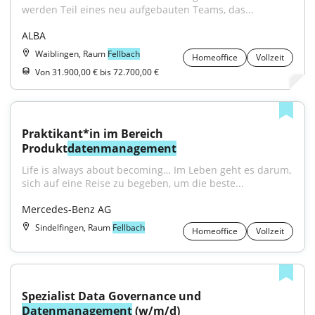
werden Teil eines neu aufgebauten Teams, das...
ALBA
Waiblingen, Raum
Fellbach
Homeoffice
Vollzeit
Von 31.900,00 € bis 72.700,00 €
Praktikant*in im Bereich 
Produkt
datenmanagement
Life is always about becoming… Im Leben geht es darum, 
sich auf eine Reise zu begeben, um die beste...
Mercedes-Benz AG
Sindelfingen, Raum
Fellbach
Homeoffice
Vollzeit
Spezialist Data Governance und 
Datenmanagement
 (w/m/d)