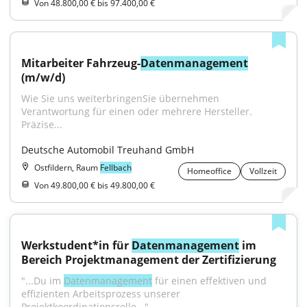
Von 48.800,00 € bis 97.400,00 €
Mitarbeiter Fahrzeug-
Datenmanagement
(m/w/d)
Wie Sie uns weiterbringenSie übernehmen 
Verantwortung für einen oder mehrere Hersteller. 
Präzise...
Deutsche Automobil Treuhand GmbH
Ostfildern, Raum
Fellbach
Homeoffice
Vollzeit
Von 49.800,00 € bis 49.800,00 €
Werkstudent*in für 
Datenmanagement
 im 
Bereich Projektmanagement der Zertifizierung
"...Du im 
Datenmanagement
 für einen effektiven und 
effizienten Arbeitsprozess unserer 
Projektkoordinationsrolle..."