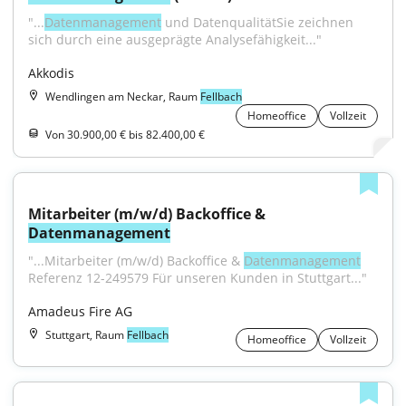
"...
Datenmanagement
 und DatenqualitätSie zeichnen 
sich durch eine ausgeprägte Analysefähigkeit..."
Akkodis
Wendlingen am Neckar, Raum
Fellbach
Homeoffice
Vollzeit
Von 30.900,00 € bis 82.400,00 €
Mitarbeiter (m/w/d) Backoffice & 
Datenmanagement
"...Mitarbeiter (m/w/d) Backoffice & 
Datenmanagement
Referenz 12-249579 Für unseren Kunden in Stuttgart..."
Amadeus Fire AG
Stuttgart, Raum
Fellbach
Homeoffice
Vollzeit