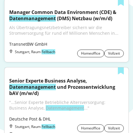
Manager Common Data Environment (CDE) & 
Datenmanagement
 (DMS) Netzbau (w/m/d)
Als Übertragungsnetzbetreiber sichern wir die 
Stromversorgung für rund elf Millionen Menschen in...
TransnetBW GmbH
Stuttgart, Raum
Fellbach
Homeoffice
Vollzeit
Senior Experte Business Analyse, 
Datenmanagement
 und Prozessentwicklung 
bAV (m/w/d)
"...Senior Experte Betriebliche Altersversorgung: 
Business Analyse, 
Datenmanagement
..."
Deutsche Post & DHL
Stuttgart, Raum
Fellbach
Homeoffice
Vollzeit