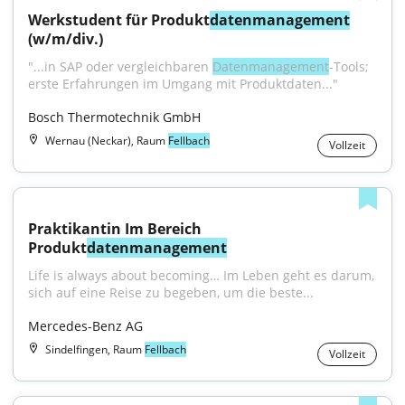
Werkstudent für Produkt
datenmanagement
(w/m/div.)
"...in SAP oder vergleichbaren 
Datenmanagement
-Tools; 
erste Erfahrungen im Umgang mit Produktdaten..."
Bosch Thermotechnik GmbH
Wernau (Neckar), Raum
Fellbach
Vollzeit
Praktikantin Im Bereich 
Produkt
datenmanagement
Life is always about becoming… Im Leben geht es darum, 
sich auf eine Reise zu begeben, um die beste...
Mercedes-Benz AG
Sindelfingen, Raum
Fellbach
Vollzeit