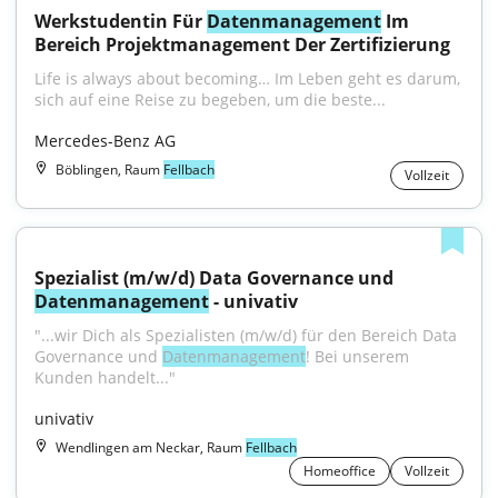
Werkstudentin Für 
Datenmanagement
 Im 
Bereich Projektmanagement Der Zertifizierung
Life is always about becoming… Im Leben geht es darum, 
sich auf eine Reise zu begeben, um die beste...
Mercedes-Benz AG
Böblingen, Raum
Fellbach
Vollzeit
Spezialist (m/w/d) Data Governance und 
Datenmanagement
 - univativ
"...wir Dich als Spezialisten (m/w/d) für den Bereich Data 
Governance und 
Datenmanagement
! Bei unserem 
Kunden handelt..."
univativ
Wendlingen am Neckar, Raum
Fellbach
Homeoffice
Vollzeit