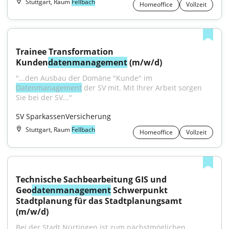
Stuttgart, Raum
Fellbach
Homeoffice
Vollzeit
Trainee Transformation 
Kunden
datenmanagement
 (m/w/d)
"...den Ausbau der Domäne "Kunde" im 
Datenmanagement
 der SV mit. Mit Ihrer Arbeit sorgen 
Sie bei der SV..."
SV SparkassenVersicherung
Stuttgart, Raum
Fellbach
Homeoffice
Vollzeit
Technische Sachbearbeitung GIS und 
Geo
datenmanagement
 Schwerpunkt 
Stadtplanung für das Stadtplanungsamt 
(m/w/d)
Bei der Stadt Nürtingen ist zum nächstmöglichen 