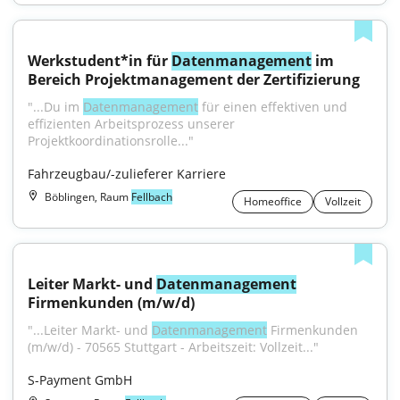
Werkstudent*in für 
Datenmanagement
 im 
Bereich Projektmanagement der Zertifizierung
"...Du im 
Datenmanagement
 für einen effektiven und 
effizienten Arbeitsprozess unserer 
Projektkoordinationsrolle..."
Fahrzeugbau/-zulieferer Karriere
Böblingen, Raum
Fellbach
Homeoffice
Vollzeit
Leiter Markt- und 
Datenmanagement
Firmenkunden (m/w/d)
"...Leiter Markt- und 
Datenmanagement
 Firmenkunden 
(m/w/d) - 70565 Stuttgart - Arbeitszeit: Vollzeit..."
S-Payment GmbH