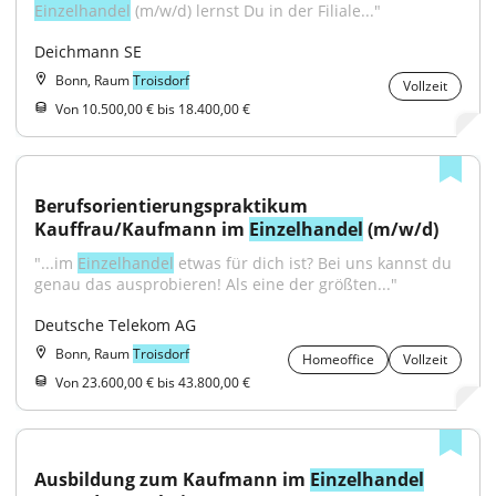
Einzelhandel
 (m/w/d) lernst Du in der Filiale..."
Deichmann SE
Bonn, Raum
Troisdorf
Vollzeit
Von 10.500,00 € bis 18.400,00 €
Berufsorientierungspraktikum 
Kauffrau/Kaufmann im 
Einzelhandel
 (m/w/d)
"...im 
Einzelhandel
 etwas für dich ist? Bei uns kannst du 
genau das ausprobieren! Als eine der größten..."
Deutsche Telekom AG
Bonn, Raum
Troisdorf
Homeoffice
Vollzeit
Von 23.600,00 € bis 43.800,00 €
Ausbildung zum Kaufmann im 
Einzelhandel