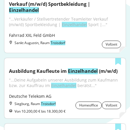
Verkauf (m/w/d) Sportbekleidung | 
Einzelhandel
"...Verkäufer / Stellvertretender Teamleiter Verkauf 
(m/w/d) Sportbekleidung | 
Einzelhandel
 Sport |..."
Fahrrad XXL Feld GmbH
Sankt Augustin, Raum
Troisdorf
Vollzeit
Ausbildung Kaufleute im 
Einzelhandel
 (m/w/d)
"...Deine AufgabeIn unserer Ausbildung zum Kaufmann 
bzw. zur Kauffrau im 
Einzelhandel
 berätst..."
Deutsche Telekom AG
Siegburg, Raum
Troisdorf
Homeoffice
Vollzeit
Von 10.200,00 € bis 18.300,00 €