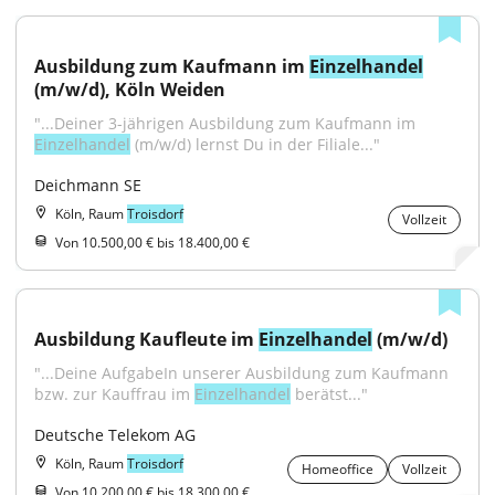
Ausbildung zum Kaufmann im 
Einzelhandel
(m/w/d), Köln Weiden
"...Deiner 3-jährigen Ausbildung zum Kaufmann im 
Einzelhandel
 (m/w/d) lernst Du in der Filiale..."
Deichmann SE
Köln, Raum
Troisdorf
Vollzeit
Von 10.500,00 € bis 18.400,00 €
Ausbildung Kaufleute im 
Einzelhandel
 (m/w/d)
"...Deine AufgabeIn unserer Ausbildung zum Kaufmann 
bzw. zur Kauffrau im 
Einzelhandel
 berätst..."
Deutsche Telekom AG
Köln, Raum
Troisdorf
Homeoffice
Vollzeit
Von 10.200,00 € bis 18.300,00 €