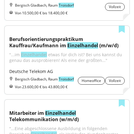
Bergisch Gladbach, Raum
Troisdorf
Vollzeit
Von 10.500,00 € bis 18.400,00 €
Berufsorientierungspraktikum 
Kauffrau/Kaufmann im 
Einzelhandel
 (m/w/d)
"...im 
Einzelhandel
 etwas für dich ist? Bei uns kannst du 
genau das ausprobieren! Als eine der größten..."
Deutsche Telekom AG
Bergisch Gladbach, Raum
Troisdorf
Homeoffice
Vollzeit
Von 23.600,00 € bis 43.800,00 €
Mitarbeiter im 
Einzelhandel
Telekommunikation (w/m/d)
"...Eine abgeschlossene Ausbildung in folgenden 