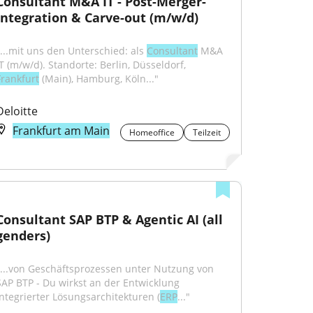
Consultant M&A IT - Post-Merger-
Integration & Carve-out (m/w/d)
"...mit uns den Unterschied: als 
Consultant
 M&A 
IT (m/w/d). Standorte: Berlin, Düsseldorf, 
Frankfurt
 (Main), Hamburg, Köln..."
Deloitte
Frankfurt am Main
Homeoffice
Teilzeit
Consultant SAP BTP & Agentic AI (all 
genders)
"...von Geschäftsprozessen unter Nutzung von 
SAP BTP - Du wirkst an der Entwicklung 
integrierter Lösungsarchitekturen (
ERP
..."