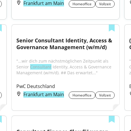
Frankfurt am Main
Homeoffice
Vollzeit
Senior Consultant Identity, Access & 
Governance Management (w/m/d)
"...wir dich zum nächstmöglichen Zeitpunkt als 
"
Senior 
Consultant
 Identity, Access & Governance 
Management (w/m/d). ## Das erwartet..."
PwC Deutschland
Frankfurt am Main
Homeoffice
Vollzeit