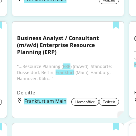
Vollzeit
Business Analyst / Consultant 
(m/w/d) Enterprise Resource 
Planning (ERP)
"
"...Resource Planning (
ERP
) (m/w/d). Standorte: 
Wertschöpfungsketten! IHR AUFGABENGEBIET Als 
Düsseldorf, Berlin, 
Frankfurt
 (Main), Hamburg, 
Hannover, Köln..."
Deloitte
Frankfurt am Main
Homeoffice
Teilzeit