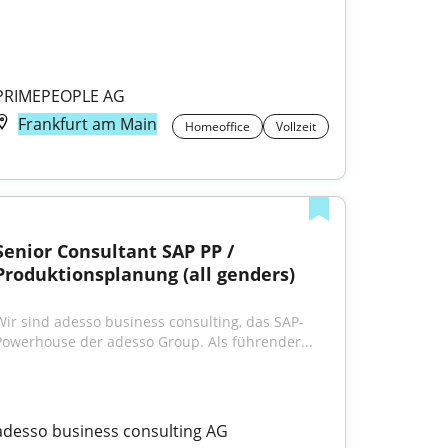
PRIMEPEOPLE AG
Frankfurt am Main
Homeoffice
Vollzeit
Senior Consultant SAP PP / 
Produktionsplanung (all genders)
Wir sind adesso business consulting, das SAP-
Powerhouse der adesso Group. Als führender...
adesso business consulting AG