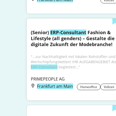
Vollzeit
(Senior) 
ERP-Consultant
 Fashion & 
Lifestyle (all genders) – Gestalte die 
digitale Zukunft der Modebranche!
"...zur Nachhaltigkeit mit lokalen Rohstoffen und 
ERP-Consultant
 begleitest..."
PRIMEPEOPLE AG
Frankfurt am Main
Homeoffice
Vollzeit