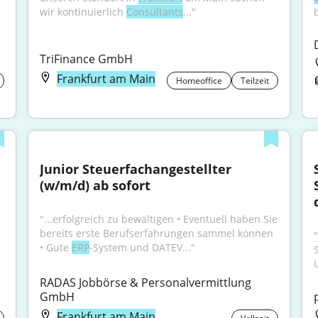
wir kontinuierlich 
Consultants
..."
TriFinance GmbH
Frankfurt am Main
Homeoffice
Teilzeit
Junior Steuerfachangestellter 
(w/m/d) ab sofort
"...erfolgreich zu bewältigen • Eventuell haben Sie 
bereits erste Berufserfahrungen sammel können 
• Gute 
ERP
-System und DATEV..."
RADAS Jobbörse & Personalvermittlung 
GmbH
Frankfurt am Main