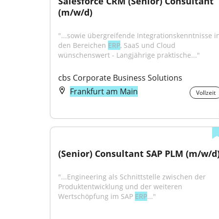
Salesforce CRM (Senior) Consultant 
(m/w/d)
"...sowie übergreifende Integrationskenntnisse in
den Bereichen 
ERP
, SaaS und Cloud 
wünschenswert - Langjährige praktische..."
cbs Corporate Business Solutions
Frankfurt am Main
Vollzeit
(Senior) Consultant SAP PLM (m/w/d
"...Engineering als Schnittstelle zwischen der 
Produktentwicklung und der weiteren 
Wertschöpfung im SAP 
ERP
..."