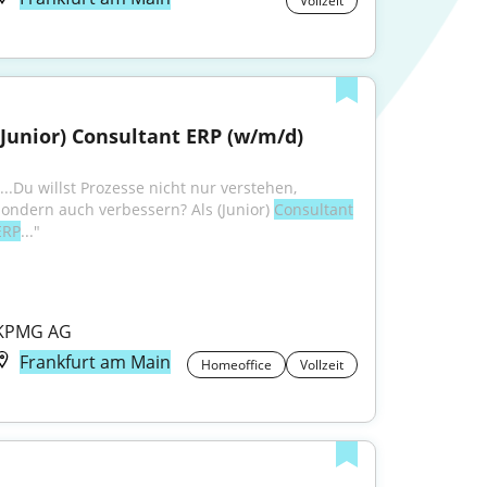
Vollzeit
(Junior) Consultant ERP (w/m/d)
...Du willst Prozesse nicht nur verstehen, 
sondern auch verbessern? Als (Junior) 
Consultant
ERP
..."
KPMG AG
Frankfurt am Main
Homeoffice
Vollzeit