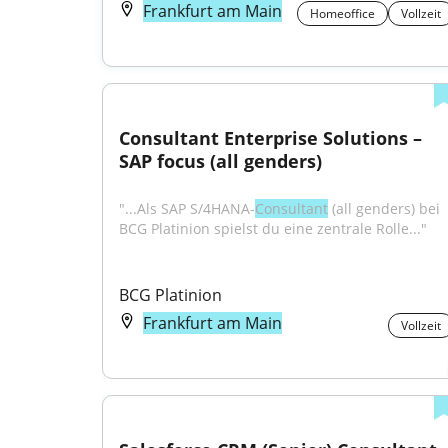
Frankfurt am Main
Homeoffice
Vollzeit
Consultant Enterprise Solutions – 
SAP focus (all genders)
"...Als SAP S/4HANA-
Consultant
 (all genders) bei 
BCG Platinion spielst du eine zentrale Rolle..."
BCG Platinion
Frankfurt am Main
Vollzeit