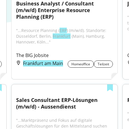
Business Analyst / Consultant 
(m/w/d) Enterprise Resource 
Planning (ERP)
"
"...Resource Planning (
ERP
) (m/w/d). Standorte: 
Düsseldorf, Berlin, 
Frankfurt
 (Main), Hamburg, 
Hannover, Köln..."
The BIG Jobsite
Frankfurt am Main
Homeoffice
Teilzeit
Sales Consultant ERP-Lösungen 
(m/w/d) - Aussendienst
"
"...Marktpräsenz und Fokus auf digitale 
Geschäftslösungen für den Mittelstand suchen 