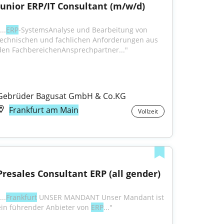
Junior ERP/IT Consultant (m/w/d)
...
ERP
-SystemsAnalyse und Bearbeitung von 
technischen und fachlichen Anforderungen aus 
den FachbereichenAnsprechpartner..."
Gebrüder Bagusat GmbH & Co.KG
Frankfurt am Main
Vollzeit
Presales Consultant ERP (all gender)
...
Frankfurt
 UNSER MANDANT Unser Mandant ist 
ein führender Anbieter von 
ERP
..."