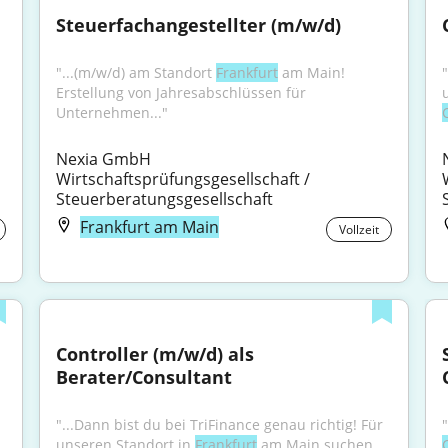
Steuerfachangestellter (m/w/d)
"...(m/w/d) am Standort 
Frankfurt
 am Main! 
Erstellung von Jahresabschlüssen für 
Unternehmen..."
Nexia GmbH 
Wirtschaftsprüfungsgesellschaft / 
Steuerberatungsgesellschaft
Frankfurt am Main
Vollzeit
Controller (m/w/d) als 
Berater/Consultant
"...Dann bist du bei TriFinance genau richtig! Für 
unseren Standort in 
Frankfurt
 am Main suchen 