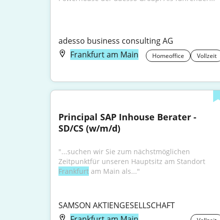
adesso business consulting AG
Frankfurt am Main
Homeoffice
Vollzeit
Principal SAP Inhouse Berater - 
SD/CS (w/m/d)
"...suchen wir Sie zum nächstmöglichen 
Zeitpunktfür unseren Hauptsitz am Standort 
Frankfurt
 am Main als..."
SAMSON AKTIENGESELLSCHAFT
Frankfurt am Main