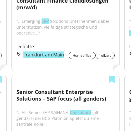
Consultant Finance Cloudlösungen 
(m/w/d)
 
"...Emerging 
ERP
 Solutions Unternehmen dabei 
unterstützen, vielfältige strategische und 
operative..."
Deloitte
Frankfurt am Main
Homeoffice
Teilzeit
)
Senior Consultant Enterprise 
Solutions – SAP focus (all genders)
"...Als Senior SAP S/4HANA-
Consultant
 (all 
genders) bei BCG Platinion spielst du eine 
zentrale Rolle..."