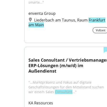
smarte..."
enventa Group
Liederbach am Taunus, Raum
Frankfurt
am Main
Vollzeit
Sales Consultant / Vertriebsmanager
ERP-Lösungen (m/w/d) im 
Außendienst
"...Marktpräsenz und Fokus auf digitale 
Geschäftslösungen für den Mittelstand suchen 
wir eine/n Sales 
Consultant
..."
KA Resources