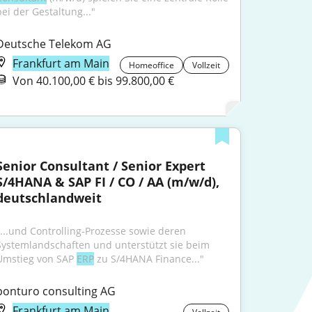
bei der Gestaltung..."
Deutsche Telekom AG
Frankfurt am Main
Homeoffice
Vollzeit
Von 40.100,00 € bis 99.800,00 €
Senior Consultant / Senior Expert 
S/4HANA & SAP FI / CO / AA (m/w/d), 
deutschlandweit
"...und Controlling-Prozesse sowie deren 
Systemlandschaften und unterstützt sie beim 
Umstieg von SAP 
ERP
 zu S/4HANA Finance..."
ponturo consulting AG
Frankfurt am Main