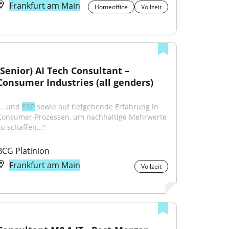
Frankfurt am Main
Homeoffice
Vollzeit
(Senior) AI Tech Consultant – 
Consumer Industries (all genders)
...und 
ERP
 sowie auf tiefgehende Erfahrung in 
Consumer-Prozessen, um nachhaltige Mehrwerte 
zu schaffen..."
BCG Platinion
Frankfurt am Main
Vollzeit