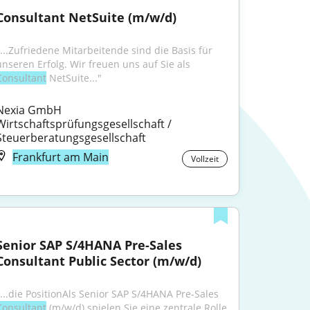
Consultant NetSuite (m/w/d)
"...Zufriedene Mitarbeitende sind die Basis für 
unseren Erfolg. Wir freuen uns auf Sie als 
Consultant
 NetSuite..."
Nexia GmbH 
Wirtschaftsprüfungsgesellschaft / 
Steuerberatungsgesellschaft
Frankfurt am Main
Vollzeit
Senior SAP S/4HANA Pre-Sales 
Consultant Public Sector (m/w/d)
"...die PositionAls Senior SAP S/4HANA Pre-Sales 
Consultant
 (m/w/d) spielen Sie eine zentrale Rolle 