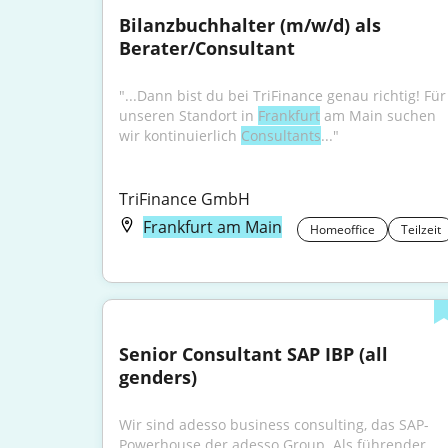
Bilanzbuchhalter (m/w/d) als 
Berater/Consultant
"...Dann bist du bei TriFinance genau richtig! Für 
unseren Standort in 
Frankfurt
 am Main suchen 
wir kontinuierlich 
Consultants
..."
TriFinance GmbH
Frankfurt am Main
Homeoffice
Teilzeit
Senior Consultant SAP IBP (all 
genders)
Wir sind adesso business consulting, das SAP-
Powerhouse der adesso Group. Als führender...