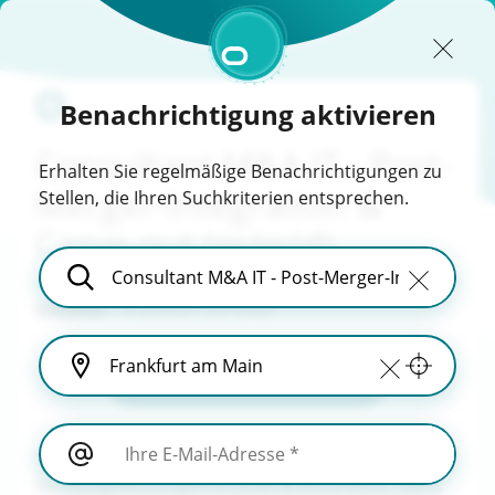
Benachrichtigung aktivieren
Consultant M&A IT - Post-
Erhalten Sie regelmäßige Benachrichtigungen zu
Merger-Integration &
Stellen, die Ihren Suchkriterien entsprechen.
Carve-out (m/w/d)
Deloitte
–
Frankfurt am Main
Weiter zum Job
Deloitte bietet führende Prüfungs- und
Beratungsleistungen in Audit & Assurance, Tax &