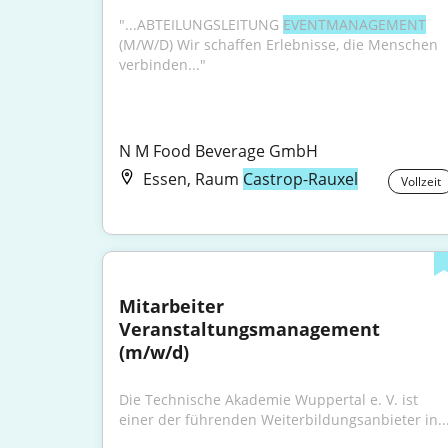
"...ABTEILUNGSLEITUNG 
EVENTMANAGEMENT
(M/W/D) Wir schaffen Erlebnisse, die Menschen 
verbinden..."
N M Food Beverage GmbH
Essen, Raum
Castrop-Rauxel
Vollzeit
Mitarbeiter 
Veranstaltungsmanagement 
(m/w/d)
Die Technische Akademie Wuppertal e. V. ist 
einer der führenden Weiterbildungsanbieter in..