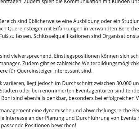
enttagen. Zudem spielt die Kommunikation mit Kunden und 
Bereich sind üblicherweise eine Ausbildung oder ein Stud
auch Quereinsteiger mit Erfahrungen in verwandten Bereich
 zu fassen. Schlüsselqualifikationen sind Organisationsta
nd vielversprechend. Einstiegspositionen können sich schn
ntmanager. Zudem gibt es zahlreiche Weiterbildungsmöglichke
e für Quereinsteiger interessant sind.
ariieren, liegt jedoch im Durchschnitt zwischen 30.000 un
n Städten oder bei renommierten Eventagenturen sind tende
Boni sind ebenfalls denkbar, besonders bei erfolgreichen 
management eine dynamische und abwechslungsreiche Beru
ie Interesse an der Planung und Durchführung von Events h
f passende Positionen bewerben!