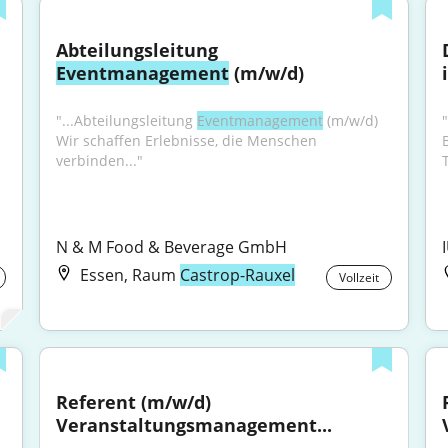
Abteilungsleitung 
Eventmanagement
 (m/w/d)
"...Abteilungsleitung 
Eventmanagement
 (m/w/d) 
Wir schaffen Erlebnisse, die Menschen 
verbinden..."
N & M Food & Beverage GmbH
Essen, Raum
Castrop-Rauxel
Vollzeit
Referent (m/w/d) 
Veranstaltungsmanagement...