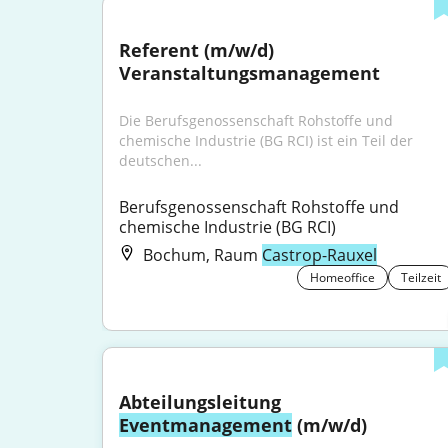
Referent (m/w/d) 
Veranstaltungsmanagement
Die Berufsgenossenschaft Rohstoffe und 
chemische Industrie (BG RCI) ist ein Teil der 
deutschen...
Berufsgenossenschaft Rohstoffe und 
chemische Industrie (BG RCI)
Bochum, Raum
Castrop-Rauxel
Homeoffice
Teilzeit
Abteilungsleitung 
Eventmanagement
 (m/w/d)