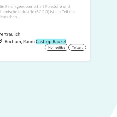
Die Berufsgenossenschaft Rohstoffe und 
chemische Industrie (BG RCI) ist ein Teil der 
deutschen...
Vertraulich
Bochum, Raum
Castrop-Rauxel
Homeoffice
Teilzeit