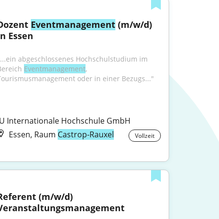
Dozent ﻿﻿
Eventmanagement
 (m/w/d) 
in Essen
"...ein abgeschlossenes Hochschulstudium im 
Bereich 
Eventmanagement
, 
Tourismusmanagement oder in einer Bezugs..."
IU Internationale Hochschule GmbH
Essen, Raum
Castrop-Rauxel
Vollzeit
Referent (m/w/d) 
Veranstaltungsmanagement