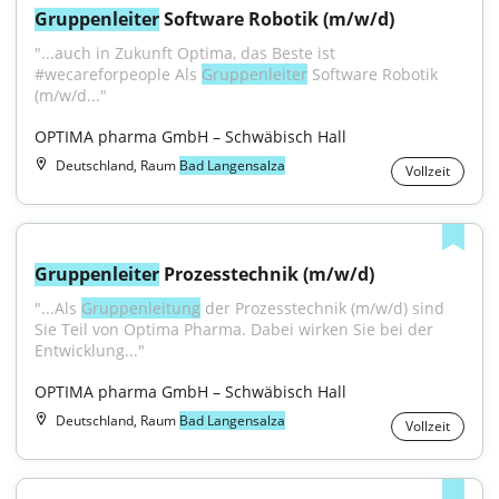
Gruppenleiter
 Software Robotik (m/w/d)
"...auch in Zukunft Optima, das Beste ist 
#wecareforpeople Als 
Gruppenleiter
 Software Robotik 
(m/w/d..."
OPTIMA pharma GmbH – Schwäbisch Hall
Deutschland, Raum
Bad Langensalza
Vollzeit
Gruppenleiter
 Prozesstechnik (m/w/d)
"...Als 
Gruppenleitung
 der Prozesstechnik (m/w/d) sind 
Sie Teil von Optima Pharma. Dabei wirken Sie bei der 
Entwicklung..."
OPTIMA pharma GmbH – Schwäbisch Hall
Deutschland, Raum
Bad Langensalza
Vollzeit