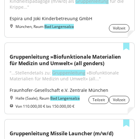
Kindheitspädagoge (m/w/d) als 
Gruppenleitung
 für die 
Krippe..."
Espira und Joki Kinderbetreuung GmbH
München, Raum
Bad Langensalza
Vollzeit
Gruppenleitung »Biofunktionale Materialien 
für Medizin und Umwelt« (all genders)
"...Stellendetails zu: 
Gruppenleitung
 »Biofunktionale 
Materialien für Medizin und Umwelt« (all..."
Fraunhofer-Gesellschaft e.V. Zentrale München
Halle (Saale), Raum
Bad Langensalza
Teilzeit
Vollzeit
Von 110.000,00 € bis 150.000,00 €
Gruppenleitung Missile Launcher (m/w/d)