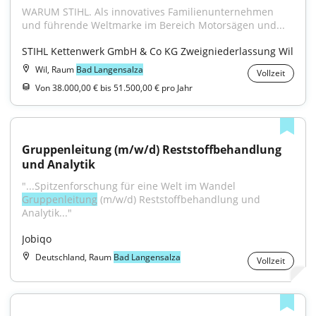
WARUM STIHL. Als innovatives Familienunternehmen 
und führende Weltmarke im Bereich Motorsägen und...
STIHL Kettenwerk GmbH & Co KG Zweigniederlassung Wil
Wil, Raum
Bad Langensalza
Vollzeit
Von 38.000,00 € bis 51.500,00 € pro Jahr
Gruppenleitung (m/w/d) Reststoffbehandlung 
und Analytik
"...Spitzenforschung für eine Welt im Wandel 
Gruppenleitung
 (m/w/d) Reststoffbehandlung und 
Analytik..."
Jobiqo
Deutschland, Raum
Bad Langensalza
Vollzeit