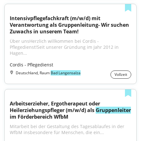
Intensivpflegefachkraft (m/w/d) mit 
Verantwortung als Gruppenleitung- Wir suchen 
Zuwachs in unserem Team!
Über unsHerzlich willkommen bei Cordis - 
Pflegedienst!Seit unserer Gründung im Jahr 2012 in 
Hagen...
Cordis - Pflegedienst
Deutschland, Raum
Bad Langensalza
Vollzeit
Arbeitserzieher, Ergotherapeut oder 
Heilerziehungspfleger (m/w/d) als 
Gruppenleiter
im Förderbereich WfbM
Mitarbeit bei der Gestaltung des Tagesablaufes in der 
WfbM insbesondere für Menschen, die ein...