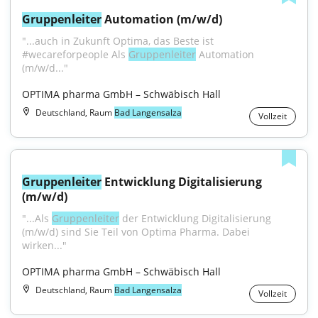
Gruppenleiter
 Automation (m/w/d)
"...auch in Zukunft Optima, das Beste ist 
#wecareforpeople Als 
Gruppenleiter
 Automation 
(m/w/d..."
OPTIMA pharma GmbH – Schwäbisch Hall
Deutschland, Raum
Bad Langensalza
Vollzeit
Gruppenleiter
 Entwicklung Digitalisierung 
(m/w/d)
"...Als 
Gruppenleiter
 der Entwicklung Digitalisierung 
(m/w/d) sind Sie Teil von Optima Pharma. Dabei 
wirken..."
OPTIMA pharma GmbH – Schwäbisch Hall
Deutschland, Raum
Bad Langensalza
Vollzeit