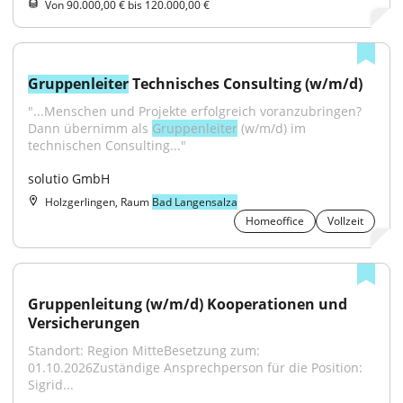
Von 90.000,00 € bis 120.000,00 €
Gruppenleiter
 Technisches Consulting (w/m/d)
"...Menschen und Projekte erfolgreich voranzubringen? 
Dann übernimm als 
Gruppenleiter
 (w/m/d) im 
technischen Consulting..."
solutio GmbH
Holzgerlingen, Raum
Bad Langensalza
Homeoffice
Vollzeit
Gruppenleitung (w/m/d) Kooperationen und 
Versicherungen
Standort: Region MitteBesetzung zum: 
01.10.2026Zuständige Ansprechperson für die Position: 
Sigrid...