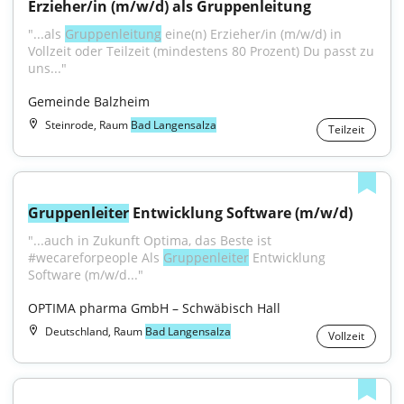
Erzieher/in (m/w/d) als Gruppenleitung
"...als 
Gruppenleitung
 eine(n) Erzieher/in (m/w/d) in 
Vollzeit oder Teilzeit (mindestens 80 Prozent) Du passt zu 
uns..."
Gemeinde Balzheim
Steinrode, Raum
Bad Langensalza
Teilzeit
Gruppenleiter
 Entwicklung Software (m/w/d)
"...auch in Zukunft Optima, das Beste ist 
#wecareforpeople Als 
Gruppenleiter
 Entwicklung 
Software (m/w/d..."
OPTIMA pharma GmbH – Schwäbisch Hall
Deutschland, Raum
Bad Langensalza
Vollzeit