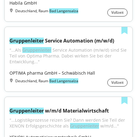
Habila GmbH
Deutschland, Raum
Bad Langensalza
Vollzeit
Gruppenleiter
 Service Automation (m/w/d)
"...Als 
Gruppenleiter
 Service Automation (m/w/d) sind Sie 
Teil von Optima Pharma. Dabei wirken Sie bei der 
Entwicklung..."
OPTIMA pharma GmbH – Schwäbisch Hall
Deutschland, Raum
Bad Langensalza
Vollzeit
Gruppenleiter
 w/m/d Materialwirtschaft
"...Logistikprozesse reizen Sie? Dann werden Sie Teil der 
XENON Erfolgsgeschichte als 
Gruppenleiter
 w/m/d..."