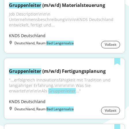
Gruppenleiter
 (m/w/d) Materialsteuerung
Job Description\n\n\n 
Unternehmensbeschreibung\n\n\nKNDS Deutschland 
entwickelt, fertigt und...
KNDS Deutschland
Deutschland, Raum
Bad Langensalza
Vollzeit
Gruppenleiter
 (m/w/d) Fertigungsplanung
"...erfolgreich Innovationsfähigkeit mit Tradition und 
langjähriger Erfahrung.\n\n\n\n\n Was Sie 
erwartet\n\n\n\nAls 
Gruppenleiter
..."
KNDS Deutschland
Deutschland, Raum
Bad Langensalza
Vollzeit