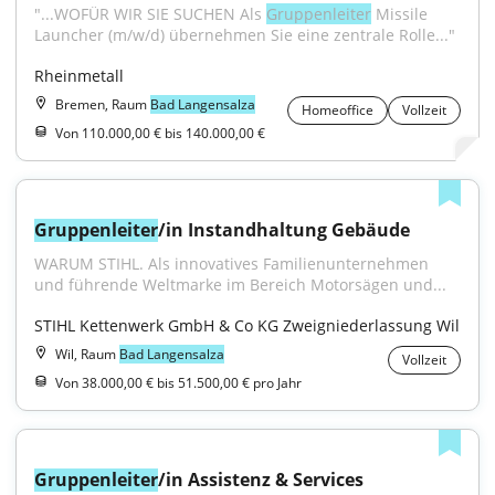
"...WOFÜR WIR SIE SUCHEN Als 
Gruppenleiter
 Missile 
Launcher (m/w/d) übernehmen Sie eine zentrale Rolle..."
Rheinmetall
Bremen, Raum
Bad Langensalza
Homeoffice
Vollzeit
Von 110.000,00 € bis 140.000,00 €
Gruppenleiter
/in Instandhaltung Gebäude
WARUM STIHL. Als innovatives Familienunternehmen 
und führende Weltmarke im Bereich Motorsägen und...
STIHL Kettenwerk GmbH & Co KG Zweigniederlassung Wil
Wil, Raum
Bad Langensalza
Vollzeit
Von 38.000,00 € bis 51.500,00 € pro Jahr
Gruppenleiter
/in Assistenz & Services