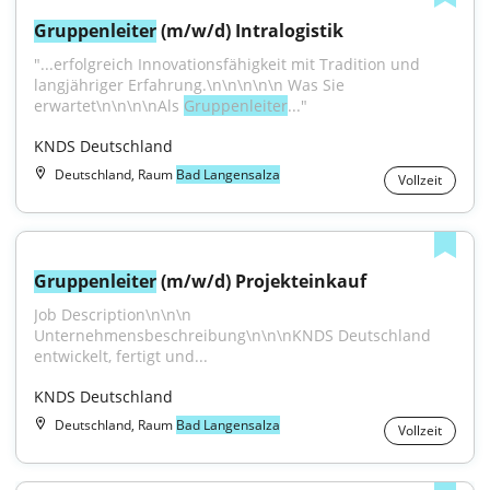
Gruppenleiter
 (m/w/d) Intralogistik
"...erfolgreich Innovationsfähigkeit mit Tradition und 
langjähriger Erfahrung.\n\n\n\n\n Was Sie 
erwartet\n\n\n\nAls 
Gruppenleiter
..."
KNDS Deutschland
Deutschland, Raum
Bad Langensalza
Vollzeit
Gruppenleiter
 (m/w/d) Projekteinkauf
Job Description\n\n\n 
Unternehmensbeschreibung\n\n\nKNDS Deutschland 
entwickelt, fertigt und...
KNDS Deutschland
Deutschland, Raum
Bad Langensalza
Vollzeit