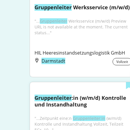
Gruppenleiter
 Werksservice (m/w/d)
"...
Gruppenleiter
 Werksservice (m/w/d) Preview 
URL is not available at the moment. The current 
status..."
HIL Heeresinstandsetzungslogistik GmbH
Darmstadt
Vollzeit
Gruppenleiter
:in (w/m/d) Kontrolle 
und Instandhaltung
"...Zeitpunkt eine:n 
Gruppenleiter:in
 (w/m/d) 
Kontrolle und Instandhaltung Vollzeit, Teilzeit 
EGr. 10..."