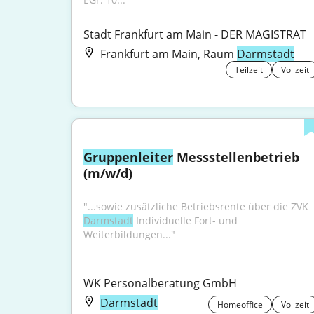
Stadt Frankfurt am Main - DER MAGISTRAT
Frankfurt am Main, Raum
Darmstadt
Teilzeit
Vollzeit
Gruppenleiter
 Messstellenbetrieb 
(m/w/d)
"...sowie zusätzliche Betriebsrente über die ZVK 
Darmstadt
 Individuelle Fort- und 
Weiterbildungen..."
WK Personalberatung GmbH
Darmstadt
Homeoffice
Vollzeit