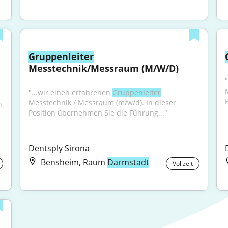
Gruppenleiter
Messtechnik/Messraum (M/W/D)
"...wir einen erfahrenen 
Gruppenleiter
Messtechnik / Messraum (m/w/d). In dieser 
 
Position übernehmen Sie die Führung..."
Dentsply Sirona
Bensheim, Raum
Darmstadt
Vollzeit