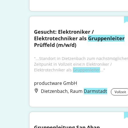
Gesucht: Elektroniker / 
Elektrotechniker als 
Gruppenleiter
Prüffeld (m/w/d)
"...Standort in Dietzenbach zum nächstmöglichen
Zeitpunkt in Vollzeit eine:n Elektroniker / 
Elektrotechniker als 
Gruppenleiter
..."
productware GmbH
Dietzenbach, Raum
Darmstadt
Vollzeit
Gruppenleitung Sap Abap 