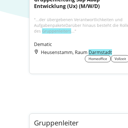
Entwicklung (Ux) (M/W/D)
"...der übergebenen Verantwortlichkeiten und 
AufgabenpaketeDarüber hinaus besteht die Rolle
des 
Gruppenleiters
..."
Dematic
Heusenstamm, Raum
Darmstadt
Homeoffice
Vollzeit
Gruppenleiter