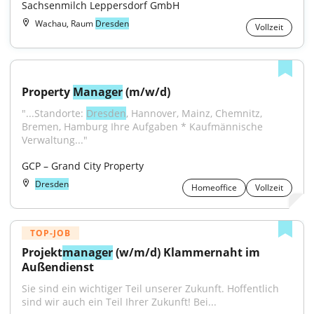
Sachsenmilch Leppersdorf GmbH
Wachau, Raum
Dresden
Vollzeit
Property 
Manager
 (m/w/d)
"...Standorte: 
Dresden
, Hannover, Mainz, Chemnitz, 
Bremen, Hamburg Ihre Aufgaben * Kaufmännische 
Verwaltung..."
GCP – Grand City Property
Dresden
Homeoffice
Vollzeit
TOP-JOB
Projekt
manager
 (w/m/d) Klammernaht im 
Außendienst
Sie sind ein wichtiger Teil unserer Zukunft. Hoffentlich 
sind wir auch ein Teil Ihrer Zukunft! Bei...