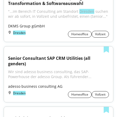
Transformation & Softwareauswahl
"...im Bereich IT Consulting am Standort 
Dresden
 suchen 
wir ab sofort, in Vollzeit und unbefristet, einen (Senior..."
DKMS Group gGmbH
Dresden
Homeoffice
Vollzeit
Senior Consultant SAP CRM Utilities (all 
genders)
Wir sind adesso business consulting, das SAP-
Powerhouse der adesso Group. Als führender...
adesso business consulting AG
Dresden
Homeoffice
Vollzeit