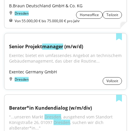
B.Braun Deutschland GmbH & Co. KG
Dresden
Homeoffice
Teilzeit
Von 55.000,00 € bis 75.000,00 € pro Jahr
Senior Projekt
manager
 (m/w/d)
Exentec bietet ein umfassendes Angebot an technischem 
Gebäudemanagement, das über die Routine...
Exentec Germany GmbH
Dresden
Vollzeit
Berater*in Kundendialog (w/m/div)
"...unseren Markt 
Dresden
, ausgehend vom Standort 
Königstraße 26, 01097 
Dresden
, suchen wir dich 
alsBerater*in..."