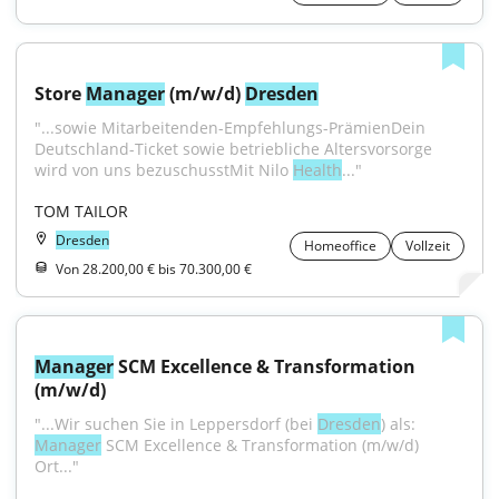
Store 
Manager
 (m/w/d) 
Dresden
"...sowie Mitarbeitenden-Empfehlungs-PrämienDein 
Deutschland-Ticket sowie betriebliche Altersvorsorge 
wird von uns bezuschusstMit Nilo 
Health
..."
TOM TAILOR
Dresden
Homeoffice
Vollzeit
Von 28.200,00 € bis 70.300,00 €
Manager
 SCM Excellence & Transformation 
(m/w/d)
"...Wir suchen Sie in Leppersdorf (bei 
Dresden
) als: 
Manager
 SCM Excellence & Transformation (m/w/d) 
Ort..."