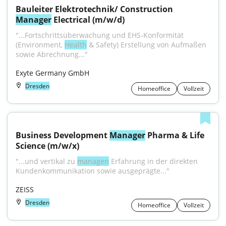
Bauleiter Elektrotechnik/ Construction 
Manager
 Electrical (m/w/d)
"...Fortschrittsüberwachung und EHS-Konformität 
(Environment, 
Health
 & Safety) Erstellung von Aufmaßen 
sowie Abrechnung..."
Exyte Germany GmbH
Dresden
Homeoffice
Vollzeit
Business Development 
Manager
 Pharma & Life 
Science (m/w/x)
"...und vertikal zu 
managen
 Erfahrung in der direkten 
Kundenkommunikation sowie ausgeprägte..."
ZEISS
Dresden
Homeoffice
Vollzeit