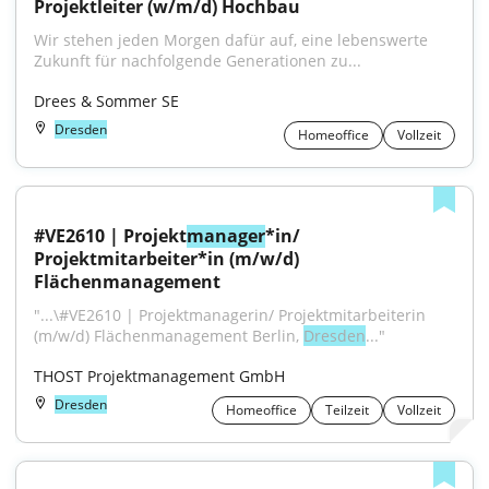
Projektleiter (w/m/d) Hochbau
Wir stehen jeden Morgen dafür auf, eine lebenswerte 
Zukunft für nachfolgende Generationen zu...
Drees & Sommer SE
Dresden
Homeoffice
Vollzeit
#VE2610 | Projekt
manager
*in/ 
Projektmitarbeiter*in (m/w/d) 
Flächenmanagement
"...\#VE2610 | Projektmanagerin/ Projektmitarbeiterin 
(m/w/d) Flächenmanagement Berlin, 
Dresden
..."
THOST Projektmanagement GmbH
Dresden
Homeoffice
Teilzeit
Vollzeit