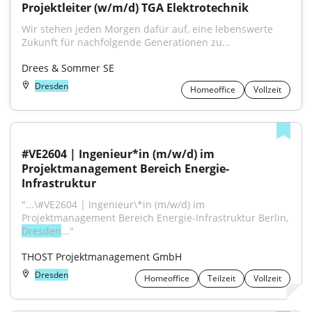
Projektleiter (w/m/d) TGA Elektrotechnik
Wir stehen jeden Morgen dafür auf, eine lebenswerte 
Zukunft für nachfolgende Generationen zu...
Drees & Sommer SE
Dresden
Homeoffice
Vollzeit
#VE2604 | Ingenieur*in (m/w/d) im 
Projektmanagement Bereich Energie-
Infrastruktur
"...\#VE2604 | Ingenieur\*in (m/w/d) im 
Projektmanagement Bereich Energie-Infrastruktur Berlin, 
Dresden
..."
THOST Projektmanagement GmbH
Dresden
Homeoffice
Teilzeit
Vollzeit