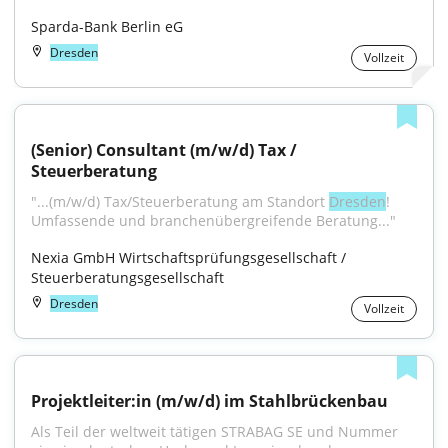
Sparda-Bank Berlin eG
Dresden
Vollzeit
(Senior) Consultant (m/w/d) Tax / 
Steuerberatung
"...(m/w/d) Tax/Steuerberatung am Standort 
Dresden
! 
Umfassende und branchenübergreifende Beratung..."
Nexia GmbH Wirtschaftsprüfungsgesellschaft / 
Steuerberatungsgesellschaft
Dresden
Vollzeit
Projektleiter:in (m/w/d) im Stahlbrückenbau
Als Teil der weltweit tätigen STRABAG SE und Nummer 