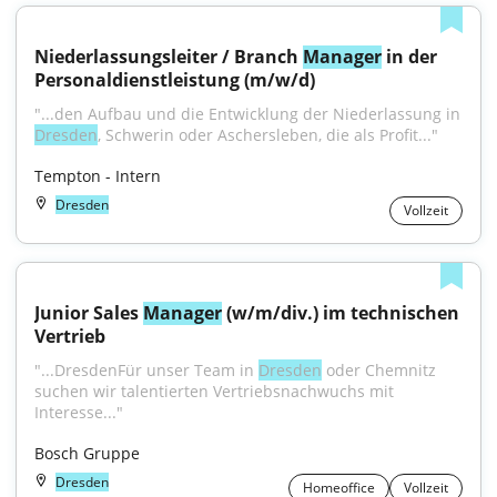
Niederlassungsleiter / Branch 
Manager
 in der 
Personaldienstleistung (m/w/d)
"...den Aufbau und die Entwicklung der Niederlassung in 
Dresden
, Schwerin oder Aschersleben, die als Profit..."
Tempton - Intern
Dresden
Vollzeit
Junior Sales 
Manager
 (w/m/div.) im technischen 
Vertrieb
"...DresdenFür unser Team in 
Dresden
 oder Chemnitz 
suchen wir talentierten Vertriebsnachwuchs mit 
Interesse..."
Bosch Gruppe
Dresden
Homeoffice
Vollzeit