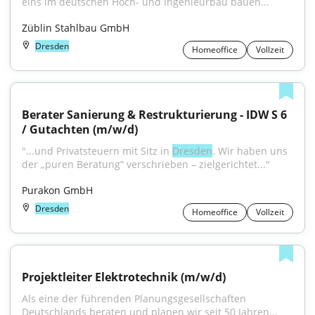
eins im deutschen Hoch- und Ingenieurbau bauen...
Züblin Stahlbau GmbH
Dresden
Homeoffice
Vollzeit
Berater Sanierung & Restrukturierung - IDW S 6 
/ Gutachten (m/w/d)
"...und Privatsteuern mit Sitz in 
Dresden
. Wir haben uns 
der „puren Beratung“ verschrieben – zielgerichtet..."
Purakon GmbH
Dresden
Homeoffice
Vollzeit
Projektleiter Elektrotechnik (m/w/d)
Als eine der führenden Planungsgesellschaften 
Deutschlands beraten und planen wir seit 50 Jahren...