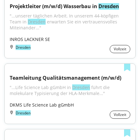
Projektleiter (m/w/d) Wasserbau in 
Dresden
"...unserer täglichen Arbeit. In unserem 44-köpfigen 
Team in 
Dresden
 erwarten Sie ein vertrauensvolles 
Miteinander..."
INROS LACKNER SE
Dresden
Vollzeit
Teamleitung Qualitätsmanagement (m/w/d)
"...Life Science Lab gGmbH in 
Dresden
 führt die 
molekulare Typisierung der HLA-Merkmale..."
DKMS Life Science Lab gGmbH
Dresden
Vollzeit