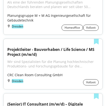
Als eine der führenden Planungsgesellschaften 
Deutschlands beraten und planen wir seit über 50...
Planungsgruppe M + M AG Ingenieurgesellschaft für 
Gebäudetechnik
Dresden
Homeoffice
Vollzeit
Projektleiter - Bauvorhaben / Life Science / MS 
Project (m/w/d)
Wir sind Spezialisten für die Planung hochtechnischer 
Produktions- und Forschungsgebäude für die...
CRC Clean Room Consulting GmbH
Dresden
Vollzeit
(Senior) IT Consultant (m/w/d) – Digitale 