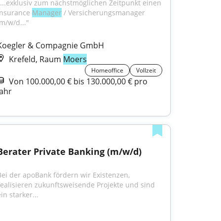
"...exklusiv zum nächstmöglichen Zeitpunkt einen 
Insurance 
Manager
 / Versicherungsmanager 
(m/w/d..."
Koegler & Compagnie GmbH
Krefeld, Raum
Moers
Homeoffice
Vollzeit
Von 100.000,00 € bis 130.000,00 € pro
Jahr
Berater Private Banking (m/w/d)
Bei der apoBank fördern wir Existenzen, 
realisieren zukunftsweisende Projekte und sind 
in starker...