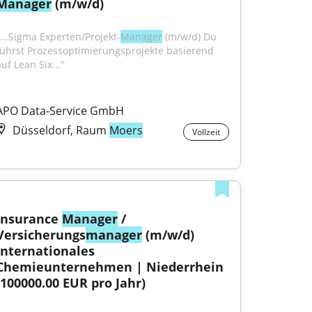
Manager
 (m/w/d)
"...Sigma Experten/Projekt-
Manager
 (m/w/d) Du 
führst Prozessoptimierungsprojekte basierend 
uf Lean Six..."
APO Data-Service GmbH
Düsseldorf, Raum
Moers
Vollzeit
Insurance 
Manager
 / 
Versicherungs
manager
 (m/w/d) 
Internationales 
Chemieunternehmen | Niederrhein 
(100000.00 EUR pro Jahr)