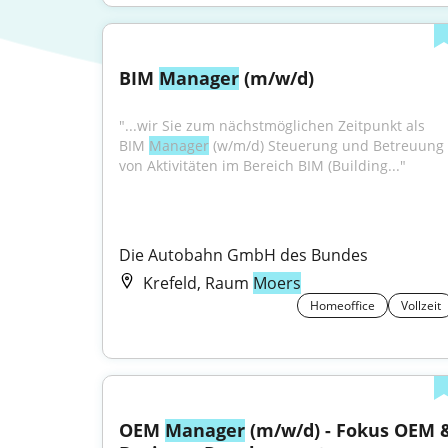
BIM 
Manager
 (m/w/d)
"...wir Sie zum nächstmöglichen Zeitpunkt als 
BIM 
Manager
 (w/m/d) Steuerung und Betreuung 
von Aktivitäten im Bereich BIM (Building..."
Die Autobahn GmbH des Bundes
Krefeld, Raum
Moers
Homeoffice
Vollzeit
OEM 
Manager
 (m/w/d) - Fokus OEM &