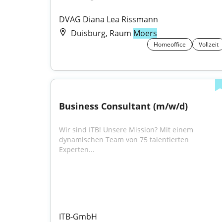
DVAG Diana Lea Rissmann
Duisburg, Raum
Moers
Homeoffice
Vollzeit
Business Consultant (m/w/d)
Wir sind ITB! Unsere Mission? Mit einem 
dynamischen Team von 75 talentierten 
Experten...
ITB-GmbH