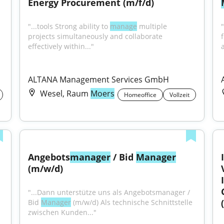
Energy Procurement (m/f/d)
"...tools Strong ability to 
manage
 multiple 
projects simultaneously and collaborate 
effectively within..."
a
ALTANA Management Services GmbH
Wesel, Raum
Moers
Homeoffice
Vollzeit
Angebots
manager
 / Bid 
Manager
(m/w/d)
"...Dann unterstütze uns als Angebotsmanager / 
Bid 
Manager
 (m/w/d) Als technische Schnittstelle 
zwischen Kunden..."