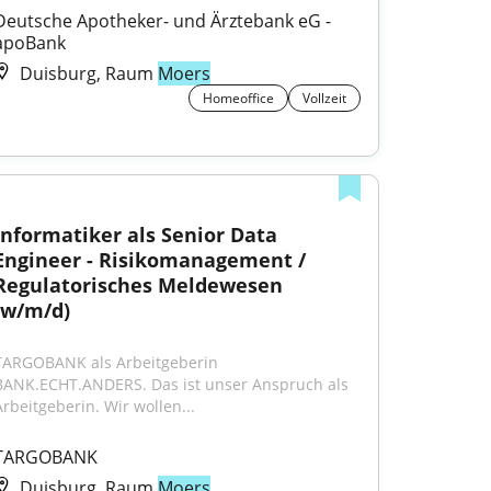
Deutsche Apotheker- und Ärztebank eG - 
apoBank
Duisburg, Raum
Moers
Homeoffice
Vollzeit
Informatiker als Senior Data 
Engineer - Risikomanagement / 
Regulatorisches Meldewesen 
(w/m/d)
TARGOBANK als Arbeitgeberin 
BANK.ECHT.ANDERS. Das ist unser Anspruch als 
Arbeitgeberin. Wir wollen...
TARGOBANK
Duisburg, Raum
Moers