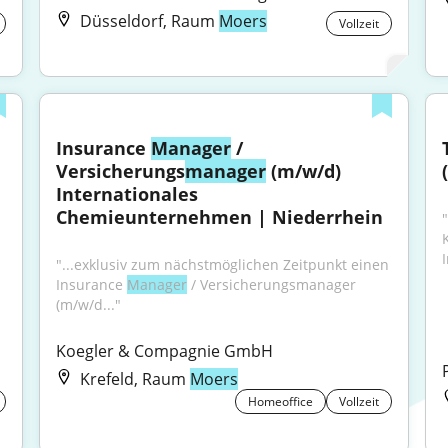
Düsseldorf, Raum
Moers
Vollzeit
Insurance 
Manager
 / 
Versicherungs
manager
 (m/w/d) 
Internationales 
Chemieunternehmen | Niederrhein
"
"...exklusiv zum nächstmöglichen Zeitpunkt einen 
Insurance 
Manager
 / Versicherungsmanager 
(m/w/d..."
Koegler & Compagnie GmbH
Krefeld, Raum
Moers
Homeoffice
Vollzeit