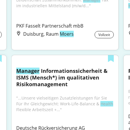
im industriellen Mittelstand (m/w/d..."
PKF Fasselt Partnerschaft mbB
Duisburg, Raum
Moers
Vollzeit
Manager
 Informationssicherheit & 
ISMS (Mensch*) im qualitativen 
Risikomanagement
"...Unsere vielseitigen Zusatzleistungen für Sie 
e
Für Ihr Gleichgewicht: Work-Life-Balance & 
Health
Flexible Arbeitszeit +..."
Deutsche Rückversicherung AG