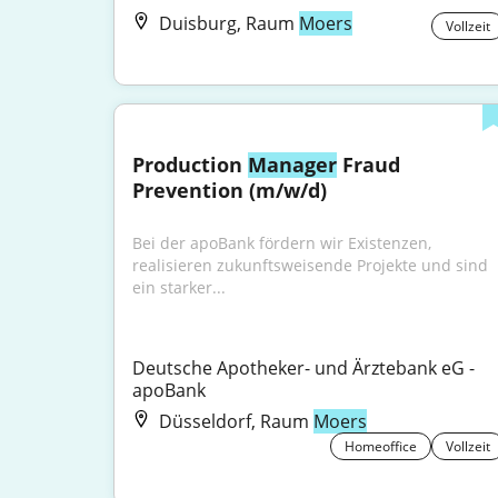
Duisburg, Raum
Moers
Vollzeit
Production 
Manager
 Fraud 
Prevention (m/w/d)
Bei der apoBank fördern wir Existenzen, 
realisieren zukunftsweisende Projekte und sind 
ein starker...
Deutsche Apotheker- und Ärztebank eG - 
apoBank
Düsseldorf, Raum
Moers
Homeoffice
Vollzeit