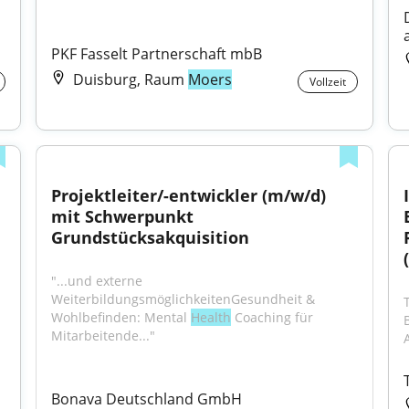
PKF Fasselt Partnerschaft mbB
Duisburg, Raum
Moers
Vollzeit
Projektleiter/-entwickler (m/w/d) 
mit Schwerpunkt 
Grundstücksakquisition
"...und externe 
WeiterbildungsmöglichkeitenGesundheit & 
Wohlbefinden: Mental 
Health
 Coaching für 
Mitarbeitende..."
Bonava Deutschland GmbH