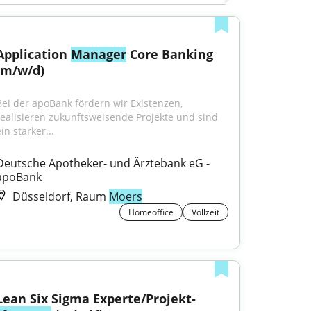
Application 
Manager
 Core Banking 
(m/w/d)
Bei der apoBank fördern wir Existenzen, 
realisieren zukunftsweisende Projekte und sind 
in starker...
Deutsche Apotheker- und Ärztebank eG - 
apoBank
Düsseldorf, Raum
Moers
Homeoffice
Vollzeit
Lean Six Sigma Experte/Projekt-