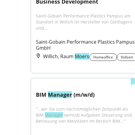
Business Development
Saint-Gobain Performance Plastics Pampus am 
Standort in Willich ist Hersteller von Gleitlagern 
und...
Saint-Gobain Performance Plastics Pampus 
GmbH
Willich, Raum
Moers
Homeoffice
Vollzeit
BIM 
Manager
 (m/w/d)
"...wir Sie zum nächstmöglichen Zeitpunkt als 
BIM 
Manager
 (w/m/d) Aufgaben Steuerung und 
Betreuung von Aktivitäten im Bereich BIM..."