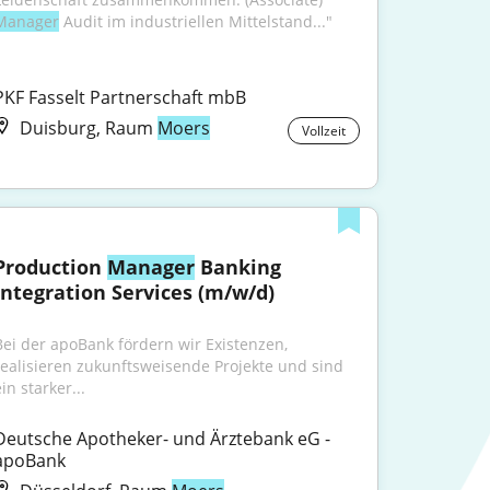
Manager
 Audit im industriellen Mittelstand..."
PKF Fasselt Partnerschaft mbB
Duisburg, Raum
Moers
Vollzeit
Production 
Manager
 Banking 
Integration Services (m/w/d)
Bei der apoBank fördern wir Existenzen, 
realisieren zukunftsweisende Projekte und sind 
in starker...
Deutsche Apotheker- und Ärztebank eG - 
apoBank