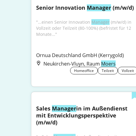
Senior Innovation 
Manager
 (m/w/d)
"...einen Senior Innovation 
Manager
 (m/w/d) in 
Vollzeit oder Teilzeit (80-100%) (befristet für 12 
Monate..."
Ornua Deutschland GmbH (Kerrygold)
Neukirchen-Vluyn, Raum
Moers
Homeoffice
Teilzeit
Vollzeit
Sales 
Manager
in im Außendienst 
mit Entwicklungsperspektive 
(m/w/d)