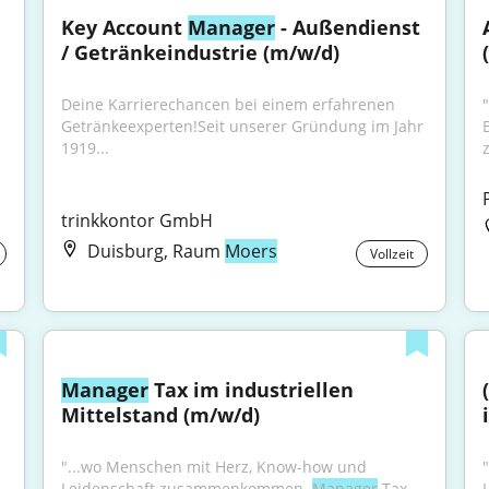
Key Account 
Manager
 - Außendienst 
/ Getränkeindustrie (m/w/d)
Deine Karrierechancen bei einem erfahrenen 
Getränkeexperten!Seit unserer Gründung im Jahr 
1919...
trinkkontor GmbH
Duisburg, Raum
Moers
Vollzeit
Manager
 Tax im industriellen 
Mittelstand (m/w/d)
"...wo Menschen mit Herz, Know-how und 
Leidenschaft zusammenkommen. 
Manager
 Tax 