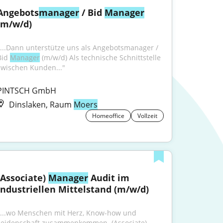
Angebots
manager
 / Bid 
Manager
(m/w/d)
"...Dann unterstütze uns als Angebotsmanager / 
Bid 
Manager
 (m/w/d) Als technische Schnittstelle 
zwischen Kunden..."
PINTSCH GmbH
Dinslaken, Raum
Moers
Homeoffice
Vollzeit
(Associate) 
Manager
 Audit im 
industriellen Mittelstand (m/w/d)
"...wo Menschen mit Herz, Know-how und 
Leidenschaft zusammenkommen. (Associate) 