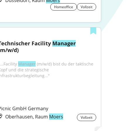
Düsseldorf, Raum
Moers
Homeoffice
Vollzeit
Technischer Facility 
Manager
(m/w/d)
...Facility 
Manager
 (m/w/d) bist du der taktische 
Kopf und die strategische 
Infrastrukturbegleitung..."
Picnic GmbH Germany
Oberhausen, Raum
Moers
Vollzeit