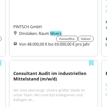
PINTSCH GmbH
Dinslaken, Raum
Moers
Homeoffice
Vollzeit
Von 48.000,00 € bis 69.000,00 € pro Jahr
Consultant Audit im industriellen 
Mittelstand (m/w/d)
Wir sind überzeugt: Unsere größte Stärke ist 
e
unser Team. Mit rund 820 Kolleginnen und 
Kollegen an...