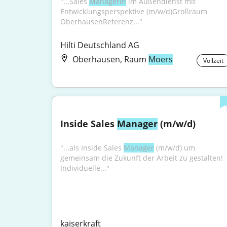
"...Sales 
Managerin
 im Außendienst mit 
Entwicklungsperspektive (m/w/d)Großraum 
OberhausenReferenz..."
Hilti Deutschland AG
Oberhausen, Raum
Moers
Vollzeit
Inside Sales 
Manager
 (m/w/d)
"...als Inside Sales 
Manager
 (m/w/d) um 
gemeinsam die Zukunft der Arbeit zu gestalten! 
Individuelle..."
kaiserkraft