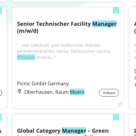
Senior Technischer Facility 
Manager
(m/w/d)
"...von Gebäude und modernster Robotik 
perfektionierst?Als Senior Technischer Facility 
Manager
 (m/w/d..."
e
Picnic GmbH Germany
Oberhausen, Raum
Moers
Vollzeit
 
Global Category 
Manager
 – Green 