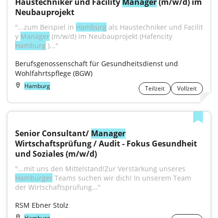
Haustechniker und Facility 
Manager
 (m/w/d) im 
Neubauprojekt
"...zum Beispiel in 
Hamburg
 als Haustechniker und Facilit 
y 
Manager
 (m/w/d) im Neubauprojekt (Hafencity 
Hamburg
 )..."
Berufsgenossenschaft für Gesundheitsdienst und 
Wohlfahrtspflege (BGW)
Hamburg
Teilzeit
Vollzeit
Senior Consultant/ 
Manager
Wirtschaftsprüfung / Audit - Fokus Gesundheit 
und Soziales (m/w/d)
"...mit uns den Mittelstand!Zur Verstärkung unseres 
Hamburger
 Teams suchen wir dich! In unserem Team 
der Wirtschaftsprüfung..."
RSM Ebner Stolz
Hamburg