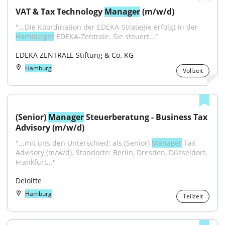
VAT & Tax Technology 
Manager
 (m/w/d)
"...Die Koordination der EDEKA-Strategie erfolgt in der 
Hamburger
 EDEKA-Zentrale. Sie steuert..."
EDEKA ZENTRALE Stiftung & Co. KG
Hamburg
Vollzeit
(Senior) 
Manager
 Steuerberatung - Business Tax 
Advisory (m/w/d)
"...mit uns den Unterschied: als (Senior) 
Manager
 Tax 
Advisory (m/w/d). Standorte: Berlin, Dresden, Düsseldorf, 
Frankfurt..."
Deloitte
Hamburg
Teilzeit