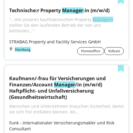
Technische:r Property 
Manager
:in (m/w/d)
"...mit unseren kaufmännischen Property 
Managern
stellen Sie den laufenden Betrieb der von uns 
betreuten..."
STRABAG Property and Facility Services GmbH
Hamburg
Homeoffice
Vollzeit
Kaufmann/-frau für Versicherungen und 
Finanzen/Account 
Manager
/in (m/w/d) 
Haftpflicht- und Unfallversicherung 
(Gesundheitswirtschaft)
Menschen und Unternehmen brauchen Sicherheit, damit 
sie sich frei entfalten können. Als...
Funk - Internationaler Versicherungsmakler und Risk 
Consultant