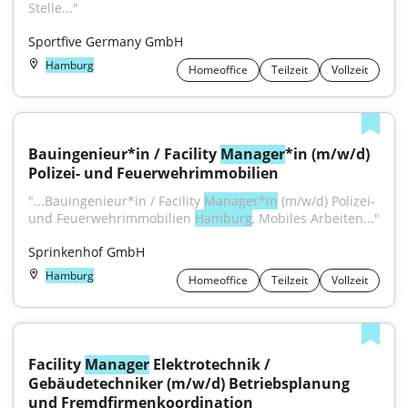
Stelle..."
Sportfive Germany GmbH
Hamburg
Homeoffice
Teilzeit
Vollzeit
Bauingenieur*in / Facility 
Manager
*in (m/w/d) 
Polizei- und Feuerwehrimmobilien
"...Bauingenieur*in / Facility 
Manager*in
 (m/w/d) Polizei- 
und Feuerwehrimmobilien 
Hamburg
, Mobiles Arbeiten..."
Sprinkenhof GmbH
Hamburg
Homeoffice
Teilzeit
Vollzeit
Facility 
Manager
 Elektrotechnik / 
Gebäudetechniker (m/w/d) Betriebsplanung 
und Fremdfirmenkoordination