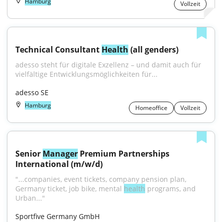
Hamburg
Vollzeit
Technical Consultant 
Health
 (all genders)
adesso steht für digitale Exzellenz – und damit auch für 
vielfältige Entwicklungsmöglichkeiten für...
adesso SE
Hamburg
Homeoffice
Vollzeit
Senior 
Manager
 Premium Partnerships 
International (m/w/d)
"...companies, event tickets, company pension plan, 
Germany ticket, job bike, mental 
health
 programs, and 
Urban..."
Sportfive Germany GmbH