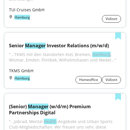
TUI Cruises GmbH
Hamburg
Vollzeit
Senior 
Manager
 Investor Relations (m/w/d)
"...TKMS mit den Standorten Kiel, Bremen, 
Hamburg
, 
Wismar, Emden, Flintbek, Wilhelmshaven und Wedel..."
TKMS GmbH
Hamburg
Homeoffice
Vollzeit
(Senior) 
Manager
 (w/d/m) Premium 
Partnerships Digital
"...Jobrad, Mental 
Health
-Angebote und Urban Sports 
Club-Mitgliedschaften. Wir freuen uns sehr, diese 