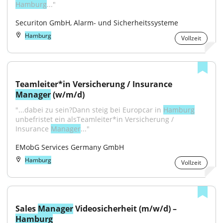
Hamburg
..."
Securiton GmbH, Alarm- und Sicherheitssysteme
Hamburg
Vollzeit
Teamleiter*in Versicherung / Insurance 
Manager
 (w/m/d)
"...dabei zu sein?Dann steig bei Europcar in 
Hamburg
unbefristet ein alsTeamleiter*in Versicherung / 
Insurance 
Manager
..."
EMobG Services Germany GmbH
Hamburg
Vollzeit
Sales 
Manager
 Videosicherheit (m/w/d) – 
Hamburg