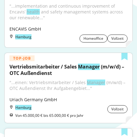
"...implementation and continuous improvement of 
Encavis’ 
health
 and safety management systems across 
our renewable..."
ENCAVIS GmbH
Hamburg
Homeoffice
Vollzeit
TOP-JOB
Vertriebsmitarbeiter / Sales 
Manager
 (m/w/d) – 
OTC Außendienst
"...einen: Vertriebsmitarbeiter / Sales 
Manager
 (m/w/d) – 
OTC Außendienst Ihr Aufgabengebiet..."
Uriach Germany GmbH
Hamburg
Vollzeit
Von 45.000,00 € bis 65.000,00 € pro Jahr