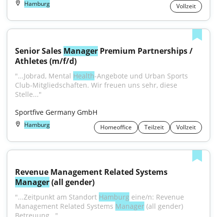
Hamburg
Vollzeit
Senior Sales 
Manager
 Premium Partnerships / 
Athletes (m/f/d)
"...Jobrad, Mental 
Health
-Angebote und Urban Sports 
Club-Mitgliedschaften. Wir freuen uns sehr, diese 
Stelle..."
Sportfive Germany GmbH
Hamburg
Homeoffice
Teilzeit
Vollzeit
Revenue Management Related Systems 
Manager
 (all gender)
"...Zeitpunkt am Standort 
Hamburg
 eine/n: Revenue 
Management Related Systems 
Manager
 (all gender) 
Betreuung..."