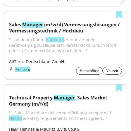
Sales 
Manager
 (m/w/d) Vermessungslösungen / 
Vermessungstechnik / Hochbau
"...ob du im Raum 
Hamburg
/Hannover oder 
Berlin/Leipzig zu Hause bist, verstärkst du uns in Nord- 
oder in Ostdeutschland. Wir arbeiten..."
AllTerra Deutschland GmbH
Hamburg
Homeoffice
Vollzeit
Technical Property 
Manager
, Sales Market 
Germany (m/f/d)
"...Sales Market are delivered efficiently, comply with 
Health
 & Safety requirements and meet agreed..."
H&M Hennes & Mauritz B.V & Co.KG