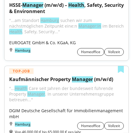
HSSE-
Manager
 (m/w/d) – 
Health
, Safety, Security 
& Environment
"...am Standort 
Hamburg
 suchen wir zum 
nächstmöglichen Zeitpunkt eine:n 
Manager:in
Health
, Safety, Security..."
EUROGATE GmbH & Co. KGaA, KG
Hamburg
Homeoffice
Vollzeit
TOP-JOB
Kaufmännischer Property 
Manager
 (m/w/d)
"...
Health
 Care seit Jahren der bundesweit führende 
Property 
Manager
. In unserer Unternehmensgruppe 
betreuen..."
DGIM Deutsche Gesellschaft für Immobilienmanagement 
mbH
Hamburg
Homeoffice
Vollzeit
Von 46.000,00 € bis 65.000,00 € pro Jahr