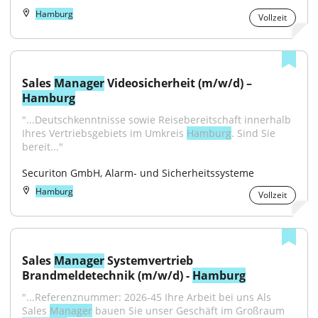
Hamburg
Vollzeit
Sales 
Manager
 Videosicherheit (m/w/d) – 
Hamburg
"...Deutschkenntnisse sowie Reisebereitschaft innerhalb 
Ihres Vertriebsgebiets im Umkreis 
Hamburg
. Sind Sie 
bereit..."
Securiton GmbH, Alarm- und Sicherheitssysteme
Hamburg
Vollzeit
Sales 
Manager
 Systemvertrieb 
Brandmeldetechnik (m/w/d) - 
Hamburg
"...Referenznummer: 2026-45 Ihre Arbeit bei uns Als 
Sales 
Manager
 bauen Sie unser Geschäft im Großraum 