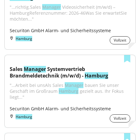
"...richtig.Sales 
Manager
 Videosicherheit (m/w/d) – 
HamburgReferenznummer: 2026-46Was Sie erwartetSie 
möchten..."
Securiton GmbH Alarm- und Sicherheitssysteme
Hamburg
Vollzeit
Sales 
Manager
 Systemvertrieb 
Brandmeldetechnik (m/w/d) - 
Hamburg
"...Arbeit bei unsAls Sales 
Manager
 bauen Sie unser 
Geschäft im Großraum 
Hamburg
 gezielt aus. Ihr Fokus 
liegt..."
Securiton GmbH Alarm- und Sicherheitssysteme
Hamburg
Vollzeit