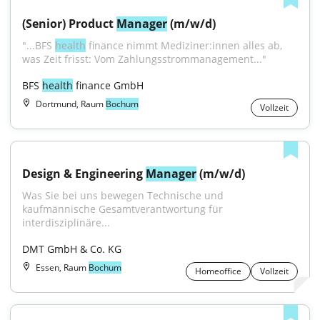
(Senior) Product 
Manager
 (m/w/d)
"...BFS 
health
 finance nimmt Mediziner:innen alles ab, 
was Zeit frisst: Vom Zahlungsstrommanagement..."
BFS 
health
 finance GmbH
Dortmund, Raum
Bochum
Vollzeit
Design & Engineering 
Manager
 (m/w/d)
Was Sie bei uns bewegen Technische und 
kaufmännische Gesamtverantwortung für 
interdisziplinäre...
DMT GmbH & Co. KG
Essen, Raum
Bochum
Homeoffice
Vollzeit