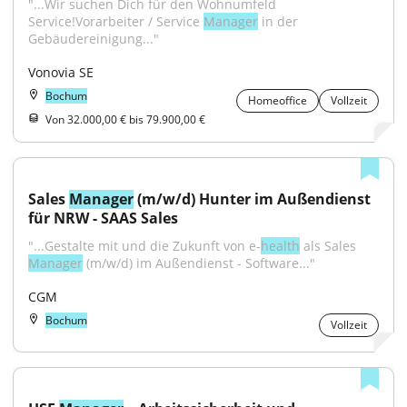
"...Wir suchen Dich für den Wohnumfeld 
Service!Vorarbeiter / Service 
Manager
 in der 
Gebäudereinigung..."
Vonovia SE
Bochum
Homeoffice
Vollzeit
Von 32.000,00 € bis 79.900,00 €
Sales 
Manager
 (m/w/d) Hunter im Außendienst 
für NRW - SAAS Sales
"...Gestalte mit und die Zukunft von e-
health
 als Sales 
Manager
 (m/w/d) im Außendienst - Software..."
CGM
Bochum
Vollzeit