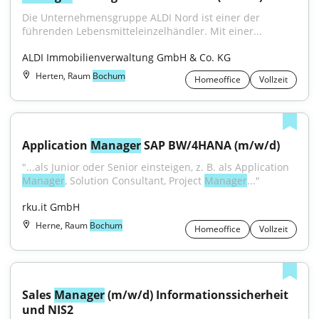
Die Unternehmensgruppe ALDI Nord ist einer der 
führenden Lebensmitteleinzelhändler. Mit einer...
ALDI Immobilienverwaltung GmbH & Co. KG
Herten, Raum
Bochum
Homeoffice
Vollzeit
Application 
Manager
 SAP BW/4HANA (m/w/d)
"...als Junior oder Senior einsteigen, z. B. als Application 
Manager
, Solution Consultant, Project 
Manager
..."
rku.it GmbH
Herne, Raum
Bochum
Homeoffice
Vollzeit
Sales 
Manager
 (m/w/d) Informationssicherheit 
und NIS2