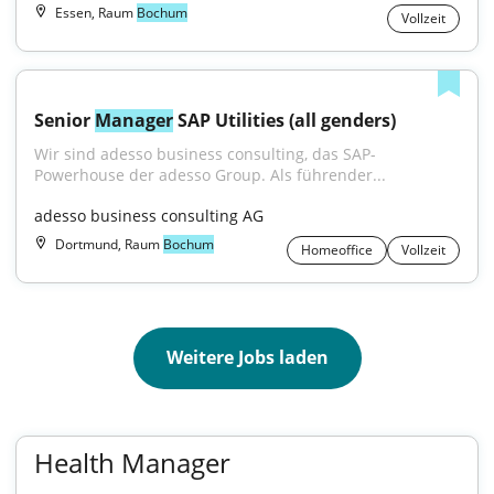
Essen, Raum
Bochum
Vollzeit
Senior 
Manager
 SAP Utilities (all genders)
Wir sind adesso business consulting, das SAP-
Powerhouse der adesso Group. Als führender...
adesso business consulting AG
Dortmund, Raum
Bochum
Homeoffice
Vollzeit
Weitere Jobs laden
Health Manager