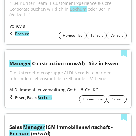
"...Für unser Team IT Customer Experience & Core 
Corporate suchen wir dich in 
Bochum
 oder Berlin 
(Vollzeit..."
Vonovia
Bochum
Homeoffice
Teilzeit
Vollzeit
Manager
 Construction (m/w/d) - Sitz in Essen
Die Unternehmensgruppe ALDI Nord ist einer der 
führenden Lebensmitteleinzelhändler. Mit einer...
ALDI Immobilienverwaltung GmbH & Co. KG
Essen, Raum
Bochum
Homeoffice
Vollzeit
Sales 
Manager
 IGM Immobilienwirtschaft - 
Bochum
 (m/w/d)