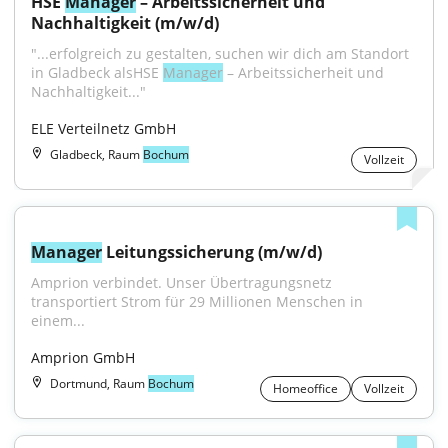
HSE 
Manager
 – Arbeitssicherheit und 
Nachhaltigkeit (m/w/d)
"...erfolgreich zu gestalten, suchen wir dich am Standort 
in Gladbeck alsHSE 
Manager
 – Arbeitssicherheit und 
Nachhaltigkeit..."
ELE Verteilnetz GmbH
Gladbeck, Raum
Bochum
Vollzeit
Manager
 Leitungssicherung (m/w/d)
Amprion verbindet. Unser Übertragungsnetz 
transportiert Strom für 29 Millionen Menschen in 
einem...
Amprion GmbH
Dortmund, Raum
Bochum
Homeoffice
Vollzeit