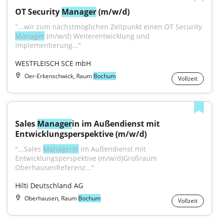
OT Security 
Manager
 (m/w/d)
"...wir zum nächstmöglichen Zeitpunkt einen OT Security 
Manager
 (m/w/d) Weiterentwicklung und 
Implementierung..."
WESTFLEISCH SCE mbH
Oer-Erkenschwick, Raum
Bochum
Vollzeit
Sales 
Manager
in im Außendienst mit 
Entwicklungsperspektive (m/w/d)
"...Sales 
Managerin
 im Außendienst mit 
Entwicklungsperspektive (m/w/d)Großraum 
OberhausenReferenz..."
Hilti Deutschland AG
Oberhausen, Raum
Bochum
Vollzeit