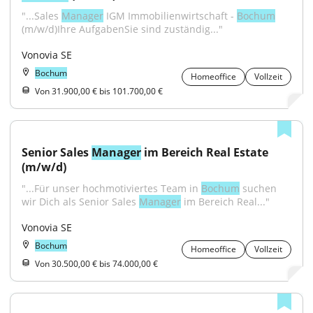
"...Sales 
Manager
 IGM Immobilienwirtschaft - 
Bochum
(m/w/d)Ihre AufgabenSie sind zuständig..."
Vonovia SE
Bochum
Homeoffice
Vollzeit
Von 31.900,00 € bis 101.700,00 €
Senior Sales 
Manager
 im Bereich Real Estate 
(m/w/d)
"...Für unser hochmotiviertes Team in 
Bochum
 suchen 
wir Dich als Senior Sales 
Manager
 im Bereich Real..."
Vonovia SE
Bochum
Homeoffice
Vollzeit
Von 30.500,00 € bis 74.000,00 €