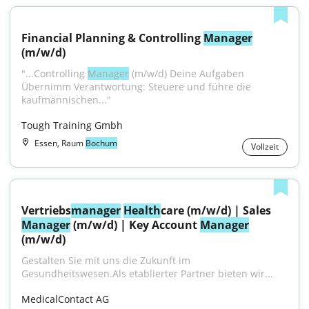
Financial Planning & Controlling 
Manager
(m/w/d)
"...Controlling 
Manager
 (m/w/d) Deine Aufgaben 
Übernimm Verantwortung: Steuere und führe die 
kaufmännischen..."
Tough Training Gmbh
Essen, Raum
Bochum
Vollzeit
Vertriebs
manager
Health
care (m/w/d) | Sales 
Manager
 (m/w/d) | Key Account 
Manager
(m/w/d)
Gestalten Sie mit uns die Zukunft im 
Gesundheitswesen.Als etablierter Partner bieten wir...
MedicalContact AG