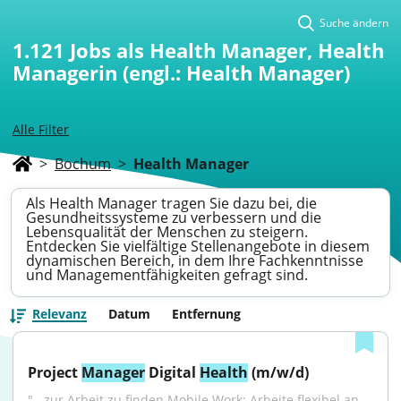
Suche ändern
1.121
Jobs als Health Manager, Health
Managerin (engl.: Health Manager)
Alle Filter
>
Bochum
>
Health Manager
Als Health Manager tragen Sie dazu bei, die
Gesundheitssysteme zu verbessern und die
Lebensqualität der Menschen zu steigern.
Entdecken Sie vielfältige Stellenangebote in diesem
dynamischen Bereich, in dem Ihre Fachkenntnisse
und Managementfähigkeiten gefragt sind.
Relevanz
Datum
Entfernung
Project 
Manager
 Digital 
Health
 (m/w/d)
"...zur Arbeit zu finden.Mobile Work: Arbeite flexibel an 