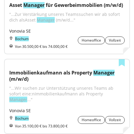
Asset 
Manager
 für Gewerbeimmobilien (m/w/d)
"...Zur Verstärkung unseres Teamssuchen wir ab sofort 
dich alsAsset 
Manager
 (m/w/d..."
Vonovia SE
Bochum
Homeoffice
Vollzeit
Von 30.500,00 € bis 74.000,00 €
Immobilienkaufmann als Property 
Manager
(m/w/d)
"...Wir suchen zur Unterstützung unseres Teams ab 
sofort eine:nImmobilienkaufmann als Property 
Manager
..."
Vonovia SE
Bochum
Homeoffice
Vollzeit
Von 35.100,00 € bis 73.800,00 €