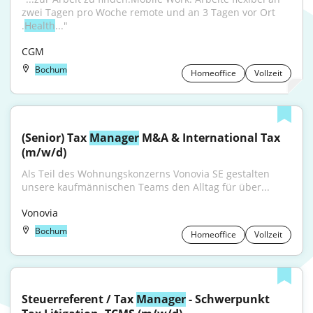
zwei Tagen pro Woche remote und an 3 Tagen vor Ort 
.
Health
..."
CGM
Bochum
Homeoffice
Vollzeit
(Senior) Tax 
Manager
 M&A & International Tax 
(m/w/d)
Als Teil des Wohnungskonzerns Vonovia SE gestalten 
unsere kaufmännischen Teams den Alltag für über...
Vonovia
Bochum
Homeoffice
Vollzeit
Steuerreferent / Tax 
Manager
 - Schwerpunkt 