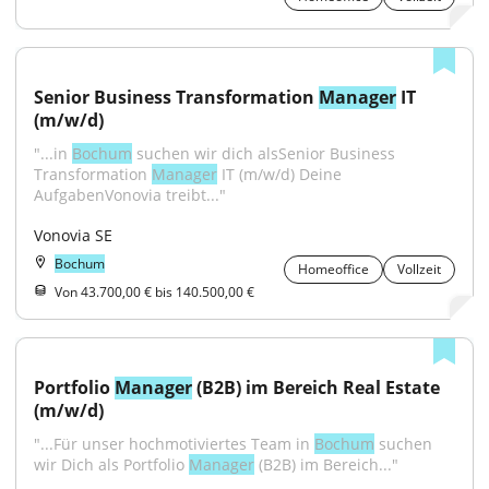
Senior Business Transformation 
Manager
 IT 
(m/w/d)
"...in 
Bochum
 suchen wir dich alsSenior Business 
Transformation 
Manager
 IT (m/w/d) Deine 
AufgabenVonovia treibt..."
Vonovia SE
Bochum
Homeoffice
Vollzeit
Von 43.700,00 € bis 140.500,00 €
Portfolio 
Manager
 (B2B) im Bereich Real Estate 
(m/w/d)
"...Für unser hochmotiviertes Team in 
Bochum
 suchen 
wir Dich als Portfolio 
Manager
 (B2B) im Bereich..."