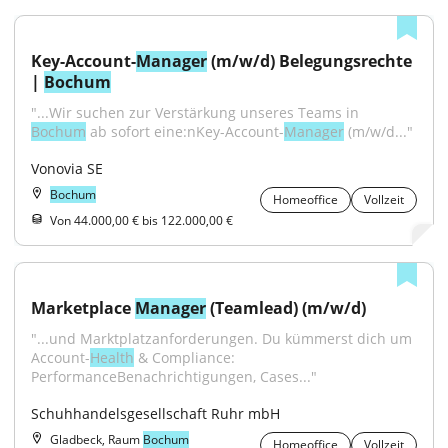
Key-Account-
Manager
 (m/w/d) Belegungsrechte 
| 
Bochum
"...Wir suchen zur Verstärkung unseres Teams in 
Bochum
 ab sofort eine:nKey-Account-
Manager
 (m/w/d..."
Vonovia SE
Bochum
Homeoffice
Vollzeit
Von 44.000,00 € bis 122.000,00 €
Marketplace 
Manager
 (Teamlead) (m/w/d)
"...und Marktplatzanforderungen. Du kümmerst dich um 
Account-
Health
 & Compliance: 
PerformanceBenachrichtigungen, Cases..."
Schuhhandelsgesellschaft Ruhr mbH
Gladbeck, Raum
Bochum
Homeoffice
Vollzeit