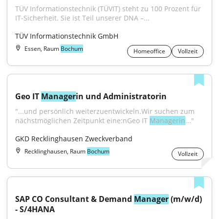
TÜV Informationstechnik (TÜVIT) steht zu 100 Prozent für 
IT-Sicherheit. Sie ist Teil unserer DNA –...
TÜV Informationstechnik GmbH
Essen, Raum
Bochum
Homeoffice
Vollzeit
Geo IT 
Manager
in und Administratorin
"...und persönlich weiterzuentwickeln.Wir suchen zum 
nächstmöglichen Zeitpunkt eine:nGeo IT 
Managerin
..."
GKD Recklinghausen Zweckverband
Recklinghausen, Raum
Bochum
Vollzeit
SAP CO Consultant & Demand 
Manager
 (m/w/d) 
- S/4HANA