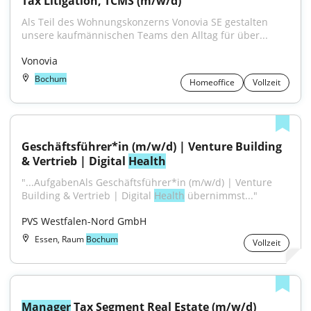
Tax Litigation, TCMS (m/w/d)
Als Teil des Wohnungskonzerns Vonovia SE gestalten 
unsere kaufmännischen Teams den Alltag für über...
Vonovia
Bochum
Homeoffice
Vollzeit
Geschäftsführer*in (m/w/d) | Venture Building 
& Vertrieb | Digital 
Health
"...AufgabenAls Geschäftsführer*in (m/w/d) | Venture 
Building & Vertrieb | Digital 
Health
 übernimmst..."
PVS Westfalen-Nord GmbH
Essen, Raum
Bochum
Vollzeit
Manager
 Tax Segment Real Estate (m/w/d)