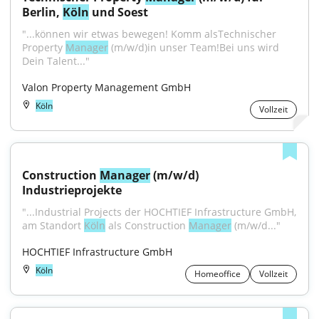
Berlin, 
Köln
 und Soest
"...können wir etwas bewegen! Komm alsTechnischer 
Property 
Manager
 (m/w/d)in unser Team!Bei uns wird 
Dein Talent..."
Valon Property Management GmbH
Köln
Vollzeit
Construction 
Manager
 (m/w/d) 
Industrieprojekte
"...Industrial Projects der HOCHTIEF Infrastructure GmbH, 
am Standort 
Köln
 als Construction 
Manager
 (m/w/d..."
HOCHTIEF Infrastructure GmbH
Köln
Homeoffice
Vollzeit