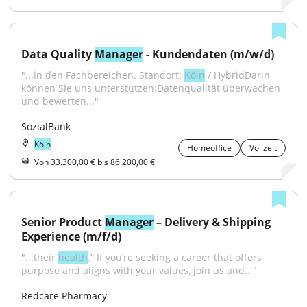
Data Quality 
Manager
 - Kundendaten (m/w/d)
"...in den Fachbereichen. Standort: 
Köln
 / HybridDarin 
können Sie uns unterstützen:Datenqualität überwachen 
und bewerten..."
SozialBank
Köln
Homeoffice
Vollzeit
Von 33.300,00 € bis 86.200,00 €
Senior Product 
Manager
 – Delivery & Shipping 
Experience (m/f/d)
"...their 
health
.” If you’re seeking a career that offers 
purpose and aligns with your values, join us and..."
Redcare Pharmacy