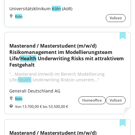
Universitätsklinikum 
Köln
 (AöR)
Köln
Vollzeit
Masterand / Masterstudent (m/w/d) 
Risikomanagement im Modellierungsteam 
Life/
Health
 Underwriting Risks mit attraktivem 
Festgehalt
"...Masterand (m/w/d) im Bereich Modellierung 
Life/
Health
 Underwriting RisksIn unserem..."
Generali Deutschland AG
Köln
Homeoffice
Vollzeit
Von 13.700,00 € bis 53.500,00 €
Masterand / Masterstudent (m/w/d) 