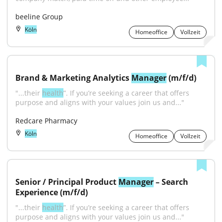
beeline Group
Köln
Homeoffice
Vollzeit
Brand & Marketing Analytics 
Manager
 (m/f/d)
"...their 
health
”. If you’re seeking a career that offers 
purpose and aligns with your values join us and..."
Redcare Pharmacy
Köln
Homeoffice
Vollzeit
Senior / Principal Product 
Manager
 – Search 
Experience (m/f/d)
"...their 
health
”. If you’re seeking a career that offers 
purpose and aligns with your values join us and..."