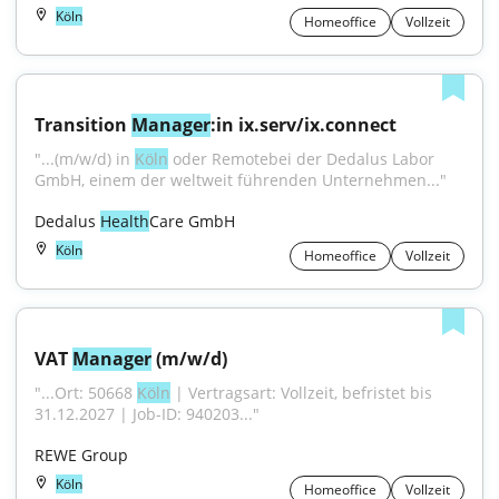
Köln
Homeoffice
Vollzeit
Transition 
Manager
:in ix.serv/ix.connect
"...(m/w/d) in 
Köln
 oder Remotebei der Dedalus Labor 
GmbH, einem der weltweit führenden Unternehmen..."
Dedalus 
Health
Care GmbH
Köln
Homeoffice
Vollzeit
VAT 
Manager
 (m/w/d)
"...Ort: 50668 
Köln
 | Vertragsart: Vollzeit, befristet bis 
31.12.2027 | Job-ID: 940203..."
REWE Group
Köln
Homeoffice
Vollzeit