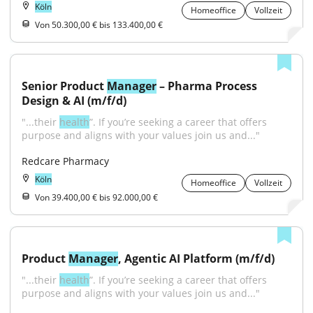
Köln
Homeoffice
Vollzeit
Von 50.300,00 € bis 133.400,00 €
Senior Product 
Manager
 – Pharma Process 
Design & AI (m/f/d)
"...their 
health
”. If you’re seeking a career that offers 
purpose and aligns with your values join us and..."
Redcare Pharmacy
Köln
Homeoffice
Vollzeit
Von 39.400,00 € bis 92.000,00 €
Product 
Manager
, Agentic AI Platform (m/f/d)
"...their 
health
”. If you’re seeking a career that offers 
purpose and aligns with your values join us and..."