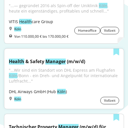
"...— gegründet 2016 als Spin-off der Uniklinik 
Köln
, 
heute ein eigenständiges, profitables und schnell..."
VITIS 
Health
care Group
Köln
Homeoffice
Vollzeit
Von 110.000,00 € bis 170.000,00 €
Health
 & Safety 
Manager
 (m/w/d)
"...Wir sind ein Standort von DHL Express am Flughafen 
Köln
/Bonn - ein Dreh- und Angelpunkt für internationale 
Luftfracht..."
DHL Airways GmbH (Hub 
Köln
)
Köln
Vollzeit
Technischer Property 
Manager
 (m/w/d) für 