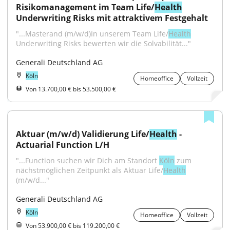
Risikomanagement im Team Life/
Health
Underwriting Risks mit attraktivem Festgehalt
"...Masterand (m/w/d)In unserem Team Life/
Health
Underwriting Risks bewerten wir die Solvabilität..."
Generali Deutschland AG
Köln
Homeoffice
Vollzeit
Von 13.700,00 € bis 53.500,00 €
Aktuar (m/w/d) Validierung Life/
Health
 - 
Actuarial Function L/H
"...Function suchen wir Dich am Standort 
Köln
 zum 
nächstmöglichen Zeitpunkt als Aktuar Life/
Health
(m/w/d..."
Generali Deutschland AG
Köln
Homeoffice
Vollzeit
Von 53.900,00 € bis 119.200,00 €