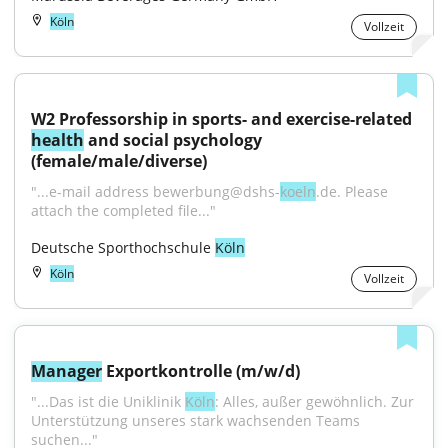
Köln
Vollzeit
W2 Professorship in sports- and exercise-related 
health
 and social psychology 
(female/male/diverse)
"...e-mail address bewerbung@dshs-
koeln
.de. Please 
attach the completed file..."
Deutsche Sporthochschule 
Köln
Köln
Vollzeit
Manager
 Exportkontrolle (m/w/d)
"...Das ist die Uniklinik 
Köln
: Alles, außer gewöhnlich. Zur 
Unterstützung unseres stark wachsenden Teams 
suchen..."