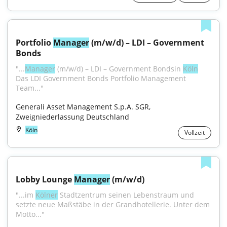
Portfolio 
Manager
 (m/w/d) – LDI – Government 
Bonds
"...
Manager
 (m/w/d) – LDI – Government Bondsin 
Köln
Das LDI Government Bonds Portfolio Management 
Team..."
Generali Asset Management S.p.A. SGR, 
Zweigniederlassung Deutschland
Köln
Vollzeit
Lobby Lounge 
Manager
 (m/w/d)
"...im 
Kölner
 Stadtzentrum seinen Lebenstraum und 
setzte neue Maßstäbe in der Grandhotellerie. Unter dem 
Motto..."