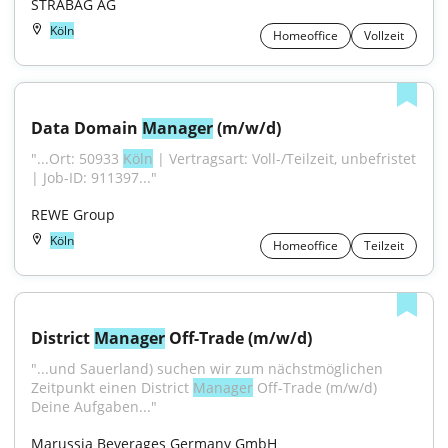
STRABAG AG
Köln
Homeoffice
Vollzeit
Data Domain 
Manager
 (m/w/d)
"...Ort: 50933 
Köln
 | Vertragsart: Voll-/Teilzeit, unbefristet 
| Job-ID: 911397..."
REWE Group
Köln
Homeoffice
Teilzeit
District 
Manager
 Off-Trade (m/w/d)
"...und Sauerland) suchen wir zum nächstmöglichen 
Zeitpunkt einen District 
Manager
 Off-Trade (m/w/d) 
Deine Aufgaben..."
Marussia Beverages Germany GmbH