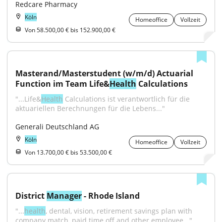
Redcare Pharmacy
Köln
Homeoffice
Vollzeit
Von 58.500,00 € bis 152.900,00 €
Masterand/Masterstudent (w/m/d) Actuarial 
Function im Team Life&
Health
 Calculations
"...Life&
Health
 Calculations ist verantwortlich für die 
aktuariellen Berechnungen für die Lebens..."
Generali Deutschland AG
Köln
Homeoffice
Vollzeit
Von 13.700,00 € bis 53.500,00 €
District 
Manager
 - Rhode Island
"...
health
, dental, vision, retirement savings plan with 
company match, paid time off and other employee..."