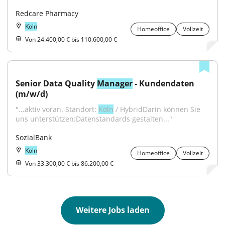
Redcare Pharmacy
Köln
Homeoffice
Vollzeit
Von 24.400,00 € bis 110.600,00 €
Senior Data Quality 
Manager
 - Kundendaten 
(m/w/d)
"...aktiv voran. Standort: 
Köln
 / HybridDarin können Sie 
uns unterstützen:Datenstandards gestalten..."
SozialBank
Köln
Homeoffice
Vollzeit
Von 33.300,00 € bis 86.200,00 €
Weitere Jobs laden