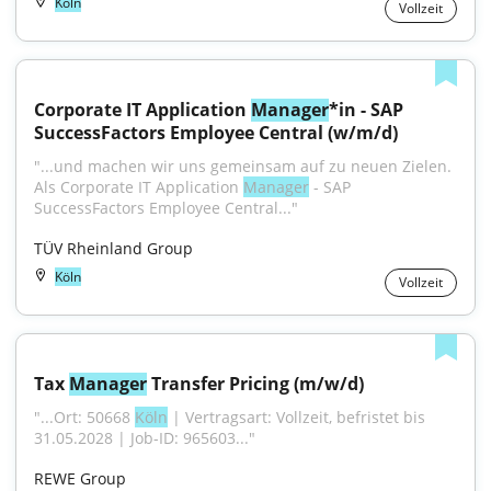
Köln
Vollzeit
Corporate IT Application 
Manager
*in - SAP 
SuccessFactors Employee Central (w/m/d)
"...und machen wir uns gemeinsam auf zu neuen Zielen. 
Als Corporate IT Application 
Manager
 - SAP 
SuccessFactors Employee Central..."
TÜV Rheinland Group
Köln
Vollzeit
Tax 
Manager
 Transfer Pricing (m/w/d)
"...Ort: 50668 
Köln
 | Vertragsart: Vollzeit, befristet bis 
31.05.2028 | Job-ID: 965603..."
REWE Group