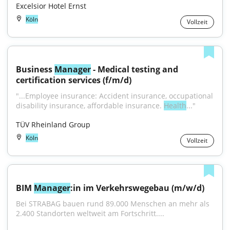
Excelsior Hotel Ernst
Köln
Vollzeit
Business 
Manager
 - Medical testing and 
certification services (f/m/d)
"...Employee insurance: Accident insurance, occupational 
disability insurance, affordable insurance. 
Health
..."
TÜV Rheinland Group
Köln
Vollzeit
BIM 
Manager
:in im Verkehrswegebau (m/w/d)
Bei STRABAG bauen rund 89.000 Menschen an mehr als 
2.400 Standorten weltweit am Fortschritt....