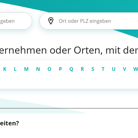
nternehmen oder Orten, mit d
K
L
M
N
O
P
Q
R
S
T
U
V
W
beiten?