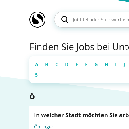
Finden Sie Jobs bei U
A
B
C
D
E
F
G
H
I
J
5
Ö
In welcher Stadt möchten Sie ar
Öhringen