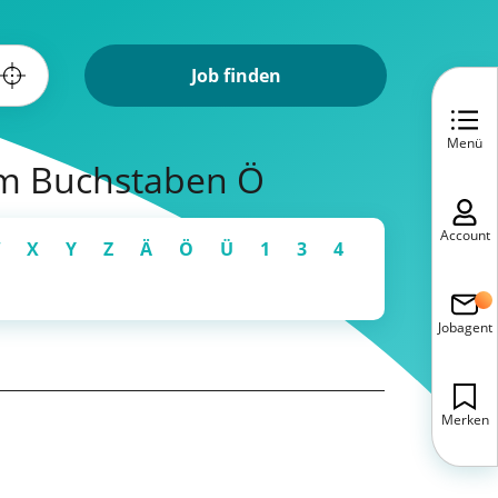
Job finden
Menü
em Buchstaben Ö
Account
X
Y
Z
Ä
Ö
Ü
1
3
4
Jobagent
Merken