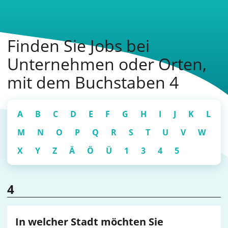
Finden Sie Jobs bei
Unternehmen oder Orten,
mit dem Buchstaben 4
A
B
C
D
E
F
G
H
I
J
K
L
M
N
O
P
Q
R
S
T
U
V
W
X
Y
Z
Ä
Ö
Ü
1
3
4
5
4
In welcher Stadt möchten Sie