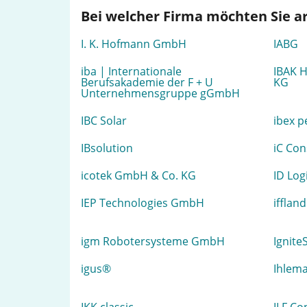
Bei welcher Firma möchten Sie a
I. K. Hofmann GmbH
IABG
iba | Internationale
IBAK 
Berufsakademie der F + U
KG
Unternehmensgruppe gGmbH
IBC Solar
ibex 
IBsolution
iC Con
icotek GmbH & Co. KG
ID Lo
IEP Technologies GmbH
iffla
igm Robotersysteme GmbH
Ignite
igus®
Ihlem