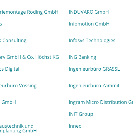
triemontage Roding GmbH
INDUVARO GmbH
s
Infomotion GmbH
s Consulting
Infosys Technologies
serv GmbH & Co. Höchst KG
ING Banking
cs Digital
Ingenieurbüro GRASSL
ieurbüro Vössing
Ingenieurbüro Zammit
s GmbH
Ingram Micro Distribution 
INIT Group
austechnik und
Inneo
inplanung GmbH