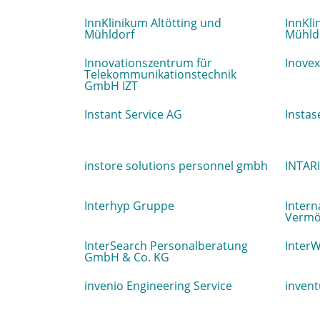
InnKlinikum Altötting und
InnKli
Mühldorf
Mühld
Innovationszentrum für
Inovex
Telekommunikationstechnik
GmbH IZT
Instant Service AG
Instas
instore solutions personnel gmbh
INTAR
Interhyp Gruppe
Intern
Vermö
InterSearch Personalberatung
Inter
GmbH & Co. KG
invenio Engineering Service
invent