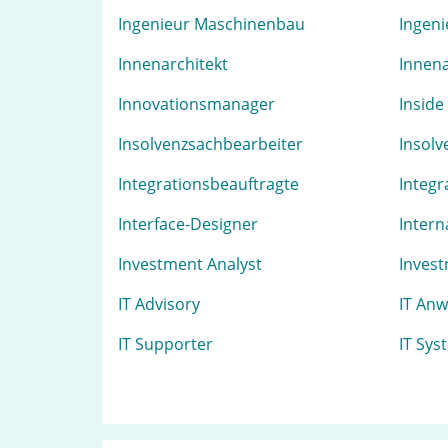
Ingenieur Maschinenbau
Ingeni
Innenarchitekt
Innena
Innovationsmanager
Inside
Insolvenzsachbearbeiter
Insolv
Integrationsbeauftragte
Integr
Interface-Designer
Intern
Investment Analyst
Inves
IT Advisory
IT An
IT Supporter
IT Sys