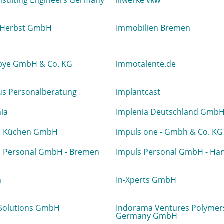
nsulting Engineers Germany
illwerke vkw
Herbst GmbH
Immobilien Bremen
ye GmbH & Co. KG
immotalente.de
us Personalberatung
implantcast
ia
Implenia Deutschland Gmb
s Küchen GmbH
impuls one - Gmbh & Co. KG
s Personal GmbH - Bremen
Impuls Personal GmbH - Ha
h
In-Xperts GmbH
 Solutions GmbH
Indorama Ventures Polymer
Germany GmbH