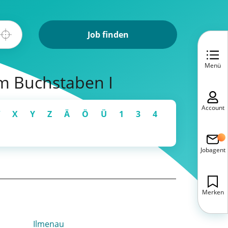
Job finden
Menü
m Buchstaben I
Account
X
Y
Z
Ä
Ö
Ü
1
3
4
Jobagent
Merken
Ilmenau