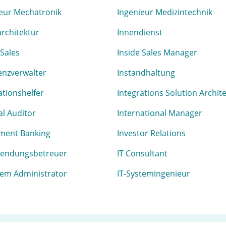
eur Mechatronik
Ingenieur Medizintechnik
rchitektur
Innendienst
 Sales
Inside Sales Manager
enzverwalter
Instandhaltung
ationshelfer
Integrations Solution Archit
al Auditor
International Manager
tment Banking
Investor Relations
wendungsbetreuer
IT Consultant
tem Administrator
IT-Systemingenieur