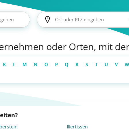
nternehmen oder Orten, mit de
K
L
M
N
O
P
Q
R
S
T
U
V
W
beiten?
berstein
Illertissen