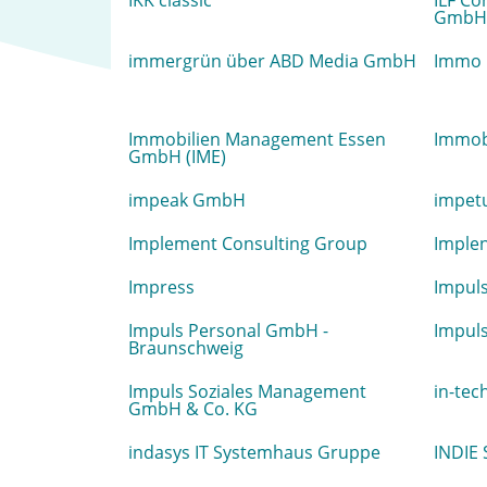
IKK classic
ILF Co
GmbH
immergrün über ABD Media GmbH
Immo 
Immobilien Management Essen
Immob
GmbH (IME)
impeak GmbH
impet
Implement Consulting Group
Implen
Impress
Impul
Impuls Personal GmbH -
Impul
Braunschweig
Impuls Soziales Management
in-tec
GmbH & Co. KG
indasys IT Systemhaus Gruppe
INDIE