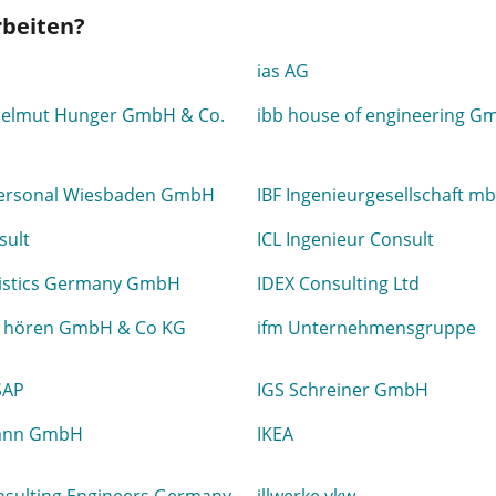
rbeiten?
ias AG
Helmut Hunger GmbH & Co.
ibb house of engineering 
personal Wiesbaden GmbH
IBF Ingenieurgesellschaft m
sult
ICL Ingenieur Consult
gistics Germany GmbH
IDEX Consulting Ltd
nd hören GmbH & Co KG
ifm Unternehmensgruppe
SAP
IGS Schreiner GmbH
ann GmbH
IKEA