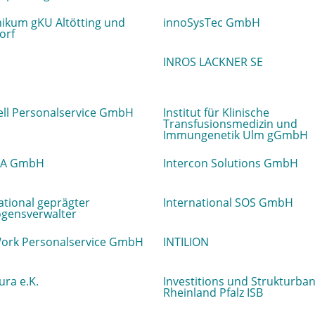
nikum gKU Altötting und
innoSysTec GmbH
orf
INROS LACKNER SE
ell Personalservice GmbH
Institut für Klinische
Transfusionsmedizin und
Immungenetik Ulm gGmbH
IA GmbH
Intercon Solutions GmbH
ational geprägter
International SOS GmbH
gensverwalter
Work Personalservice GmbH
INTILION
ura e.K.
Investitions und Strukturba
Rheinland Pfalz ISB