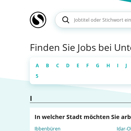
Finden Sie Jobs bei U
A
B
C
D
E
F
G
H
I
J
5
I
In welcher Stadt möchten Sie ar
Ibbenbüren
Idar-O