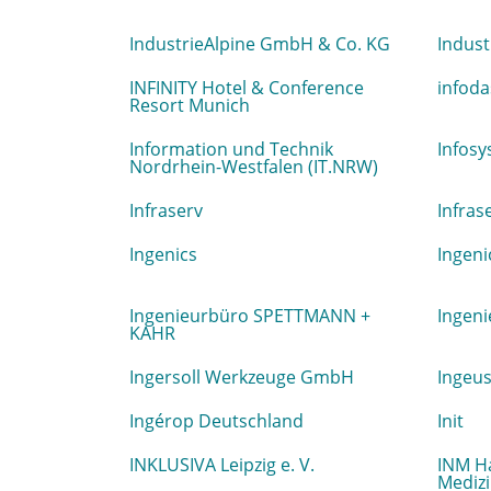
IndustrieAlpine GmbH & Co. KG
Indus
INFINITY Hotel & Conference
infoda
Resort Munich
Information und Technik
Infosy
Nordrhein-Westfalen (IT.NRW)
Infraserv
Infra
Ingenics
Ingeni
Ingenieurbüro SPETTMANN +
Ingen
KAHR
Ingersoll Werkzeuge GmbH
Ingeu
Ingérop Deutschland
Init
INKLUSIVA Leipzig e. V.
INM H
Mediz