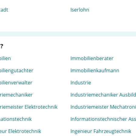
tadt
Iserlohn
e?
ilien
Immobilienberater
iliengutachter
Immobilienkaufmann
ilienverwalter
Industrie
triemechaniker
Industriemechaniker Ausbil
riemeister Elektrotechnik
Industriemeister Mechatron
ationstechnik
Informationstechnischer Ass
eur Elektrotechnik
Ingenieur Fahrzeugtechnik