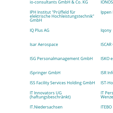
io-consultants GmbH & Co. KG
IONOS
IPH Institut "Prüffeld für
Ippen 
elektrische Hochleistungstechnik"
GmbH
IQ Plus AG
Iqony
Isar Aerospace
ISCAR
ISG Personalmanagement GmbH
ISKO e
iSpringer GmbH
ISR In
ISS Facility Services Holding GmbH
IST-H
IT Innovators UG
IT Per
(haftungsbeschränkt)
Wenze
IT.Niedersachsen
ITEBO