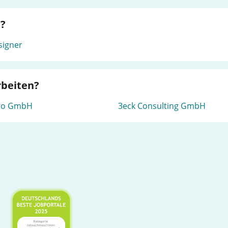
e?
signer
rbeiten?
ro GmbH
3eck Consulting GmbH