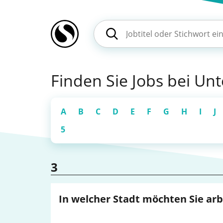
Finden Sie Jobs bei U
A
B
C
D
E
F
G
H
I
J
5
3
In welcher Stadt möchten Sie ar