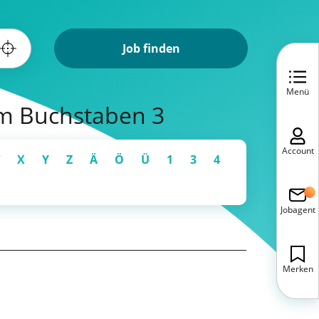
Job finden
Menü
em Buchstaben 3
Account
X
Y
Z
Ä
Ö
Ü
1
3
4
Jobagent
Merken