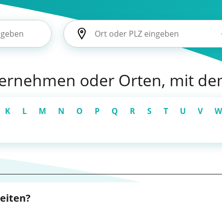
nternehmen oder Orten, mit d
K
L
M
N
O
P
Q
R
S
T
U
V
W
beiten?