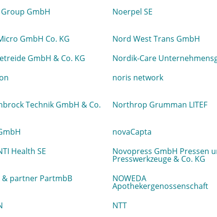
 Group GmbH
Noerpel SE
Micro GmbH Co. KG
Nord West Trans GmbH
etreide GmbH & Co. KG
Nordik-Care Unternehmens
on
noris network
nbrock Technik GmbH & Co.
Northrop Grumman LITEF
 GmbH
novaCapta
TI Health SE
Novopress GmbH Pressen u
Presswerkzeuge & Co. KG
 & partner PartmbB
NOWEDA
Apothekergenossenschaft
N
NTT