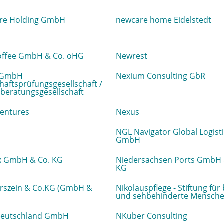
re Holding GmbH
newcare home Eidelstedt
ffee GmbH & Co. oHG
Newrest
 GmbH
Nexium Consulting GbR
haftsprüfungsgesellschaft /
beratungsgesellschaft
Ventures
Nexus
NGL Navigator Global Logist
GmbH
x GmbH & Co. KG
Niedersachsen Ports GmbH 
KG
rszein & Co.KG (GmbH &
Nikolauspflege - Stiftung für
und sehbehinderte Mensch
eutschland GmbH
NKuber Consulting