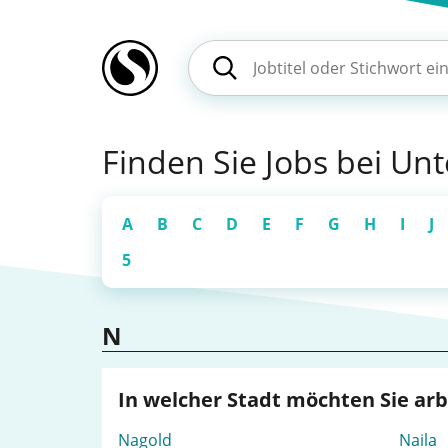
Finden Sie Jobs bei U
A
B
C
D
E
F
G
H
I
J
5
N
In welcher Stadt möchten Sie ar
Nagold
Naila