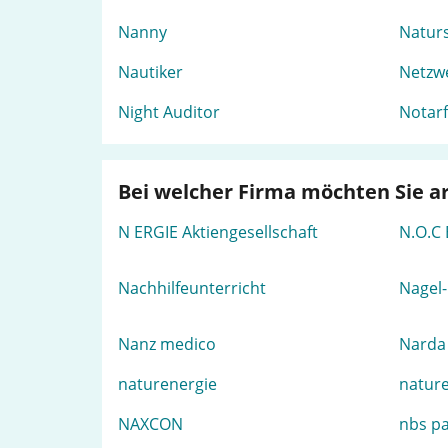
Nanny
Natur
Nautiker
Netzw
Night Auditor
Notarf
Bei welcher Firma möchten Sie a
N ERGIE Aktiengesellschaft
N.O.C 
Nachhilfeunterricht
Nagel-
Nanz medico
Narda 
naturenergie
natur
NAXCON
nbs pa