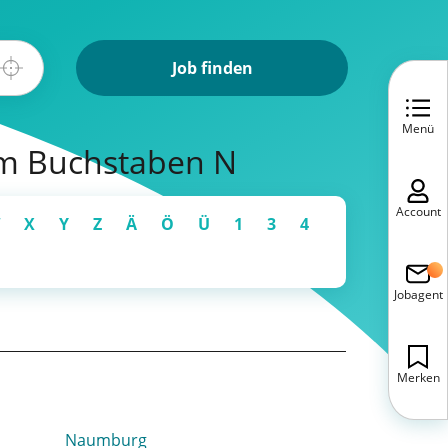
Job finden
Menü
em Buchstaben N
Account
X
Y
Z
Ä
Ö
Ü
1
3
4
Jobagent
Merken
Naumburg