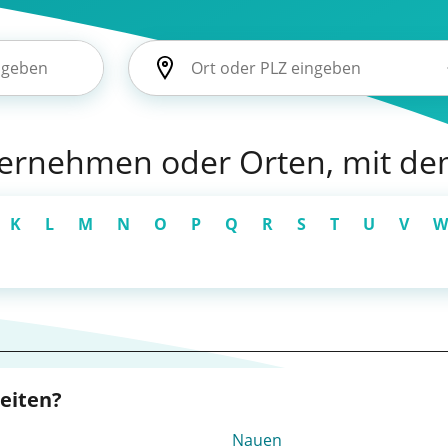
nternehmen oder Orten, mit d
K
L
M
N
O
P
Q
R
S
T
U
V
W
beiten?
Nauen