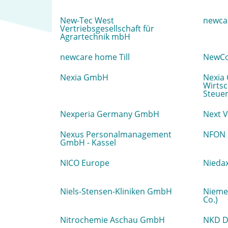
New-Tec West
newca
Vertriebsgesellschaft für
Agrartechnik mbH
newcare home Till
NewCo
Nexia GmbH
Nexia
Wirtsc
Steuer
Nexperia Germany GmbH
Next 
Nexus Personalmanagement
NFON
GmbH - Kassel
NICO Europe
Nieda
Niels-Stensen-Kliniken GmbH
Nieme
Co.)
Nitrochemie Aschau GmbH
NKD D