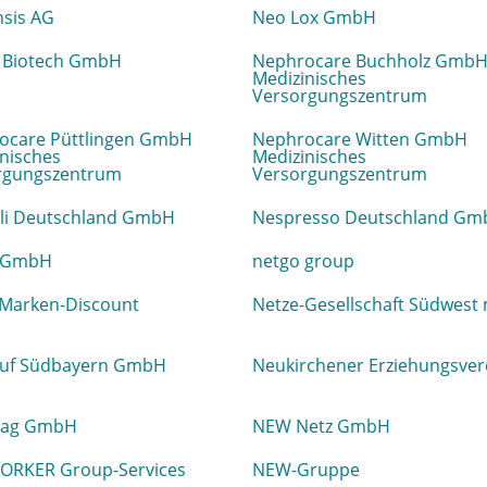
sis AG
Neo Lox GmbH
i Biotech GmbH
Nephrocare Buchholz Gmb
Medizinisches
Versorgungszentrum
ocare Püttlingen GmbH
Nephrocare Witten GmbH
nisches
Medizinisches
rgungszentrum
Versorgungszentrum
li Deutschland GmbH
Nespresso Deutschland Gm
 GmbH
netgo group
 Marken-Discount
Netze-Gesellschaft Südwest
uf Südbayern GmbH
Neukirchener Erziehungsver
lag GmbH
NEW Netz GmbH
ORKER Group-Services
NEW-Gruppe