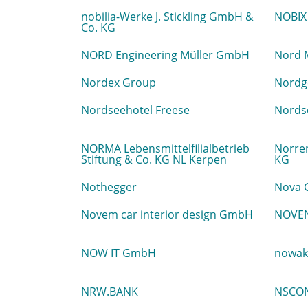
nobilia-Werke J. Stickling GmbH &
NOBIX
Co. KG
NORD Engineering Müller GmbH
Nord 
Nordex Group
Nordg
Nordseehotel Freese
Nords
NORMA Lebensmittelfilialbetrieb
Norre
Stiftung & Co. KG NL Kerpen
KG
Nothegger
Nova
Novem car interior design GmbH
NOVEN
NOW IT GmbH
nowak
NRW.BANK
NSCO