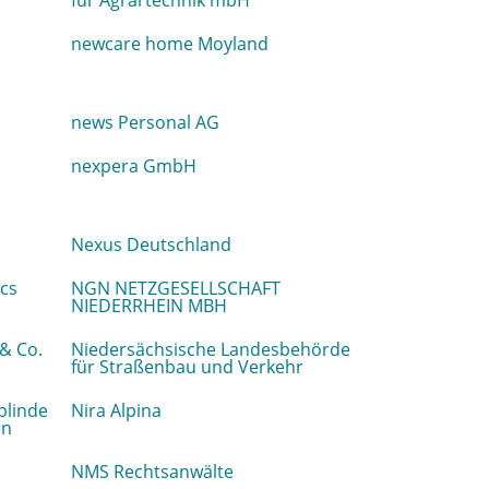
für Agrartechnik mbH
newcare home Moyland
news Personal AG
nexpera GmbH
Nexus Deutschland
ics
NGN NETZGESELLSCHAFT
NIEDERRHEIN MBH
& Co.
Niedersächsische Landesbehörde
für Straßenbau und Verkehr
 blinde
Nira Alpina
en
NMS Rechtsanwälte