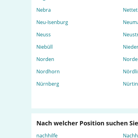
Nebra
Nettet
Neu-Isenburg
Neuma
Neuss
Neustr
Niebüll
Nieder
Norden
Nord
Nordhorn
Nördl
Nürnberg
Nürti
Nach welcher Position suchen Si
nachhilfe
Nachhi