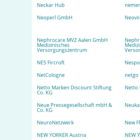
Neckar Hub
nemen
Neoperl GmbH
Neovi
Nephrocare MVZ Aalen GmbH
Nephr
Medizinisches
Medizi
Versorgungszentrum
Verso
NES Fircroft
Nespo
NetCologne
netgo
Netto Marken Discount Stiftung
Netto
Co. KG
Neue Pressegesellschaft mbH &
Neuka
Co. KG
NeuroNetzwerk
New F
NEW YORKER Austria
NEW Y