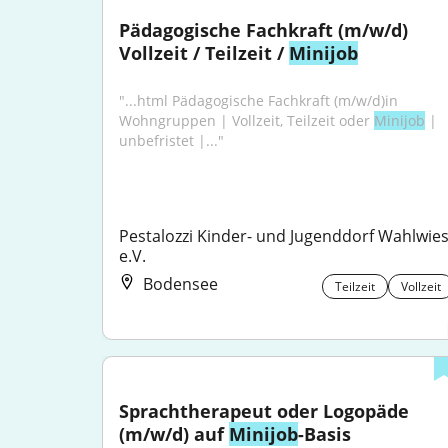
Pädagogische Fachkraft (m/w/d) 
Vollzeit / Teilzeit / 
Minijob
"...html Pädagogische Fachkraft (m/w/d)in 
Wohngruppen | Vollzeit, Teilzeit oder 
Minijob
 | 
unbefristet |..."
Pestalozzi Kinder- und Jugenddorf Wahlwies
e.V.
Bodensee
Teilzeit
Vollzeit
Sprachtherapeut oder Logopäde 
(m/w/d) auf 
Minijob
-Basis