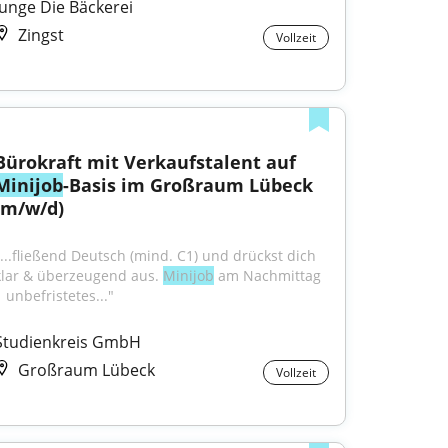
Junge Die Bäckerei
Zingst
Vollzeit
Bürokraft mit Verkaufstalent auf 
Minijob
-Basis im Großraum Lübeck 
(m/w/d)
"...fließend Deutsch (mind. C1) und drückst dich 
klar & überzeugend aus. 
Minijob
 am Nachmittag 
 unbefristetes..."
Studienkreis GmbH
Großraum Lübeck
Vollzeit