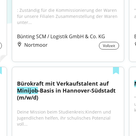
: Zuständig für die Kommissionierung der Waren 
für unsere Filialen Zusammenstellung der Waren 
a
unter...
Bünting SCM / Logistik GmbH & Co. KG
Nortmoor
Vollzeit
Bürokraft mit Verkaufstalent auf 
Minijob
-Basis in Hannover-Südstadt 
(m/w/d)
Deine Mission beim Studienkreis:Kindern und 
Jugendlichen helfen, ihr schulisches Potenzial 
voll...