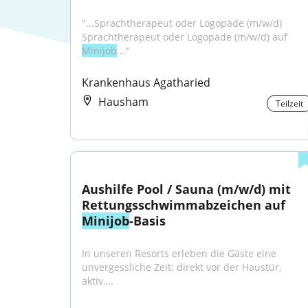
"...Sprachtherapeut oder Logopäde (m/w/d) 
Sprachtherapeut oder Logopäde (m/w/d) auf 
Minijob
..."
Krankenhaus Agatharied
Hausham
Teilzeit
Aushilfe Pool / Sauna (m/w/d) mit 
Rettungsschwimmabzeichen auf 
Minijob
-Basis
In unseren Resorts erleben die Gäste eine 
unvergessliche Zeit: direkt vor der Haustür, 
aktiv,...