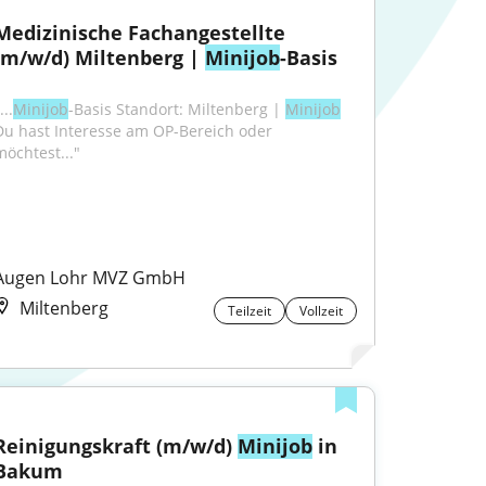
Medizinische Fachangestellte 
(m/w/d) Miltenberg | 
Minijob
-Basis
...
Minijob
-Basis Standort: Miltenberg | 
Minijob
Du hast Interesse am OP-Bereich oder 
möchtest..."
Augen Lohr MVZ GmbH
Miltenberg
Teilzeit
Vollzeit
Reinigungskraft (m/w/d) 
Minijob
 in 
Bakum