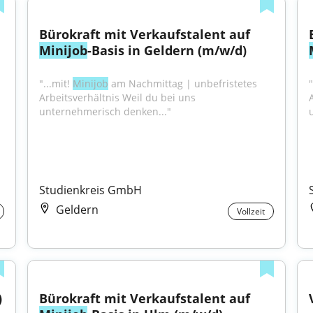
Bürokraft mit Verkaufstalent auf 
Minijob
-Basis in Geldern (m/w/d)
"...mit! 
Minijob
 am Nachmittag | unbefristetes 
"
Arbeitsverhältnis Weil du bei uns 
unternehmerisch denken..."
Studienkreis GmbH
Geldern
Vollzeit
)
Bürokraft mit Verkaufstalent auf 