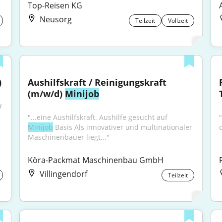
Top-Reisen KG
Neusorg
Teilzeit
Vollzeit
)
Aushilfskraft / Reinigungskraft 
(m/w/d) 
Minijob
 
"...eine Aushilfskraft. Aushilfe gesucht auf 
Minijob
 Basis Als innovativer und multinationaler 
Maschinenbauer liegt..."
Köra-Packmat Maschinenbau GmbH
Villingendorf
Teilzeit