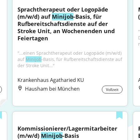
Sprachtherapeut oder Logopäde 
(m/w/d) auf 
Minijob
-Basis, für 
Rufbereitschaftsdienste auf der 
Stroke Unit, an Wochenenden und 
"
Feiertagen
"...einen Sprachtherapeut oder Logopäde (m/w/d) 
auf 
Minijob
-Basis, für Rufbereitschaftsdienste auf 
der Stroke Unit..."
 
Krankenhaus Agatharied KU
Hausham bei München
Vollzeit
Kommissionierer/Lagermitarbeiter 
(m/w/d) 
Minijob
-Basis