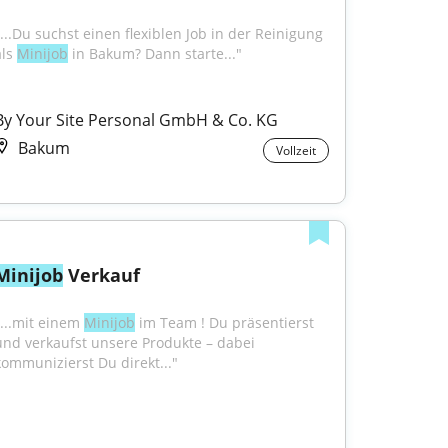
"...Du suchst einen flexiblen Job in der Reinigung 
ls 
Minijob
 in Bakum? Dann starte..."
By Your Site Personal GmbH & Co. KG
Bakum
Vollzeit
Minijob
 Verkauf
"...mit einem 
Minijob
 im Team ! Du präsentierst 
und verkaufst unsere Produkte – dabei 
kommunizierst Du direkt..."