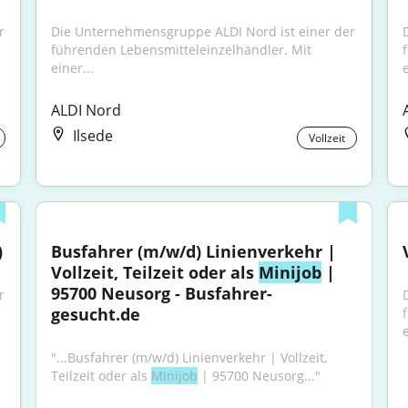
 
Die Unternehmensgruppe ALDI Nord ist einer der 
führenden Lebensmitteleinzelhändler. Mit 
einer...
e
ALDI Nord
Ilsede
Vollzeit
)
Busfahrer (m/w/d) Linienverkehr | 
Vollzeit, Teilzeit oder als 
Minijob
 | 
95700 Neusorg - Busfahrer-
 
gesucht.de
e
"...Busfahrer (m/w/d) Linienverkehr | Vollzeit, 
Teilzeit oder als 
Minijob
 | 95700 Neusorg..."