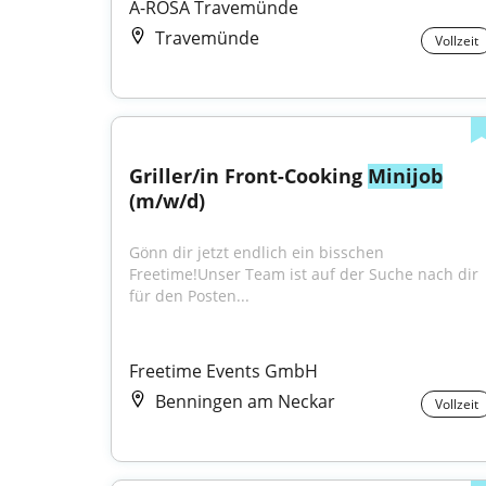
A-ROSA Travemünde
Travemünde
Vollzeit
Griller/in Front-Cooking 
Minijob
(m/w/d)
Gönn dir jetzt endlich ein bisschen 
Freetime!Unser Team ist auf der Suche nach dir 
für den Posten...
Freetime Events GmbH
Benningen am Neckar
Vollzeit