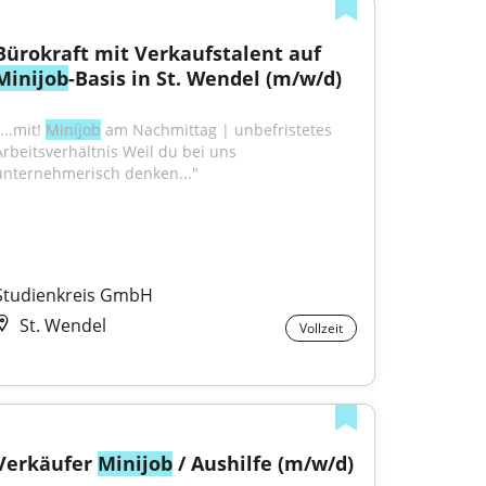
Bürokraft mit Verkaufstalent auf 
Minijob
-Basis in St. Wendel (m/w/d)
...mit! 
Minijob
 am Nachmittag | unbefristetes 
Arbeitsverhältnis Weil du bei uns 
unternehmerisch denken..."
Studienkreis GmbH
St. Wendel
Vollzeit
Verkäufer 
Minijob
 / Aushilfe (m/w/d)