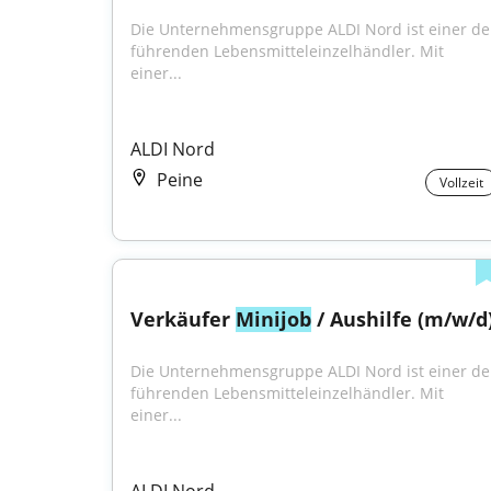
Die Unternehmensgruppe ALDI Nord ist einer der
führenden Lebensmitteleinzelhändler. Mit 
einer...
ALDI Nord
Peine
Vollzeit
Verkäufer 
Minijob
 / Aushilfe (m/w/d
Die Unternehmensgruppe ALDI Nord ist einer der
führenden Lebensmitteleinzelhändler. Mit 
einer...