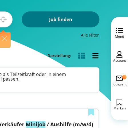
Job finden
Alle Filter
Menü
Darstellung:
Account
 als Teilzeitkraft oder in einem
l passen.
Jobagent
Merken
Verkäufer 
Minijob
 / Aushilfe (m/w/d)