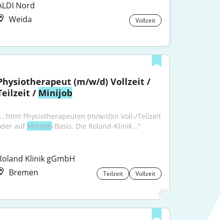
ALDI Nord
Weida
Vollzeit
Physiotherapeut (m/w/d) Vollzeit / 
Teilzeit / 
Minijob
"...html Physiotherapeuten (m/w/d)in Voll-/Teilzeit 
oder auf 
Minijob
-Basis. Die Roland-Klinik..."
Roland Klinik gGmbH
Bremen
Teilzeit
Vollzeit