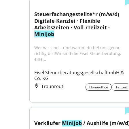
Steuerfachangestellte*r (m/w/d) 
Digitale Kanzlei · Flexible 
Arbeitszeiten · Voll-/Teilzeit · 
Minijob
Wer wir sind – und warum du bei uns genau 
richtig bistWir sind die Eisel Steuerberatung, 
eine...
Eisel Steuerberatungsgesellschaft mbH & 
Co. KG
Traunreut
Homeoffice
Teilzeit
Verkäufer 
Minijob
 / Aushilfe (m/w/d