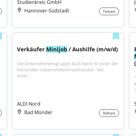
Studienkreis GmbH
Hannover-Südstadt
Teilzeit
Verkäufer 
Minijob
 / Aushilfe (m/w/d)
Die Unternehmensgruppe ALDI Nord ist einer der 
führenden Lebensmitteleinzelhändler. Mit 
einer...
|
ALDI Nord
Bad Münder
Vollzeit