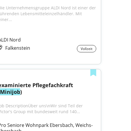
Die Unternehmensgruppe ALDI Nord ist einer der 
führenden Lebensmitteleinzelhändler. Mit 
iner...
ALDI Nord
Falkenstein
Vollzeit
examinierte Pflegefachkraft 
Minijob
)
Job DescriptionÜber uns\nWir sind Teil der 
Victor's Group mit bundesweit rund 140...
Pro Seniore Wohnpark Ebersbach, Weichs-