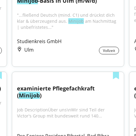
Minijob
-Basis in Ulm (m/w/d)
 
"...fließend Deutsch (mind. C1) und drückst dich 
e
klar & überzeugend aus. 
Minijob
 am Nachmittag 
| unbefristetes..."
Studienkreis GmbH
Ulm
Vollzeit
)
examinierte Pflegefachkraft 
(
Minijob
)
(
 
Job DescriptionÜber uns\nWir sind Teil der 
Victor's Group mit bundesweit rund 140...