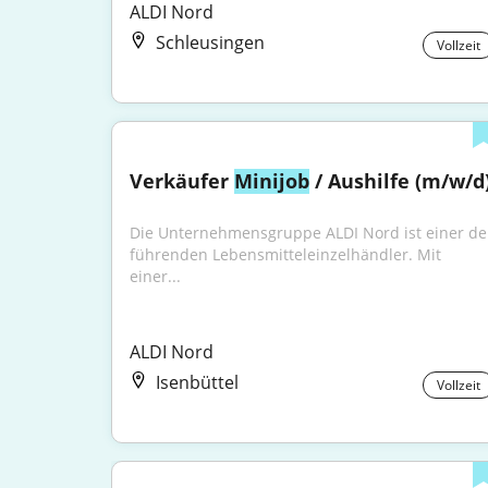
ALDI Nord
Schleusingen
Vollzeit
Verkäufer 
Minijob
 / Aushilfe (m/w/d
Die Unternehmensgruppe ALDI Nord ist einer der
führenden Lebensmitteleinzelhändler. Mit 
einer...
ALDI Nord
Isenbüttel
Vollzeit