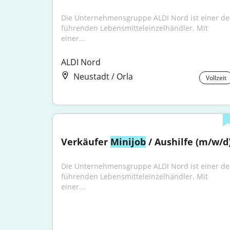
Die Unternehmensgruppe ALDI Nord ist einer der
führenden Lebensmitteleinzelhändler. Mit 
einer...
ALDI Nord
Neustadt / Orla
Vollzeit
Verkäufer 
Minijob
 / Aushilfe (m/w/d
Die Unternehmensgruppe ALDI Nord ist einer der
führenden Lebensmitteleinzelhändler. Mit 
einer...