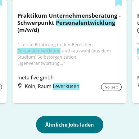
Praktikum Unternehmensberatung - 
Schwerpunkt 
Personalentwicklung
(m/w/d)
"...erste Erfahrung in den Bereichen 
Personalentwicklung
 und -auswahl (aus dem 
Studium) Selbstorganisation, 
V
Eigenverantwortung..."
meta five gmbh
Köln, Raum
Leverkusen
Vollzeit
Ähnliche Jobs laden