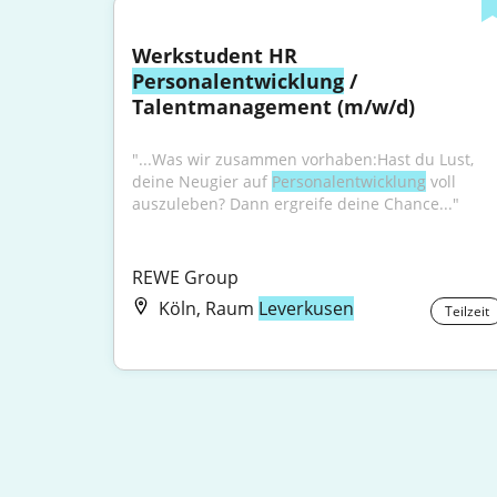
Werkstudent HR 
Personalentwicklung
 / 
Talentmanagement (m/w/d)
"...Was wir zusammen vorhaben:Hast du Lust, 
deine Neugier auf 
Personalentwicklung
 voll 
auszuleben? Dann ergreife deine Chance..."
REWE Group
Köln, Raum
Leverkusen
Teilzeit