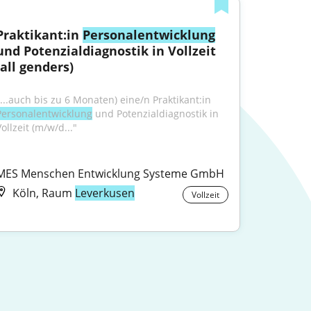
Praktikant:in 
Personalentwicklung
und Potenzialdiagnostik in Vollzeit 
(all genders)
"...auch bis zu 6 Monaten) eine/n Praktikant:in 
Personalentwicklung
 und Potenzialdiagnostik in 
ollzeit (m/w/d..."
MES Menschen Entwicklung Systeme GmbH
Köln, Raum
Leverkusen
Vollzeit