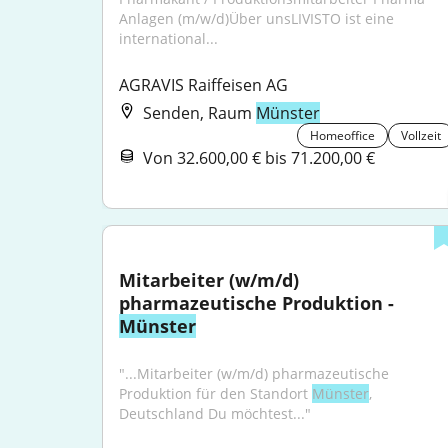
Anlagen (m/w/d)Über unsLIVISTO ist eine 
international...
AGRAVIS Raiffeisen AG
Senden, Raum
Münster
Homeoffice
Vollzeit
Von 32.600,00 € bis 71.200,00 €
Mitarbeiter (w/m/d) 
pharmazeutische Produktion - 
Münster
"...Mitarbeiter (w/m/d) pharmazeutische 
Produktion für den Standort 
Münster
, 
Deutschland Du möchtest..."