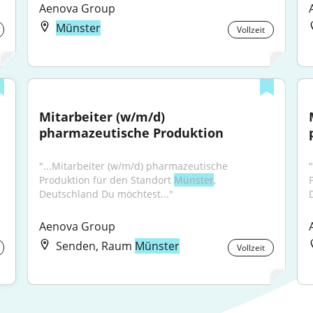
Aenova Group
Münster
Vollzeit
Mitarbeiter (w/m/d) 
pharmazeutische Produktion
"...Mitarbeiter (w/m/d) pharmazeutische 
Produktion für den Standort 
Münster
, 
Deutschland Du möchtest..."
Aenova Group
Senden, Raum
Münster
Vollzeit