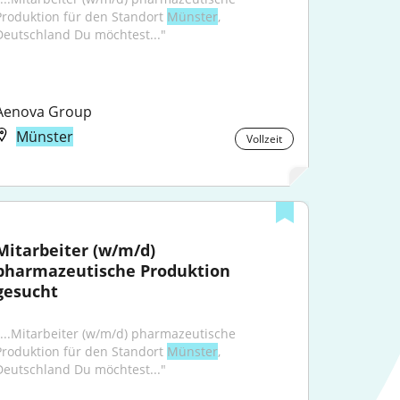
Produktion für den Standort 
Münster
, 
Deutschland Du möchtest..."
Aenova Group
Münster
Vollzeit
Mitarbeiter (w/m/d) 
pharmazeutische Produktion 
gesucht
"...Mitarbeiter (w/m/d) pharmazeutische 
Produktion für den Standort 
Münster
, 
Deutschland Du möchtest..."