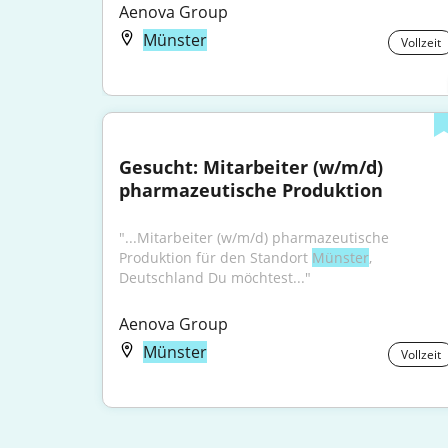
Aenova Group
Münster
Vollzeit
Gesucht: Mitarbeiter (w/m/d) 
pharmazeutische Produktion
"...Mitarbeiter (w/m/d) pharmazeutische 
Produktion für den Standort 
Münster
, 
Deutschland Du möchtest..."
Aenova Group
Münster
Vollzeit