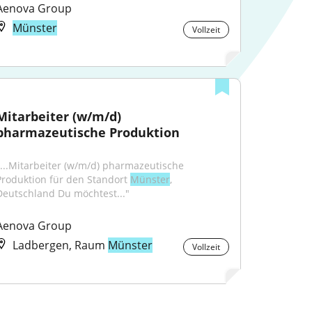
Aenova Group
Münster
Vollzeit
Mitarbeiter (w/m/d) 
pharmazeutische Produktion
"...Mitarbeiter (w/m/d) pharmazeutische 
Produktion für den Standort 
Münster
, 
Deutschland Du möchtest..."
Aenova Group
Ladbergen, Raum
Münster
Vollzeit