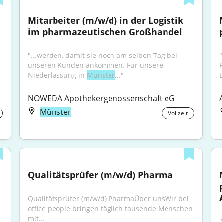
Mitarbeiter (m/w/d) in der Logistik 
im pharmazeutischen Großhandel
"...werden, damit sie noch am selben Tag bei 
unseren Kunden ankommen. Für unsere 
Niederlassung in 
Münster
..."
NOWEDA Apothekergenossenschaft eG
Münster
Vollzeit
Qualitätsprüfer (m/w/d) Pharma
Qualitätsprüfer (m/w/d) PharmaÜber unsWir bei 
office people bringen täglich tausende Menschen 
mit...