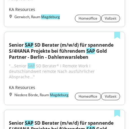
KA Resources
Gerwisch, Raum
Magdeburg
Homeoffice
Vollzeit
Senior 
SAP
 SD Berater (m/w/d) für spannende 
S/4HANA Projekte bei führendem 
SAP
 Gold 
Partner - Berlin - Dahlenwarsleben
"...Senior 
SAP
 SD Berater* I Remote Work I 
deutschlandweit remote Nach ausführlicher 
Absprache..."
KA Resources
Niedere Börde, Raum
Magdeburg
Homeoffice
Vollzeit
Senior 
SAP
 SD Berater (m/w/d) für spannende 