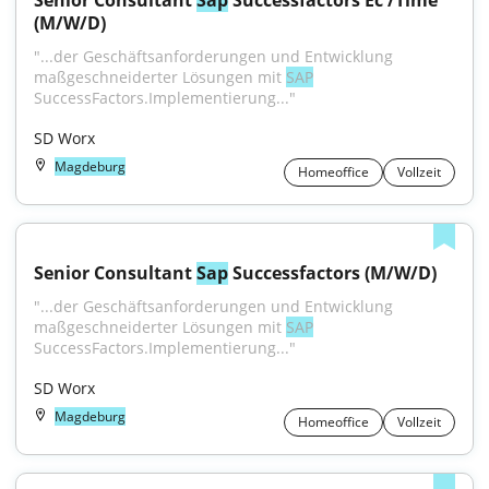
Senior Consultant 
Sap
 Successfactors Ec /Time 
(M/W/D)
"...der Geschäftsanforderungen und Entwicklung 
maßgeschneiderter Lösungen mit 
SAP
SuccessFactors.Implementierung..."
SD Worx
Magdeburg
Homeoffice
Vollzeit
Senior Consultant 
Sap
 Successfactors (M/W/D)
"...der Geschäftsanforderungen und Entwicklung 
maßgeschneiderter Lösungen mit 
SAP
SuccessFactors.Implementierung..."
SD Worx
Magdeburg
Homeoffice
Vollzeit