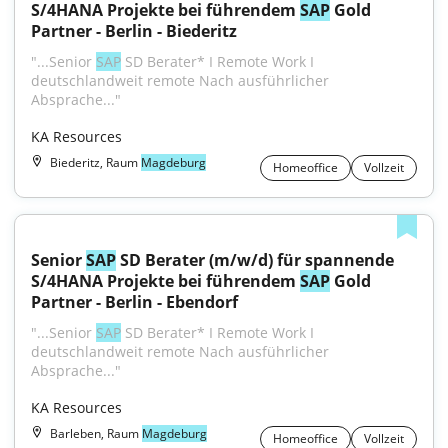
S/4HANA Projekte bei führendem 
SAP
 Gold 
Partner - Berlin - Biederitz
"...Senior 
SAP
 SD Berater* I Remote Work I 
deutschlandweit remote Nach ausführlicher 
Absprache..."
KA Resources
Biederitz, Raum
Magdeburg
Homeoffice
Vollzeit
Senior 
SAP
 SD Berater (m/w/d) für spannende 
S/4HANA Projekte bei führendem 
SAP
 Gold 
Partner - Berlin - Ebendorf
"...Senior 
SAP
 SD Berater* I Remote Work I 
deutschlandweit remote Nach ausführlicher 
Absprache..."
KA Resources
Barleben, Raum
Magdeburg
Homeoffice
Vollzeit