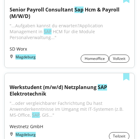
Senior Payroll Consultant 
Sap
 Hcm & Payroll 
(M/W/D)
"...Aufgaben kannst du erwarten?Application 
Management in 
SAP
 HCM für die Module 
Personalverwaltung..."
SD Worx
Magdeburg
Homeoffice
Vollzeit
Werkstudent (m/w/d) Netzplanung 
SAP
Elektrotechnik
"...oder vergleichbarer Fachrichtung Du hast 
Anwenderkenntnisse im Umgang mit IT-Systemen (z.B. 
MS-Office, 
SAP
, GIS..."
Westnetz GmbH
Magdeburg
Teilzeit