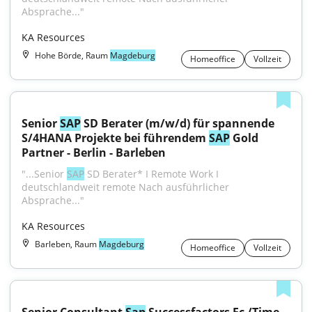
Absprache..."
KA Resources
Hohe Börde, Raum
Magdeburg
Homeoffice
Vollzeit
Senior 
SAP
 SD Berater (m/w/d) für spannende 
S/4HANA Projekte bei führendem 
SAP
 Gold 
Partner - Berlin - Barleben
"...Senior 
SAP
 SD Berater* I Remote Work I 
deutschlandweit remote Nach ausführlicher 
Absprache..."
KA Resources
Barleben, Raum
Magdeburg
Homeoffice
Vollzeit