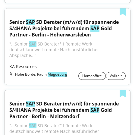
Senior 
SAP
 SD Berater (m/w/d) für spannende 
S/4HANA Projekte bei führendem 
SAP
 Gold 
Partner - Berlin - Hohenwarsleben
"...Senior 
SAP
 SD Berater* I Remote Work I 
deutschlandweit remote Nach ausführlicher 
Absprache..."
KA Resources
Hohe Börde, Raum
Magdeburg
Homeoffice
Vollzeit
Senior 
SAP
 SD Berater (m/w/d) für spannende 
S/4HANA Projekte bei führendem 
SAP
 Gold 
Partner - Berlin - Meitzendorf
"...Senior 
SAP
 SD Berater* I Remote Work I 
deutschlandweit remote Nach ausführlicher 