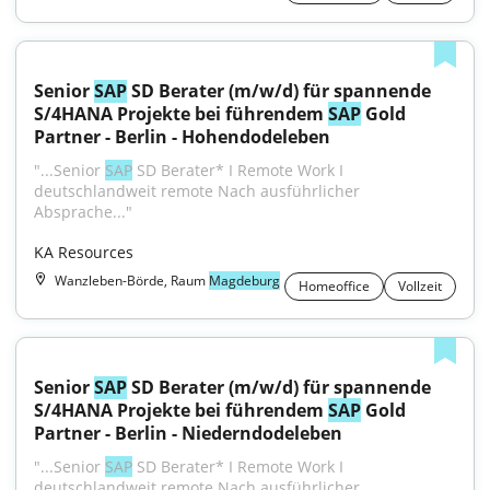
Senior 
SAP
 SD Berater (m/w/d) für spannende 
S/4HANA Projekte bei führendem 
SAP
 Gold 
Partner - Berlin - Hohendodeleben
"...Senior 
SAP
 SD Berater* I Remote Work I 
deutschlandweit remote Nach ausführlicher 
Absprache..."
KA Resources
Wanzleben-Börde, Raum
Magdeburg
Homeoffice
Vollzeit
Senior 
SAP
 SD Berater (m/w/d) für spannende 
S/4HANA Projekte bei führendem 
SAP
 Gold 
Partner - Berlin - Niederndodeleben
"...Senior 
SAP
 SD Berater* I Remote Work I 
deutschlandweit remote Nach ausführlicher 