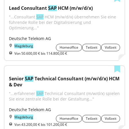
Lead Consultant 
SAP
 HCM (m/w/d/x)
"...Consultant 
SAP
 HCM (m/w/d/x) übernehmen Sie eine 
führende Rolle bei der Digitalisierung und 
Optimierung..."
Deutsche Telekom AG
Magdeburg
Homeoffice
Teilzeit
Vollzeit
Von 50.600,00 € bis 114.800,00 €
Senior 
SAP
 Technical Consultant (m/w/d/x) HCM 
& Dev
"...erfahrener 
SAP
 Technical Consultant (m/w/d/x) spielen 
Sie eine zentrale Rolle bei der Gestaltung..."
Deutsche Telekom AG
Magdeburg
Homeoffice
Teilzeit
Vollzeit
Von 43.200,00 € bis 101.200,00 €