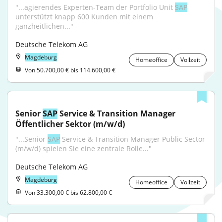
"...agierendes Experten-Team der Portfolio Unit 
SAP
unterstützt knapp 600 Kunden mit einem 
ganzheitlichen..."
Deutsche Telekom AG
Magdeburg
Homeoffice
Vollzeit
Von 50.700,00 € bis 114.600,00 €
Senior 
SAP
 Service & Transition Manager 
Öffentlicher Sektor (m/w/d)
"...Senior 
SAP
 Service & Transition Manager Public Sector 
(m/w/d) spielen Sie eine zentrale Rolle..."
Deutsche Telekom AG
Magdeburg
Homeoffice
Vollzeit
Von 33.300,00 € bis 62.800,00 €