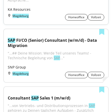
Absprache..."
KA Resources
Magdeburg
Homeoffice
Vollzeit
SAP
 FI/CO (Senior) Consultant (w/m/d) - Data 
Migration
"...## Deine Mission: Werde Teil unseres Teams! - 
Technische Begleitung von 
SAP
..."
SNP Group
Magdeburg
Homeoffice
Vollzeit
Consultant 
SAP
 Sales 1 (m/w/d)
"...von Vertriebs- und Distributionsprozessen in 
SAP
gehören zu Deinen täglichen Aufgaben - Zusätzlich 