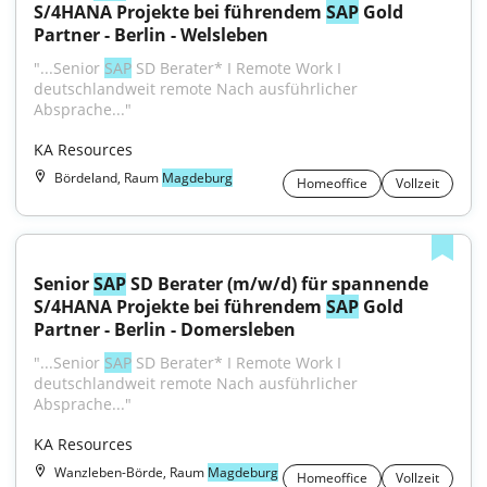
S/4HANA Projekte bei führendem 
SAP
 Gold 
Partner - Berlin - Welsleben
"...Senior 
SAP
 SD Berater* I Remote Work I 
deutschlandweit remote Nach ausführlicher 
Absprache..."
KA Resources
Bördeland, Raum
Magdeburg
Homeoffice
Vollzeit
Senior 
SAP
 SD Berater (m/w/d) für spannende 
S/4HANA Projekte bei führendem 
SAP
 Gold 
Partner - Berlin - Domersleben
"...Senior 
SAP
 SD Berater* I Remote Work I 
deutschlandweit remote Nach ausführlicher 
Absprache..."
KA Resources
Wanzleben-Börde, Raum
Magdeburg
Homeoffice
Vollzeit