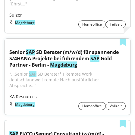
führst..."
Sulzer
Magdeburg
Homeoffice
Teilzeit
Senior 
SAP
 SD Berater (m/w/d) für spannende 
S/4HANA Projekte bei führendem 
SAP
 Gold 
Partner - Berlin - 
Magdeburg
"...Senior 
SAP
 SD Berater* I Remote Work I 
deutschlandweit remote Nach ausführlicher 
Absprache..."
KA Resources
Magdeburg
Homeoffice
Vollzeit
SAP
 FI/CO (Senior) Consultant (w/m/d) - 