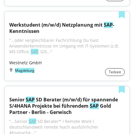
Werkstudent (m/w/d) Netzplanung mit 
SAP
-
Kenntnissen
"...oder vergleichbarer Fachrichtung Du hast 
Anwenderkenntnisse im Umgang mit IT-Systemen (z.B. 
MS-Office, 
SAP
, GIS..."
Westnetz GmbH
Magdeburg
Teilzeit
Senior 
SAP
 SD Berater (m/w/d) für spannende 
S/4HANA Projekte bei führendem 
SAP
 Gold 
Partner - Berlin - Gerwisch
"...Senior 
SAP
 SD Berater* I Remote Work I 
deutschlandweit remote Nach ausführlicher 
Absprache..."