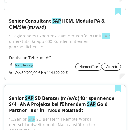
Senior Consultant 
SAP
 HCM, Module PA & 
OM/SW (m/w/d)
"...agierendes Experten-Team der Portfolio Unit 
SAP
unterstützt knapp 600 Kunden mit einem 
ganzheitlichen..."
Deutsche Telekom AG
Magdeburg
Homeoffice
Vollzeit
Von 50.700,00 € bis 114.600,00 €
Senior 
SAP
 SD Berater (m/w/d) für spannende 
S/4HANA Projekte bei führendem 
SAP
 Gold 
Partner - Berlin - Neue Neustadt
"...Senior 
SAP
 SD Berater* I Remote Work I 
deutschlandweit remote Nach ausführlicher 