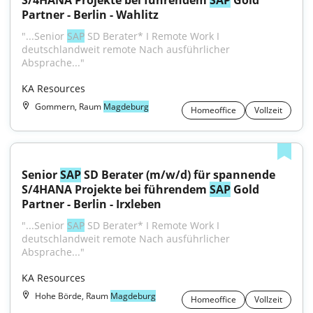
S/4HANA Projekte bei führendem 
SAP
 Gold 
Partner - Berlin - Wahlitz
"...Senior 
SAP
 SD Berater* I Remote Work I 
deutschlandweit remote Nach ausführlicher 
Absprache..."
KA Resources
Gommern, Raum
Magdeburg
Homeoffice
Vollzeit
Senior 
SAP
 SD Berater (m/w/d) für spannende 
S/4HANA Projekte bei führendem 
SAP
 Gold 
Partner - Berlin - Irxleben
"...Senior 
SAP
 SD Berater* I Remote Work I 
deutschlandweit remote Nach ausführlicher 
Absprache..."
KA Resources
Hohe Börde, Raum
Magdeburg
Homeoffice
Vollzeit