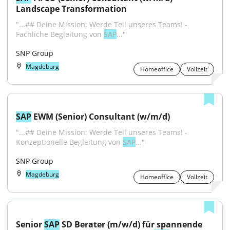
Landscape Transformation
"...## Deine Mission: Werde Teil unseres Teams! - 
Fachliche Begleitung von 
SAP
..."
SNP Group
Magdeburg
Homeoffice
Vollzeit
SAP
 EWM (Senior) Consultant (w/m/d)
"...## Deine Mission: Werde Teil unseres Teams! - 
Konzeptionelle Begleitung von 
SAP
..."
SNP Group
Magdeburg
Homeoffice
Vollzeit
Senior 
SAP
 SD Berater (m/w/d) für spannende 