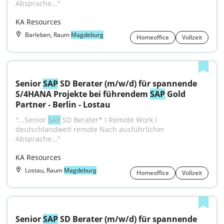
Absprache..."
KA Resources
Barleben, Raum
Magdeburg
Homeoffice
Vollzeit
Senior 
SAP
 SD Berater (m/w/d) für spannende 
S/4HANA Projekte bei führendem 
SAP
 Gold 
Partner - Berlin - Lostau
"...Senior 
SAP
 SD Berater* I Remote Work I 
deutschlandweit remote Nach ausführlicher 
Absprache..."
KA Resources
Lostau, Raum
Magdeburg
Homeoffice
Vollzeit
Senior 
SAP
 SD Berater (m/w/d) für spannende 