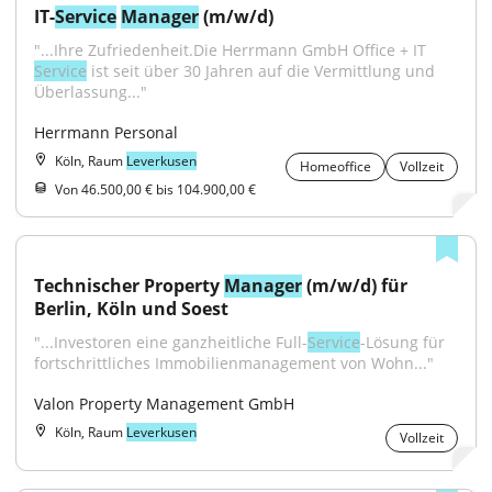
IT-
Service
Manager
 (m/w/d)
"...Ihre Zufriedenheit.Die Herrmann GmbH Office + IT 
Service
 ist seit über 30 Jahren auf die Vermittlung und 
Überlassung..."
Herrmann Personal
Köln, Raum
Leverkusen
Homeoffice
Vollzeit
Von 46.500,00 € bis 104.900,00 €
Technischer Property 
Manager
 (m/w/d) für 
Berlin, Köln und Soest
"...Investoren eine ganzheitliche Full-
Service
-Lösung für 
fortschrittliches Immobilienmanagement von Wohn..."
Valon Property Management GmbH
Köln, Raum
Leverkusen
Vollzeit