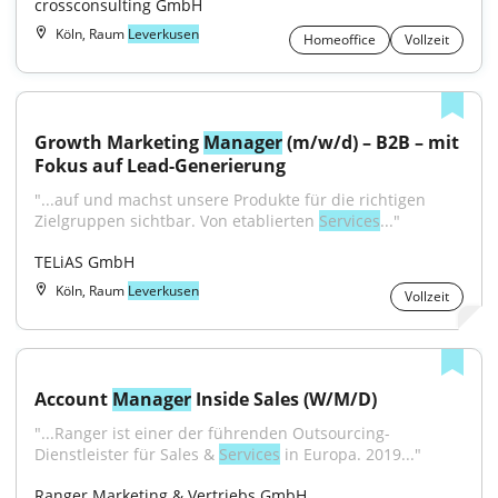
crossconsulting GmbH
Köln, Raum
Leverkusen
Homeoffice
Vollzeit
Growth Marketing 
Manager
 (m/w/d) – B2B – mit 
Fokus auf Lead-Generierung
"...auf und machst unsere Produkte für die richtigen 
Zielgruppen sichtbar. Von etablierten 
Services
..."
TELiAS GmbH
Köln, Raum
Leverkusen
Vollzeit
Account 
Manager
 Inside Sales (W/M/D)
"...Ranger ist einer der führenden Outsourcing-
Dienstleister für Sales & 
Services
 in Europa. 2019..."
Ranger Marketing & Vertriebs GmbH