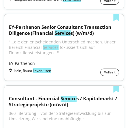
Vollzeit
EY-Parthenon Senior Consultant Transaction 
Diligence (Financial 
Service
s) (w/m/d)
"...die den entscheidenden Unterschied machen. Unser 
Bereich Financial 
Services
 fokussiert sich auf 
Finanzdienstleistungen..."
EY-Parthenon
Köln, Raum
Leverkusen
Vollzeit
Consultant - Financial 
Service
s / Kapitalmarkt / 
Strategieprojekte (m/w/d)
360° Beratung – von der Strategieentwicklung bis zur 
Umsetzung.Wir sind eine unabhängige...