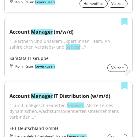
Köln, Raum
Leverkusen
Homeoffice
Vollzeit
Account 
Manager
 (m/w/d)
"...Partnern und unserem Expert:innen Team. An 
zahlreichen Vertriebs- und 
Service
..."
SanData IT-Gruppe
Köln, Raum
Leverkusen
Vollzeit
Account 
Manager
 IT Distribution (w/m/d)
"...und maßgeschneiderten 
Services
. Als Teil eines 
dynamischen, wachstumsorientierten Unternehmens 
verbinden..."
EET Deutschland GmbH
Langenfeld (Rheinland), Raum
Leverkusen