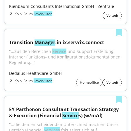
Kienbaum Consultants International GmbH - Zentrale
Köln, Raum
Leverkusen
Vollzeit
Transition 
Manager
:in ix.serv/ix.connect
"...aus den Bereichen 
Service
 und Support Erstellung 
interner Funktions- und Konfigurationsdokumentationen 
Begleitung..."
Dedalus HealthCare GmbH
Köln, Raum
Leverkusen
Homeoffice
Vollzeit
EY-Parthenon Consultant Transaction Strategy 
& Execution (Financial 
Service
s) (w/m/d)
"...die den entscheidenden Unterschied machen. Unser 
Bereich Financial 
Services
 fokussiert sich auf 