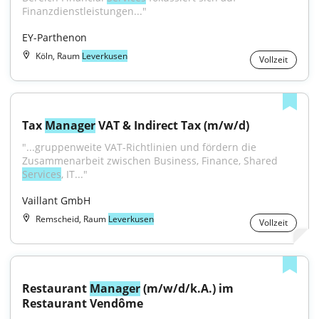
Finanzdienstleistungen..."
EY-Parthenon
Köln, Raum
Leverkusen
Vollzeit
Tax 
Manager
 VAT & Indirect Tax (m/w/d)
"...gruppenweite VAT-Richtlinien und fördern die 
Zusammenarbeit zwischen Business, Finance, Shared 
Services
, IT..."
Vaillant GmbH
Remscheid, Raum
Leverkusen
Vollzeit
Restaurant 
Manager
 (m/w/d/k.A.) im 
Restaurant Vendôme