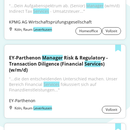
"...Dein Aufgabenspektrum ab. (Senior) 
Manager
 (w/m/d) 
Indirect Tax 
Services
 - Umsatzsteuer..."
KPMG AG Wirtschaftsprüfungsgesellschaft
Köln, Raum
Leverkusen
Homeoffice
Vollzeit
EY-Parthenon 
Manager
 Risk & Regulatory - 
Transaction Diligence (Financial 
Service
s) 
(w/m/d)
"...die den entscheidenden Unterschied machen. Unser 
Bereich Financial 
Services
 fokussiert sich auf 
Finanzdienstleistungen..."
EY-Parthenon
Köln, Raum
Leverkusen
Vollzeit