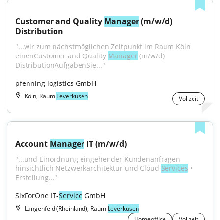
Customer and Quality 
Manager
 (m/w/d) 
Distribution
"...wir zum nächstmöglichen Zeitpunkt im Raum Köln 
einenCustomer and Quality 
Manager
 (m/w/d) 
DistributionAufgabenSie..."
pfenning logistics GmbH
Köln, Raum
Leverkusen
Vollzeit
Account 
Manager
 IT (m/w/d)
"...und Einordnung eingehender Kundenanfragen 
hinsichtlich Netzwerkarchitektur und Cloud 
Services
 • 
Erstellung..."
SixForOne IT-
Service
 GmbH
Langenfeld (Rheinland), Raum
Leverkusen
Homeoffice
Vollzeit