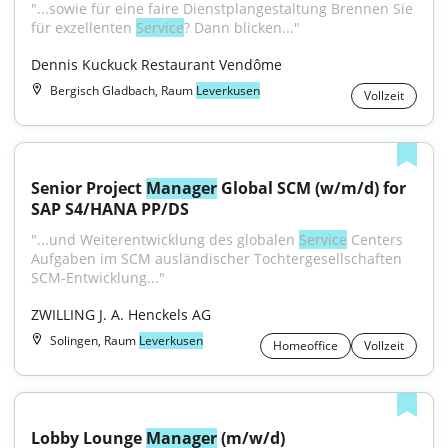
"...sowie für eine faire Dienstplangestaltung Brennen Sie 
für exzellenten 
Service
? Dann blicken..."
Dennis Kuckuck Restaurant Vendôme
Bergisch Gladbach, Raum
Leverkusen
Vollzeit
Senior Project 
Manager
 Global SCM (w/m/d) for 
SAP S4/HANA PP/DS
"...und Weiterentwicklung des globalen 
Service
 Centers 
Aufgaben im SCM ausländischer Tochtergesellschaften 
SCM-Entwicklung..."
ZWILLING J. A. Henckels AG
Solingen, Raum
Leverkusen
Homeoffice
Vollzeit
Lobby Lounge 
Manager
 (m/w/d)