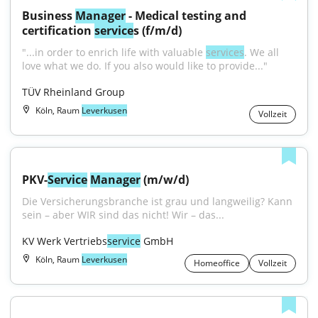
Business 
Manager
 - Medical testing and 
certification 
service
s (f/m/d)
"...in order to enrich life with valuable 
services
. We all 
love what we do. If you also would like to provide..."
TÜV Rheinland Group
Köln, Raum
Leverkusen
Vollzeit
PKV-
Service
Manager
 (m/w/d)
Die Versicherungsbranche ist grau und langweilig? Kann 
sein – aber WIR sind das nicht! Wir – das...
KV Werk Vertriebs
service
 GmbH
Köln, Raum
Leverkusen
Homeoffice
Vollzeit