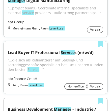
Manager
 Digital Manufacturing
"...project teams.· Coordinate internal specialists and 
external 
service
 providers.· Build strong partnerships..."
apt Group
Monheim am Rhein, Raum
Leverkusen
Vollzeit
Lead Buyer IT Professional 
Service
s (m/w/d)
"...die sich als Refinanzierer auf Leasing- und 
Factoringgeschäfte spezialisiert hat. Um unseren Kunden 
den besten 
Service
..."
abcfinance GmbH
Köln, Raum
Leverkusen
Homeoffice
Vollzeit
Business Development 
Manager
 – Industrie / 