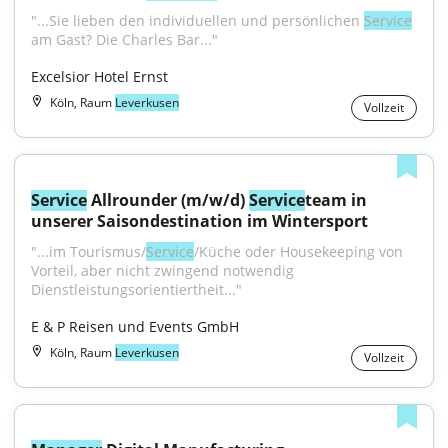
"...Sie lieben den individuellen und persönlichen 
Service
am Gast? Die Charles Bar..."
Excelsior Hotel Ernst
Köln, Raum
Leverkusen
Vollzeit
Service
 Allrounder (m/w/d) 
Service
team in 
unserer Saisondestination im Wintersport
"...im Tourismus/
Service
/Küche oder Housekeeping von 
Vorteil, aber nicht zwingend notwendig 
Dienstleistungsorientiertheit..."
E & P Reisen und Events GmbH
Köln, Raum
Leverkusen
Vollzeit