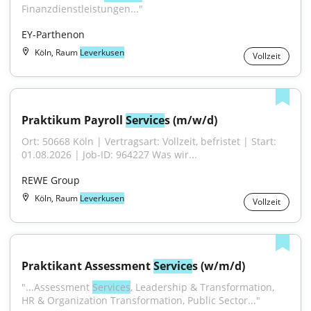
Finanzdienstleistungen..."
EY-Parthenon
Köln, Raum
Leverkusen
Vollzeit
Praktikum Payroll 
Service
s (m/w/d)
Ort: 50668 Köln | Vertragsart: Vollzeit, befristet | Start: 
01.08.2026 | Job-ID: 964227 Was wir...
REWE Group
Köln, Raum
Leverkusen
Vollzeit
Praktikant Assessment 
Service
s (w/m/d)
"...Assessment 
Services
, Leadership & Transformation, 
HR & Organization Transformation, Public Sector..."