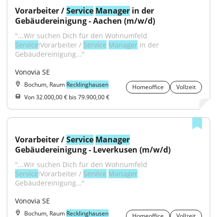
Vorarbeiter / 
Service
Manager
 in der 
Gebäudereinigung - Aachen (m/w/d)
"...Wir suchen Dich für den Wohnumfeld 
Service
!Vorarbeiter / 
Service
Manager
 in der 
Gebäudereinigung..."
Vonovia SE
Bochum, Raum
Recklinghausen
Homeoffice
Vollzeit
Von 32.000,00 € bis 79.900,00 €
Vorarbeiter / 
Service
Manager
Gebäudereinigung - Leverkusen (m/w/d)
"...Wir suchen Dich für den Wohnumfeld 
Service
!Vorarbeiter / 
Service
Manager
Gebäudereinigung..."
Vonovia SE
Bochum, Raum
Recklinghausen
Homeoffice
Vollzeit