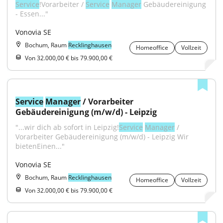
Service
!Vorarbeiter / 
Service
Manager
 Gebäudereinigung 
- Essen..."
Vonovia SE
Bochum, Raum
Recklinghausen
Homeoffice
Vollzeit
Von 32.000,00 € bis 79.900,00 €
Service
Manager
 / Vorarbeiter 
Gebäudereinigung (m/w/d) - Leipzig
"...wir dich ab sofort in Leipzig!
Service
Manager
 / 
Vorarbeiter Gebäudereinigung (m/w/d) - Leipzig Wir 
bietenEinen..."
Vonovia SE
Bochum, Raum
Recklinghausen
Homeoffice
Vollzeit
Von 32.000,00 € bis 79.900,00 €