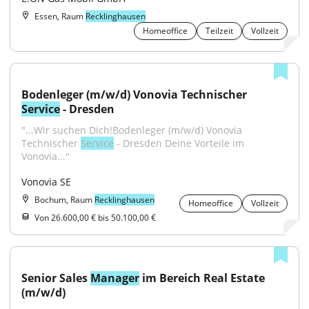
Essen, Raum
Recklinghausen
Homeoffice
Teilzeit
Vollzeit
Bodenleger (m/w/d) Vonovia Technischer 
Service
 - Dresden
"...​Wir suchen Dich!Bodenleger (m/w/d) Vonovia 
Technischer 
Service
 - Dresden Deine Vorteile im 
Vonovia..."
Vonovia SE
Bochum, Raum
Recklinghausen
Homeoffice
Vollzeit
Von 26.600,00 € bis 50.100,00 €
Senior Sales 
Manager
 im Bereich Real Estate 
(m/w/d)