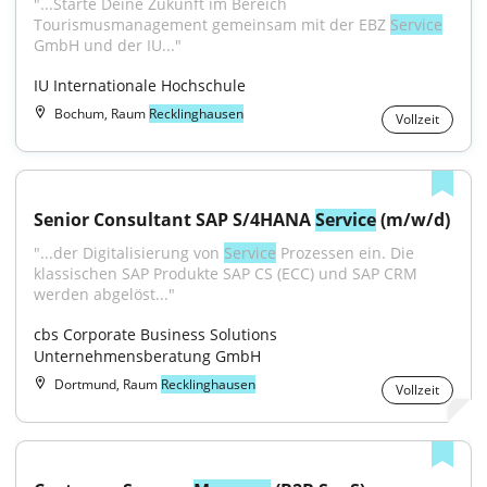
"...Starte Deine Zukunft im Bereich 
Tourismusmanagement gemeinsam mit der EBZ 
Service
GmbH und der IU..."
IU Internationale Hochschule
Bochum, Raum
Recklinghausen
Vollzeit
Senior Consultant SAP S/4HANA 
Service
 (m/w/d)
"...der Digitalisierung von 
Service
 Prozessen ein. Die 
klassischen SAP Produkte SAP CS (ECC) und SAP CRM 
werden abgelöst..."
cbs Corporate Business Solutions 
Unternehmensberatung GmbH
Dortmund, Raum
Recklinghausen
Vollzeit