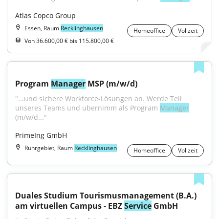
Atlas Copco Group
Essen, Raum
Recklinghausen
Homeoffice
Vollzeit
Von 36.600,00 € bis 115.800,00 €
Program 
Manager
 MSP (m/w/d)
"...und sichere Workforce-Lösungen an. Werde Teil 
unseres Teams und übernimm als Program 
Manager
(m/w/d..."
PrimeIng GmbH
Ruhrgebiet, Raum
Recklinghausen
Homeoffice
Vollzeit
Duales Studium Tourismusmanagement (B.A.) 
am virtuellen Campus - EBZ 
Service
 GmbH