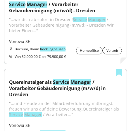
Service
Manager
 / Vorarbeiter 
Gebäudereinigung (m/w/d) - Dresden
"...wir dich ab sofort in Dresden!
Service
Manager
 / 
Vorarbeiter Gebäudereinigung (m/w/d) - Dresden Wir 
bietenEinen..."
Vonovia SE
Bochum, Raum
Recklinghausen
Homeoffice
Vollzeit
Von 32.000,00 € bis 79.900,00 €
Quereinsteiger als 
Service
Manager
 / 
Vorarbeiter Gebäudereinigung (m/w/d) in 
Dresden
"...und Freude an der Mitarbeiterführung mitbringst, 
freuen wir uns auf deine Bewerbung.Quereinsteiger als 
Service
Manager
 / Vorarbeiter..."
Vonovia SE