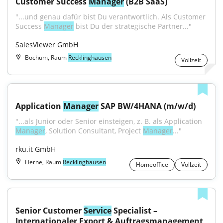
Customer Success 
Manager
 (B2B SaaS)
"...und genau dafür bist Du verantwortlich. Als Customer 
Success 
Manager
 bist Du der strategische Partner..."
SalesViewer GmbH
Bochum, Raum
Recklinghausen
Vollzeit
Application 
Manager
 SAP BW/4HANA (m/w/d)
"...als Junior oder Senior einsteigen, z. B. als Application 
Manager
, Solution Consultant, Project 
Manager
..."
rku.it GmbH
Herne, Raum
Recklinghausen
Homeoffice
Vollzeit
Senior Customer 
Service
 Specialist – 
Internationaler Export & Auftragsmanagement, 