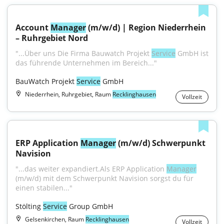
Account 
Manager
 (m/w/d) | Region Niederrhein 
– Ruhrgebiet Nord
"...Über uns Die Firma Bauwatch Projekt 
Service
 GmbH ist 
das führende Unternehmen im Bereich..."
BauWatch Projekt 
Service
 GmbH
Niederrhein, Ruhrgebiet, Raum
Recklinghausen
Vollzeit
ERP Application 
Manager
 (m/w/d) Schwerpunkt 
Navision
"...das weiter expandiert.Als ERP Application 
Manager
(m/w/d) mit dem Schwerpunkt Navision sorgst du für 
einen stabilen..."
Stölting 
Service
 Group GmbH
Gelsenkirchen, Raum
Recklinghausen
Vollzeit