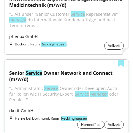
Medizintechnik (m/w/d)
"...Als unser "Senior Customer 
Service
 Representative" 
managst
 du internationale Kundenaufträge und hast 
Termintreue..."
phenox GmbH
Bochum, Raum
Recklinghausen
Vollzeit
Senior 
Service
 Owner Network and Connect 
(m/w/d)
"...Administrator, 
Service
 Owner oder Developer. Auch 
für Rollen wie IT Security Expert, 
Service
Manager
 oder 
People..."
rku.it GmbH
Herne bei Dortmund, Raum
Recklinghausen
Homeoffice
Vollzeit