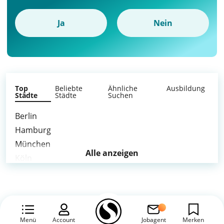
Ja
Nein
Top
Beliebte
Ähnliche
Ausbildung
Städte
Städte
Suchen
Berlin
Hamburg
München
Alle anzeigen
Köln
Frankfurt am Main
Stuttgart
Düsseldorf
Leipzig
Menü
Account
Jobagent
Merken