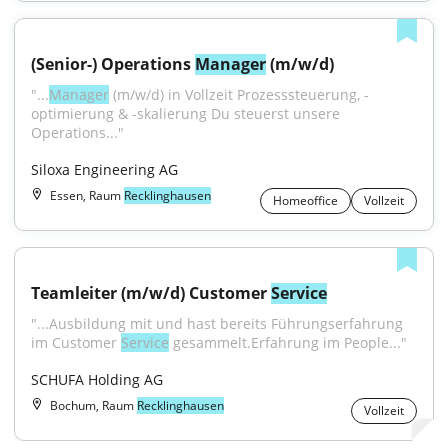
(Senior-) Operations 
Manager
 (m/w/d)
"...
Manager
 (m/w/d) in Vollzeit Prozesssteuerung, -
optimierung & -skalierung Du steuerst unsere 
Operations..."
Siloxa Engineering AG
Essen, Raum
Recklinghausen
Homeoffice
Vollzeit
Teamleiter (m/w/d) Customer 
Service
"...Ausbildung mit und hast bereits Führungserfahrung 
im Customer 
Service
 gesammelt.Erfahrung im People..."
SCHUFA Holding AG
Bochum, Raum
Recklinghausen
Vollzeit