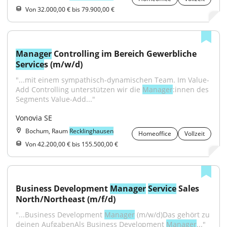
Von 32.000,00 € bis 79.900,00 €
Manager
 Controlling im Bereich Gewerbliche 
Service
s (m/w/d)
"...mit einem sympathisch-dynamischen Team. Im Value-
Add Controlling unterstützen wir die 
Manager
:innen des 
Segments Value-Add..."
Vonovia SE
Bochum, Raum
Recklinghausen
Homeoffice
Vollzeit
Von 42.200,00 € bis 155.500,00 €
Business Development 
Manager
Service
 Sales 
North/Northeast (m/f/d)
"...Business Development 
Manager
 (m/w/d)Das gehört zu 
deinen AufgabenAls Business Development 
Manager
..."