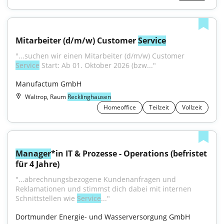
Mitarbeiter (d/m/w) Customer 
Service
"...suchen wir einen Mitarbeiter (d/m/w) Customer 
Service
 Start: Ab 01. Oktober 2026 (bzw..."
Manufactum GmbH
Waltrop, Raum
Recklinghausen
Homeoffice
Teilzeit
Vollzeit
Manager
*in IT & Prozesse - Operations (befristet 
für 4 Jahre)
"...abrechnungsbezogene Kundenanfragen und 
Reklamationen und stimmst dich dabei mit internen 
Schnittstellen wie 
Service
..."
Dortmunder Energie- und Wasserversorgung GmbH