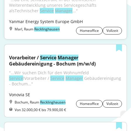
Weiterentwicklung unseres Servicegeschäfts 
alsTechnischer 
Service
Manager
..."
Yanmar Energy System Europe GmbH
Marl, Raum
Recklinghausen
Homeoffice
Vollzeit
Vorarbeiter / 
Service
Manager
Gebäudereinigung - Bochum (m/w/d)
"...Wir suchen Dich für den Wohnumfeld 
Service
!Vorarbeiter / 
Service
Manager
 Gebäudereinigung 
- Bochum..."
Vonovia SE
Bochum, Raum
Recklinghausen
Homeoffice
Vollzeit
Von 32.000,00 € bis 79.900,00 €