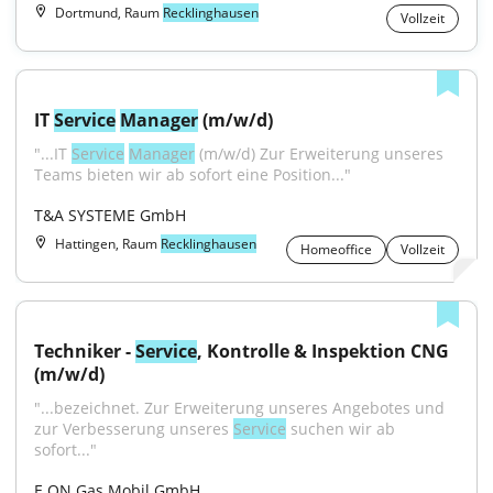
Dortmund, Raum
Recklinghausen
Vollzeit
IT 
Service
Manager
 (m/w/d)
"...IT 
Service
Manager
 (m/w/d) Zur Erweiterung unseres 
Teams bieten wir ab sofort eine Position..."
T&A SYSTEME GmbH
Hattingen, Raum
Recklinghausen
Homeoffice
Vollzeit
Techniker - 
Service
, Kontrolle & Inspektion CNG 
(m/w/d)
"...bezeichnet. Zur Erweiterung unseres Angebotes und 
zur Verbesserung unseres 
Service
 suchen wir ab 
sofort..."
E.ON Gas Mobil GmbH