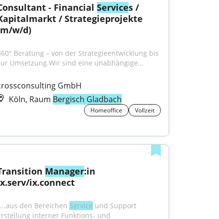
Consultant - Financial 
Service
s / 
Kapitalmarkt / Strategieprojekte 
(m/w/d)
360° Beratung – von der Strategieentwicklung bis 
zur Umsetzung.Wir sind eine unabhängige...
crossconsulting GmbH
Köln, Raum
Bergisch Gladbach
Homeoffice
Vollzeit
Transition 
Manager
:in 
ix.serv/ix.connect
"...aus den Bereichen 
Service
 und Support 
Erstellung interner Funktions- und 