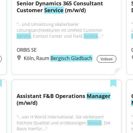
Senior Dynamics 365 Consultant 
Customer 
Service
 (m/w/d)
"...und Umsetzung skalierbarer 
Lösungsarchitekturen im Umfeld Customer 
Service
, Contact Center und Field 
Service
..."
ORBIS SE
Köln, Raum
Bergisch Gladbach
Vollzeit
Assistant F&B Operations 
Manager
(m/w/d)
"...von H World International. Sie verkörpert 
höchste Qualität und erstklassigen 
Service
. Die 
Basis hierfür..."