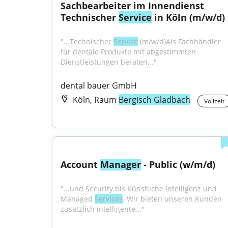
Sachbearbeiter im Innendienst 
Technischer 
Service
 in Köln (m/w/d)
"...Technischer 
Service
 (m⁠/⁠w⁠/⁠d)Als Fachhändler 
für dentale Produkte mit abgestimmten 
Dienstleistungen beraten..."
dental bauer GmbH
Köln, Raum
Bergisch Gladbach
Vollzeit
Account 
Manager
 - Public (w/m/d)
"...und Security bis Künstliche Intelligenz und 
Managed 
Services
. Wir bieten unseren Kunden 
zusätzlich intelligente..."