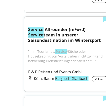
Service
 Allrounder (m/w/d) 
Service
team in unserer 
Saisondestination im Wintersport
"...im Tourismus/
Service
/Küche oder 
Housekeeping von Vorteil, aber nicht zwingend 
notwendig Dienstleistungsorientiertheit..."
E & P Reisen und Events GmbH
Köln, Raum
Bergisch Gladbach
Vollzeit