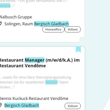
gearbeitet. • Ein gutes Verständnis von IT-
Service
..."
Walbusch Gruppe
Solingen, Raum
Bergisch Gladbach
Homeoffice
Vollzeit
Restaurant 
Manager
 (m/w/d/k.A.) im 
Restaurant Vendôme
"...sowie für eine faire Dienstplangestaltung 
Brennen Sie für exzellenten 
Service
? Dann 
licken..."
Dennis Kuckuck Restaurant Vendôme
Bergisch Gladbach
Vollzeit