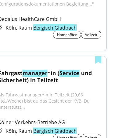
Konfigurationsdokumentationen Begleitung..."
Dedalus HealthCare GmbH
Köln, Raum
Bergisch Gladbach
Homeoffice
Vollzeit
Fahrgast
manager
*in (
Service
 und 
Sicherheit) in Teilzeit
Als Fahrgastmanager*in in Teilzeit (29,66 
Std./Woche) bist du das Gesicht der KVB. Du 
nterstützt...
Kölner Verkehrs-Betriebe AG
Köln, Raum
Bergisch Gladbach
Homeoffice
Teilzeit