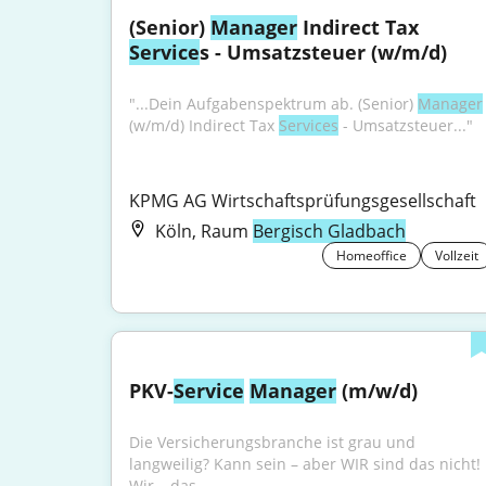
(Senior) 
Manager
 Indirect Tax 
Service
s - Umsatzsteuer (w/m/d)
"...Dein Aufgabenspektrum ab. (Senior) 
Manager
(w/m/d) Indirect Tax 
Services
 - Umsatzsteuer..."
KPMG AG Wirtschaftsprüfungsgesellschaft
Köln, Raum
Bergisch Gladbach
Homeoffice
Vollzeit
PKV-
Service
Manager
 (m/w/d)
Die Versicherungsbranche ist grau und 
langweilig? Kann sein – aber WIR sind das nicht! 
Wir – das...