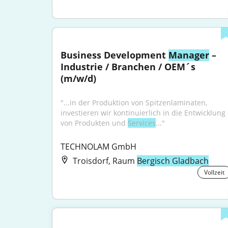
Business Development 
Manager
 – 
Industrie / Branchen / OEM´s 
(m/w/d)
"...in der Produktion von Spitzenlaminaten, 
investieren wir kontinuierlich in die Entwicklung 
von Produkten und 
Services
..."
TECHNOLAM GmbH
Troisdorf, Raum
Bergisch Gladbach
Vollzeit