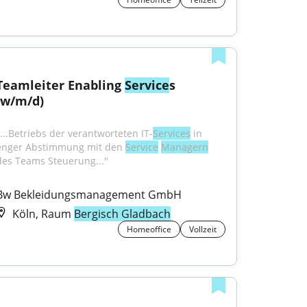
Teamleiter Enabling 
Service
s 
(w/m/d)
"...Betriebs der verantworteten IT-
Services
 in 
enger Abstimmung mit den 
Service
Managern
des Teams Steuerung..."
Bw Bekleidungsmanagement GmbH
Köln, Raum
Bergisch Gladbach
Homeoffice
Vollzeit