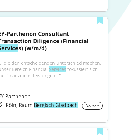
EY-Parthenon Consultant 
Transaction Diligence (Financial 
Service
s) (w/m/d)
"...die den entscheidenden Unterschied machen. 
Unser Bereich Financial 
Services
 fokussiert sich 
auf Finanzdienstleistungen..."
EY-Parthenon
Köln, Raum
Bergisch Gladbach
Vollzeit