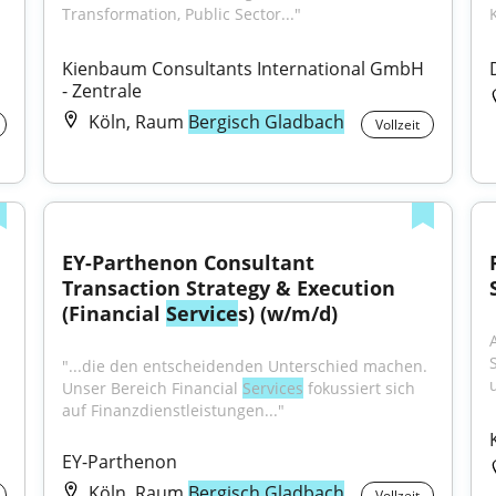
Transformation, Public Sector..."
Kienbaum Consultants International GmbH 
- Zentrale
Köln, Raum
Bergisch Gladbach
Vollzeit
EY-Parthenon Consultant 
Transaction Strategy & Execution 
(Financial 
Service
s) (w/m/d)
"...die den entscheidenden Unterschied machen. 
u
Unser Bereich Financial 
Services
 fokussiert sich 
auf Finanzdienstleistungen..."
EY-Parthenon
Köln, Raum
Bergisch Gladbach
Vollzeit