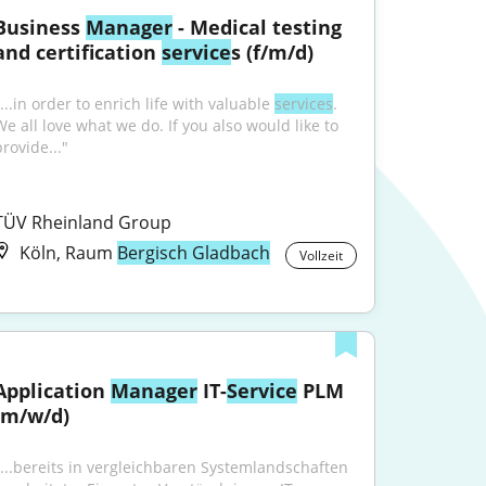
Business 
Manager
 - Medical testing 
and certification 
service
s (f/m/d)
...in order to enrich life with valuable 
services
. 
We all love what we do. If you also would like to 
rovide..."
TÜV Rheinland Group
Köln, Raum
Bergisch Gladbach
Vollzeit
Application 
Manager
 IT-
Service
 PLM 
(m/w/d)
"...bereits in vergleichbaren Systemlandschaften 