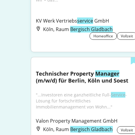
KV Werk Vertriebs
service
 GmbH
Köln, Raum
Bergisch Gladbach
Homeoffice
Vollzeit
Technischer Property 
Manager
(m/w/d) für Berlin, Köln und Soest
"...Investoren eine ganzheitliche Full-
Service
-
Lösung für fortschrittliches 
Immobilienmanagement von Wohn..."
Valon Property Management GmbH
Köln, Raum
Bergisch Gladbach
Vollzeit