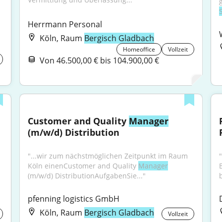
Herrmann Personal
Köln, Raum
Bergisch Gladbach
Homeoffice
Vollzeit
Von 46.500,00 € bis 104.900,00 €
Customer and Quality 
Manager
(m/w/d) Distribution
"...wir zum nächstmöglichen Zeitpunkt im Raum 
Köln einenCustomer and Quality 
Manager
(m/w/d) DistributionAufgabenSie..."
b
pfenning logistics GmbH
Köln, Raum
Bergisch Gladbach
Vollzeit