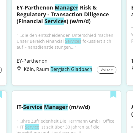
EY-Parthenon 
Manager
 Risk & 
Regulatory - Transaction Diligence 
(Financial 
Service
s) (w/m/d)
"
"...die den entscheidenden Unterschied machen. 
p
Unser Bereich Financial 
Services
 fokussiert sich 
auf Finanzdienstleistungen..."
EY-Parthenon
Köln, Raum
Bergisch Gladbach
Vollzeit
IT-
Service
Manager
 (m/w/d)
"...Ihre Zufriedenheit.Die Herrmann GmbH Office 
+ IT 
Service
 ist seit über 30 Jahren auf die 
Vermittlung und Überlassung..."