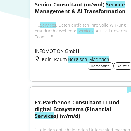
Senior Consultant (m/w/d) 
Service
Management & AI Transformation
"...
Services
. Daten entfalten ihre volle Wirkung 
erst durch exzellente 
Services
. Als Teil unseres 
Teams..."
INFOMOTION GmbH
Köln, Raum
Bergisch Gladbach
Homeoffice
Vollzeit
EY-Parthenon Consultant IT und 
digital Ecosystems (Financial 
Service
s) (w/m/d)
"...die den entscheidenden Unterschied machen.