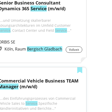
Senior Business Consultant 
Dynamics 365 
Service
 (m/w/d)
"...und Umsetzung skalierbarer 
Lösungsarchitekturen im Umfeld Customer 
Service
, Contact Center und Field 
Service
..."
ORBIS SE
Köln, Raum
Bergisch Gladbach
Vollzeit
Commercial Vehicle Business TEAM 
Manager
 (m/w/d)
"...des Einführungsprozesses von Commercial 
Vehicle Sales to 
Service
.Spezifische 
Händlerinitiativen und Berichte..."