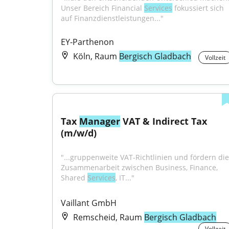
Unser Bereich Financial 
Services
 fokussiert sich 
auf Finanzdienstleistungen..."
EY-Parthenon
Köln, Raum
Bergisch Gladbach
Vollzeit
Tax 
Manager
 VAT & Indirect Tax 
(m/w/d)
"...gruppenweite VAT-Richtlinien und fördern die 
Zusammenarbeit zwischen Business, Finance, 
Shared 
Services
, IT..."
Vaillant GmbH
Remscheid, Raum
Bergisch Gladbach
Vollzeit