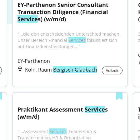
EY-Parthenon Senior Consultant 
Transaction Diligence (Financial 
Service
s) (w/m/d)
"...die den entscheidenden Unterschied machen. 
Unser Bereich Financial 
Services
 fokussiert sich 
auf Finanzdienstleistungen..."
EY-Parthenon
Köln, Raum
Bergisch Gladbach
Vollzeit
Praktikant Assessment 
Service
s 
(w/m/d)
"...Assessment 
Services
, Leadership & 
Transformation, HR & Organization 
 