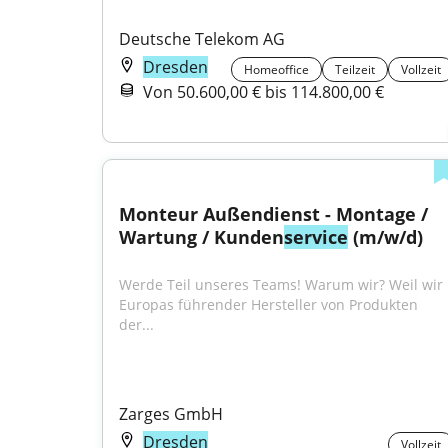
Deutsche Telekom AG
Dresden
Homeoffice
Teilzeit
Vollzeit
Von 50.600,00 € bis 114.800,00 €
Monteur Außendienst - Montage / 
Wartung / Kunden
service
 (m/w/d)
Werde Teil unseres Teams! Warum wir? Weil wir 
Europas führender Hersteller von Produkten 
der...
Zarges GmbH
Dresden
Vollzeit