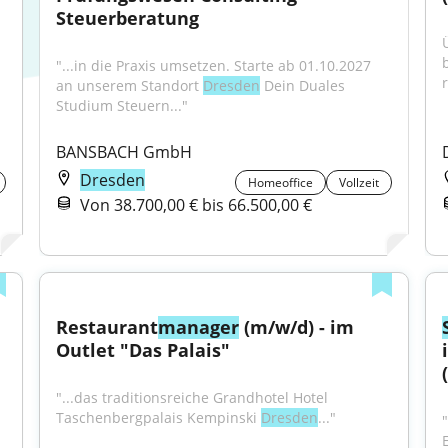
Steuerberatung
"...in die Praxis umsetzen. Starte ab 01.10.2027 
r
an unserem Standort 
Dresden
 Dein Duales 
Studium Steuern..."
BANSBACH GmbH
Dresden
Homeoffice
Vollzeit
Von 38.700,00 € bis 66.500,00 €
Restaurant
manager
 (m/w/d) - im 
Outlet "Das Palais"
"...das traditionsreiche Grandhotel Hotel 
Taschenbergpalais Kempinski 
Dresden
..."