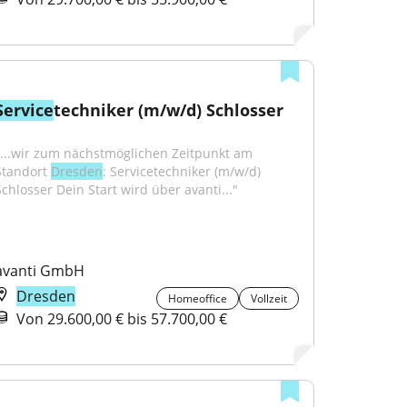
Service
techniker (m/w/d) Schlosser
"...wir zum nächstmöglichen Zeitpunkt am 
Standort 
Dresden
: Servicetechniker (m/w/d) 
Schlosser Dein Start wird über avanti..."
avanti GmbH
Dresden
Homeoffice
Vollzeit
Von 29.600,00 € bis 57.700,00 €