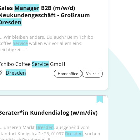
Sales 
Manager
 B2B (m/w/d) 
Neukundengeschäft - Großraum 
Dresden
"...Wir bleiben anders. Du auch? Beim Tchibo 
Coffee 
Service
 wollen wir vor allem eins: 
eichtigkeit..."
Tchibo Coffee 
Service
 GmbH
Dresden
Homeoffice
Vollzeit
Berater*in Kundendialog (w/m/div)
"...unseren Markt 
Dresden
, ausgehend vom 
Standort Königstraße 26, 01097 
Dresden
, suchen 
wir dich alsBerater*in..."