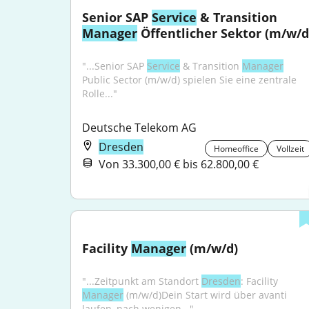
Senior SAP 
Service
 & Transition 
Manager
 Öffentlicher Sektor (m/w/d
"...Senior SAP 
Service
 & Transition 
Manager
Public Sector (m/w/d) spielen Sie eine zentrale 
Rolle..."
Deutsche Telekom AG
Dresden
Homeoffice
Vollzeit
Von 33.300,00 € bis 62.800,00 €
Facility 
Manager
 (m/w/d)
"...Zeitpunkt am Standort 
Dresden
: Facility 
Manager
 (m/w/d)Dein Start wird über avanti 
laufen, nach wenigen..."