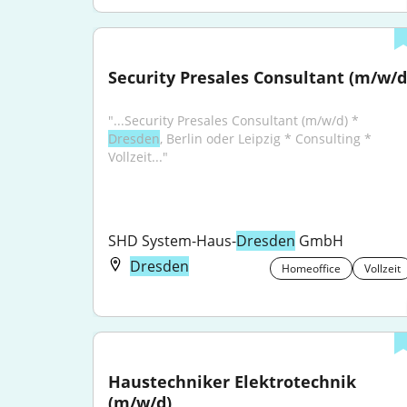
Security Presales Consultant (m/w/d
"...Security Presales Consultant (m/w/d) * 
Dresden
, Berlin oder Leipzig * Consulting * 
Vollzeit..."
SHD System-Haus-
Dresden
 GmbH
Dresden
Homeoffice
Vollzeit
Haustechniker Elektrotechnik 
(m/w/d)