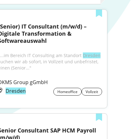
(Senior) IT Consultant (m/w/d) – 
Digitale Transformation & 
Softwareauswahl
"...im Bereich IT Consulting am Standort 
Dresden
uchen wir ab sofort, in Vollzeit und unbefristet, 
inen (Senior..."
DKMS Group gGmbH
Dresden
Homeoffice
Vollzeit
Senior Consultant SAP HCM Payroll 
(m/w/d)