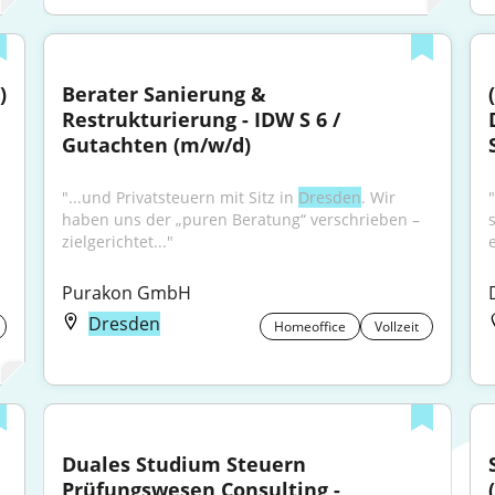
)
Berater Sanierung & 
Restrukturierung - IDW S 6 / 
Gutachten (m/w/d)
"...und Privatsteuern mit Sitz in 
Dresden
. Wir 
haben uns der „puren Beratung“ verschrieben – 
s
zielgerichtet..."
e
Purakon GmbH
Dresden
Homeoffice
Vollzeit
Duales Studium Steuern 
Prüfungswesen Consulting - 