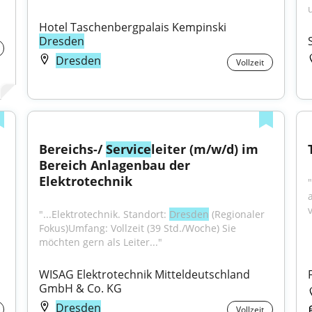
Hotel Taschenbergpalais Kempinski 
Dresden
Dresden
Vollzeit
Bereichs-/ 
Service
leiter (m/w/d) im 
Bereich Anlagenbau der 
Elektrotechnik
"...Elektrotechnik. Standort: 
Dresden
 (Regionaler 
Fokus)Umfang: Vollzeit (39 Std./Woche) Sie 
möchten gern als Leiter..."
WISAG Elektrotechnik Mitteldeutschland 
GmbH & Co. KG
Dresden
Vollzeit