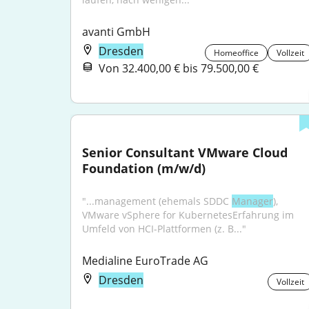
avanti GmbH
Dresden
Homeoffice
Vollzeit
Von 32.400,00 € bis 79.500,00 €
Senior Consultant VMware Cloud 
Foundation (m/w/d)
"...management (ehemals SDDC 
Manager
), 
VMware vSphere for KubernetesErfahrung im 
Umfeld von HCI-Plattformen (z. B..."
Medialine EuroTrade AG
Dresden
Vollzeit