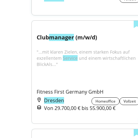
Club
manager
 (m/w/d)
"...mit klaren Zielen, einem starken Fokus auf 
exzellentem 
Service
 und einem wirtschaftlichen 
BlickAls..."
Fitness First Germany GmbH
Dresden
Homeoffice
Vollzeit
Von 29.700,00 € bis 55.900,00 €