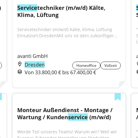
)
Service
techniker (m/w/d) Kälte, 
Klima, Lüftung
Servicetechniker (m/w/d) Kälte, Klima, Lüftung 
Einsatzort:DresdenMit uns ist dein zukünftiger...
avanti GmbH
Dresden
Homeoffice
Vollzeit
Von 33.800,00 € bis 67.400,00 €
Monteur Außendienst - Montage / 
Wartung / Kunden
service
 (m/w/d)
Werde Teil unseres Teams! Warum wir? Weil wir 
 
Europas führender Hersteller von Produkten 