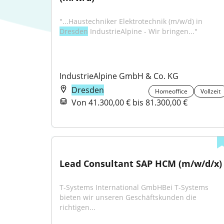
"...Haustechniker Elektrotechnik (m/w/d) in 
Dresden
 IndustrieAlpine - Wir bringen..."
IndustrieAlpine GmbH & Co. KG
Dresden
Homeoffice
Vollzeit
Von 41.300,00 € bis 81.300,00 €
Lead Consultant SAP HCM (m/w/d/x)
T-Systems International GmbHBei T-Systems 
bieten wir unseren Geschäftskunden die 
richtigen...