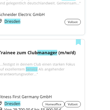
und gelegentlich deutschlandweit. Gemeinsam..."
Schneider Electric GmbH
Dresden
Vollzeit
Trainee zum Club
manager
 (m/w/d)
"...festigst in deinem Club einen starken Fokus 
auf exzellentem 
Service
 Als angehender 
verantwortungsvoller..."
Fitness First Germany GmbH
Dresden
Homeoffice
Vollzeit
Von 29.700,00 € bis 55.900,00 €