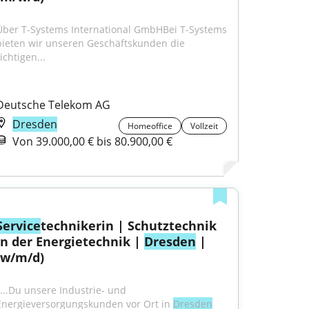
Über T-Systems International GmbHBei T-Systems 
bieten wir unseren Geschäftskunden die 
ichtigen...
Deutsche Telekom AG
Dresden
Homeoffice
Vollzeit
Von 39.000,00 € bis 80.900,00 €
Service
technikerin | Schutztechnik 
in der Energietechnik | 
Dresden
 | 
(w/m/d)
"...Du unsere Industrie- und 
Energieversorgungskunden vor Ort in 
Dresden