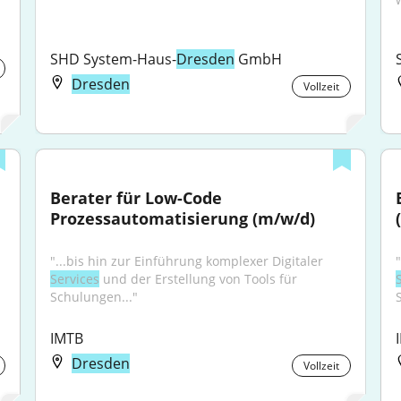
SHD System-Haus-
Dresden
 GmbH
Dresden
Vollzeit
Berater für Low-Code 
Prozessautomatisierung (m/w/d)
"...bis hin zur Einführung komplexer Digitaler 
Services
 und der Erstellung von Tools für 
Schulungen..."
IMTB
Dresden
Vollzeit