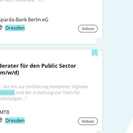
Sparda-Bank Berlin eG
Dresden
Vollzeit
Berater für den Public Sector 
(m/w/d)
"...bis hin zur Einführung komplexer Digitaler 
Services
 und der Erstellung von Tools für 
Schulungen..."
IMTB
Dresden
Vollzeit