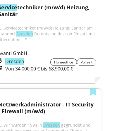
Service
techniker (m/w/d) Heizung, 
Sanitär
"...Servicetechniker (m/w/d) Heizung, Sanitär am 
Standort 
Dresden
 Du entscheidest ob Einsatz mit 
Übernahme..."
avanti GmbH
Dresden
Homeoffice
Vollzeit
Von 34.000,00 € bis 68.900,00 €
Netzwerkadministrator - IT Security 
/ Firewall (m/w/d)
"...Wir wurden 1994 in 
Dresden
 gegründet und 
hat sich von dort aus auf nationaler Ebene..."