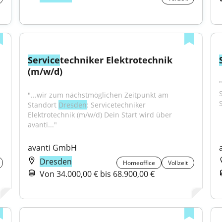
Service
techniker Elektrotechnik 
(m/w/d)
"...wir zum nächstmöglichen Zeitpunkt am 
Standort 
Dresden
: Servicetechniker 
Elektrotechnik (m/w/d) Dein Start wird über 
avanti..."
avanti GmbH
Dresden
Homeoffice
Vollzeit
Von 34.000,00 € bis 68.900,00 €