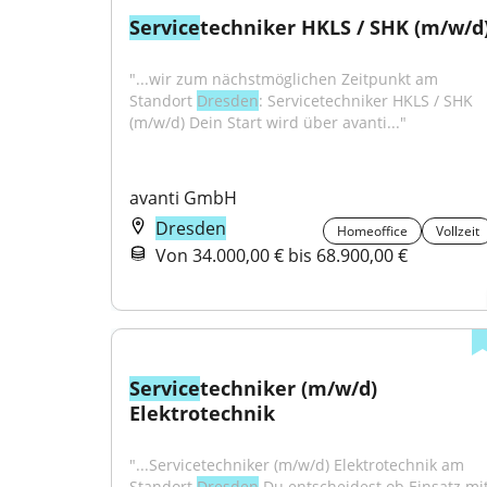
Service
techniker HKLS / SHK (m/w/d
"...wir zum nächstmöglichen Zeitpunkt am 
Standort 
Dresden
: Servicetechniker HKLS / SHK 
(m/w/d) Dein Start wird über avanti..."
avanti GmbH
Dresden
Homeoffice
Vollzeit
Von 34.000,00 € bis 68.900,00 €
Service
techniker (m/w/d) 
Elektrotechnik
"...Servicetechniker (m/w/d) Elektrotechnik am 
Standort 
Dresden
 Du entscheidest ob Einsatz mit