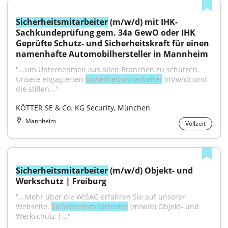
Sicherheitsmitarbeiter
 (m/w/d) mit IHK-
Sachkundeprüfung gem. 34a GewO oder IHK 
Geprüfte Schutz- und Sicherheitskraft für einen 
namenhafte Automobilhersteller in Mannheim
"...um Unternehmen aus allen Branchen zu schützen. 
Unsere engagierten 
Sicherheitsmitarbeiter
 (m/w/d) sind 
die stillen..."
KÖTTER SE & Co. KG Security, München
Mannheim
Vollzeit
Sicherheitsmitarbeiter
 (m/w/d) Objekt- und 
Werkschutz | Freiburg
"...Mehr über die WISAG erfahren Sie auf unserer 
Webseite. 
Sicherheitsmitarbeiter
 (m/w/d) Objekt- und 
Werkschutz |..."