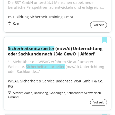
Die BST GmbH unterstützt Menschen dabei, neue 
berufliche Perspektiven zu entwickeln und erfolgreich...
BST Bildung Sicherheit Training GmbH
Köln
Vollzeit
Sicherheitsmitarbeiter
 (m/w/d) Unterrichtung 
oder Sachkunde nach §34a GewO | Alfdorf
"...Mehr über die WISAG erfahren Sie auf unserer 
Webseite. 
Sicherheitsmitarbeiter
 (m/w/d) Unterrichtung 
oder Sachkunde..."
WISAG Sicherheit & Service Bodensee WSK GmbH & Co. 
KG
Alfdorf, Aalen, Backnang, Göppingen, Schorndorf, Schwäbisch
Gmünd
Vollzeit