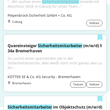
"...Wir suchen einen 
Sicherheitsmitarbeiter
 (m/w/d) mit 
Abschluss GSSK in Coburg für unser Team..."
Piepenbrock Sicherheit GmbH + Co. KG
Coburg
Vollzeit
Quereinsteiger 
Sicherheitsmitarbeiter
 (m/w/d) § 
34a Bremerhaven
Du suchst einen spannenden Job in der 
Sicherheitsbranche, aber weißt noch nicht genau, was zu 
dir...
KÖTTER SE & Co. KG Security - Bremerhaven
Bremerhaven
Teilzeit
Vollzeit
Sicherheitsmitarbeiter
 im Objektschutz (m/w/d)