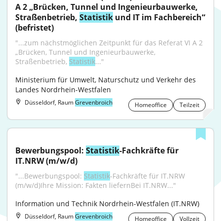
A 2 „Brücken, Tunnel und Ingenieurbauwerke, 
Straßenbetrieb, 
Statistik
 und IT im Fachbereich“ 
(befristet)
"...zum nächstmöglichen Zeitpunkt für das Referat VI A 2 
„Brücken, Tunnel und Ingenieurbauwerke, 
Straßenbetrieb, 
Statistik
..."
Ministerium für Umwelt, Naturschutz und Verkehr des 
Landes Nordrhein-Westfalen
Düsseldorf, Raum
Grevenbroich
Homeoffice
Teilzeit
Bewerbungspool: 
Statistik
-Fachkräfte für 
IT.NRW (m/w/d)
"...Bewerbungspool: 
Statistik
-Fachkräfte für IT.NRW 
(m/w/d)Ihre Mission: Fakten liefernBei IT.NRW..."
Information und Technik Nordrhein-Westfalen (IT.NRW)
Düsseldorf, Raum
Grevenbroich
Homeoffice
Vollzeit