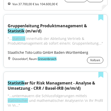
Von 37.700,00 € bis 104.600,00 €
Gruppenleitung Produktmanagement & 
Statistik
 (m/w/d)
"...
Statistik
 innerhalb der Abteilung Vertrieb & 
Produktmanagement ab sofort eine/n: Gruppenleitung..."
Staatliche Toto-Lotto GmbH Baden-Württemberg
Düsseldorf, Raum
Grevenbroich
Vollzeit
Statistik
er für Risk Management - Analyse & 
Umsetzung - CRR / Basel-IRB (w/m/d)
"...untermauern die Schlussfolgerungen mittels 
statistischer
 und mathematischer Analysen\n \n Ihr Profil 
\n \n..."