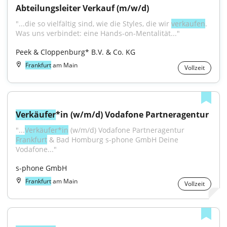
Abteilungsleiter Verkauf (m/w/d)
"...die so vielfältig sind, wie die Styles, die wir 
verkaufen
. 
Was uns verbindet: eine Hands-on-Mentalität..."
Peek & Cloppenburg* B.V. & Co. KG
Frankfurt
am Main
Vollzeit
Verkäufer
*in (w/m/d) Vodafone Partneragentur
"...
Verkäufer*in
 (w/m/d) Vodafone Partneragentur 
Frankfurt
 & Bad Homburg s-phone GmbH Deine 
Vodafone..."
s-phone GmbH
Frankfurt
am Main
Vollzeit