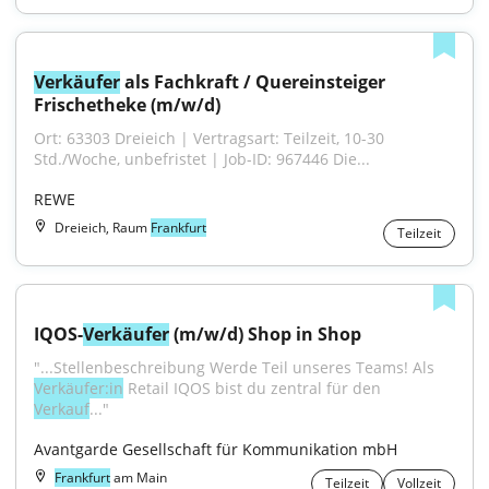
Verkäufer
 als Fachkraft / Quereinsteiger 
Frischetheke (m/w/d)
Ort: 63303 Dreieich | Vertragsart: Teilzeit, 10-30 
Std./Woche, unbefristet | Job-ID: 967446 Die...
REWE
Dreieich, Raum
Frankfurt
Teilzeit
IQOS-
Verkäufer
 (m/w/d) Shop in Shop
"...Stellenbeschreibung Werde Teil unseres Teams! Als 
Verkäufer:in
 Retail IQOS bist du zentral für den 
Verkauf
..."
Avantgarde Gesellschaft für Kommunikation mbH
Frankfurt
am Main
Teilzeit
Vollzeit