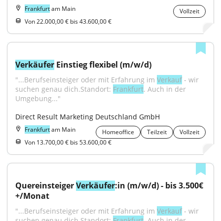
Frankfurt
am Main
Vollzeit
Von 22.000,00 € bis 43.600,00 €
Verkäufer
 Einstieg flexibel (m/w/d)
"...Berufseinsteiger oder mit Erfahrung im 
Verkauf
 - wir 
suchen genau dich.Standort: 
Frankfurt
. Auch in der 
Umgebung..."
Direct Result Marketing Deutschland GmbH
Frankfurt
am Main
Homeoffice
Teilzeit
Vollzeit
Von 13.700,00 € bis 53.600,00 €
Quereinsteiger 
Verkäufer
:in (m/w/d) - bis 3.500€
+/Monat
"...Berufseinsteiger oder mit Erfahrung im 
Verkauf
 - wir 
suchen genau dich.Standort: 
Frankfurt
. Auch in der 