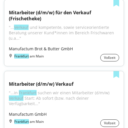
Mitarbeiter (d/m/w) für den Verkauf 
(Frischetheke)
"...
Verkauf
 und kompetente, sowie serviceorientierte 
Beratung unserer Kund*innen im Bereich Frischwaren 
(u.a..."
Manufactum Brot & Butter GmbH
Frankfurt
am Main
Vollzeit
Mitarbeiter (d/m/w) Verkauf
"...in 
Frankfurt
 suchen wir einen Mitarbeiter (d/m/w) 
Verkauf
 Start: Ab sofort (bzw. nach deiner 
Verfügbarkeit..."
Manufactum GmbH
Frankfurt
am Main
Vollzeit