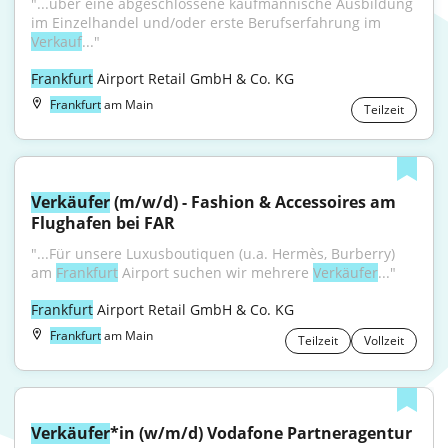
"...über eine abgeschlossene kaufmännische Ausbildung 
im Einzelhandel und/oder erste Berufserfahrung im 
Verkauf
..."
Frankfurt
 Airport Retail GmbH & Co. KG
Frankfurt
am Main
Teilzeit
Verkäufer
 (m/w/d) - Fashion & Accessoires am 
Flughafen bei FAR
"...Für unsere Luxusboutiquen (u.a. Hermès, Burberry) 
am 
Frankfurt
 Airport suchen wir mehrere 
Verkäufer
..."
Frankfurt
 Airport Retail GmbH & Co. KG
Frankfurt
am Main
Teilzeit
Vollzeit
Verkäufer
*in (w/m/d) Vodafone Partneragentur