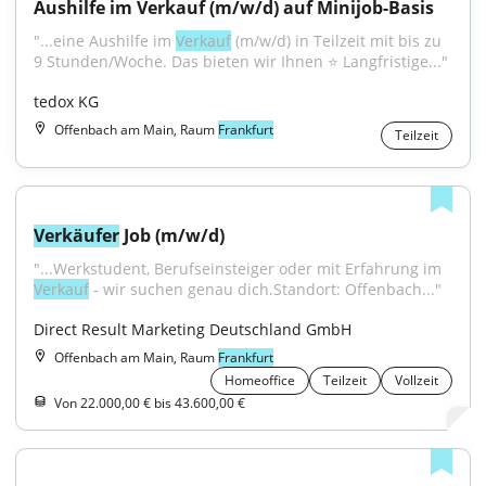
Aushilfe im Verkauf (m/w/d) auf Minijob-Basis
"...eine Aushilfe im 
Verkauf
 (m/w/d) in Teilzeit mit bis zu 
9 Stunden/Woche. Das bieten wir Ihnen ⭐ Langfristige..."
tedox KG
Offenbach am Main, Raum
Frankfurt
Teilzeit
Verkäufer
 Job (m/w/d)
"...Werkstudent, Berufseinsteiger oder mit Erfahrung im 
Verkauf
 - wir suchen genau dich.Standort: Offenbach..."
Direct Result Marketing Deutschland GmbH
Offenbach am Main, Raum
Frankfurt
Homeoffice
Teilzeit
Vollzeit
Von 22.000,00 € bis 43.600,00 €