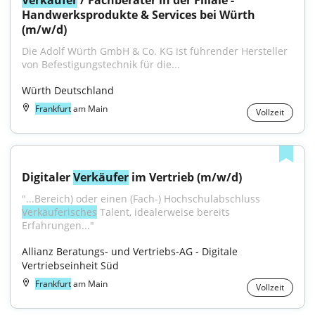
Verkäufer
 / Fachberater in der Filiale - 
Handwerksprodukte & Services bei Würth 
(m/w/d)
Die Adolf Würth GmbH & Co. KG ist führender Hersteller 
von Befestigungstechnik für die...
Würth Deutschland
Frankfurt
am Main
Vollzeit
Digitaler 
Verkäufer
 im Vertrieb (m/w/d)
"...Bereich) oder einen (Fach-) Hochschulabschluss 
Verkäuferisches
 Talent, idealerweise bereits 
Erfahrungen..."
Allianz Beratungs- und Vertriebs-AG - Digitale 
Vertriebseinheit Süd
Frankfurt
am Main
Vollzeit