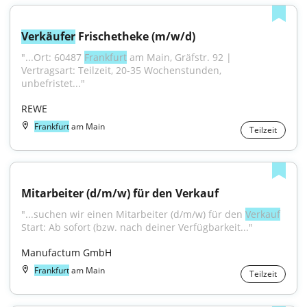
Verkäufer
 Frischetheke (m/w/d)
"...Ort: 60487 
Frankfurt
 am Main, Gräfstr. 92 | 
Vertragsart: Teilzeit, 20-35 Wochenstunden, 
unbefristet..."
REWE
Frankfurt
am Main
Teilzeit
Mitarbeiter (d/m/w) für den Verkauf
"...suchen wir einen Mitarbeiter (d/m/w) für den 
Verkauf
Start: Ab sofort (bzw. nach deiner Verfügbarkeit..."
Manufactum GmbH
Frankfurt
am Main
Teilzeit