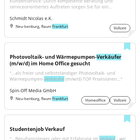
Kundenservice: Durch kompetente Beratung und 
serviceorientiertes Auftreten sorgen Sie für ein...
Schmidt Nicolas e.K.
Neu-Isenburg, Raum
Frankfurt
Vollzeit
Photovoltaik- und Wärmepumpen-
Verkäufer
(m/w/d) im Home Office gesucht
"...als freier und selbstständiger Photovoltaik- und 
Wärmepumpen-
Verkäufer
 (m/w/d) TOP Provisionen..."
Spin-Off Media GmbH
Neu-Isenburg, Raum
Frankfurt
Homeoffice
Vollzeit
Studentenjob Verkauf
"...Berufseinsteiger oder mit Erfahrung im 
Verkauf
 - wir 