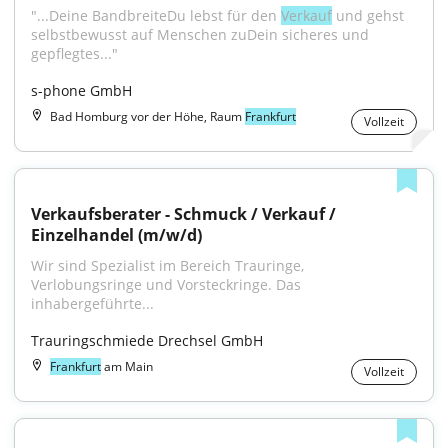
"...Deine BandbreiteDu lebst für den 
Verkauf
 und gehst 
selbstbewusst auf Menschen zuDein sicheres und 
gepflegtes..."
s-phone GmbH
Bad Homburg vor der Höhe, Raum
Frankfurt
Vollzeit
Verkaufsberater - Schmuck / Verkauf / 
Einzelhandel (m/w/d)
Wir sind Spezialist im Bereich Trauringe, 
Verlobungsringe und Vorsteckringe. Das 
inhabergeführte...
Trauringschmiede Drechsel GmbH
Frankfurt
am Main
Vollzeit