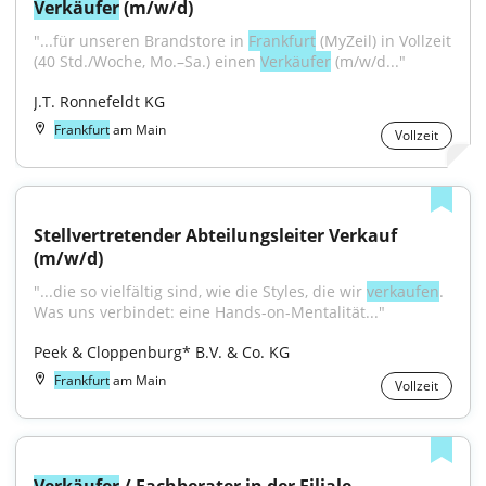
Verkäufer
 (m/w/d)
"...für unseren Brandstore in 
Frankfurt
 (MyZeil) in Vollzeit 
(40 Std./Woche, Mo.–Sa.) einen 
Verkäufer
 (m/w/d..."
J.T. Ronnefeldt KG
Frankfurt
am Main
Vollzeit
Stellvertretender Abteilungsleiter Verkauf 
(m/w/d)
"...die so vielfältig sind, wie die Styles, die wir 
verkaufen
. 
Was uns verbindet: eine Hands-on-Mentalität..."
Peek & Cloppenburg* B.V. & Co. KG
Frankfurt
am Main
Vollzeit