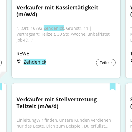
Verkäufer mit Kassiertätigkeit 
(m/w/d)
"...Ort: 16792 
Zehdenick
, Grünstr. 11 | 
Vertragsart: Teilzeit, 30 Std./Woche, unbefristet | 
Job-ID..."
REWE
Zehdenick
Teilzeit
Verkäufer mit Stellvertretung 
Teilzeit (m/w/d)
EinleitungWir finden, unsere Kunden verdienen 
nur das Beste. Dich zum Beispiel. Du erfüllst...