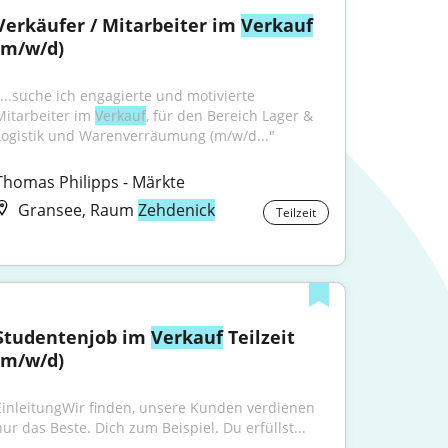
Verkäufer / Mitarbeiter im 
Verkauf
(m/w/d)
"...suche ich engagierte und motivierte 
Mitarbeiter im 
Verkauf
, für den Bereich Lager & 
Logistik und Warenverräumung (m/w/d..."
Thomas Philipps - Märkte
Gransee, Raum
Zehdenick
Teilzeit
Studentenjob im 
Verkauf
 Teilzeit 
(m/w/d)
EinleitungWir finden, unsere Kunden verdienen 
nur das Beste. Dich zum Beispiel. Du erfüllst...