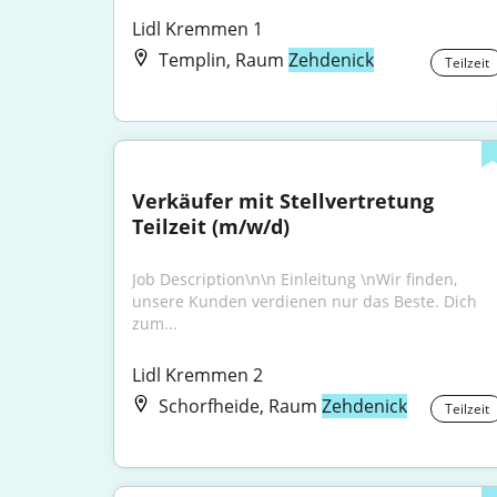
Lidl Kremmen 1
Templin, Raum
Zehdenick
Teilzeit
Verkäufer mit Stellvertretung 
Teilzeit (m/w/d)
Job Description\n\n Einleitung \nWir finden, 
unsere Kunden verdienen nur das Beste. Dich 
zum...
Lidl Kremmen 2
Schorfheide, Raum
Zehdenick
Teilzeit