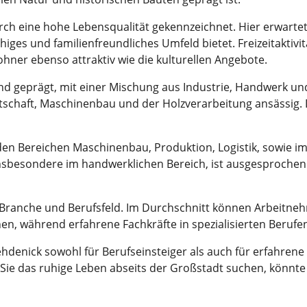
rch eine hohe Lebensqualität gekennzeichnet. Hier erwartet
uhiges und familienfreundliches Umfeld bietet. Freizeitakti
hner ebenso attraktiv wie die kulturellen Angebote.
and geprägt, mit einer Mischung aus Industrie, Handwerk u
chaft, Maschinenbau und der Holzverarbeitung ansässig. 
 den Bereichen Maschinenbau, Produktion, Logistik, sowie 
nsbesondere im handwerklichen Bereich, ist ausgesprochen 
h Branche und Berufsfeld. Im Durchschnitt können Arbeitne
nen, während erfahrene Fachkräfte in spezialisierten Berufe
denick sowohl für Berufseinsteiger als auch für erfahrene 
Sie das ruhige Leben abseits der Großstadt suchen, könnte 