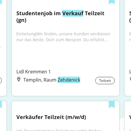
Studentenjob im 
Verkauf
 Teilzeit 
(gn)
EinleitungWir finden, unsere Kunden verdienen 
nur das Beste. Dich zum Beispiel. Du erfüllst...
-
Lidl Kremmen 1
Templin, Raum
Zehdenick
Teilzeit
Verkäufer Teilzeit (m/w/d)
Job Description\n\n Einleitung \nWir finden, 