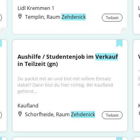
Lidl Kremmen 1
Templin, Raum
Zehdenick
Teilzeit
Aushilfe / Studentenjob im 
Verkauf
in Teilzeit (gn)
g
Du packst mit an und bist mit vollem Einsatz 
dabei? Dann bist du hier richtig. Bei Kaufland 
gehörst...
Kaufland
Schorfheide, Raum
Zehdenick
Teilzeit