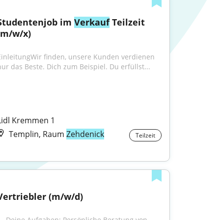
Studentenjob im 
Verkauf
 Teilzeit 
(m/w/x)
EinleitungWir finden, unsere Kunden verdienen 
nur das Beste. Dich zum Beispiel. Du erfüllst...
Lidl Kremmen 1
Templin, Raum
Zehdenick
Teilzeit
Vertriebler (m/w/d)
"...Deine Aufgaben: Persönliche Beratung von 