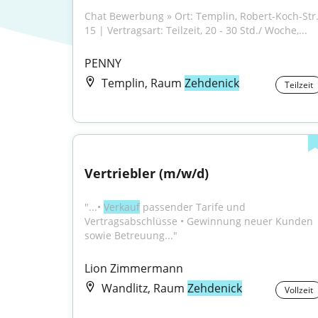
Chat Bewerbung » Ort: Templin, Robert-Koch-Str.
15 | Vertragsart: Teilzeit, 20 - 30 Std./ Woche,...
PENNY
Templin, Raum
Zehdenick
Teilzeit
Vertriebler (m/w/d)
"...• 
Verkauf
 passender Tarife und 
Vertragsabschlüsse • Gewinnung neuer Kunden 
sowie Betreuung..."
Lion Zimmermann
Wandlitz, Raum
Zehdenick
Vollzeit