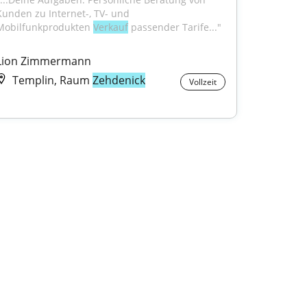
Kunden zu Internet-, TV- und 
Mobilfunkprodukten 
Verkauf
 passender Tarife..."
Lion Zimmermann
Templin, Raum
Zehdenick
Vollzeit