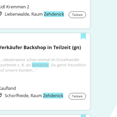
Lidl Kremmen 2
Liebenwalde, Raum
Zehdenick
Teilzeit
Verkäufer Backshop in Teilzeit (gn)
"...idealerweise schon einmal im Einzelhandel 
earbeitet z. B. als 
Verkäufer
. Du gehst freundlich 
auf unsere Kunden..."
Kaufland
Schorfheide, Raum
Zehdenick
Teilzeit