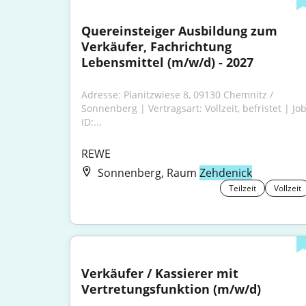
Quereinsteiger Ausbildung zum 
Verkäufer, Fachrichtung 
Lebensmittel (m/w/d) - 2027
Adresse: Planitzwiese 8, 09130 Chemnitz / 
Sonnenberg | Vertragsart: Vollzeit, befristet | Job
ID:...
REWE
Sonnenberg, Raum
Zehdenick
Teilzeit
Vollzeit
Verkäufer / Kassierer mit 
Vertretungsfunktion (m/w/d)