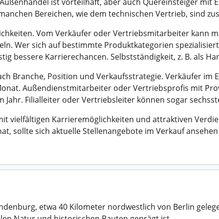
ußenhandel ist vorteilhaft, aber auch Quereinsteiger mit 
nchen Bereichen, wie dem technischen Vertrieb, sind zusät
ichkeiten. Vom Verkäufer oder Vertriebsmitarbeiter kann man
eln. Wer sich auf bestimmte Produktkategorien spezialisiert
stig bessere Karrierechancen. Selbstständigkeit, z. B. als Han
nach Branche, Position und Verkaufsstrategie. Verkäufer im 
Monat. Außendienstmitarbeiter oder Vertriebsprofis mit Pr
Jahr. Filialleiter oder Vertriebsleiter können sogar sechsste
mit vielfältigen Karrieremöglichkeiten und attraktiven Ver
t, sollte sich aktuelle Stellenangebote im Verkauf ansehen
ndenburg, etwa 40 Kilometer nordwestlich von Berlin gelege
llen Natur und historischen Bauten geprägt ist.