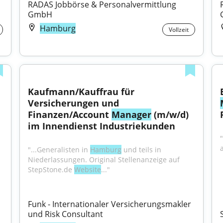
RADAS Jobbörse & Personalvermittlung 
GmbH
Hamburg
Vollzeit
Kaufmann/Kauffrau für 
Versicherungen und 
Finanzen/Account 
Manager
 (m/w/d) 
im Innendienst Industriekunden
"...Generalisten in 
Hamburg
 und teils in 
Niederlassungen. Original Stellenanzeige auf 
StepStone.de 
Website
..."
Funk - Internationaler Versicherungsmakler 
und Risk Consultant