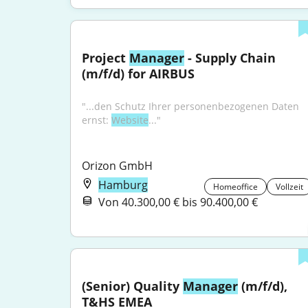
Project 
Manager
 - Supply Chain 
(m/f/d) for AIRBUS
"...den Schutz Ihrer personenbezogenen Daten 
ernst: 
Website
..."
Orizon GmbH
Hamburg
Homeoffice
Vollzeit
Von 40.300,00 € bis 90.400,00 €
(Senior) Quality 
Manager
 (m/f/d), 
T&HS EMEA