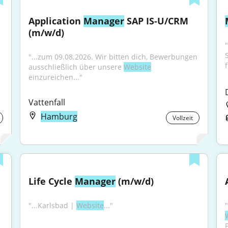
Application 
Manager
 SAP IS-U/CRM 
(m/w/d)
"...zum 09.08.2026. Wir bitten dich, Bewerbungen 
ausschließlich über unsere 
Website
einzureichen..."
Vattenfall
Hamburg
Vollzeit
Life Cycle 
Manager
 (m/w/d)
"...Karlsbad | 
Website
..."