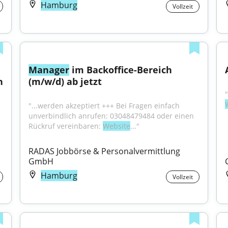
Hamburg
Vollzeit
Manager
 im Backoffice-Bereich 
 
(m/w/d) ab jetzt
"...werden akzeptiert +++ Bei Fragen einfach 
unverbindlich anrufen: 03048479484 oder einen 
Rückruf vereinbaren: 
Website
..."
RADAS Jobbörse & Personalvermittlung 
GmbH
Hamburg
Vollzeit