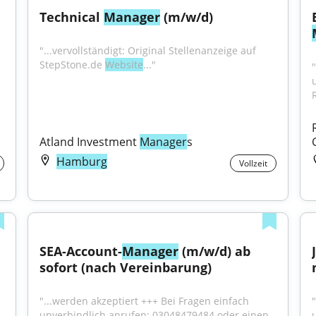
Technical 
Manager
 (m/w/d)
"...vervollständigt: Original Stellenanzeige auf 
StepStone.de 
Website
..."
Atland Investment 
Manager
s
Hamburg
Vollzeit
SEA-Account-
Manager
 (m/w/d) ab 
sofort (nach Vereinbarung)
"...werden akzeptiert +++ Bei Fragen einfach 
unverbindlich anrufen: 03048479484 oder einen 