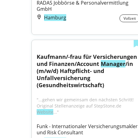
RADAS Jobbörse & Personalvermittlung 
GmbH
Hamburg
Vollzeit
Kaufmann/-frau für Versicherungen 
und Finanzen/Account 
Manager
/in 
(m/w/d) Haftpflicht- und 
Unfallversicherung 
(Gesundheitswirtschaft)
"...gehen wir gemeinsam den nächsten Schritt! 
Original Stellenanzeige auf StepStone.de 
Website
..."
Funk - Internationaler Versicherungsmakler 
und Risk Consultant