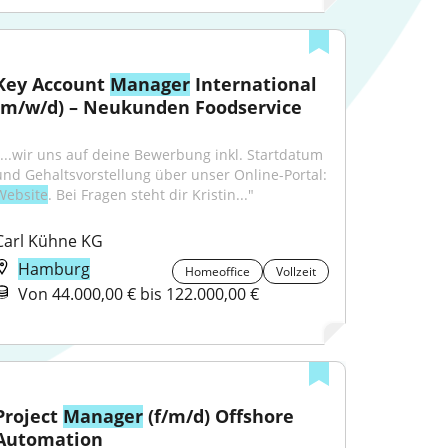
Key Account 
Manager
 International 
(m/w/d) – Neukunden Foodservice
"...wir uns auf deine Bewerbung inkl. Startdatum 
und Gehaltsvorstellung über unser Online-Portal: 
Website
. Bei Fragen steht dir Kristin..."
Carl Kühne KG
Hamburg
Homeoffice
Vollzeit
Von 44.000,00 € bis 122.000,00 €
Project 
Manager
 (f/m/d) Offshore 
Automation