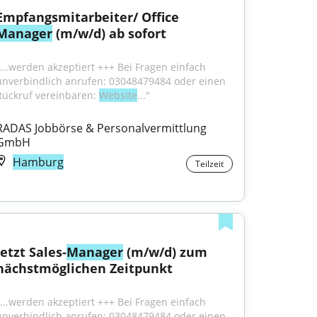
Empfangsmitarbeiter/ Office 
Manager
 (m/w/d) ab sofort
"...werden akzeptiert +++ Bei Fragen einfach 
unverbindlich anrufen: 03048479484 oder einen 
Rückruf vereinbaren: 
Website
..."
RADAS Jobbörse & Personalvermittlung 
GmbH
Hamburg
Teilzeit
Jetzt Sales-
Manager
 (m/w/d) zum 
nächstmöglichen Zeitpunkt
"...werden akzeptiert +++ Bei Fragen einfach 
unverbindlich anrufen: 03048479484 oder einen 