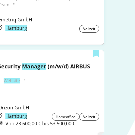
Team..."
emetriq GmbH
Hamburg
Vollzeit
Security 
Manager
 (m/w/d) AIRBUS
...
Website
..."
Orizon GmbH
Hamburg
Homeoffice
Vollzeit
Von 23.600,00 € bis 53.500,00 €