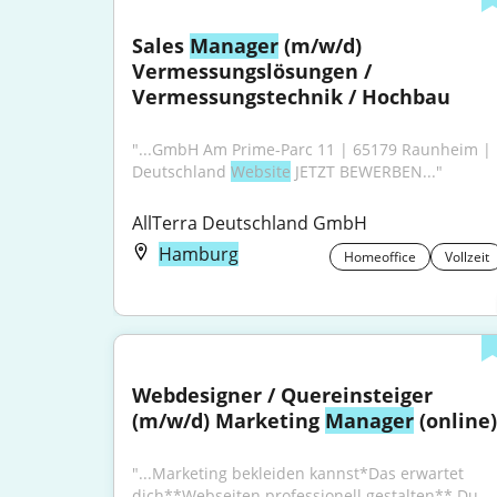
Sales 
Manager
 (m/w/d) 
Vermessungslösungen / 
Vermessungstechnik / Hochbau
"...GmbH Am Prime-Parc 11 | 65179 Raunheim | 
Deutschland 
Website
 JETZT BEWERBEN..."
AllTerra Deutschland GmbH
Hamburg
Homeoffice
Vollzeit
Webdesigner / Quereinsteiger 
(m/w/d) Marketing 
Manager
 (online)
"...Marketing bekleiden kannst*Das erwartet 
dich**Webseiten professionell gestalten** Du 