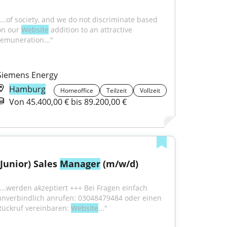
"...of society, and we do not discriminate based 
on our 
Website
 addition to an attractive 
remuneration..."
Siemens Energy
Hamburg
Homeoffice
Teilzeit
Vollzeit
Von 45.400,00 € bis 89.200,00 €
(Junior) Sales 
Manager
 (m/w/d)
"...werden akzeptiert +++ Bei Fragen einfach 
unverbindlich anrufen: 03048479484 oder einen 
Rückruf vereinbaren: 
Website
..."