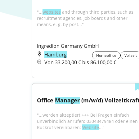
"...
websites
 and through third parties, such as 
recruitment agencies, job boards and other 
means, e. g. by post..."
Ingredion Germany GmbH
Hamburg
Homeoffice
Vollzeit
Von 33.200,00 € bis 86.100,00 €
Office 
Manager
 (m/w/d) Vollzeitkraf
"...werden akzeptiert +++ Bei Fragen einfach 
unverbindlich anrufen: 03048479484 oder einen 
Rückruf vereinbaren: 
Website
..."