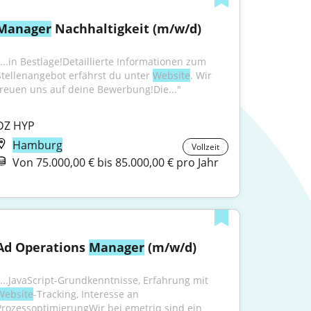
Manager
 Nachhaltigkeit (m/w/d)
"...in Bestlage!Detaillierte Informationen zum 
Stellenangebot erfährst du unter 
Website
. Wir 
freuen uns auf deine Bewerbung!Die..."
DZ HYP
Hamburg
Vollzeit
Von 75.000,00 € bis 85.000,00 € pro Jahr
Ad Operations 
Manager
 (m/w/d)
"...JavaScript-Grundkenntnisse, Erfahrung mit 
Website
-Tracking, Interesse an 
ProzessoptimierungWir bei emetriq sind ein 