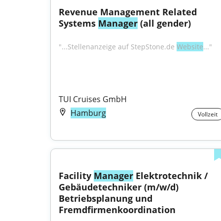
Revenue Management Related 
Systems 
Manager
 (all gender)
"...Stellenanzeige auf StepStone.de 
Website
..."
TUI Cruises GmbH
Hamburg
Vollzeit
Facility 
Manager
 Elektrotechnik / 
Gebäudetechniker (m/w/d) 
Betriebsplanung und 
Fremdfirmenkoordination