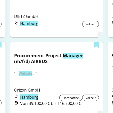
DIETZ GmbH
Hamburg
Vollzeit
Procurement Project 
Manager
(m/f/d) AIRBUS
"
"...
Website
..."
Orizon GmbH
Hamburg
Homeoffice
Vollzeit
Von 39.100,00 € bis 116.700,00 €