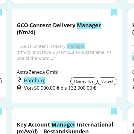
GCO Content Delivery 
Manager
(f/m/d)
"...GCO Content Delivery 
Manager
(f/m/d)Innovative, dynamic, and sustainable: As 
one of the world..."
AstraZeneca GmbH
Hamburg
Homeoffice
Vollzeit
Von 50.000,00 € bis 132.900,00 €
Key Account 
Manager
 International 
(m/w/d) – Bestandskunden 