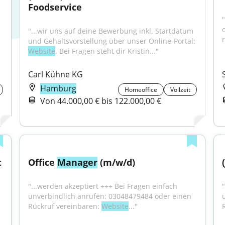
Foodservice
"...wir uns auf deine Bewerbung inkl. Startdatum 
und Gehaltsvorstellung über unser Online-Portal: 
Website
. Bei Fragen steht dir Kristin..."
Carl Kühne KG
Hamburg
Homeoffice
Vollzeit
Von 44.000,00 € bis 122.000,00 €
t
Office 
Manager
 (m/w/d)
"...werden akzeptiert +++ Bei Fragen einfach 
unverbindlich anrufen: 03048479484 oder einen 
Rückruf vereinbaren: 
Website
..."