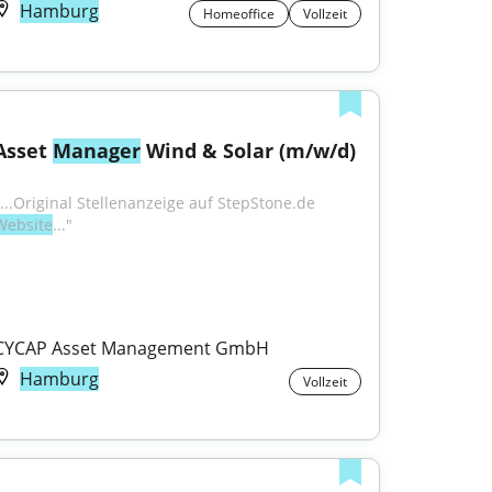
Hamburg
Homeoffice
Vollzeit
Asset 
Manager
 Wind & Solar (m/w/d)
"...Original Stellenanzeige auf StepStone.de 
Website
..."
CYCAP Asset Management GmbH
Hamburg
Vollzeit