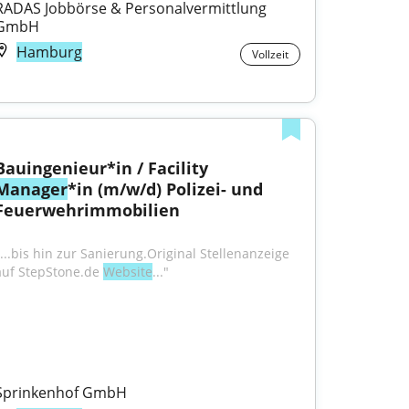
RADAS Jobbörse & Personalvermittlung 
GmbH
Hamburg
Vollzeit
Bauingenieur*in / Facility 
Manager
*in (m/w/d) Polizei- und 
Feuerwehrimmobilien
"...bis hin zur Sanierung.Original Stellenanzeige 
auf StepStone.de 
Website
..."
Sprinkenhof GmbH