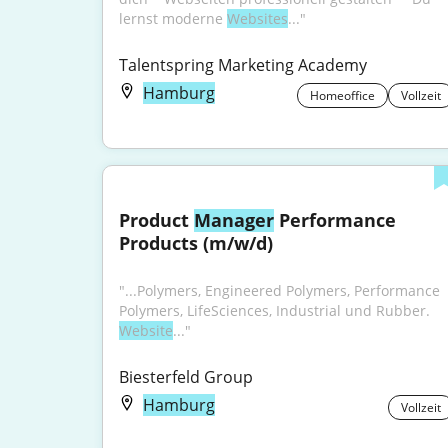
lernst moderne 
Websites
..."
Talentspring Marketing Academy
Hamburg
Homeoffice
Vollzeit
Product 
Manager
 Performance 
Products (m/w/d)
"...Polymers, Engineered Polymers, Performance 
Polymers, LifeSciences, Industrial und Rubber. 
Website
..."
Biesterfeld Group
Hamburg
Vollzeit