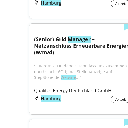
Hamburg
Vollzeit
(Senior) Grid 
Manager
 – 
Netzanschluss Erneuerbare Energien
(w/m/d)
"...wird!Bist Du dabei? Dann lass uns zusammen 
durchstarten!Original Stellenanzeige auf 
StepStone.de 
Website
..."
Qualitas Energy Deutschland GmbH
Hamburg
Vollzeit