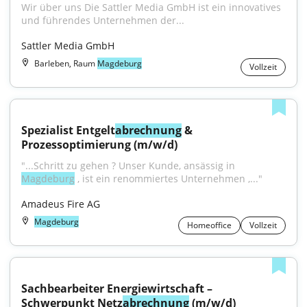
Wir über uns Die Sattler Media GmbH ist ein innovatives 
und führendes Unternehmen der...
Sattler Media GmbH
Barleben, Raum
Magdeburg
Vollzeit
Spezialist Entgelt
abrechnung
 & 
Prozessoptimierung (m/w/d)
"...Schritt zu gehen ? Unser Kunde, ansässig in 
Magdeburg
 , ist ein renommiertes Unternehmen ,..."
Amadeus Fire AG
Magdeburg
Homeoffice
Vollzeit
Sachbearbeiter Energiewirtschaft – 
Schwerpunkt Netz
abrechnung
 (m/w/d)