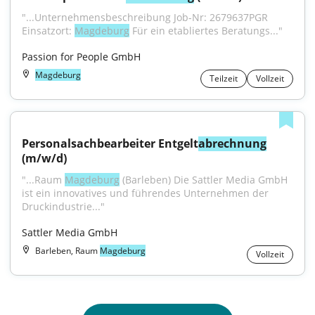
"...Unternehmensbeschreibung Job-Nr: 2679637PGR 
Einsatzort: 
Magdeburg
 Für ein etabliertes Beratungs..."
Passion for People GmbH
Magdeburg
Teilzeit
Vollzeit
Personalsachbearbeiter Entgelt
abrechnung
(m/w/d)
"...Raum 
Magdeburg
 (Barleben) Die Sattler Media GmbH 
ist ein innovatives und führendes Unternehmen der 
Druckindustrie..."
Sattler Media GmbH
Barleben, Raum
Magdeburg
Vollzeit