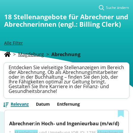
Suche ändern
18
Stellenangebote für Abrechner und
Abrechnerinnen (engl.: Billing Clerk)
Alle Filter
>
Magdeburg
>
Abrechnung
Entdecken Sie vielseitige Stellenanzeigen im Bereich
der Abrechnung. Ob als Abrechnungsmitarbeiter
oder in der Buchhaltung – finden Sie den Job, der
Ihre Fähigkeiten optimal zur Geltung bringt.
Gestalten Sie Ihre Karriere in der Finanz- und
Gesundheitsbranche!
Relevanz
Datum
Entfernung
Abrechner:in Hoch- und Ingenieurbau (m/w/d)
"...
Magdeburg
 und Umgebung JOB-ID: 1736 
Abrechner:in