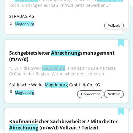
Hoch- und Ingenieurbau (m/w/d) Jetzt bewerben..."
STRABAG AG
Magdeburg
Vollzeit
Sachgebietsleiter 
Abrechnung
smanagement 
(m/w/d)
"...Wir, die SWM 
Magdeburg
, sind seit 1993 eine feste 
Größe in der Region. Wir machen die Lichter an..."
Städtische Werke 
Magdeburg
 GmbH & Co. KG
Magdeburg
Homeoffice
Vollzeit
Kaufmännischer Sachbearbeiter / Mitarbeiter 
Abrechnung
 (m/w/d) Vollzeit / Teilzeit