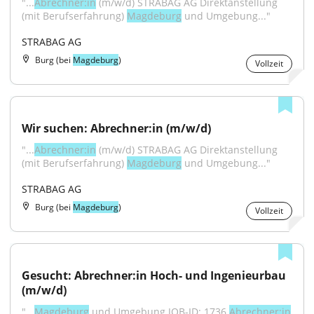
"...
Abrechner:in
 (m/w/d) STRABAG AG Direktanstellung 
(mit Berufserfahrung) 
Magdeburg
 und Umgebung..."
STRABAG AG
Burg (bei
Magdeburg
)
Vollzeit
Wir suchen: Abrechner:in (m/w/d)
"...
Abrechner:in
 (m/w/d) STRABAG AG Direktanstellung 
(mit Berufserfahrung) 
Magdeburg
 und Umgebung..."
STRABAG AG
Burg (bei
Magdeburg
)
Vollzeit
Gesucht: Abrechner:in Hoch- und Ingenieurbau 
(m/w/d)
"...
Magdeburg
 und Umgebung JOB-ID: 1736 
Abrechner:in