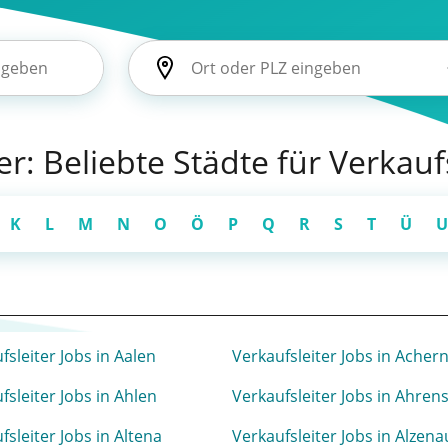
er: Beliebte Städte für Verkauf
K
L
M
N
O
Ö
P
Q
R
S
T
Ü
U
fsleiter Jobs in Aalen
Verkaufsleiter Jobs in Acher
fsleiter Jobs in Ahlen
Verkaufsleiter Jobs in Ahren
fsleiter Jobs in Altena
Verkaufsleiter Jobs in Alzena