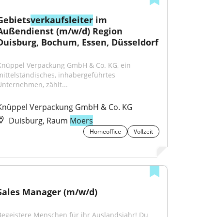
Gebiets
verkaufsleiter
 im 
Außendienst (m/w/d) Region 
Duisburg, Bochum, Essen, Düsseldorf
Knüppel Verpackung GmbH & Co. KG, ein 
mittelständisches, inhabergeführtes 
Unternehmen, zählt...
Knüppel Verpackung GmbH & Co. KG
Duisburg, Raum
Moers
Homeoffice
Vollzeit
Sales Manager (m/w/d)
Begeistere Menschen für ihr Auslandsjahr! Du 