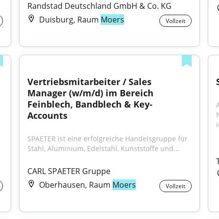
Randstad Deutschland GmbH & Co. KG
Duisburg, Raum
Moers
Vollzeit
Vertriebsmitarbeiter / Sales 
Manager (w/m/d) im Bereich 
Feinblech, Bandblech & Key-
Accounts
i
SPAETER ist eine erfolgreiche Handelsgruppe für 
Stahl, Aluminium, Edelstahl, Kunststoffe und...
CARL SPAETER Gruppe
Oberhausen, Raum
Moers
Vollzeit