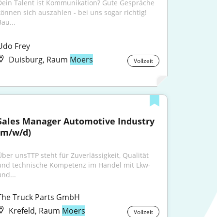
Dein Talent ist Kommunikation? Gute Gespräche 
können sich auszahlen - bei uns sogar richtig! 
au...
Udo Frey
Duisburg, Raum
Moers
Vollzeit
Sales Manager Automotive Industry 
(m/w/d)
Über unsTTP steht für Zuverlässigkeit, Qualität 
und technische Kompetenz im Handel mit Lkw- 
und...
The Truck Parts GmbH
Krefeld, Raum
Moers
Vollzeit