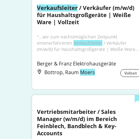
Verkaufsleiter
 / Verkäufer (m/w/d) 
für Haushaltsgroßgeräte | Weiße 
Ware | Vollzeit
"...wir zum nächstmöglichen Zeitpunkt 
einenerfahrenen 
Verkaufsleiter
 / Verkäufer 
(m/w/d) für Haushaltsgroßgeräte | Weiße Ware...
Berger & Franz Elektrohausgeräte
Bottrop, Raum
Moers
Vollzeit
Vertriebsmitarbeiter / Sales 
Manager (w/m/d) im Bereich 
Feinblech, Bandblech & Key-
Accounts