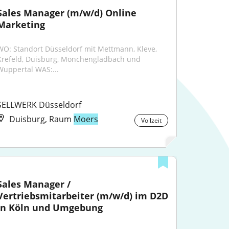
Sales Manager (m/w/d) Online 
Marketing
WO: Standort Düsseldorf mit Mettmann, Kleve, 
Krefeld, Duisburg, Mönchengladbach und 
Wuppertal WAS:...
SELLWERK Düsseldorf
Duisburg, Raum
Moers
Vollzeit
Sales Manager / 
Vertriebsmitarbeiter (m/w/d) im D2D 
in Köln und Umgebung