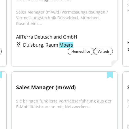
K
Sales Manager (m/w/d) Vermessungslösungen / 
Vermessungstechnik Düsseldorf, München, 
Rosenheim,...
AllTerra Deutschland GmbH
Duisburg, Raum
Moers
Homeoffice
Vollzeit
Sales Manager (m/w/d)
Sie bringen fundierte Vertriebserfahrung aus der 
E-Mobilitätsbranche mit, Netzwerken...
/