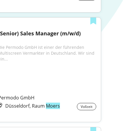
(Senior) Sales Manager (m/w/d)
Die Permodo GmbH ist einer der führenden 
Multiscreen Vermarkter in Deutschland. Wir sind 
in...
Permodo GmbH
Düsseldorf, Raum
Moers
Vollzeit