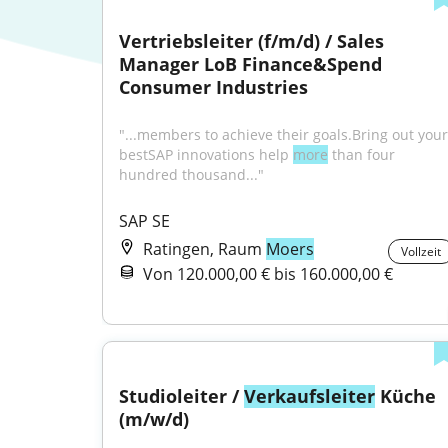
Vertriebsleiter (f/m/d) / Sales 
Manager LoB Finance&Spend 
Consumer Industries
"...members to achieve their goals.Bring out your 
bestSAP innovations help 
more
 than four 
hundred thousand..."
SAP SE
Ratingen, Raum
Moers
Vollzeit
Von 120.000,00 € bis 160.000,00 €
Studioleiter / 
Verkaufsleiter
 Küche 
(m/w/d)