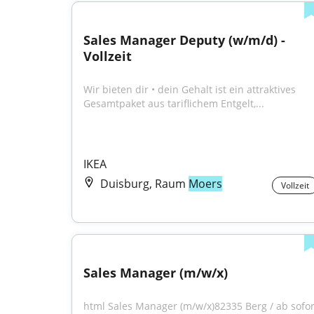
Sales Manager Deputy (w/m/d) - 
Vollzeit
Wir bieten dir • dein Gehalt ist ein attraktives 
Gesamtpaket aus tariflichem Entgelt,...
IKEA
Duisburg, Raum
Moers
Vollzeit
Sales Manager (m/w/x)
html Sales Manager (m/w/x)82335 Berg / ab sofort