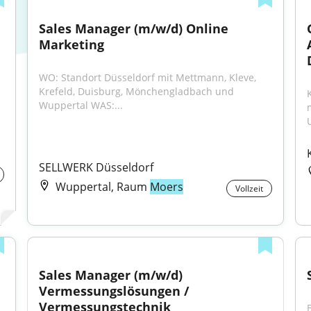
Sales Manager (m/w/d) Online 
Marketing
WO: Standort Düsseldorf mit Mettmann, Kleve, 
Krefeld, Duisburg, Mönchengladbach und 
Wuppertal WAS:...
SELLWERK Düsseldorf
Wuppertal, Raum
Moers
Vollzeit
Sales Manager (m/w/d) 
Vermessungslösungen / 
Vermessungstechnik