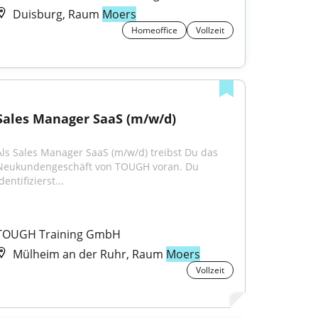
Duisburg, Raum
Moers
Homeoffice
Vollzeit
Sales Manager SaaS (m/w/d)
Als Sales Manager SaaS (m/w/d) treibst Du das 
Neukundengeschäft von TOUGH voran. Du 
dentifizierst...
TOUGH Training GmbH
Mülheim an der Ruhr, Raum
Moers
Vollzeit