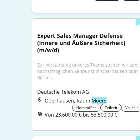
Expert Sales Manager Defense 
(Innere und Äußere Sicherheit) 
(m/w/d)
Zur Verstärkung unseres Teams suchen wir zum 
nächstmöglichen Zeitpunkt in Oberhausen oder 
Berlin...
Deutsche Telekom AG
Oberhausen, Raum
Moers
Homeoffice
Teilzeit
Vollzeit
Von 23.600,00 € bis 53.500,00 €