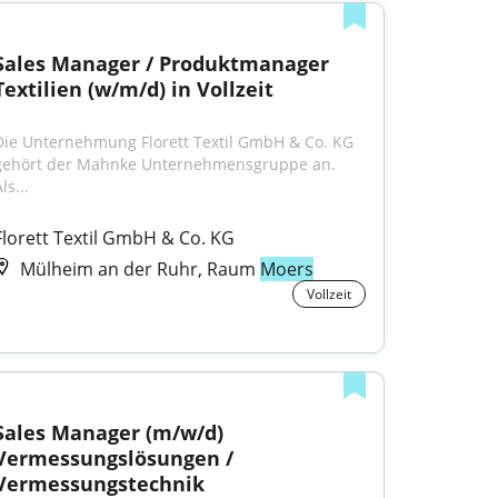
Sales Manager / Produktmanager 
Textilien (w/m/d) in Vollzeit
Die Unternehmung Florett Textil GmbH & Co. KG 
gehört der Mahnke Unternehmensgruppe an. 
ls...
Florett Textil GmbH & Co. KG
Mülheim an der Ruhr, Raum
Moers
Vollzeit
Sales Manager (m/w/d) 
Vermessungslösungen / 
Vermessungstechnik