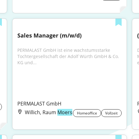
Sales Manager (m/w/d)
PERMALAST GmbH ist eine wachstumsstarke 
Tochtergesellschaft der Adolf Würth GmbH & Co. 
KG und...
e
PERMALAST GmbH
Willich, Raum
Moers
Homeoffice
Vollzeit