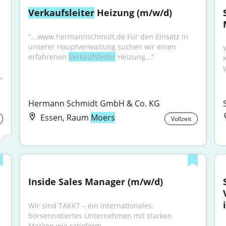
Verkaufsleiter
 Heizung (m/w/d)
"...www.hermannschmidt.de Für den Einsatz in 
unserer Hauptverwaltung suchen wir einen 
erfahrenen 
Verkaufsleiter
 Heizung..."
"
Hermann Schmidt GmbH & Co. KG
Essen, Raum
Moers
Vollzeit
Inside Sales Manager (m/w/d)
Wir sind TAKKT – ein internationales, 
börsennotiertes Unternehmen mit starken 
Marken wie ratioform,...