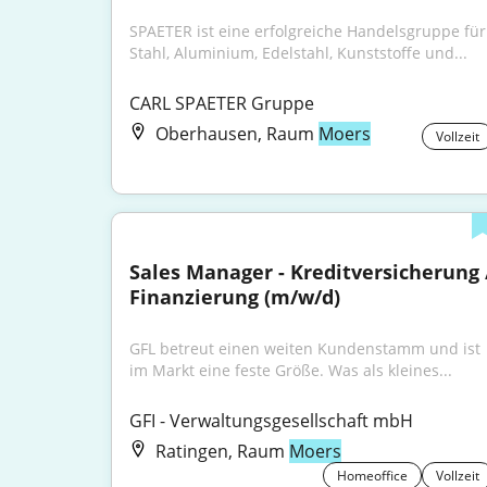
SPAETER ist eine erfolgreiche Handelsgruppe für 
Stahl, Aluminium, Edelstahl, Kunststoffe und...
CARL SPAETER Gruppe
Oberhausen, Raum
Moers
Vollzeit
Sales Manager - Kreditversicherung /
Finanzierung (m/w/d)
GFL betreut einen weiten Kundenstamm und ist 
im Markt eine feste Größe. Was als kleines...
GFI - Verwaltungsgesellschaft mbH
Ratingen, Raum
Moers
Homeoffice
Vollzeit