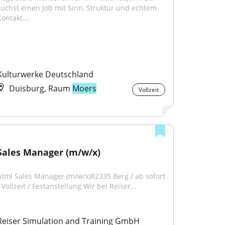
suchst einen Job mit Sinn, Struktur und echtem 
ontakt...
Kulturwerke Deutschland
Duisburg, Raum
Moers
Vollzeit
Sales Manager (m/w/x)
html Sales Manager (m/w/x)82335 Berg / ab sofort 
 Vollzeit / Festanstellung Wir bei Reiser...
Reiser Simulation and Training GmbH