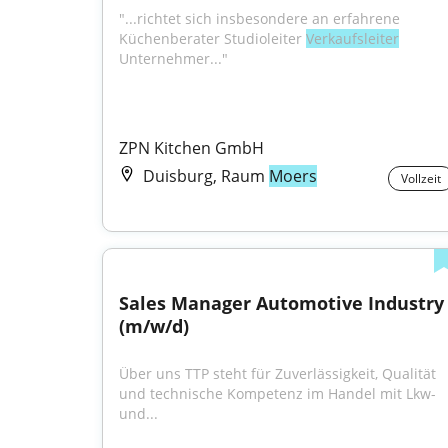
"...richtet sich insbesondere an erfahrene 
Küchenberater Studioleiter 
Verkaufsleiter
Unternehmer..."
ZPN Kitchen GmbH
Duisburg, Raum
Moers
Vollzeit
Sales Manager Automotive Industry 
(m/w/d)
Über uns TTP steht für Zuverlässigkeit, Qualität 
und technische Kompetenz im Handel mit Lkw- 
und...