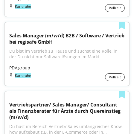
Karlsruhe
Vollzeit
Sales Manager (m/w/d) B2B / Software / Vertrieb 
bei regisafe GmbH
Du bist im Vertrieb zu Hause und suchst eine Rolle, in 
der Du nicht nur Softwarelösungen im Markt...
PDV.group
Karlsruhe
Vollzeit
Vertriebspartner/ Sales Manager/ Consultant 
als Finanzberater für Ärzte durch Quereinstieg 
(m/w/d)
Du hast im Bereich Vertrieb/ Sales umfangreiches Know-
how aufgebaut z.B. in der E-Commerce oder in...