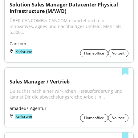
Solution Sales Manager Datacenter Physical 
Infrastructure (M/W/D)
ÜBER CANCOMBei CANCOM erwartet dich ein 
innovatives, agiles und nachhaltiges Umfeld: Mehr als 
5.300...
Cancom
Karlsruhe
Homeoffice
Vollzeit
Sales Manager / Vertrieb
Du suchst nach einer wirklichen Herausforderung und 
kannst Dir die abwechslungsreiche Arbeit in...
amadeus Agentur
Karlsruhe
Homeoffice
Vollzeit