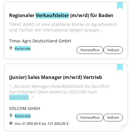
Regionaler 
Verkaufsleiter
 (m/w/d) für Baden
TIMAC AGRO ist eine etablierte Marke im Agrarbereich 
und Tochter der international tätigen Groupe...
Timac Agro Deutschland GmbH
Karlsruhe
Homeoffice
Vollzeit
(Junior) Sales Manager (m/w/d) Vertrieb
"...Account Manager (m/w/d)Möchtest Du beruflich 
durchstarten? Dann komm zu SOLCOM nach 
Karlsruhe
..."
SOLCOM GmbH
Karlsruhe
Homeoffice
Vollzeit
Von 31.900,00 € bis 101.800,00 €