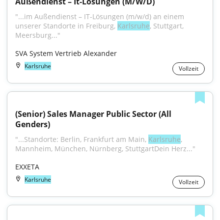
Außendienst – It-Lösungen (M/W/D)
"...im Außendienst – IT-Lösungen (m/w/d) an einem 
unserer Standorte in Freiburg, 
Karlsruhe
, Stuttgart, 
Meersburg..."
SVA System Vertrieb Alexander
Karlsruhe
Vollzeit
(Senior) Sales Manager Public Sector (All 
Genders)
"...Standorte: Berlin, Frankfurt am Main, 
Karlsruhe
, 
Mannheim, München, Nürnberg, StuttgartDein Herz..."
EXXETA
Karlsruhe
Vollzeit