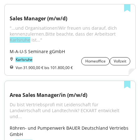
Sales Manager (m/w/d)
"...und Organisationen!Wir freuen uns darauf, dich 
kennenzulernen.Bitte beachte, dass der Arbeitsort 
Karlsruhe
 ist..."
M-A-U-S Seminare gGmbH
Karlsruhe
Homeoffice
Vollzeit
Von 31.900,00 € bis 101.800,00 €
Area Sales Manager/in (m/w/d)
Du bist Vertriebsprofi mit Leidenschaft für 
Landwirtschaft und Landtechnik? ECKART entwickelt 
und...
Röhren- und Pumpenwerk BAUER Deutschland Vertriebs 
GmbH