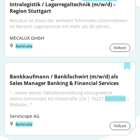
Intralogistik / Lagerregaltechnik (m/w/d) – 
Region Stuttgart
Mecalux ist eines der weltweit führenden Unternehmen 
im Bereich Lagertechnik mit mehr als 60 Jahren...
MECALUX GmbH
Karlsruhe
Vollzeit
Bankkaufmann / Bankfachwirt (m/w/d) als 
Sales Manager Banking & Financial Services
"...sowie deiner Gehaltsvorstellung vorzugsweise 
online.Serviscope AG Ottostraße 22a | 76227 
Karlsruhe
 | 
Website..."
Serviscope AG
Karlsruhe
Vollzeit