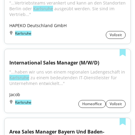
"...Vertriebsteams verankert und kann an den Standorten 
Berlin oder 
Karlsruhe
 ausgeübt werden. Sie sind im 
Vertrieb..."
HAPEKO Deutschland GmbH
Karlsruhe
Vollzeit
International Sales Manager (M/W/D)
"...haben wir uns von einem regionalen Ladengeschäft in 
Karlsruhe
 zu einem bedeutenden IT-Dienstleister für 
Unternehmen entwickelt..."
Jacob
Karlsruhe
Homeoffice
Vollzeit
Area Sales Manager Bayern Und Baden-