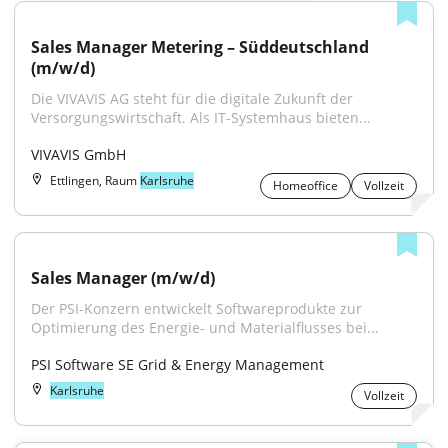
Sales Manager Metering – Süddeutschland 
(m/w/d)
Die VIVAVIS AG steht für die digitale Zukunft der 
Versorgungswirtschaft. Als IT-Systemhaus bieten...
VIVAVIS GmbH
Ettlingen, Raum
Karlsruhe
Homeoffice
Vollzeit
Sales Manager (m/w/d)
Der PSI-Konzern entwickelt Softwareprodukte zur 
Optimierung des Energie- und Materialflusses bei...
PSI Software SE Grid & Energy Management
Karlsruhe
Vollzeit