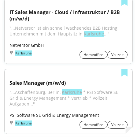
IT Sales Manager - Cloud / Infrastruktur / B2B 
(m/w/d)
"...Netversor ist ein schnell wachsendes B2B Hosting 
Unternehmen mit dem Hauptsitz in 
Karlsruhe
..."
Netversor GmbH
Karlsruhe
Homeoffice
Vollzeit
Sales Manager (m/w/d)
"...Aschaffenburg, Berlin, 
Karlsruhe
 * PSI Software SE 
Grid & Energy Management * Vertrieb * Vollzeit 
Aufgaben..."
PSI Software SE Grid & Energy Management
Karlsruhe
Homeoffice
Vollzeit