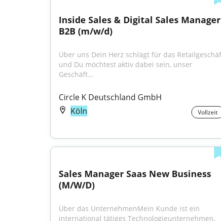
Inside Sales & Digital Sales Manager 
B2B (m/w/d)
Über uns Dein Herz schlägt für das Retailgeschäft
und Du möchtest aktiv dabei sein, unser 
Geschäft...
Circle K Deutschland GmbH
Köln
Vollzeit
Sales Manager Saas New Business 
(M/W/D)
Über das UnternehmenMein Kunde ist ein 
international tätiges Technologieunternehmen, 