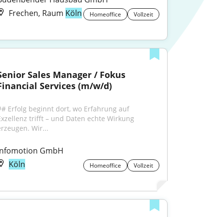
Frechen, Raum
Köln
Homeoffice
Vollzeit
Senior Sales Manager / Fokus 
Financial Services (m/w/d)
## Erfolg beginnt dort, wo Erfahrung auf 
Exzellenz trifft – und Daten echte Wirkung 
erzeugen. Wir...
Infomotion GmbH
Köln
Homeoffice
Vollzeit