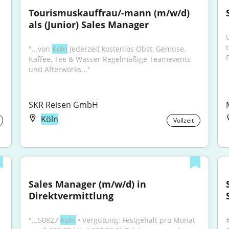
Tourismuskauffrau/-mann (m/w/d) 
als (Junior) Sales Manager
"...von 
Köln
 Jederzeit kostenlos Obst, Gemüse, 
Kaffee, Tee & Wasser Regelmäßige Teamevents 
und Afterworks..."
SKR Reisen GmbH
Köln
Vollzeit
Sales Manager (m/w/d) in 
Direktvermittlung
"...50827 
Köln
 • Vergütung: Festgehalt pro Monat 