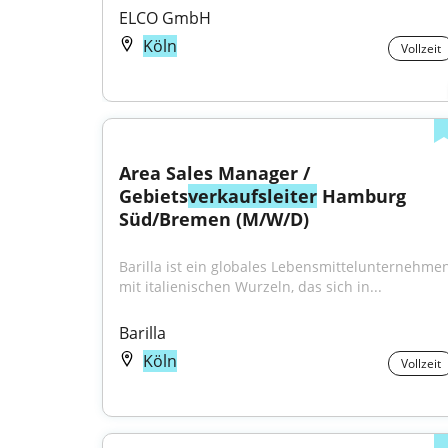
ELCO GmbH
Köln
Vollzeit
Area Sales Manager / 
Gebiets
verkaufsleiter
 Hamburg 
Süd/Bremen (M/W/D)
Barilla ist ein globales Lebensmittelunternehmen
mit italienischen Wurzeln, das sich in...
Barilla
Köln
Vollzeit