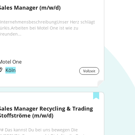
Sales Manager (m/w/d)
UnternehmensbeschreibungUnser Herz schlägt 
türkis.Arbeiten bei Motel One ist wie zu 
Freunden...
Motel One
Köln
Vollzeit
Sales Manager Recycling & Trading 
Stoffströme (m/w/d)
## Das kannst Du bei uns bewegen Die 