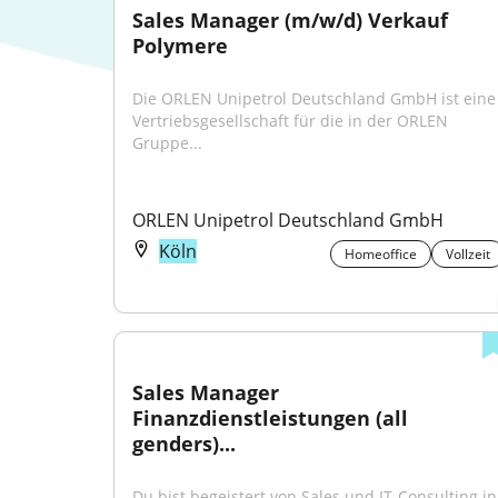
Sales Manager (m/w/d) Verkauf 
Polymere
Die ORLEN Unipetrol Deutschland GmbH ist eine 
Vertriebsgesellschaft für die in der ORLEN 
Gruppe...
ORLEN Unipetrol Deutschland GmbH
Köln
Homeoffice
Vollzeit
Sales Manager 
Finanzdienstleistungen (all 
genders)...
Du bist begeistert von Sales und IT-Consulting in 