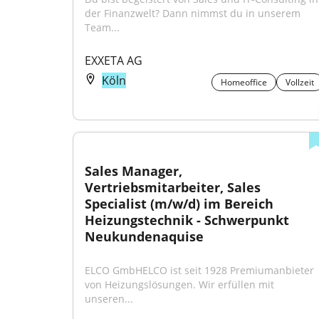
der Finanzwelt? Dann nimmst du in unserem 
Team...
EXXETA AG
Köln
Homeoffice
Vollzeit
Sales Manager, 
Vertriebsmitarbeiter, Sales 
Specialist (m/w/d) im Bereich 
Heizungstechnik - Schwerpunkt 
Neukundenaquise
ELCO GmbHELCO ist seit 1928 Premiumanbieter 
von Heizungslösungen. Wir erfüllen mit 
unseren...