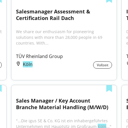
Salesmanager Assessment & 
Certification Rail Dach
 
We share our enthusiasm for pioneering 
solutions with more than 28,000 people in 69 
countries. With...
e
TÜV Rheinland Group
Köln
Vollzeit
Sales Manager / Key Account 
Branche Material Handling (M/W/D)
"...Die igus SE & Co. KG ist ein inhabergeführtes 
Unternehmen mit Hauptsitz im Großraum 
Köln
..."