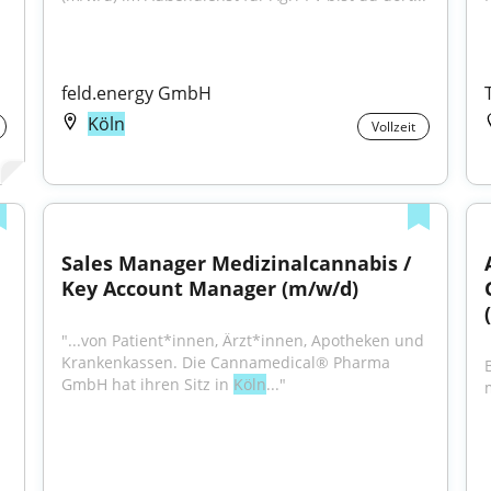
feld.energy GmbH
Köln
Vollzeit
Sales Manager Medizinalcannabis / 
Key Account Manager (m/w/d)
"...von Patient*innen, Ärzt*innen, Apotheken und 
Krankenkassen. Die Cannamedical® Pharma 
GmbH hat ihren Sitz in 
Köln
..."