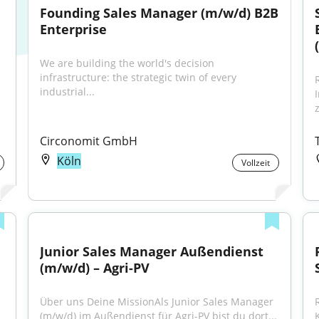
Founding Sales Manager (m/w/d) B2B 
Enterprise
We are building the world's decision 
infrastructure: the strategic twin of every 
industrial...
Circonomit GmbH
Köln
Vollzeit
Junior Sales Manager Außendienst 
(m/w/d) – Agri-PV
Über uns Deine MissionAls Junior Sales Manager 
(m/w/d) im Außendienst für Agri-PV bist du dort...