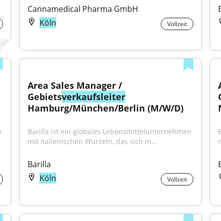
Cannamedical Pharma GmbH
Köln
Vollzeit
Area Sales Manager / 
Gebiets
verkaufsleiter
Hamburg/München/Berlin (M/W/D)
 
Barilla ist ein globales Lebensmittelunternehmen 
mit italienischen Wurzeln, das sich in...
Barilla
Köln
Vollzeit