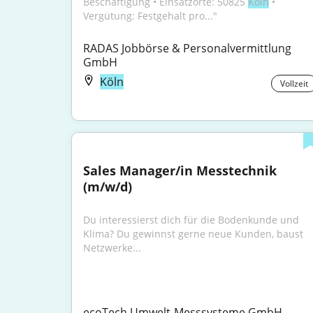
Beschäftigung • Einsatzorte: 50825 
Köln
 • 
Vergütung: Festgehalt pro..."
RADAS Jobbörse & Personalvermittlung 
GmbH
Köln
Vollzeit
Sales Manager/in Messtechnik 
(m/w/d)
Du interessierst dich für die Bodenkunde und 
Klima? Du gewinnst gerne neue Kunden, baust 
Netzwerke...
ecoTech Umwelt-Messsysteme GmbH