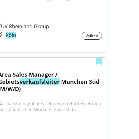
TÜV Rheinland Group
Köln
Vollzeit
Area Sales Manager / 
Gebiets
verkaufsleiter
 München Süd 
(M/W/D)
Barilla ist ein globales Lebensmittelunternehmen 
mit italienischen Wurzeln, das sich in...