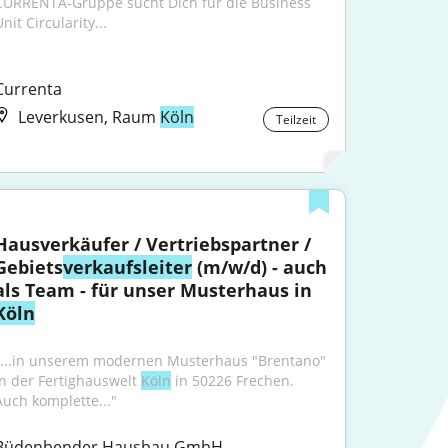
CURRENTA-Gruppe sucht Dich für die Business 
nit Circularity...
Currenta
Leverkusen, Raum
Köln
Teilzeit
Hausverkäufer / Vertriebspartner / 
Gebiets
verkaufsleiter
 (m/w/d) - auch 
als Team - für unser Musterhaus in 
Köln
"...in unserem modernen Musterhaus "Brentano" 
in der Fertighauswelt 
Köln
 in 50226 Frechen. 
Auch komplette..."
Büdenbender Hausbau GmbH