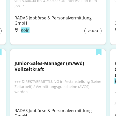
von 3.600,00 bis 4.300,00 EUR Interesse an dem 
Job..."
U
RADAS Jobbörse & Personalvermittlung 
GmbH
Köln
Vollzeit
Junior-Sales-Manager (m/w/d) 
Vollzeitkraft
+++ DIREKTVERMITTLUNG in Festanstellung (keine 
Zeitarbeit) / Vermittlungsgutscheine (AVGS) 
werden...
RADAS Jobbörse & Personalvermittlung 
GmbH