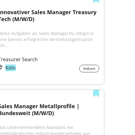
Innovativer Sales Manager Treasury 
Tech (M/W/D)
Deine Aufgaben als Sales ManagerDu steigst in 
eine bereits erfolgreiche Vertriebsorganisation 
in...
Treasurer Search
Köln
Vollzeit
Sales Manager Metallprofile | 
Bundesweit (M/W/D)
Das UnternehmenMein Mandant, ein 
mittelständisches Industrieunternehmen aus 