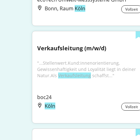
Bonn, Raum
Köln
Vollzeit
Verkaufsleitung (m/w/d)
"...Stellenwert.Kund:innenorientierung, 
Gewissenhaftigkeit und Loyalität liegt in deiner 
Natur.Als 
Verkaufsleitung
 schaffst..."
boc24
Köln
Vollzeit