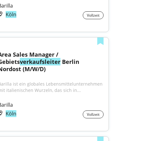
Barilla
Köln
Vollzeit
Area Sales Manager / 
Gebiets
verkaufsleiter
 Berlin 
Nordost (M/W/D)
Barilla ist ein globales Lebensmittelunternehmen 
mit italienischen Wurzeln, das sich in...
Barilla
Köln
Vollzeit