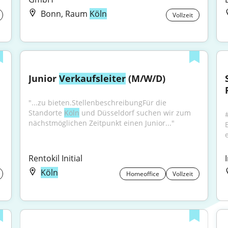
Bonn, Raum
Köln
Vollzeit
Junior 
Verkaufsleiter
 (M/W/D)
"...zu bieten.StellenbeschreibungFür die 
Standorte 
Köln
 und Düsseldorf suchen wir zum 
nächstmöglichen Zeitpunkt einen Junior..."
Rentokil Initial
Köln
Homeoffice
Vollzeit