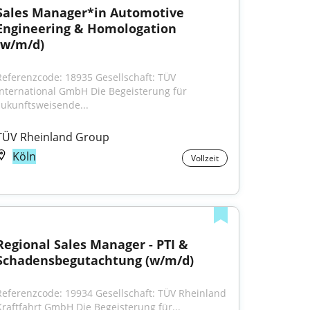
Sales Manager*in Automotive 
Engineering & Homologation 
(w/m/d)
Referenzcode: 18935 Gesellschaft: TÜV 
International GmbH Die Begeisterung für 
zukunftsweisende...
TÜV Rheinland Group
Köln
Vollzeit
Regional Sales Manager - PTI & 
Schadensbegutachtung (w/m/d)
Referenzcode: 19934 Gesellschaft: TÜV Rheinland 
Kraftfahrt GmbH Die Begeisterung für...