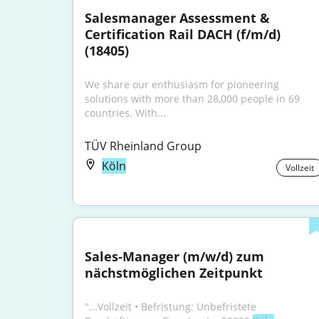
Salesmanager Assessment & 
Certification Rail DACH (f/m/d)
(18405)
We share our enthusiasm for pioneering 
solutions with more than 28,000 people in 69 
countries. With...
TÜV Rheinland Group
Köln
Vollzeit
Sales-Manager (m/w/d) zum 
nächstmöglichen Zeitpunkt
"...Vollzeit • Befristung: Unbefristete 