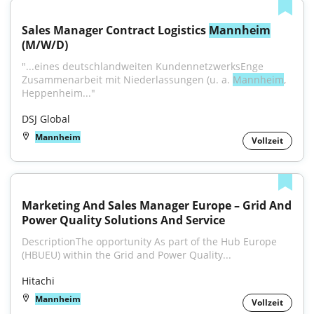
Sales Manager Contract Logistics 
Mannheim
(M/W/D)
"...eines deutschlandweiten KundennetzwerksEnge 
Zusammenarbeit mit Niederlassungen (u. a. 
Mannheim
, 
Heppenheim..."
DSJ Global
Mannheim
Vollzeit
Marketing And Sales Manager Europe – Grid And 
Power Quality Solutions And Service
DescriptionThe opportunity As part of the Hub Europe 
(HBUEU) within the Grid and Power Quality...
Hitachi
Mannheim
Vollzeit