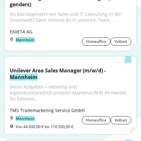
genders)
Du bist begeistert von Sales und IT-Consulting in der 
Finanzwelt? Dann nimmst du in unserem Team...
EXXETA AG
Mannheim
Homeoffice
Vollzeit
Unilever Area Sales Manager (m/w/d) - 
Mannheim
Deine Aufgaben – vielseitig und 
eigenverantwortlich:Unilever-Markenauftritt im Handel: 
Du betreust...
TMS Trademarketing Service GmbH
Mannheim
Homeoffice
Vollzeit
Von 44.600,00 € bis 110.500,00 €