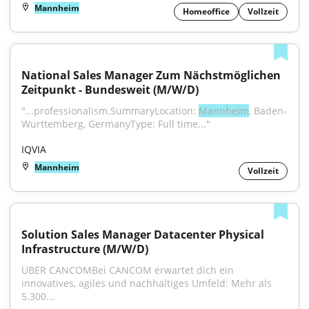
Mannheim
Homeoffice
Vollzeit
National Sales Manager Zum Nächstmöglichen 
Zeitpunkt - Bundesweit (M/W/D)
"...professionalism.SummaryLocation: 
Mannheim
, Baden-
Wurttemberg, GermanyType: Full time..."
IQVIA
Mannheim
Vollzeit
Solution Sales Manager Datacenter Physical 
Infrastructure (M/W/D)
ÜBER CANCOMBei CANCOM erwartet dich ein 
innovatives, agiles und nachhaltiges Umfeld: Mehr als 
5.300...