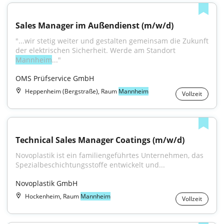
Sales Manager im Außendienst (m/w/d)
"...wir stetig weiter und gestalten gemeinsam die Zukunft 
der elektrischen Sicherheit. Werde am Standort 
Mannheim
..."
OMS Prüfservice GmbH
Heppenheim (Bergstraße), Raum
Mannheim
Vollzeit
Technical Sales Manager Coatings (m/w/d)
Novoplastik ist ein familiengeführtes Unternehmen, das 
Spezialbeschichtungsstoffe entwickelt und...
Novoplastik GmbH
Hockenheim, Raum
Mannheim
Vollzeit