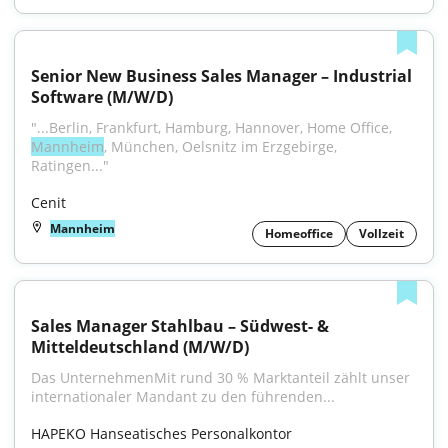
Senior New Business Sales Manager – Industrial 
Software (M/W/D)
"...Berlin, Frankfurt, Hamburg, Hannover, Home Office, 
Mannheim
, München, Oelsnitz im Erzgebirge, 
Ratingen..."
Cenit
Mannheim
Homeoffice
Vollzeit
Sales Manager Stahlbau – Südwest- & 
Mitteldeutschland (M/W/D)
Das UnternehmenMit rund 30 % Marktanteil zählt unser 
internationaler Mandant zu den führenden...
HAPEKO Hanseatisches Personalkontor