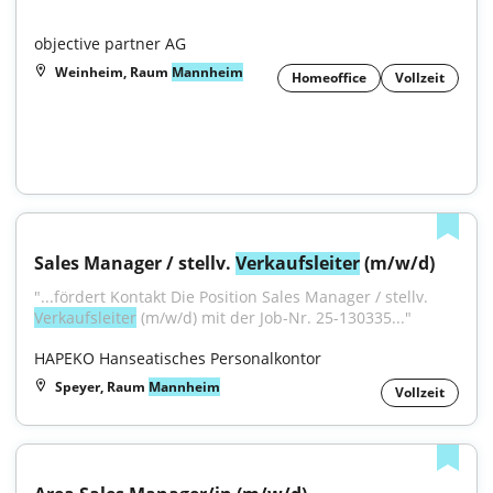
objective partner AG
Weinheim, Raum
Mannheim
Homeoffice
Vollzeit
Sales Manager / stellv. 
Verkaufsleiter
 (m/w/d)
"...fördert Kontakt Die Position Sales Manager / stellv. 
Verkaufsleiter
 (m/w/d) mit der Job-Nr. 25-130335..."
HAPEKO Hanseatisches Personalkontor
Speyer, Raum
Mannheim
Vollzeit