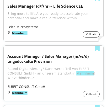
Sales Manager (d/f/m) – Life Science CEE
Bring more to life.Are you ready to accelerate your 
potential and make a real difference within...
Leica Microsystems
Mannheim
Vollzeit
Account Manager / Sales Manager (m/w/d) 
ungedeckelte Provision
"...und Digitalisierung? Dann werde Teil von ELBEIT 
CONSULT GmbH – an unserem Standort in 
Mannheim
! 
Wir verbinden..."
ELBEIT CONSULT GmbH
Mannheim
Vollzeit