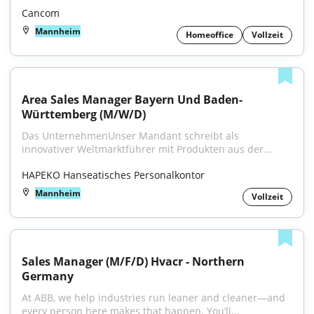
Cancom
Mannheim
Homeoffice
Vollzeit
Area Sales Manager Bayern Und Baden-
Württemberg (M/W/D)
Das UnternehmenUnser Mandant schreibt als 
innovativer Weltmarktführer mit Produkten aus der...
HAPEKO Hanseatisches Personalkontor
Mannheim
Vollzeit
Sales Manager (M/F/D) Hvacr - Northern 
Germany
At ABB, we help industries run leaner and cleaner—and 
every person here makes that happen. You’ll...