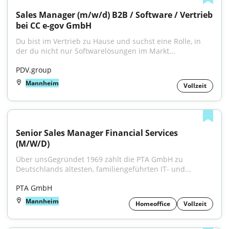
Sales Manager (m/w/d) B2B / Software / Vertrieb 
bei CC e-gov GmbH
Du bist im Vertrieb zu Hause und suchst eine Rolle, in 
der du nicht nur Softwarelösungen im Markt...
PDV.group
Mannheim
Vollzeit
Senior Sales Manager Financial Services 
(M/W/D)
Über unsGegründet 1969 zählt die PTA GmbH zu 
Deutschlands ältesten, familiengeführten IT- und...
PTA GmbH
Mannheim
Homeoffice
Vollzeit