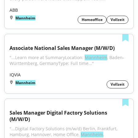
ABB
Mannheim
Homeoffice
Vollzeit
Associate National Sales Manager (M/W/D)
"...Learn more at SummaryLocation: 
Mannheim
, Baden-
Württemberg, GermanyType: Full time..."
IQVIA
Mannheim
Vollzeit
Sales Manager Digital Factory Solutions 
(M/W/D)
"...Digital Factory Solutions (m/w/d) Berlin, Frankfurt, 
Hamburg, Hannover, Home Office, 
Mannheim
, 