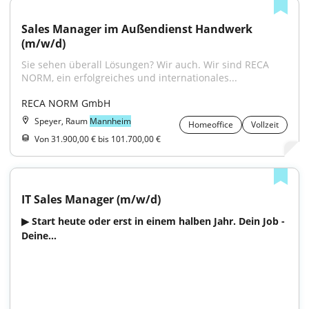
Sales Manager im Außendienst Handwerk 
(m/w/d)
Sie sehen überall Lösungen? Wir auch. Wir sind RECA 
NORM, ein erfolgreiches und internationales...
RECA NORM GmbH
Speyer, Raum
Mannheim
Homeoffice
Vollzeit
Von 31.900,00 € bis 101.700,00 €
IT Sales Manager (m/w/d)
▶ Start heute oder erst in einem halben Jahr. Dein Job - 
Deine...
