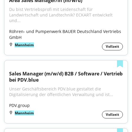
Area Sales Manager/in (m/w/d)
Du bist Vertriebsprofi mit Leidenschaft für 
Landwirtschaft und Landtechnik? ECKART entwickelt 
und...
Röhren- und Pumpenwerk BAUER Deutschland Vertriebs 
GmbH
Mannheim
Vollzeit
Sales Manager (m/w/d) B2B / Software / Vertrieb 
bei PDV.blue
Unser Geschäftsbereich PDV.blue gestaltet die 
Digitalisierung der öffentlichen Verwaltung und ist...
PDV.group
Mannheim
Vollzeit