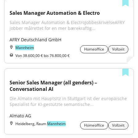
Sales Manager Automation & Electro
Sales Manager Automation & ElectroJobbeskrivelseAFRY 
jobber målrettet for en mer bærekraftig...
AFRY Deutschland GmbH
Mannheim
Homeoffice
Vollzeit
Von 38.600,00 € bis 76.800,00 €
Senior Sales Manager (all genders) – 
Conversational AI
Die Almato mit Hauptsitz in Stuttgart ist der europäische 
Spezialist für KI-gestützte semantische...
Almato AG
Heidelberg, Raum
Mannheim
Homeoffice
Vollzeit