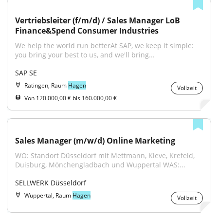
Vertriebsleiter (f/m/d) / Sales Manager LoB 
Finance&Spend Consumer Industries
We help the world run betterAt SAP, we keep it simple: 
you bring your best to us, and we'll bring...
SAP SE
Ratingen, Raum
Hagen
Vollzeit
Von 120.000,00 € bis 160.000,00 €
Sales Manager (m/w/d) Online Marketing
WO: Standort Düsseldorf mit Mettmann, Kleve, Krefeld, 
Duisburg, Mönchengladbach und Wuppertal WAS:...
SELLWERK Düsseldorf
Wuppertal, Raum
Hagen
Vollzeit