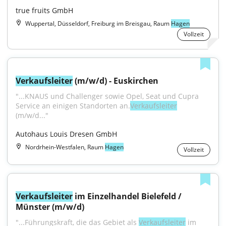
true fruits GmbH
Wuppertal, Düsseldorf, Freiburg im Breisgau, Raum
Hagen
Vollzeit
Verkaufsleiter
 (m/w/d) - Euskirchen
"...KNAUS und Challenger sowie Opel, Seat und Cupra 
Service an einigen Standorten an.
Verkaufsleiter
(m/w/d..."
Autohaus Louis Dresen GmbH
Nordrhein-Westfalen, Raum
Hagen
Vollzeit
Verkaufsleiter
 im Einzelhandel Bielefeld / 
Münster (m/w/d)
"...Führungskraft, die das Gebiet als 
Verkaufsleiter
 im 