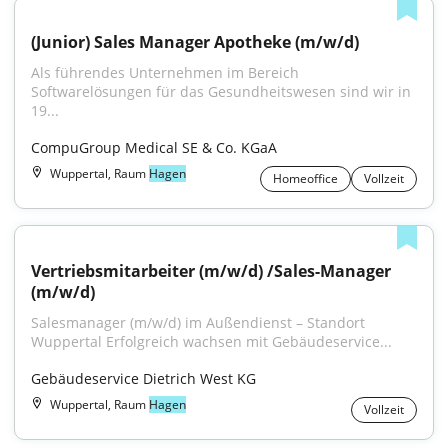
(Junior) Sales Manager Apotheke (m/w/d)
Als führendes Unternehmen im Bereich 
Softwarelösungen für das Gesundheitswesen sind wir in 
19...
CompuGroup Medical SE & Co. KGaA
Wuppertal, Raum
Hagen
Homeoffice
Vollzeit
Vertriebsmitarbeiter (m/w/d) /Sales-Manager 
(m/w/d)
Salesmanager (m/w/d) im Außendienst – Standort 
Wuppertal Erfolgreich wachsen mit Gebäudeservice...
Gebäudeservice Dietrich West KG
Wuppertal, Raum
Hagen
Vollzeit