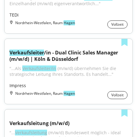
Einzelhandel (m/w/d) eigenverantwortlich..."
TEDi
Nordrhein-Westfalen, Raum
Hagen
Vollzeit
Verkaufsleiter
/in - Dual Clinic Sales Manager 
(m/w/d) | Köln & Düsseldorf
"...Als 
Verkaufsleiter/in
 (m/w/d) übernehmen Sie die 
strategische Leitung Ihres Standorts. Es handelt..."
Impress
Nordrhein-Westfalen, Raum
Hagen
Vollzeit
Verkaufsleitung (m/w/d)
"...
Verkaufsleitung
 (m/w/d) Bundesweit möglich - ideal 