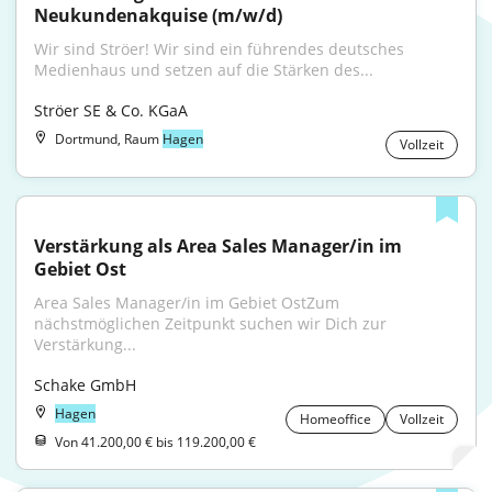
Neukundenakquise (m/w/d)
Wir sind Ströer! Wir sind ein führendes deutsches 
Medienhaus und setzen auf die Stärken des...
Ströer SE & Co. KGaA
Dortmund, Raum
Hagen
Vollzeit
Verstärkung als Area Sales Manager/in im 
Gebiet Ost
Area Sales Manager/in im Gebiet OstZum 
nächstmöglichen Zeitpunkt suchen wir Dich zur 
Verstärkung...
Schake GmbH
Hagen
Homeoffice
Vollzeit
Von 41.200,00 € bis 119.200,00 €