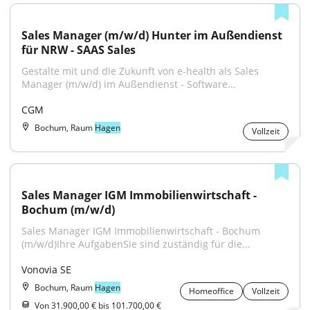
Sales Manager (m/w/d) Hunter im Außendienst 
für NRW - SAAS Sales
Gestalte mit und die Zukunft von e-health als Sales 
Manager (m/w/d) im Außendienst - Software...
CGM
Bochum, Raum
Hagen
Vollzeit
Sales Manager IGM Immobilienwirtschaft - 
Bochum (m/w/d)
Sales Manager IGM Immobilienwirtschaft - Bochum 
(m/w/d)Ihre AufgabenSie sind zuständig für die...
Vonovia SE
Bochum, Raum
Hagen
Homeoffice
Vollzeit
Von 31.900,00 € bis 101.700,00 €