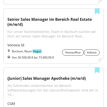
Senior Sales Manager im Bereich Real Estate 
(m/w/d)
Für unser hochmotiviertes Team in Bochum suchen wir 
Dich als Senior Sales Manager im Bereich Real...
Vonovia SE
Bochum, Raum
Hagen
Homeoffice
Vollzeit
Von 30.500,00 € bis 73.900,00 €
(Junior) Sales Manager Apotheke (m/w/d)
Als führendes Unternehmen im Bereich 
Softwarelösungen für das Gesundheitswesen sind wir in 
19...
CGM