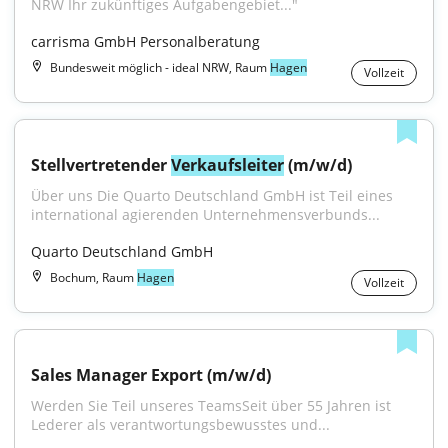
NRW Ihr zukünftiges Aufgabengebiet..."
carrisma GmbH Personalberatung
Bundesweit möglich - ideal NRW, Raum
Hagen
Vollzeit
Stellvertretender 
Verkaufsleiter
 (m/w/d)
Über uns Die Quarto Deutschland GmbH ist Teil eines 
international agierenden Unternehmensverbunds...
Quarto Deutschland GmbH
Bochum, Raum
Hagen
Vollzeit
Sales Manager Export (m/w/d)
Werden Sie Teil unseres TeamsSeit über 55 Jahren ist 
Lederer als verantwortungsbewusstes und...