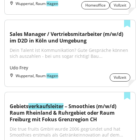
Wuppertal, Raum
Hagen
Homeoffice
Vollzeit
Sales Manager / Vertriebsmitarbeiter (m/w/d) 
im D2D in Köln und Umgebung
Dein Talent ist Kommunikation? Gute Gespräche können 
sich auszahlen - bei uns sogar richtig! Bau...
Udo Frey
Wuppertal, Raum
Hagen
Vollzeit
Gebiets
verkaufsleiter
 – Smoothies (m/w/d) 
Raum Rheinland & Ruhrgebiet oder Raum 
Freiburg mit Fokus Grenzregion CH
Die true fruits GmbH wurde 2006 gegründet und hat 
Smoothies erstmals als Getränkeinnovation auf dem...