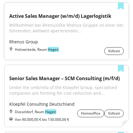
Active Sales Manager (w/m/d) Lagerlogistik
Willkommen bei Rhenus!Die Rhenus Gruppe ist einer der 
führenden, weltweit operierenden...
Rhenus Group
Holzwickede, Raum
Hagen
Vollzeit
Senior Sales Manager – SCM Consulting (m/f/d)
Under the umbrella of the Kloepfel Group, specialised 
companies are forming for cost reduction and...
Kloepfel Consulting Deutschland
Düsseldorf, Raum
Hagen
Homeoffice
Vollzeit
Von 90.000,00 € bis 130.000,00 €