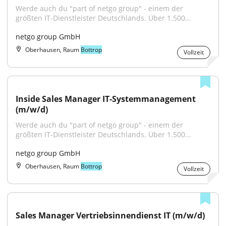
Werde auch du "part of netgo group" - einem der 
größten IT-Dienstleister Deutschlands. Über 1.500...
netgo group GmbH
Oberhausen, Raum
Bottrop
Vollzeit
Inside Sales Manager IT-Systemmanagement 
(m/w/d)
Werde auch du "part of netgo group" - einem der 
größten IT-Dienstleister Deutschlands. Über 1.500...
netgo group GmbH
Oberhausen, Raum
Bottrop
Vollzeit
Sales Manager Vertriebsinnendienst IT (m/w/d)