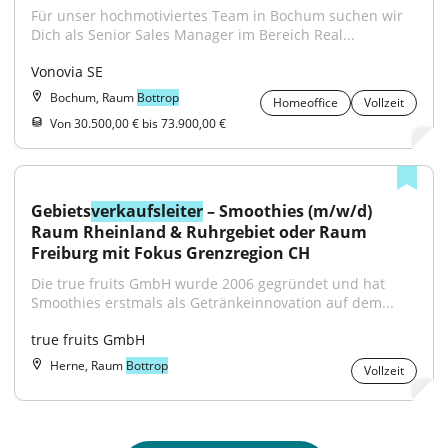
Für unser hochmotiviertes Team in Bochum suchen wir 
Dich als Senior Sales Manager im Bereich Real...
Vonovia SE
Bochum, Raum
Bottrop
Homeoffice
Vollzeit
Von 30.500,00 € bis 73.900,00 €
Gebiets
verkaufsleiter
 – Smoothies (m/w/d) 
Raum Rheinland & Ruhrgebiet oder Raum 
Freiburg mit Fokus Grenzregion CH
Die true fruits GmbH wurde 2006 gegründet und hat 
Smoothies erstmals als Getränkeinnovation auf dem...
true fruits GmbH
Herne, Raum
Bottrop
Vollzeit