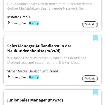
Die Machineseeker Group betreibt mit verschiedenen 
Online-Marktplätzen das führende Netzwerk für...
Instaffo GmbH
Essen, Raum
Bottrop
Vollzeit
Sales Manager Außendienst in der 
Neukundenakquise (m/w/d)
Wir sind Ströer! Wir sind ein führendes deutsches 
Medienhaus und setzen auf die Stärken des...
Ströer Media Deutschland GmbH
Essen, Raum
Bottrop
Vollzeit
Junior Sales Manager (m/w/d)