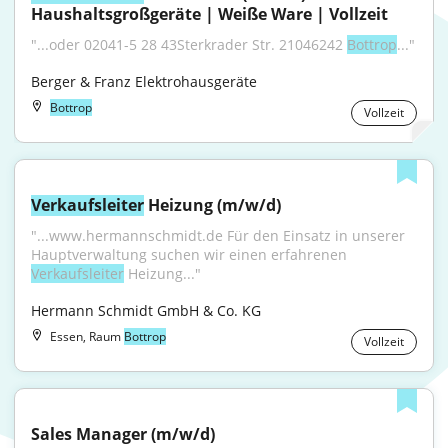
Haushaltsgroßgeräte | Weiße Ware | Vollzeit
"...oder 02041-5 28 43Sterkrader Str. 21046242 
Bottrop
..."
Berger & Franz Elektrohausgeräte
Bottrop
Vollzeit
Verkaufsleiter
 Heizung (m/w/d)
"...www.hermannschmidt.de Für den Einsatz in unserer 
Hauptverwaltung suchen wir einen erfahrenen 
Verkaufsleiter
 Heizung..."
Hermann Schmidt GmbH & Co. KG
Essen, Raum
Bottrop
Vollzeit
Sales Manager (m/w/d)