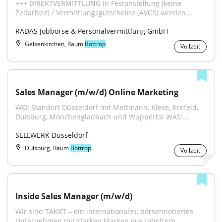
+++ DIREKTVERMITTLUNG in Festanstellung (keine 
Zeitarbeit) / Vermittlungsgutscheine (AVGS) werden...
RADAS Jobbörse & Personalvermittlung GmbH
Gelsenkirchen, Raum
Bottrop
Vollzeit
Sales Manager (m/w/d) Online Marketing
WO: Standort Düsseldorf mit Mettmann, Kleve, Krefeld, 
Duisburg, Mönchengladbach und Wuppertal WAS:...
SELLWERK Düsseldorf
Duisburg, Raum
Bottrop
Vollzeit
Inside Sales Manager (m/w/d)
Wir sind TAKKT – ein internationales, börsennotiertes 
Unternehmen mit starken Marken wie ratioform,...