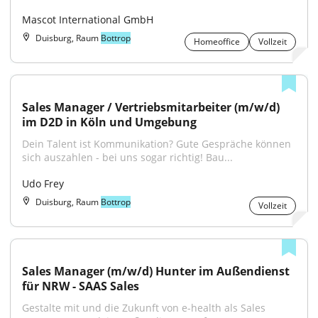
Mascot International GmbH
Duisburg, Raum
Bottrop
Homeoffice
Vollzeit
Sales Manager / Vertriebsmitarbeiter (m/w/d) 
im D2D in Köln und Umgebung
Dein Talent ist Kommunikation? Gute Gespräche können 
sich auszahlen - bei uns sogar richtig! Bau...
Udo Frey
Duisburg, Raum
Bottrop
Vollzeit
Sales Manager (m/w/d) Hunter im Außendienst 
für NRW - SAAS Sales
Gestalte mit und die Zukunft von e-health als Sales 