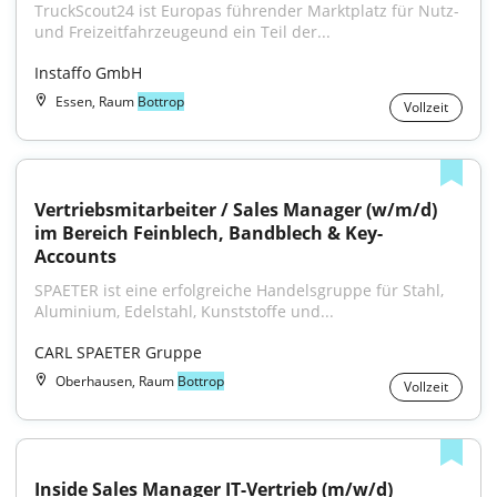
TruckScout24 ist Europas führender Marktplatz für Nutz- 
und Freizeitfahrzeugeund ein Teil der...
Instaffo GmbH
Essen, Raum
Bottrop
Vollzeit
Vertriebsmitarbeiter / Sales Manager (w/m/d) 
im Bereich Feinblech, Bandblech & Key-
Accounts
SPAETER ist eine erfolgreiche Handelsgruppe für Stahl, 
Aluminium, Edelstahl, Kunststoffe und...
CARL SPAETER Gruppe
Oberhausen, Raum
Bottrop
Vollzeit
Inside Sales Manager IT-Vertrieb (m/w/d)