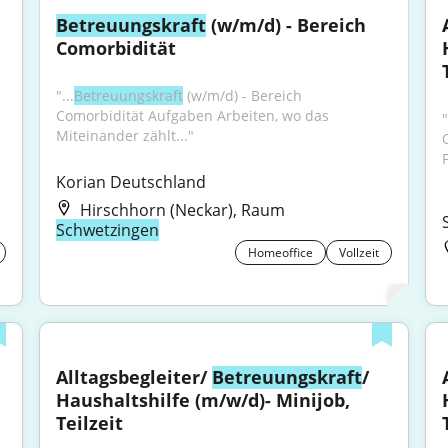
Betreuungskraft
 (w/m/d) - Bereich 
Comorbidität
"...
Betreuungskraft
 (w/m/d) - Bereich 
Comorbidität Aufgaben Arbeiten, wo das 
Miteinander zählt..."
Korian Deutschland
Hirschhorn (Neckar), Raum
Schwetzingen
Homeoffice
Vollzeit
Alltagsbegleiter/ 
Betreuungskraft
/ 
Haushaltshilfe (m/w/d)- Minijob, 
Teilzeit