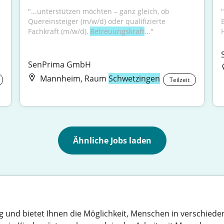
"...unterstützen möchten – ganz gleich, ob 
"
Quereinsteiger (m/w/d) oder qualifizierte 
Fachkraft (m/w/d), 
Betreuungskraft
..."
SenPrima GmbH
Mannheim, Raum
Schwetzingen
Teilzeit
Ähnliche Jobs laden
eitig und bietet Ihnen die Möglichkeit, Menschen in verschie