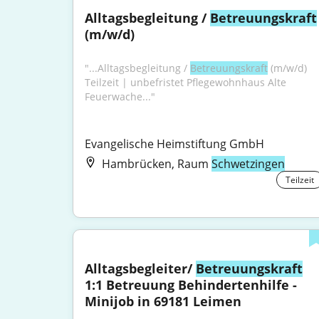
Alltagsbegleitung / 
Betreuungskraft
(m/w/d)
"...Alltagsbegleitung / 
Betreuungskraft
 (m/w/d) 
Teilzeit | unbefristet Pflegewohnhaus Alte 
Feuerwache..."
Evangelische Heimstiftung GmbH
Hambrücken, Raum
Schwetzingen
Teilzeit
Alltagsbegleiter/ 
Betreuungskraft
1:1 Betreuung Behindertenhilfe - 
Minijob in 69181 Leimen