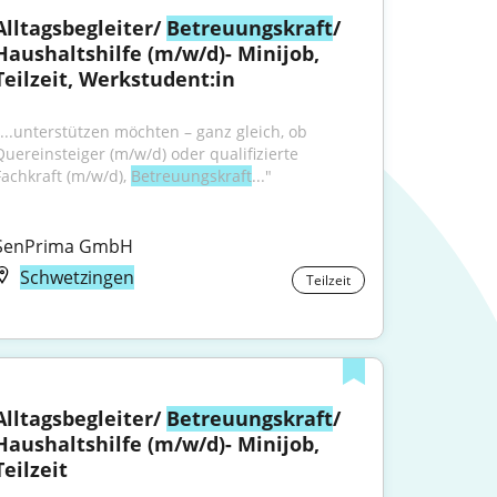
Alltagsbegleiter/ 
Betreuungskraft
/ 
Haushaltshilfe (m/w/d)- Minijob, 
Teilzeit, Werkstudent:in
"...unterstützen möchten – ganz gleich, ob 
Quereinsteiger (m/w/d) oder qualifizierte 
Fachkraft (m/w/d), 
Betreuungskraft
..."
SenPrima GmbH
Schwetzingen
Teilzeit
Alltagsbegleiter/ 
Betreuungskraft
/ 
Haushaltshilfe (m/w/d)- Minijob, 
Teilzeit