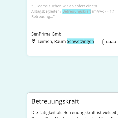
"...Teams suchen wir ab sofort eine:n 
Alltagsbegleiter / 
Betreuungskraft
 (m/w/d) – 1:1 
Betreuung..."
SenPrima GmbH
Leimen, Raum
Schwetzingen
Teilzeit
Betreuungskraft
Die Tätigkeit als Betreuungskraft ist viels