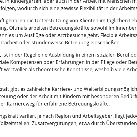
ge, in Kindergärten, aber auch in der Arbeit mit Menschen 
erfolgen, wodurch sich eine gewisse Flexibilität in der Arbeits
 gehören die Unterstützung von Klienten im täglichen Leben
ung. Oftmals arbeiten Betreuungskräfte sowohl im Innenber
 es um Ausflüge oder Arztbesuche geht. Flexible Arbeitsze
chtarbeit oder stundenweise Betreuung einschließen.
ist in der Regel eine Ausbildung in einem sozialen Beruf od
ziale Kompetenzen oder Erfahrungen in der Pflege oder Betr
t wertvoller als theoretische Kenntnisse, weshalb viele Ar
aft gibt es zahlreiche Karriere- und Weiterbildungsmöglichk
euung oder der Arbeit mit Kindern mit besonderen Bedür
her Karriereweg für erfahrene Betreuungskräfte.
gskraft variiert je nach Region und Arbeitsgeber, liegt jed
Vollzeitstellen. Zusatzvergütungen, etwa durch Überstunden 