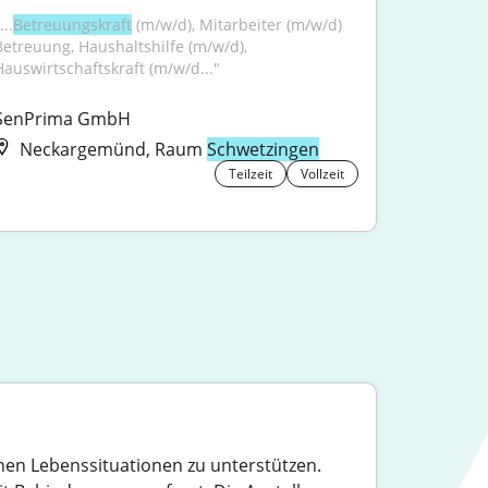
...
Betreuungskraft
 (m/w/d), Mitarbeiter (m/w/d) 
Betreuung, Haushaltshilfe (m/w/d), 
Hauswirtschaftskraft (m/w/d..."
SenPrima GmbH
Neckargemünd, Raum
Schwetzingen
Teilzeit
Vollzeit
denen Lebenssituationen zu unterstützen.