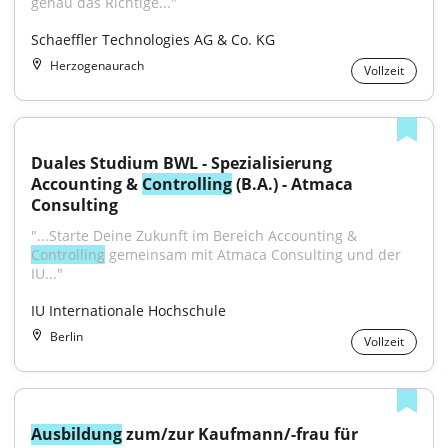
genau das Richtige..."
Schaeffler Technologies AG & Co. KG
Herzogenaurach
Vollzeit
Duales Studium BWL - Spezialisierung 
Accounting & 
Controlling
 (B.A.) - Atmaca 
Consulting
"...Starte Deine Zukunft im Bereich Accounting & 
Controlling
 gemeinsam mit Atmaca Consulting und der 
IU..."
IU Internationale Hochschule
Berlin
Vollzeit
Ausbildung
 zum/zur Kaufmann/-frau für 