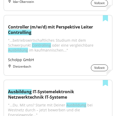
Idar-Oberstein
Vollzeit
Controller (m/w/d) mit Perspektive Leiter 
Controlling
"...betriebswirtschaftliches Studium mit dem 
Schwerpunkt 
Controlling
 oder eine vergleichbare 
Ausbildung
 im kaufmännischen..."
Scholpp GmbH
Dietzenbach
Vollzeit
Ausbildung
 IT-Systemelektronik 
Netzwerktechnik IT-Systeme
"...Du. Mit uns? Starte mit Deiner 
Ausbildung
 bei 
Westnetz durch – jetzt bewerben und die 
Energiewende..."