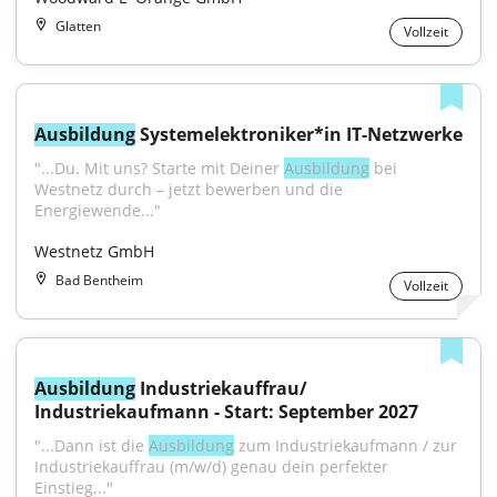
Glatten
Vollzeit
Ausbildung
 Systemelektroniker*in IT-Netzwerke
"...Du. Mit uns? Starte mit Deiner 
Ausbildung
 bei 
Westnetz durch – jetzt bewerben und die 
Energiewende..."
Westnetz GmbH
Bad Bentheim
Vollzeit
Ausbildung
 Industriekauffrau/ 
Industriekaufmann - Start: September 2027
"...Dann ist die 
Ausbildung
 zum Industriekaufmann / zur 
Industriekauffrau (m/w/d) genau dein perfekter 
Einstieg..."