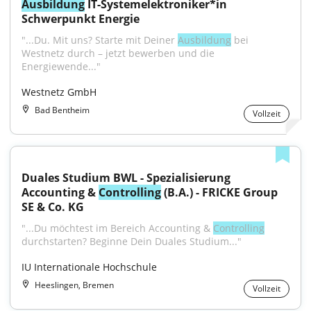
Ausbildung
 IT-Systemelektroniker*in 
Schwerpunkt Energie
"...Du. Mit uns? Starte mit Deiner 
Ausbildung
 bei 
Westnetz durch – jetzt bewerben und die 
Energiewende..."
Westnetz GmbH
Bad Bentheim
Vollzeit
Duales Studium BWL - Spezialisierung 
Accounting & 
Controlling
 (B.A.) - FRICKE Group 
SE & Co. KG
"...Du möchtest im Bereich Accounting & 
Controlling
durchstarten? Beginne Dein Duales Studium..."
IU Internationale Hochschule
Heeslingen, Bremen
Vollzeit