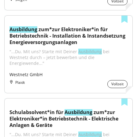
Vollzeit
Ausbildung
 zum*zur Elektroniker*in für 
Betriebstechnik - Installation & Instandsetzung 
Energieversorgungsanlagen
"...Du. Mit uns? Starte mit Deiner 
Ausbildung
 bei 
Westnetz durch – jetzt bewerben und die 
Energiewende..."
Westnetz GmbH
Plaidt
Vollzeit
Schulabsolvent*in für 
Ausbildung
 zum*zur 
Elektroniker*in Betriebstechnik - Elektrische 
Anlagen & Geräte
"...Du. Mit uns? Starte mit Deiner 
Ausbildung
 bei 