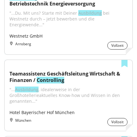
Betriebstechnik Energieversorgung
"...Du. Mit uns? Starte mit Deiner 
Ausbildung
 bei 
Westnetz durch – jetzt bewerben und die 
Energiewende..."
Westnetz GmbH
Arnsberg
Vollzeit
Teamassistenz Geschäftsleitung Wirtschaft & 
Finanzen / 
Controlling
"...
Ausbildung
, idealerweise in der 
Großhotellerieaktuelles Know-how und Wissen in den 
genannten..."
Hotel Bayerischer Hof München
München
Vollzeit