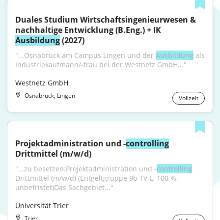
Duales Studium Wirtschaftsingenieurwesen & 
nachhaltige Entwicklung (B.Eng.) + IK 
Ausbildung
 (2027)
"...Osnabrück am Campus Lingen und der 
Ausbildung
 als 
Industriekaufmann/-frau bei der Westnetz GmbH..."
Westnetz GmbH
Osnabrück, Lingen
Vollzeit
Projektadministration und -
controlling
Drittmittel (m/w/d)
"...zu besetzen:Projektadministration und -
controlling
Drittmittel (m/w/d) (Entgeltgruppe 9b TV-L, 100 %, 
unbefristet)Das Sachgebiet..."
Universität Trier
Trier