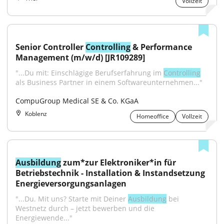
Vollzeit
Senior Controller 
Controlling
 & Performance 
Management (m/w/d) [JR109289]
"...Du mit: Einschlägige Berufserfahrung im 
Controlling
als Business Partner in einem Softwareunternehmen..."
CompuGroup Medical SE & Co. KGaA
Koblenz
Homeoffice
Vollzeit
Ausbildung
 zum*zur Elektroniker*in für 
Betriebstechnik - Installation & Instandsetzung 
Energieversorgungsanlagen
"...Du. Mit uns? Starte mit Deiner 
Ausbildung
 bei 
Westnetz durch – jetzt bewerben und die 
Energiewende..."