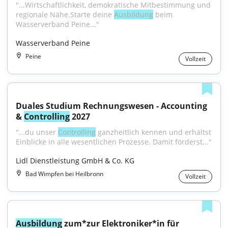
"...Wirtschaftlichkeit, demokratische Mitbestimmung und 
regionale Nähe.Starte deine 
Ausbildung
 beim 
Wasserverband Peine..."
Wasserverband Peine
Peine
Vollzeit
Duales Studium Rechnungswesen - Accounting 
& 
Controlling
 2027
"...du unser 
Controlling
 ganzheitlich kennen und erhältst 
Einblicke in alle wesentlichen Prozesse. Damit förderst..."
Lidl Dienstleistung GmbH & Co. KG
Bad Wimpfen bei Heilbronn
Vollzeit
Ausbildung
 zum*zur Elektroniker*in für 