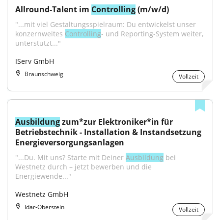
Allround-Talent im 
Controlling
 (m/w/d)
"...mit viel Gestaltungsspielraum: Du entwickelst unser 
konzernweites 
Controlling
- und Reporting-System weiter, 
unterstützt..."
IServ GmbH
Braunschweig
Vollzeit
Ausbildung
 zum*zur Elektroniker*in für 
Betriebstechnik - Installation & Instandsetzung 
Energieversorgungsanlagen
"...Du. Mit uns? Starte mit Deiner 
Ausbildung
 bei 
Westnetz durch – jetzt bewerben und die 
Energiewende..."
Westnetz GmbH
Idar-Oberstein
Vollzeit