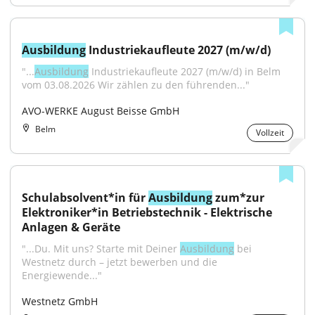
Ausbildung
 Industriekaufleute 2027 (m/w/d)
"...
Ausbildung
 Industriekaufleute 2027 (m/w/d) in Belm 
vom 03.08.2026 Wir zählen zu den führenden..."
AVO-WERKE August Beisse GmbH
Belm
Vollzeit
Schulabsolvent*in für 
Ausbildung
 zum*zur 
Elektroniker*in Betriebstechnik - Elektrische 
Anlagen & Geräte
"...Du. Mit uns? Starte mit Deiner 
Ausbildung
 bei 
Westnetz durch – jetzt bewerben und die 
Energiewende..."
Westnetz GmbH