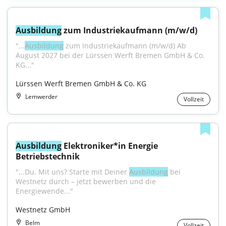
Ausbildung
 zum Industriekaufmann (m/w/d)
"...
Ausbildung
 zum Industriekaufmann (m/w/d) Ab 
August 2027 bei der Lürssen Werft Bremen GmbH & Co. 
KG..."
Lürssen Werft Bremen GmbH & Co. KG
Lemwerder
Vollzeit
Ausbildung
 Elektroniker*in Energie 
Betriebstechnik
"...Du. Mit uns? Starte mit Deiner 
Ausbildung
 bei 
Westnetz durch – jetzt bewerben und die 
Energiewende..."
Westnetz GmbH
Belm
Vollzeit