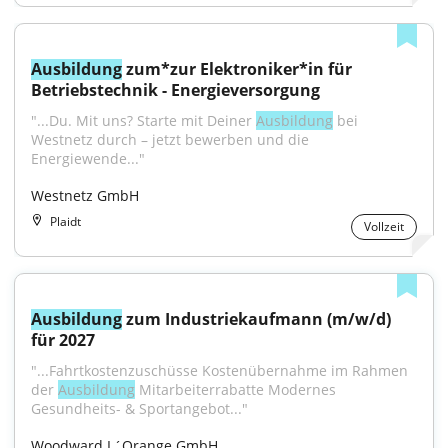
Ausbildung
 zum*zur Elektroniker*in für 
Betriebstechnik - Energieversorgung
"...Du. Mit uns? Starte mit Deiner 
Ausbildung
 bei 
Westnetz durch – jetzt bewerben und die 
Energiewende..."
Westnetz GmbH
Plaidt
Vollzeit
Ausbildung
 zum Industriekaufmann (m/w/d) 
für 2027
"...Fahrtkostenzuschüsse Kostenübernahme im Rahmen 
der 
Ausbildung
 Mitarbeiterrabatte Modernes 
Gesundheits- & Sportangebot..."
Woodward L´Orange GmbH