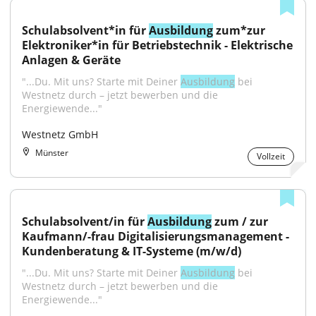
Schulabsolvent*in für 
Ausbildung
 zum*zur 
Elektroniker*in für Betriebstechnik - Elektrische 
Anlagen & Geräte
"...Du. Mit uns? Starte mit Deiner 
Ausbildung
 bei 
Westnetz durch – jetzt bewerben und die 
Energiewende..."
Westnetz GmbH
Münster
Vollzeit
Schulabsolvent/in für 
Ausbildung
 zum / zur 
Kaufmann/-frau Digitalisierungsmanagement - 
Kundenberatung & IT-Systeme (m/w/d)
"...Du. Mit uns? Starte mit Deiner 
Ausbildung
 bei 
Westnetz durch – jetzt bewerben und die 
Energiewende..."