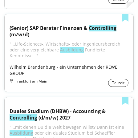
(Senior) SAP Berater Finanzen & 
Controlling
(m/w/d)
"...Life-Sciences-, Wirtschafts- oder Ingenieursbereich 
oder eine vergleichbare 
Ausbildung
 Fundierte 
Kenntnisse..."
Wilhelm Brandenburg - ein Unternehmen der REWE 
GROUP
Frankfurt am Main
Teilzeit
Duales Studium (DHBW) - Accounting & 
Controlling
 (d/m/w) 2027
"...mit denen Du die Welt bewegen willst? Dann ist eine 
Ausbildung
 oder ein duales Studium bei Schaeffler 