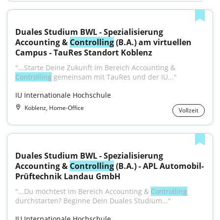
Duales Studium BWL - Spezialisierung 
Accounting & 
Controlling
 (B.A.) am virtuellen 
Campus - TauRes Standort Koblenz
"...Starte Deine Zukunft im Bereich Accounting & 
Controlling
 gemeinsam mit TauRes und der IU..."
IU Internationale Hochschule
Koblenz, Home-Office
Vollzeit
Duales Studium BWL - Spezialisierung 
Accounting & 
Controlling
 (B.A.) - APL Automobil-
Prüftechnik Landau GmbH
"...Du möchtest im Bereich Accounting & 
Controlling
durchstarten? Beginne Dein Duales Studium..."
IU Internationale Hochschule