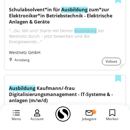
Schulabsolvent*in für 
Ausbildung
 zum*zur 
Elektroniker*in Betriebstechnik - Elektrische 
Anlagen & Geräte
"...Du. Mit uns? Starte mit Deiner 
Ausbildung
 bei 
Westnetz durch – jetzt bewerben und die 
Energiewende..."
Westnetz GmbH
Arnsberg
Vollzeit
Ausbildung
 Kaufmann/-frau 
Digitalisierungsmanagement - IT-Systeme & -
anlagen (m/w/d)
"...Du. Mit uns? Starte mit Deiner 
Ausbildung
 bei 
Westnetz durch – jetzt bewerben und die 
Menü
Account
Jobagent
Merken
Energiewende..."