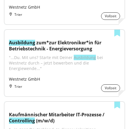
Westnetz GmbH
Trier
Vollzeit
Ausbildung
 zum*zur Elektroniker*in für 
Betriebstechnik - Energieversorgung
"...Du. Mit uns? Starte mit Deiner 
Ausbildung
 bei 
Westnetz durch – jetzt bewerben und die 
Energiewende..."
Westnetz GmbH
Trier
Vollzeit
Kaufmännischer Mitarbeiter IT-Prozesse / 
Controlling
 (m/w/d)