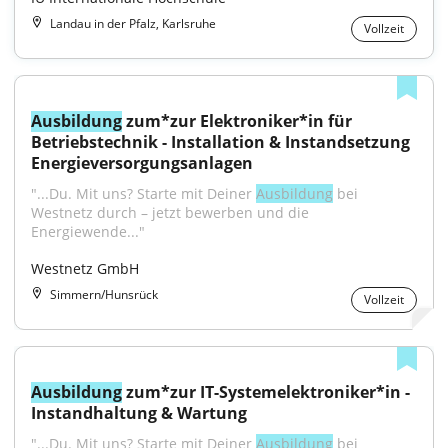
Landau in der Pfalz, Karlsruhe
Vollzeit
Ausbildung
 zum*zur Elektroniker*in für 
Betriebstechnik - Installation & Instandsetzung 
Energieversorgungsanlagen
"...Du. Mit uns? Starte mit Deiner 
Ausbildung
 bei 
Westnetz durch – jetzt bewerben und die 
Energiewende..."
Westnetz GmbH
Simmern/Hunsrück
Vollzeit
Ausbildung
 zum*zur IT-Systemelektroniker*in - 
Instandhaltung & Wartung
"...Du. Mit uns? Starte mit Deiner 
Ausbildung
 bei 