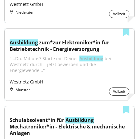
Westnetz GmbH
Niederzier
Vollzeit
Ausbildung
 zum*zur Elektroniker*in für 
Betriebstechnik - Energieversorgung
"...Du. Mit uns? Starte mit Deiner 
Ausbildung
 bei 
Westnetz durch – jetzt bewerben und die 
Energiewende..."
Westnetz GmbH
Münster
Vollzeit
Schulabsolvent*in für 
Ausbildung
Mechatroniker*in - Elektrische & mechanische 
Anlagen