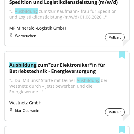
Spedition und Logistikdienstleistung (m/w/d)
"...
Ausbildung
 zum/zur Kaufmann/-frau für Spedition 
und Logistikdienstleistung (m/w/d) 01.08.2026..."
MF Mineralöl-Logistik GmbH
Werneuchen
Vollzeit
Ausbildung
 zum*zur Elektroniker*in für 
Betriebstechnik - Energieversorgung
"...Du. Mit uns? Starte mit Deiner 
Ausbildung
 bei 
Westnetz durch – jetzt bewerben und die 
Energiewende..."
Westnetz GmbH
Idar-Oberstein
Vollzeit