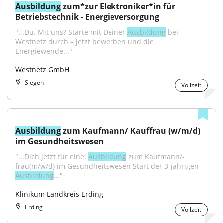
Ausbildung
 zum*zur Elektroniker*in für 
Betriebstechnik - Energieversorgung
"...Du. Mit uns? Starte mit Deiner 
Ausbildung
 bei 
Westnetz durch – jetzt bewerben und die 
Energiewende..."
Westnetz GmbH
Siegen
Vollzeit
Ausbildung
 zum Kaufmann/ Kauffrau (w/m/d) 
im Gesundheitswesen
"...Dich jetzt für eine: 
Ausbildung
 zum Kaufmann/-
frau(m/w/d) im Gesundheitswesen Start der 3-jährigen 
Ausbildung
..."
Klinikum Landkreis Erding
Erding
Vollzeit