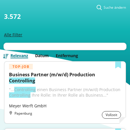
Suche ändern
3.572
Alle Filter
Relevanz
Datum
Entfernung
TOP-JOB
Business Partner (m/w/d) Production 
Controlling
"...
Controlling
 einen Business Partner (m/w/d) Production 
Controlling
 Ihre Rolle: In Ihrer Rolle als Business..."
Meyer Werft GmbH
Papenburg
Vollzeit