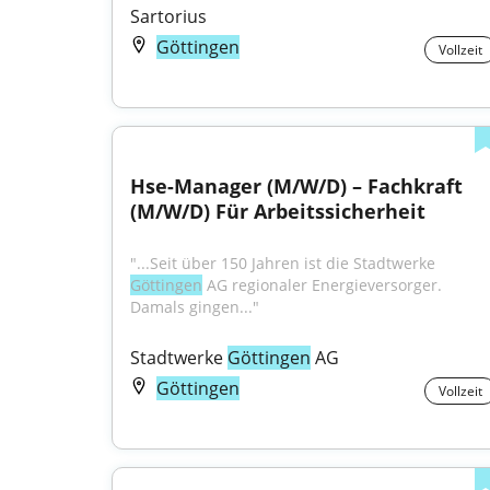
Sartorius
Göttingen
Vollzeit
Hse-Manager (M/W/D) – Fachkraft 
(M/W/D) Für Arbeitssicherheit
"...Seit über 150 Jahren ist die Stadtwerke 
Göttingen
 AG regionaler Energieversorger. 
Damals gingen..."
Stadtwerke 
Göttingen
 AG
Göttingen
Vollzeit