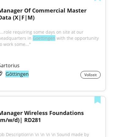
Manager Of Commercial Master 
Data (X|F|M)
...role requiring some days on site at our 
headquarters in 
Goettingen
 with the opportunity 
to work some..."
Sartorius
Göttingen
Vollzeit
Manager Wireless Foundations 
(m/w/d)| RD281
Job Description\n \n \n \n \n Sound made by 