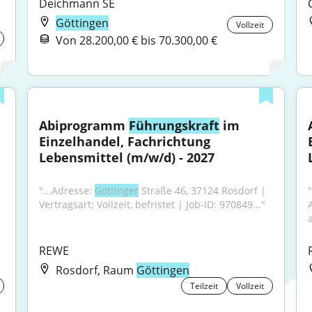
Deichmann SE
Göttingen
Vollzeit
Von 28.200,00 € bis 70.300,00 €
Abiprogramm 
Führungskraft
 im 
Einzelhandel, Fachrichtung 
Lebensmittel (m/w/d) - 2027
"...Adresse: 
Göttinger
 Straße 46, 37124 Rosdorf | 
Vertragsart: Vollzeit, befristet | Job-ID: 970849..."
a
REWE
Rosdorf, Raum
Göttingen
Teilzeit
Vollzeit