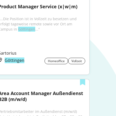
Product Manager Service (x|w|m)
...Die Position ist in Vollzeit zu besetzen und 
erfolgt tageweise remote sowie vor Ort am 
Campus in 
Göttingen
..."
Sartorius
Göttingen
Homeoffice
Vollzeit
Area Account Manager Außendienst 
B2B (m/w/d)
Vertriebsmitarbeiter im Außendienst (m/w/d) 