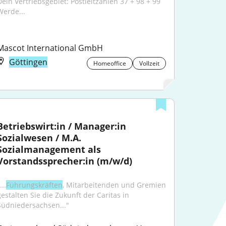
Dein Vertriebsgebiet: Postleitzahlen 37 + 98 + 99 
Werde...
Mascot International GmbH
Göttingen
Homeoffice
Vollzeit
Betriebswirt:in / Manager:in 
Sozialwesen / M.A. 
Sozialmanagement als 
Vorstandssprecher:in (m/w/d)
...
Führungskräften
, Mitarbeitenden und Gremien 
gestalten Sie die Zukunft der Caritas in 
Südniedersachsen..."