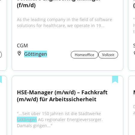
(f/m/d)
As the leading company in the field of software 
"
solutions for healthcare, we operate in 19...
CGM
Göttingen
Homeoffice
Vollzeit
HSE-Manager (m/w/d) – Fachkraft 
(m/w/d) für Arbeitssicherheit
a
"...Seit über 150 Jahren ist die Stadtwerke 
Göttingen
 AG regionaler Energieversorger. 
Damals gingen..."