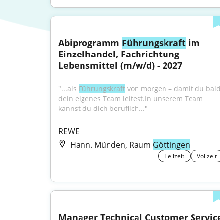
Abiprogramm 
Führungskraft
 im 
Einzelhandel, Fachrichtung 
Lebensmittel (m/w/d) - 2027
"...als 
Führungskraft
 von morgen – damit du bald
dein eigenes Team leitest.In unserem Team 
kannst du dich beruflich..."
REWE
Hann. Münden, Raum
Göttingen
Teilzeit
Vollzeit
Manager Technical Customer Service