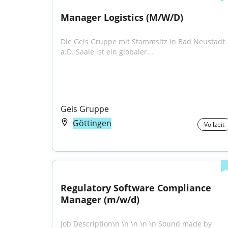
Manager Logistics (M/W/D)
Die Geis Gruppe mit Stammsitz in Bad Neustadt 
a.D. Saale ist ein globaler...
Geis Gruppe
Göttingen
Vollzeit
Regulatory Software Compliance 
Manager (m/w/d)
Job Description\n \n \n \n \n Sound made by 