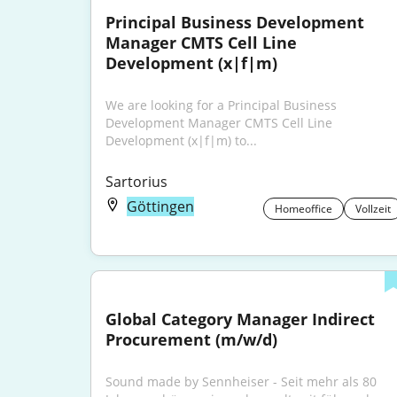
Principal Business Development 
Manager CMTS Cell Line 
Development (x|f|m)
We are looking for a Principal Business 
Development Manager CMTS Cell Line 
Development (x|f|m) to...
Sartorius
Göttingen
Homeoffice
Vollzeit
Global Category Manager Indirect 
Procurement (m/w/d)
Sound made by Sennheiser - Seit mehr als 80 