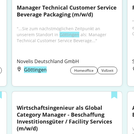
Manager Technical Customer Service 
Beverage Packaging (m/w/d)
"
"...Sie zum nächstmöglichen Zeitpunkt an 
unserem Standort in 
Göttingen
 als: Manager 
Technical Customer Service Beverage..."
Novelis Deutschland GmbH
Göttingen
Homeoffice
Vollzeit
Wirtschaftsingenieur als Global 
Category Manager - Beschaffung 
Investitionsgüter / Facility Services 
(m/w/d)