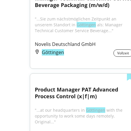
Beverage Packaging (m/w/d)
"...Sie zum nächstmöglichen Zeitpunkt an 
unserem Standort in 
Göttingen
 als: Manager 
Technical Customer Service Beverage..."
Novelis Deutschland GmbH
Göttingen
Vollzeit
Product Manager PAT Advanced 
Process Control (x|f|m)
"...at our headquarters in 
Göttingen
 with the 
opportunity to work some days remotely. 
Original..."