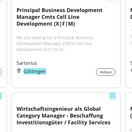
Principal Business Development 
Manager Cmts Cell Line 
Development (X|F|M)
"
We are looking for a Principal Business 
Development Manager CMTS Cell Line 
Development (x|f|m) to...
Sartorius
Göttingen
Vollzeit
Wirtschaftsingenieur als Global 
Category Manager - Beschaffung 
Investitionsgüter / Facility Services