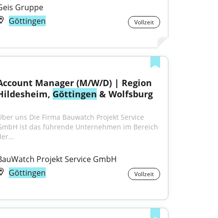
Geis Gruppe
Göttingen
Vollzeit
Account Manager (M/W/D) | Region 
Hildesheim, 
Göttingen
 & Wolfsburg
Über uns Die Firma Bauwatch Projekt Service 
GmbH ist das führende Unternehmen im Bereich 
er...
BauWatch Projekt Service GmbH
Göttingen
Vollzeit