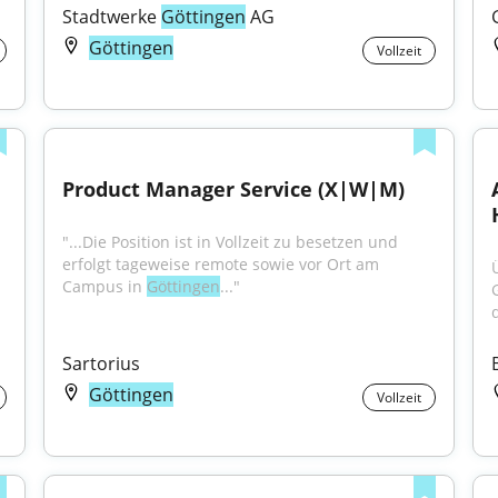
Stadtwerke 
Göttingen
 AG
Göttingen
Vollzeit
Product Manager Service (X|W|M)
"...Die Position ist in Vollzeit zu besetzen und 
erfolgt tageweise remote sowie vor Ort am 
Campus in 
Göttingen
..."
d
Sartorius
Göttingen
Vollzeit