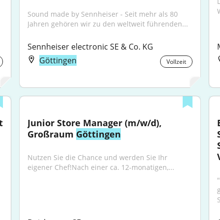
Sound made by Sennheiser - Seit mehr als 80 
Jahren gehören wir zu den weltweit führenden...
Sennheiser electronic SE & Co. KG
Göttingen
Vollzeit
 
Junior Store Manager (m/w/d), 
Großraum 
Göttingen
Nutzen Sie die Chance und werden Sie Ihr 
eigener Chef!Nach einer ca. 12-monatigen,...
"