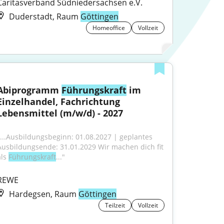
Caritasverband Südniedersachsen e.V.
Duderstadt, Raum
Göttingen
Homeoffice
Vollzeit
Abiprogramm 
Führungskraft
 im 
Einzelhandel, Fachrichtung 
Lebensmittel (m/w/d) - 2027
"...Ausbildungsbeginn: 01.08.2027 | geplantes 
Ausbildungsende: 31.01.2029 Wir machen dich fit 
ls 
Führungskraft
..."
REWE
Hardegsen, Raum
Göttingen
Teilzeit
Vollzeit