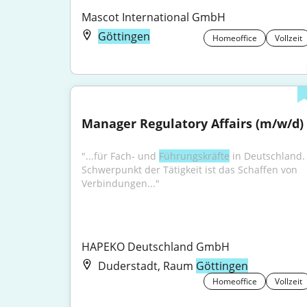
Mascot International GmbH
Göttingen
Homeoffice
Vollzeit
Manager Regulatory Affairs (m/w/d)
"...für Fach- und 
Führungskräfte
 in Deutschland. 
Schwerpunkt der Tätigkeit ist das Schaffen von 
Verbindungen..."
HAPEKO Deutschland GmbH
Duderstadt, Raum
Göttingen
Homeoffice
Vollzeit