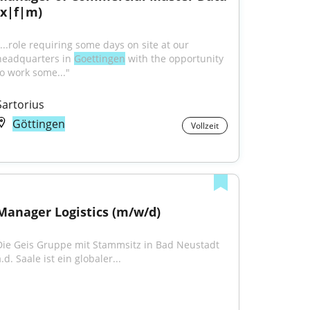
(x|f|m)
...role requiring some days on site at our 
headquarters in 
Goettingen
 with the opportunity 
to work some..."
Sartorius
Göttingen
Vollzeit
Manager Logistics (m/w/d)
Die Geis Gruppe mit Stammsitz in Bad Neustadt 
.d. Saale ist ein globaler...