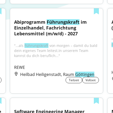
Abiprogramm 
Führungskraft
 im 
Einzelhandel, Fachrichtung 
Lebensmittel (m/w/d) - 2027
 
"...als 
Führungskraft
 von morgen – damit du bald 
dein eigenes Team leitest.In unserem Team 
kannst du dich beruflich..."
REWE
Heilbad Heiligenstadt, Raum
Göttingen
Teilzeit
Vollzeit
 
Software Engineering Manager 