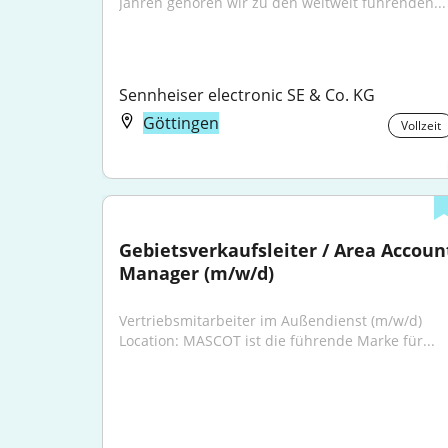
Jahren gehören wir zu den weltweit führenden...
Sennheiser electronic SE & Co. KG
Göttingen
Vollzeit
Gebietsverkaufsleiter / Area Account
Manager (m/w/d)
Vertriebsmitarbeiter im Außendienst (m/w/d) 
Location: MASCOT ist die führende Marke für...