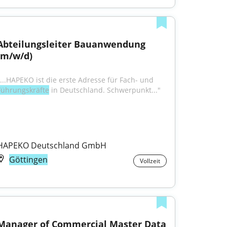
Abteilungsleiter Bauanwendung 
(m/w/d)
"...HAPEKO ist die erste Adresse für Fach- und 
Führungskräfte
 in Deutschland. Schwerpunkt..."
HAPEKO Deutschland GmbH
Göttingen
Vollzeit
Manager of Commercial Master Data 