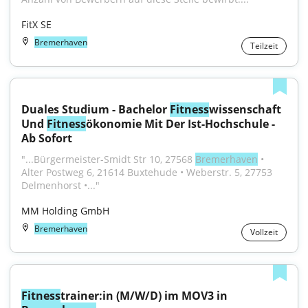
FitX SE
Bremerhaven
Teilzeit
Duales Studium - Bachelor 
Fitness
wissenschaft 
Und 
Fitness
ökonomie Mit Der Ist-Hochschule - 
Ab Sofort
"...Bürgermeister-Smidt Str 10, 27568 
Bremerhaven
 • 
Alter Postweg 6, 21614 Buxtehude • Weberstr. 5, 27753 
Delmenhorst •..."
MM Holding GmbH
Bremerhaven
Vollzeit
Fitness
trainer:in (M/W/D) im MOV3 in 