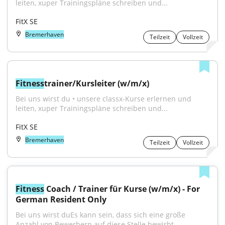
leiten, xuper Trainingspläne schreiben und...
FitX SE
Bremerhaven
Teilzeit
Vollzeit
Fitness
trainer/Kursleiter (w/m/x)
Bei uns wirst du • unsere classx-Kurse erlernen und 
leiten, xuper Trainingspläne schreiben und...
FitX SE
Bremerhaven
Teilzeit
Vollzeit
Fitness
 Coach / Trainer für Kurse (w/m/x) - For 
German Resident Only
Bei uns wirst duEs kann sein, dass sich eine große 
Anzahl von Bewerbern auf diese Stelle bewirbt....