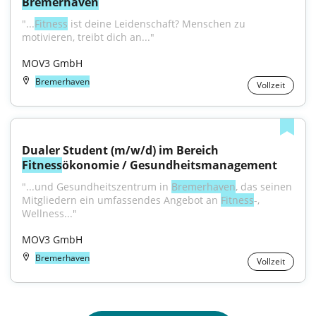
Bremerhaven
"...
Fitness
 ist deine Leidenschaft? Menschen zu 
motivieren, treibt dich an..."
MOV3 GmbH
Bremerhaven
Vollzeit
Dualer Student (m/w/d) im Bereich 
Fitness
ökonomie / Gesundheitsmanagement
"...und Gesundheitszentrum in 
Bremerhaven
, das seinen 
Mitgliedern ein umfassendes Angebot an 
Fitness
-, 
Wellness..."
MOV3 GmbH
Bremerhaven
Vollzeit